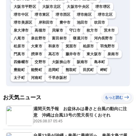
大阪市平野区
大阪市北区
大阪市中央区
堺市堺区
堺市中区
堺市東区
堺市西区
堺市南区
堺市北区
堺市美原区
岸和田市
豊中市
池田市
吹田市
泉大津市
高槻市
貝塚市
守口市
枚方市
茨木市
八尾市
泉佐野市
富田林市
寝屋川市
河内長野市
松原市
大東市
和泉市
箕面市
柏原市
羽曳野市
門真市
摂津市
高石市
藤井寺市
東大阪市
泉南市
四條畷市
交野市
大阪狭山市
阪南市
島本町
豊能町
能勢町
忠岡町
熊取町
田尻町
岬町
太子町
河南町
千早赤阪村
お天気ニュース
もっと読む
週間天気予報 お盆休みは暑さと台風の動向に注
意 沖縄は台風13号の荒天長引くおそれ
2026.08.07 05:45
台風13号が沖縄・奄美に最接近へ 奄美大島で風