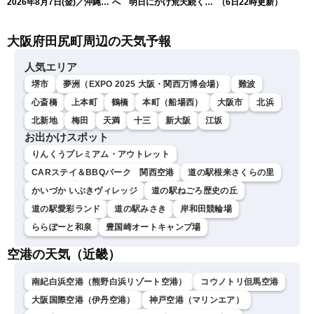
2026年8月7日(金)／沖縄・
へ 明日にかけ荒天続く
（6日22時更新）
奄美は台風による暴風雨に
（7日5時更新）
厳重警戒〈ウェザーニュー
大阪府田尻町周辺の天気予報
スLiVEモーニング・松本真
央／有賀哲夫〉
人気エリア
堺市
夢洲（EXPO 2025 大阪・関西万博会場）
難波
心斎橋
上本町
鶴橋
本町（船場西）
大阪市
北浜
北新地
梅田
天満
十三
新大阪
江坂
お出かけスポット
りんくうプレミアム・アウトレット
CARステイ＆BBQパーク 関西空港
道の駅根来さくらの里
かいづか いぶきヴィレッジ
道の駅ねごろ歴史の丘
道の駅愛彩ランド
道の駅みさき
岸和田競輪場
ららぽーと和泉
豊国崎オートキャンプ場
空港の天気（近畿）
南紀白浜空港（熊野白浜リゾート空港）
コウノトリ但馬空港
大阪国際空港（伊丹空港）
神戸空港（マリンエア）