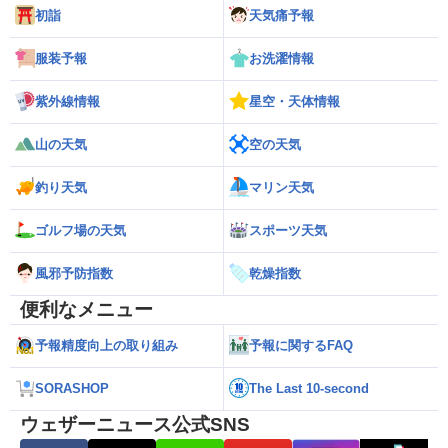
初詣
天気痛予報
服装予報
お洗濯情報
紫外線情報
星空・天体情報
山の天気
空の天気
釣り天気
マリン天気
ゴルフ場の天気
スポーツ天気
風邪予防指数
乾燥指数
便利なメニュー
予報精度向上の取り組み
予報に関するFAQ
SORASHOP
The Last 10-second
ウェザーニュース公式SNS