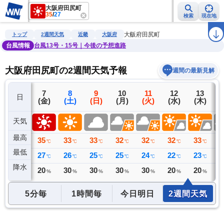
大阪府田尻町
35
/
27
検索
現在地
雨雲レーダー
台風情報
地震情報
警報・注意報
2週間天気
ラ
大阪府田尻町
トップ
2週間天気
近畿
大阪府
台風情報
台風13号・15号｜今後の予想進路
大阪府田尻町の2週間天気予報
週間の最新見解
6
7
8
9
10
11
12
13
日
(木)
(金)
(土)
(日)
(月)
(火)
(水)
(木)
(
天気
最高
34
35
33
33
32
32
32
33
3
℃
℃
℃
℃
℃
℃
℃
℃
最低
27
27
26
25
25
24
22
23
2
℃
℃
℃
℃
℃
℃
℃
℃
降水
0
20
30
30
30
30
20
20
3
ミリ
%
%
%
%
%
%
%
5分毎
1時間毎
今日明日
2週間天気