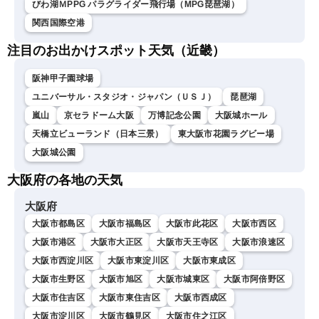
びわ湖ＭPPG パラグライダー飛行場（MPG琵琶湖）
関西国際空港
注目のお出かけスポット天気（近畿）
阪神甲子園球場
ユニバーサル・スタジオ・ジャパン（ＵＳＪ）
琵琶湖
嵐山
京セラドーム大阪
万博記念公園
大阪城ホール
天橋立ビューランド（日本三景）
東大阪市花園ラグビー場
大阪城公園
大阪府の各地の天気
大阪府
大阪市都島区
大阪市福島区
大阪市此花区
大阪市西区
大阪市港区
大阪市大正区
大阪市天王寺区
大阪市浪速区
大阪市西淀川区
大阪市東淀川区
大阪市東成区
大阪市生野区
大阪市旭区
大阪市城東区
大阪市阿倍野区
大阪市住吉区
大阪市東住吉区
大阪市西成区
大阪市淀川区
大阪市鶴見区
大阪市住之江区