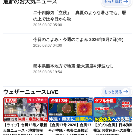
最新のお天気ニュース
もっと読む
二十四節気「立秋」 真夏のような暑さでも、暦
の上では今日から秋
2026.08.07 05:00
今日のこよみ・今週のこよみ 2026年8月7日(金)
2026.08.07 04:00
熊本県熊本地方で地震 最大震度4 津波なし
2026.08.06 19:54
ウェザーニュースLiVE
もっと見る
ライブ放送中
【ライブ】台風13号／最新
【台風13号 2026】台風13
【ダブル台風】日本列島
天気ニュース・地震情報
号が沖縄・奄美に最接近
接近 お盆休みへの影響は？