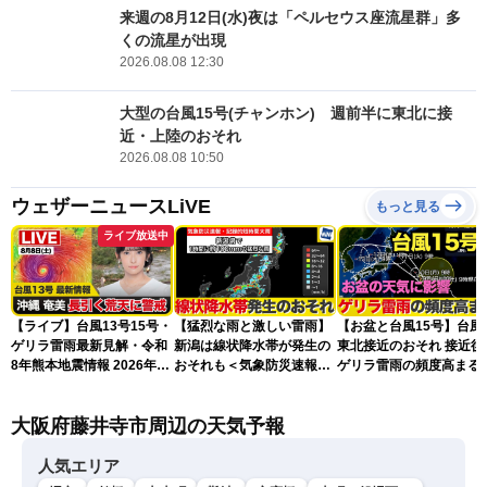
来週の8月12日(水)夜は「ペルセウス座流星群」多
くの流星が出現
2026.08.08 12:30
大型の台風15号(チャンホン) 週前半に東北に接
近・上陸のおそれ
2026.08.08 10:50
ウェザーニュースLiVE
もっと見る
ライブ放送中
【ライブ】台風13号15号・
【猛烈な雨と激しい雷雨】
【お盆と台風15号】台風
ゲリラ雷雨最新見解・令和
新潟は線状降水帯が発生の
東北接近のおそれ 接近後
8年熊本地震情報 2026年8
おそれも＜気象防災速報・
ゲリラ雷雨の頻度高まる
月8日(土)〈ウェザーニュー
記録的短時間大雨＞
スLiVEアフタヌーン・山岸
大阪府藤井寺市周辺の天気予報
愛梨／芳野達郎〉最新天気
ニュース・地震情報
人気エリア