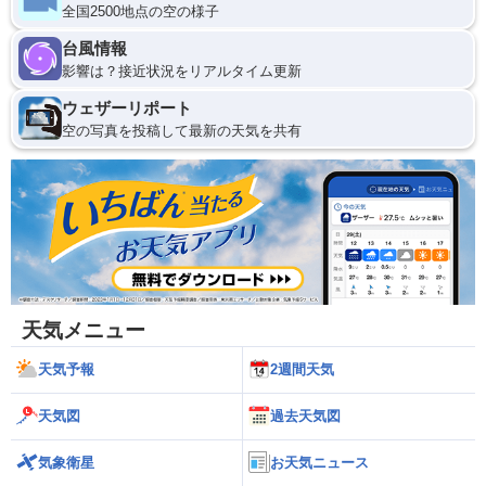
全国2500地点の空の様子
台風情報
影響は？接近状況をリアルタイム更新
ウェザーリポート
空の写真を投稿して最新の天気を共有
天気メニュー
天気予報
2週間天気
天気図
過去天気図
気象衛星
お天気ニュース