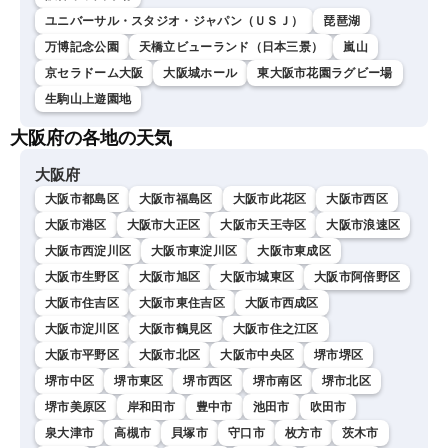
ユニバーサル・スタジオ・ジャパン（ＵＳＪ）
琵琶湖
万博記念公園
天橋立ビューランド（日本三景）
嵐山
京セラドーム大阪
大阪城ホール
東大阪市花園ラグビー場
生駒山上遊園地
大阪府の各地の天気
大阪府
大阪市都島区
大阪市福島区
大阪市此花区
大阪市西区
大阪市港区
大阪市大正区
大阪市天王寺区
大阪市浪速区
大阪市西淀川区
大阪市東淀川区
大阪市東成区
大阪市生野区
大阪市旭区
大阪市城東区
大阪市阿倍野区
大阪市住吉区
大阪市東住吉区
大阪市西成区
大阪市淀川区
大阪市鶴見区
大阪市住之江区
大阪市平野区
大阪市北区
大阪市中央区
堺市堺区
堺市中区
堺市東区
堺市西区
堺市南区
堺市北区
堺市美原区
岸和田市
豊中市
池田市
吹田市
泉大津市
高槻市
貝塚市
守口市
枚方市
茨木市