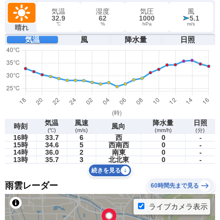
気温
湿度
気圧
風
32.9
62
1000
5.1
℃
%
hPa
m/s
晴れ
気温
風
降水量
日照
気温
風速
降水量
日照
時刻
風向
(℃)
(m/s)
(mm/h)
(分)
16時
33.7
6
西
0
-
15時
34.6
5
西南西
0
-
14時
36.0
2
南東
0
-
13時
35.7
3
北北東
0
-
続きを見る
雨雲レーダー
60時間先まで見る