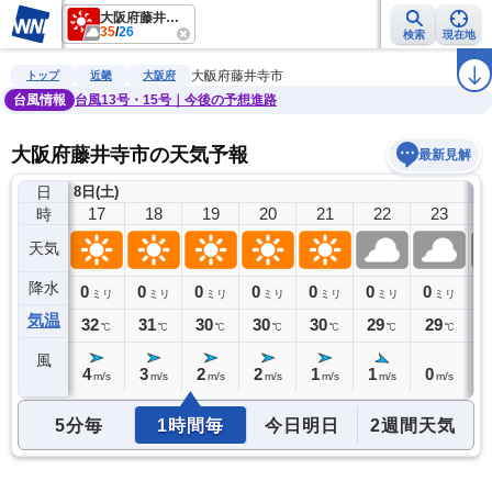
大阪府藤井寺市
35
/
26
検索
現在地
雨雲レーダー
台風情報
地震情報
警報・注意報
2週間天気
ラ
大阪府藤井寺市
トップ
近畿
大阪府
台風情報
台風13号・15号｜今後の予想進路
大阪府藤井寺市の天気予報
最新見解
日
8日(土)
9
16
17
18
19
20
21
22
23
時
天気
降水
0
0
0
0
0
0
0
0
0
ミリ
ミリ
ミリ
ミリ
ミリ
ミリ
ミリ
ミリ
気温
33
32
31
30
30
30
29
29
2
℃
℃
℃
℃
℃
℃
℃
℃
風
3
4
3
2
2
1
1
0
0
m/s
m/s
m/s
m/s
m/s
m/s
m/s
m/s
5分毎
1時間毎
今日明日
2週間天気