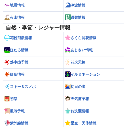
地震情報
津波情報
火山情報
避難情報
自然・季節・レジャー情報
花粉飛散情報
さくら開花情報
ほたる情報
あじさい情報
熱中症予報
花火天気
紅葉情報
イルミネーション
スキー＆スノボ
初日の出
初詣
天気痛予報
服装予報
お洗濯情報
紫外線情報
星空・天体情報