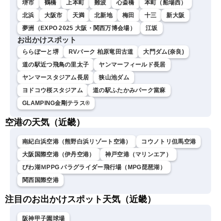
堺市
鶴橋
上本町
難波
心斎橋
本町（船場西）
北浜
大阪市
天満
北新地
梅田
十三
新大阪
夢洲（EXPO 2025 大阪・関西万博会場）
江坂
お出かけスポット
ららぽーと堺
RVパーク 柏原竜田古道
大門ダム(奈良)
道の駅近つ飛鳥の里太子
ヤンマーフィールド長居
ヤンマースタジアム長居
狭山池ダム
ヨドコウ桜スタジアム
道の駅ふたかみパーク當麻
GLAMPING金剛テラス®
空港の天気（近畿）
南紀白浜空港（熊野白浜リゾート空港）
コウノトリ但馬空港
大阪国際空港（伊丹空港）
神戸空港（マリンエア）
びわ湖ＭPPG パラグライダー飛行場（MPG琵琶湖）
関西国際空港
注目のお出かけスポット天気（近畿）
阪神甲子園球場