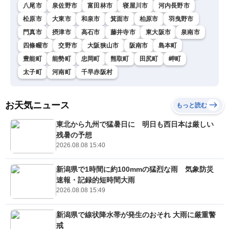
八尾市
泉佐野市
富田林市
寝屋川市
河内長野市
松原市
大東市
和泉市
箕面市
柏原市
羽曳野市
門真市
摂津市
高石市
藤井寺市
東大阪市
泉南市
四條畷市
交野市
大阪狭山市
阪南市
島本町
豊能町
能勢町
忠岡町
熊取町
田尻町
岬町
太子町
河南町
千早赤阪村
お天気ニュース
もっと読む
東北から九州で猛暑日に 明日も西日本は厳しい
残暑の予想
2026.08.08 15:40
新潟県で1時間に約100mmの猛烈な雨 気象防災
速報・記録的短時間大雨
2026.08.08 15:49
新潟県で線状降水帯が発生のおそれ 大雨に厳重警
戒