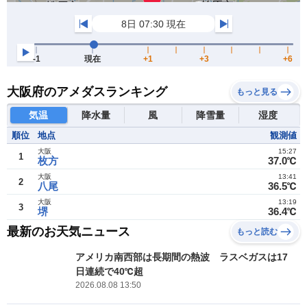
大阪府のアメダスランキング
もっと見る
気温
降水量
風
降雪量
湿度
順位
地点
観測値
大阪
15:27
1
枚方
37.0℃
大阪
13:41
2
八尾
36.5℃
大阪
13:19
3
堺
36.4℃
最新のお天気ニュース
もっと読む
アメリカ南西部は長期間の熱波 ラスベガスは17
日連続で40℃超
2026.08.08 13:50