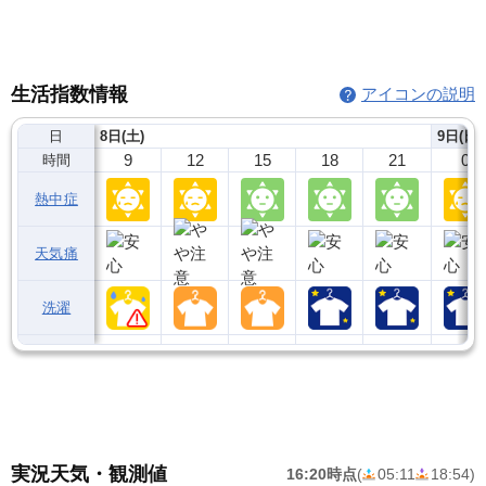
生活指数情報
アイコンの説明
日
8日(土)
9日(日)
9
12
15
18
21
0
時間
熱中症
天気痛
洗濯
実況天気・観測値
16:20時点
(
05:11
18:54
)