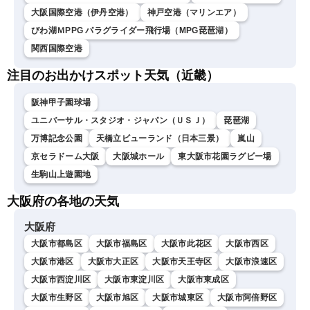
大阪国際空港（伊丹空港）
神戸空港（マリンエア）
びわ湖ＭPPG パラグライダー飛行場（MPG琵琶湖）
関西国際空港
注目のお出かけスポット天気（近畿）
阪神甲子園球場
ユニバーサル・スタジオ・ジャパン（ＵＳＪ）
琵琶湖
万博記念公園
天橋立ビューランド（日本三景）
嵐山
京セラドーム大阪
大阪城ホール
東大阪市花園ラグビー場
生駒山上遊園地
大阪府の各地の天気
大阪府
大阪市都島区
大阪市福島区
大阪市此花区
大阪市西区
大阪市港区
大阪市大正区
大阪市天王寺区
大阪市浪速区
大阪市西淀川区
大阪市東淀川区
大阪市東成区
大阪市生野区
大阪市旭区
大阪市城東区
大阪市阿倍野区