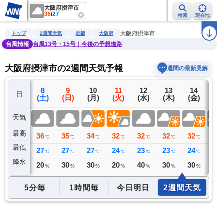
大阪府摂津市
36
/
27
検索
現在地
雨雲レーダー
台風情報
地震情報
警報・注意報
2週間天気
ラ
大阪府摂津市
トップ
2週間天気
近畿
大阪府
台風情報
台風13号・15号｜今後の予想進路
大阪府摂津市の2週間天気予報
週間の最新見解
7
8
9
10
11
12
13
14
日
(金)
(土)
(日)
(月)
(火)
(水)
(木)
(金)
(
天気
最高
37
36
35
34
32
32
32
32
3
℃
℃
℃
℃
℃
℃
℃
℃
最低
28
27
27
27
24
23
23
24
2
℃
℃
℃
℃
℃
℃
℃
℃
降水
0
20
30
30
20
40
30
30
3
ミリ
%
%
%
%
%
%
%
5分毎
1時間毎
今日明日
2週間天気