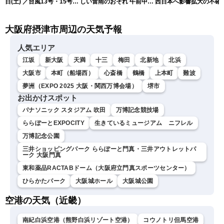
日(土) ／台風13号・15号
しい雷雨のおそれ 午前中か
西日本へ影響拡大の不確
ゲリラ雷雨最新見解 令和
ら雨雲急発達の危険も
性
8年熊本地震情報〈ウェザ
大阪府摂津市周辺の天気予報
ーニュースLiVEムーン・戸
北美月／芳野達郎〉
人気エリア
江坂
新大阪
天満
十三
梅田
北新地
北浜
大阪市
本町（船場西）
心斎橋
鶴橋
上本町
難波
夢洲（EXPO 2025 大阪・関西万博会場）
堺市
お出かけスポット
パナソニック スタジアム 吹田
万博記念競技場
ららぽーとEXPOCITY
生きているミュージアム ニフレル
万博記念公園
三井ショッピングパーク ららぽーと門真・三井アウトレットパ
ーク 大阪門真
東和薬品RACTABドーム（大阪府立門真スポーツセンター）
ひらかたパーク
大阪城ホール
大阪城公園
空港の天気（近畿）
南紀白浜空港（熊野白浜リゾート空港）
コウノトリ但馬空港