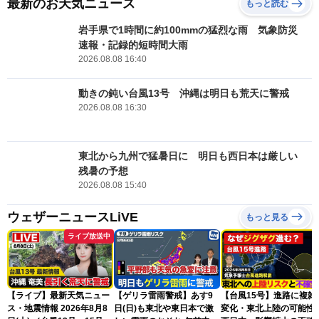
最新のお天気ニュース
もっと読む
岩手県で1時間に約100mmの猛烈な雨 気象防災
速報・記録的短時間大雨
2026.08.08 16:40
動きの鈍い台風13号 沖縄は明日も荒天に警戒
2026.08.08 16:30
東北から九州で猛暑日に 明日も西日本は厳しい
残暑の予想
2026.08.08 15:40
ウェザーニュースLiVE
もっと見る
ライブ放送中
【ライブ】最新天気ニュー
【ゲリラ雷雨警戒】あす9
【台風15号】進路に複雑
ス・地震情報 2026年8月8
日(日)も東北や東日本で激
変化・東北上陸の可能性