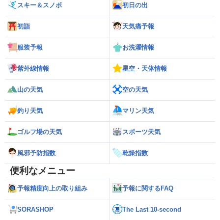
スキー＆スノボ
初日の出
初詣
天気痛予報
服装予報
お洗濯情報
紫外線情報
星空・天体情報
山の天気
空の天気
釣り天気
マリン天気
ゴルフ場の天気
スポーツ天気
風邪予防指数
乾燥指数
便利なメニュー
予報精度向上の取り組み
予報に関するFAQ
SORASHOP
The Last 10-second