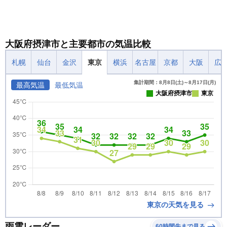
大阪府摂津市と主要都市の気温比較
札幌
仙台
金沢
東京
横浜
名古屋
京都
大阪
広
集計期間：8月8日(土)～8月17日(月)
最高気温
最低気温
大阪府摂津市
東京
東京の天気を見る
雨雲レーダー
60時間先まで見る