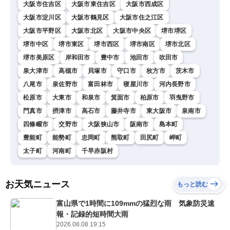
大阪市住吉区
大阪市東住吉区
大阪市西成区
大阪市淀川区
大阪市鶴見区
大阪市住之江区
大阪市平野区
大阪市北区
大阪市中央区
堺市堺区
堺市中区
堺市東区
堺市西区
堺市南区
堺市北区
堺市美原区
岸和田市
豊中市
池田市
吹田市
泉大津市
高槻市
貝塚市
守口市
枚方市
茨木市
八尾市
泉佐野市
富田林市
寝屋川市
河内長野市
松原市
大東市
和泉市
箕面市
柏原市
羽曳野市
門真市
摂津市
高石市
藤井寺市
東大阪市
泉南市
四條畷市
交野市
大阪狭山市
阪南市
島本町
豊能町
能勢町
忠岡町
熊取町
田尻町
岬町
太子町
河南町
千早赤阪村
お天気ニュース
もっと読む
富山県で1時間に109mmの猛烈な雨 気象防災速
報・記録的短時間大雨
2026.08.08 19:15