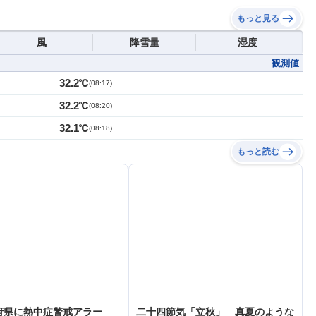
もっと見る
風
降雪量
湿度
観測値
32.2℃
(
08:17
)
32.2℃
(
08:20
)
32.1℃
(
08:18
)
もっと読む
府県に熱中症警戒アラー
二十四節気「立秋」 真夏のような