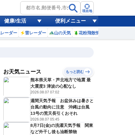
現在地
健康/生活
便利メニュー
風レーダー
雷レーダー
山の天気
花粉飛散情報
世界天気
お天気ニュース
もっと読む
8日(土)
熊本県天草・芦北地方で地震 最
2
23
0
1
2
3
4
5
6
大震度3 津波の心配なし
2026.08.07 07:02
週間天気予報 お盆休みは暑さと
0
0
0
0
0
0
0
0
台風の動向に注意 沖縄は台風
リ
ミリ
ミリ
ミリ
ミリ
ミリ
ミリ
ミリ
ミリ
13号の荒天長引くおそれ
29
28
28
28
27
27
27
27
℃
℃
℃
℃
℃
℃
℃
℃
℃
2026.08.07 05:45
8月7日(金)の洗濯天気予報 関東
2
2
2
2
2
2
2
2
/s
m/s
m/s
m/s
m/s
m/s
m/s
m/s
m/s
など外干し後も油断禁物