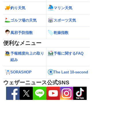
釣り天気
マリン天気
ゴルフ場の天気
スポーツ天気
風邪予防指数
乾燥指数
便利なメニュー
予報精度向上の取り
予報に関するFAQ
組み
SORASHOP
The Last 10-second
6】台風13号が沖縄・奄
【ダブル台風】日本列島へ接近 お盆休み
【台風13号 202
日にかけ荒天続く（7
への影響は？（2026年8月6日22時更
の暴風・大雨のピ
ウェザーニュース公式SNS
新）
（6日18時更新）