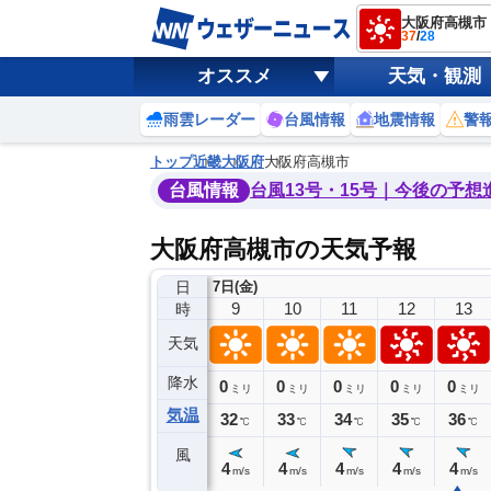
大阪府高槻市
37
/
28
オススメ
天気・観測
雨雲レーダー
台風情報
地震情報
警
トップ
近畿
大阪府
大阪府高槻市
台風情報
台風13号・15号｜今後の予想
大阪府高槻市の天気予報
日
7日(金)
5
6
7
8
9
10
11
12
13
時
天気
降水
0
0
0
0
0
0
0
0
ミリ
ミリ
ミリ
ミリ
ミリ
ミリ
ミリ
ミリ
ミリ
気温
28
29
30
31
32
33
34
35
36
℃
℃
℃
℃
℃
℃
℃
℃
℃
風
2
3
4
4
4
4
4
4
4
m/s
m/s
m/s
m/s
m/s
m/s
m/s
m/s
m/s