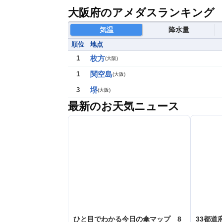
大阪府のアメダスランキング
気温
降水量
順位
地点
枚方
1
(
大阪
)
関空島
1
(
大阪
)
堺
3
(
大阪
)
最新のお天気ニュース
ひと目でわかる今日の傘マップ 8
33都道