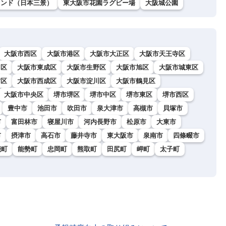
ランド（日本三景）
東大阪市花園ラグビー場
大阪城公園
大阪市西区
大阪市港区
大阪市大正区
大阪市天王寺区
川区
大阪市東成区
大阪市生野区
大阪市旭区
大阪市城東区
吉区
大阪市西成区
大阪市淀川区
大阪市鶴見区
大阪市中央区
堺市堺区
堺市中区
堺市東区
堺市西区
豊中市
池田市
吹田市
泉大津市
高槻市
貝塚市
市
富田林市
寝屋川市
河内長野市
松原市
大東市
市
摂津市
高石市
藤井寺市
東大阪市
泉南市
四條畷市
能町
能勢町
忠岡町
熊取町
田尻町
岬町
太子町