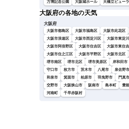
万博記念公園
大阪城ホール
天橋立ビュー
大阪府の各地の天気
大阪府
大阪市都島区
大阪市福島区
大阪市此花区
大阪市浪速区
大阪市西淀川区
大阪市東淀
大阪市阿倍野区
大阪市住吉区
大阪市東住
大阪市住之江区
大阪市平野区
大阪市北区
堺市南区
堺市北区
堺市美原区
岸和田市
守口市
枚方市
茨木市
八尾市
泉佐野
和泉市
箕面市
柏原市
羽曳野市
門真
交野市
大阪狭山市
阪南市
島本町
豊
河南町
千早赤阪村