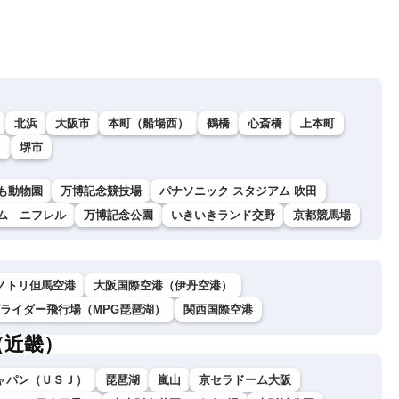
北浜
大阪市
本町（船場西）
鶴橋
心斎橋
上本町
）
堺市
も動物園
万博記念競技場
パナソニック スタジアム 吹田
ム ニフレル
万博記念公園
いきいきランド交野
京都競馬場
ノトリ但馬空港
大阪国際空港（伊丹空港）
グライダー飛行場（MPG琵琶湖）
関西国際空港
（近畿）
ャパン（ＵＳＪ）
琵琶湖
嵐山
京セラドーム大阪