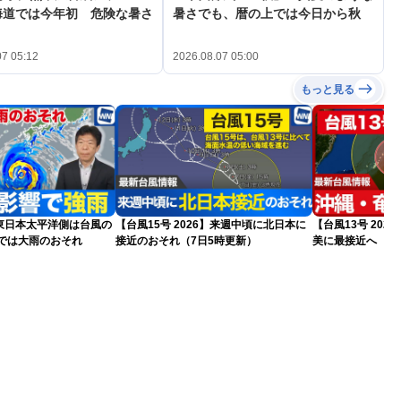
海道では今年初 危険な暑さ
暑さでも、暦の上では今日から秋
07 05:12
2026.08.07 05:00
もっと見る
東日本太平洋側は台風の
【台風15号 2026】来週中頃に北日本に
【台風13号 202
州では大雨のおそれ
接近のおそれ（7日5時更新）
美に最接近へ 明
日5時更新）