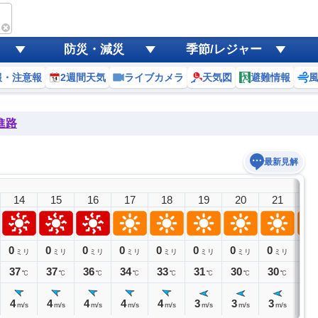
防災・減災
季節/レジャー
報・注意報
2週間天気
ライブカメラ
天気図
避難情報
進路
最新見解
14
15
16
17
18
19
20
21
2
0
0
0
0
0
0
0
0
0
ミリ
ミリ
ミリ
ミリ
ミリ
ミリ
ミリ
ミリ
ミ
37
37
36
34
33
31
30
30
29
℃
℃
℃
℃
℃
℃
℃
℃
4
4
4
4
4
3
3
3
2
m/s
m/s
m/s
m/s
m/s
m/s
m/s
m/s
m