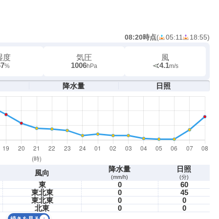
08:20時点
(
05:11
18:55
)
湿度
気圧
風
67
1006
4.1
%
hPa
m/s
降水量
日照
降水量
日照
風向
(mm/h)
(分)
東
0
60
東北東
0
45
東北東
0
0
北東
0
0