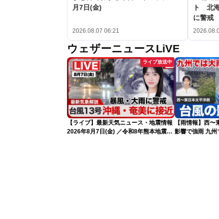
月7日(金)
ト 北
に警戒
2026.08.07 06:21
2026.08.
ウェザーニュースLiVE
ライブ放送中
【ライブ】最新天気ニュース・地震情報
【雨情報】西〜
2026年8月7日(金) ／令和8年熊本地震情
影響で強雨 九
報 〈ウェザーニュースLiVEサンシャイ
ン・松本真央・江川清音／有賀哲夫〉