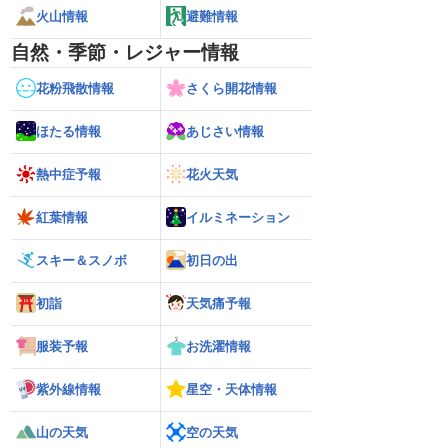
火山情報
避難情報
自然・季節・レジャー情報
花粉飛散情報
さくら開花情報
ほたる情報
あじさい情報
熱中症予報
花火天気
紅葉情報
イルミネーション
スキー＆スノボ
初日の出
初詣
天気痛予報
服装予報
お洗濯情報
紫外線情報
星空・天体情報
山の天気
空の天気