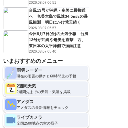
2026.08.07 06:51
台風13号が沖縄・奄美に最接近
へ 奄美大島で風速34.5m/sの暴
風観測 明日にかけ荒天続く
2026.08.07 05:57
今日8月7日(金)の天気予報 台風
13号が沖縄や奄美を直撃 西、
東日本の太平洋側で強雨注意
2026.08.07 05:40
いまおすすめのメニュー
9
12
雨雲レーダー
現在の雨雲の動きと60時間先の予報
2週間天気
2週間先までの天気・気温を掲載
アメダス
アメダスの最新情報をチェック
ライブカメラ
全国2500地点の空の様子