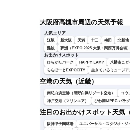
大阪府高槻市周辺の天気予報
人気エリア
江坂
新大阪
天満
十三
梅田
北新地
難波
夢洲（EXPO 2025 大阪・関西万博会場
お出かけスポット
ひらかたパーク
HAPPY LAMP
八幡市こど
ららぽーとEXPOCITY
生きているミュージア
空港の天気（近畿）
南紀白浜空港（熊野白浜リゾート空港）
コウ
神戸空港（マリンエア）
びわ湖ＭPPG パラ
注目のお出かけスポット天気
阪神甲子園球場
ユニバーサル・スタジオ・ジ