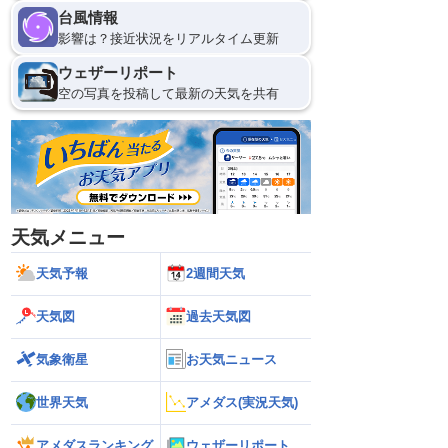
台風情報
影響は？接近状況をリアルタイム更新
ウェザーリポート
空の写真を投稿して最新の天気を共有
天気メニュー
天気予報
2週間天気
天気図
過去天気図
気象衛星
お天気ニュース
世界天気
アメダス(実況天気)
アメダスランキング
ウェザーリポート