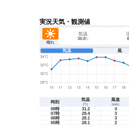
実況天気・観測値
気温
30.8
℃
晴れ
気温
風
気温
風速
時刻
(℃)
(m/s)
08時
31.2
4
07時
29.4
3
06時
28.1
3
05時
28.1
2