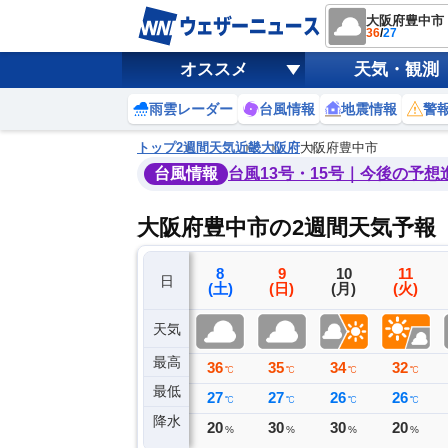
大阪府豊中市
36
/
27
オススメ
天気・観測
雨雲レーダー
台風情報
地震情報
警
トップ
2週間天気
近畿
大阪府
大阪府豊中市
台風情報
台風13号・15号｜今後の予想
大阪府豊中市の2週間天気予報
5
6
7
8
9
10
11
日
(水)
(木)
(金)
(土)
(日)
(月)
(火)
天気
最高
36
35
36
36
35
34
32
℃
℃
℃
℃
℃
℃
℃
最低
26
28
28
27
27
26
26
℃
℃
℃
℃
℃
℃
℃
降水
0
0
0
20
30
30
20
ミリ
ミリ
ミリ
%
%
%
%