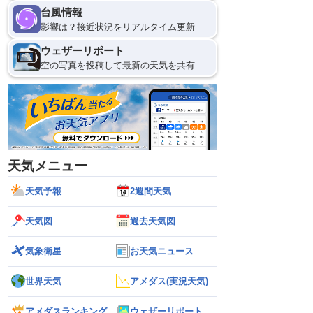
台風情報
影響は？接近状況をリアルタイム更新
ウェザーリポート
空の写真を投稿して最新の天気を共有
天気メニュー
天気予報
2週間天気
天気図
過去天気図
気象衛星
お天気ニュース
世界天気
アメダス(実況天気)
アメダスランキング
ウェザーリポート