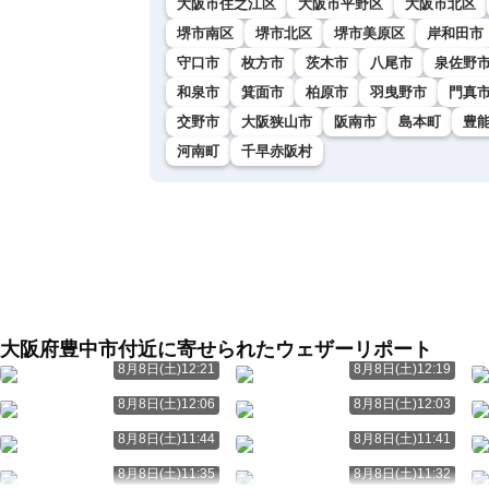
大阪市住之江区
大阪市平野区
大阪市北区
堺市南区
堺市北区
堺市美原区
岸和田市
守口市
枚方市
茨木市
八尾市
泉佐野
和泉市
箕面市
柏原市
羽曳野市
門真
交野市
大阪狭山市
阪南市
島本町
豊
河南町
千早赤阪村
大阪府豊中市付近に寄せられたウェザーリポート
8月8日(土)12:21
8月8日(土)12:19
8月8日(土)12:06
8月8日(土)12:03
8月8日(土)11:44
8月8日(土)11:41
8月8日(土)11:35
8月8日(土)11:32