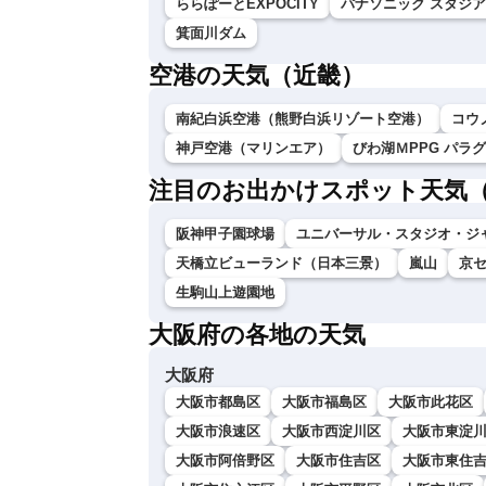
ららぽーとEXPOCITY
パナソニック スタジア
箕面川ダム
空港の天気（近畿）
南紀白浜空港（熊野白浜リゾート空港）
コウ
神戸空港（マリンエア）
びわ湖ＭPPG パラ
注目のお出かけスポット天気
阪神甲子園球場
ユニバーサル・スタジオ・ジ
天橋立ビューランド（日本三景）
嵐山
京
生駒山上遊園地
大阪府の各地の天気
大阪府
大阪市都島区
大阪市福島区
大阪市此花区
大阪市浪速区
大阪市西淀川区
大阪市東淀
大阪市阿倍野区
大阪市住吉区
大阪市東住