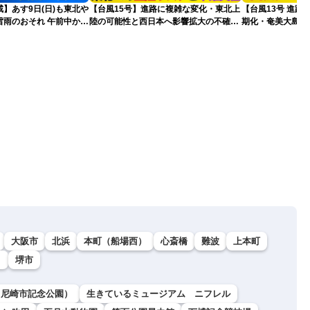
】あす9日(日)も東北や
【台風15号】進路に複雑な変化・東北上
【台風13号 進路
雷雨のおそれ 午前中から
陸の可能性と西日本へ影響拡大の不確実
期化・奄美大島で
険も
性
波に要警戒（2026.0
大阪市
北浜
本町（船場西）
心斎橋
難波
上本町
）
堺市
（尼崎市記念公園）
生きているミュージアム ニフレル