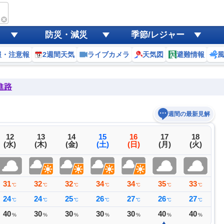
防災・減災
季節/レジャー
報・注意報
2週間天気
ライブカメラ
天気図
避難情報
進路
週間の最新見解
12
13
14
15
16
17
18
(水)
(木)
(金)
(土)
(日)
(月)
(火)
31
32
32
34
34
35
33
3
℃
℃
℃
℃
℃
℃
℃
24
24
25
26
27
26
27
2
℃
℃
℃
℃
℃
℃
℃
40
30
30
30
30
40
40
4
%
%
%
%
%
%
%