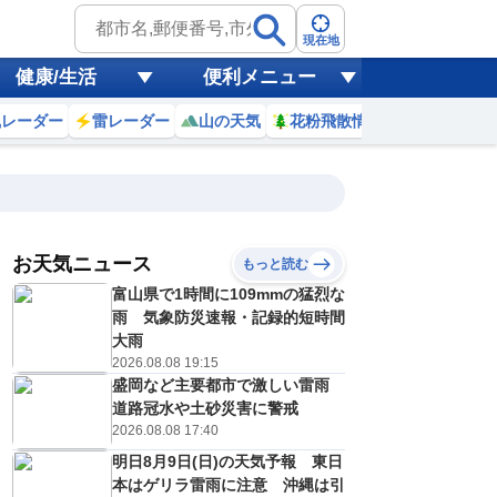
現在地
健康/生活
便利メニュー
風レーダー
雷レーダー
山の天気
花粉飛散情報
世界天気
お天気ニュース
もっと読む
19
20
21
22
富山県で1時間に109mmの猛烈な
(水)
(木)
(金)
(土)
予報の
雨 気象防災速報・記録的短時間
E
E
C
D
信頼度
高
大雨
A
2026.08.08 19:15
B
盛岡など主要都市で激しい雷雨
C
5
34
34
35
D
道路冠水や土砂災害に警戒
℃
℃
℃
℃
E
2026.08.08 17:40
7
28
27
27
低
℃
℃
℃
℃
？
明日8月9日(日)の天気予報 東日
0
30
20
30
%
%
%
%
本はゲリラ雷雨に注意 沖縄は引