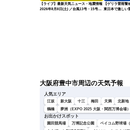
【ライブ】最新天気ニュース・地震情報
【ゲリラ雷雨警戒
2026年8月8日(土) ／台風13号・15号
東日本で激しい
ゲリラ雷雨最新見解 令和8年熊本地震
雨雲急発達の危
情報〈ウェザーニュースLiVEムーン・戸
北美月／芳野達郎〉
大阪府豊中市周辺の天気予報
人気エリア
江坂
新大阪
十三
梅田
天満
北新地
鶴橋
夢洲（EXPO 2025 大阪・関西万博会場
お出かけスポット
園田競馬場
万博記念公園
ベイコム野球場