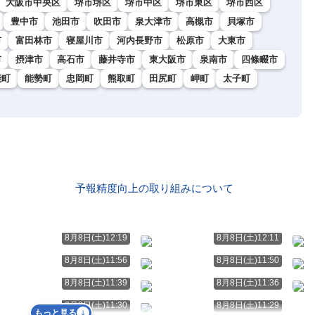
大阪市中央区
堺市堺区
堺市中区
堺市東区
堺市西区
豊中市
池田市
吹田市
泉大津市
高槻市
貝塚市
市
富田林市
寝屋川市
河内長野市
松原市
大東市
市
摂津市
高石市
藤井寺市
東大阪市
泉南市
四條畷市
能町
能勢町
忠岡町
熊取町
田尻町
岬町
太子町
予報精度向上の取り組みについて
8月8日(土)12:19
8月8日(土)12:11
8月8日(土)11:56
8月8日(土)11:50
8月8日(土)11:39
8月8日(土)11:36
8月8日(土)11:30
8月8日(土)11:29
もっと見る