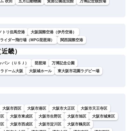
ム 吹田
五月山動物園
箕面公園昆虫館
万博記念競技場
ノトリ但馬空港
大阪国際空港（伊丹空港）
グライダー飛行場（MPG琵琶湖）
関西国際空港
（近畿）
ャパン（ＵＳＪ）
琵琶湖
万博記念公園
セラドーム大阪
大阪城ホール
東大阪市花園ラグビー場
大阪市西区
大阪市港区
大阪市大正区
大阪市天王寺区
川区
大阪市東成区
大阪市生野区
大阪市旭区
大阪市城東区
吉区
大阪市西成区
大阪市淀川区
大阪市鶴見区