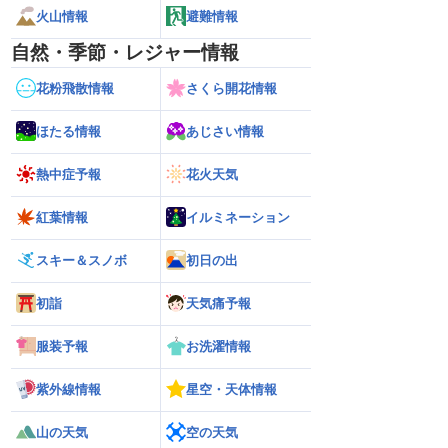
火山情報
避難情報
自然・季節・レジャー情報
花粉飛散情報
さくら開花情報
ほたる情報
あじさい情報
熱中症予報
花火天気
紅葉情報
イルミネーション
スキー＆スノボ
初日の出
初詣
天気痛予報
服装予報
お洗濯情報
紫外線情報
星空・天体情報
山の天気
空の天気