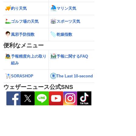
解説】通過後も影響長
【猛烈な雨と激しい雷雨】新潟は線状降
【お盆と台風15号
釣り天気
マリン天気
総雨量400mm超・高
水帯が発生のおそれも＜気象防災速報・
それ 接近後はゲリ
8.08 16:00）
記録的短時間大雨＞
ゴルフ場の天気
スポーツ天気
風邪予防指数
乾燥指数
便利なメニュー
予報精度向上の取り
予報に関するFAQ
組み
SORASHOP
The Last 10-second
ウェザーニュース公式SNS