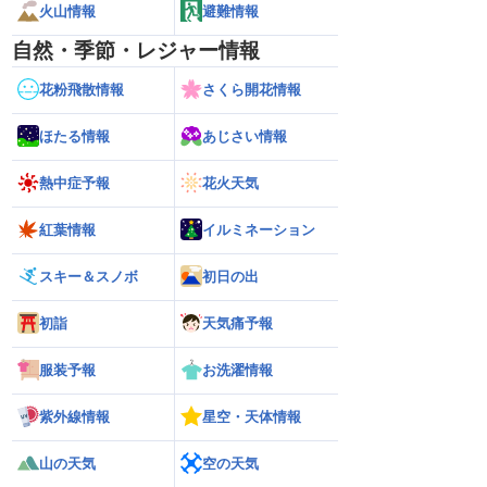
火山情報
避難情報
自然・季節・レジャー情報
花粉飛散情報
さくら開花情報
ほたる情報
あじさい情報
熱中症予報
花火天気
紅葉情報
イルミネーション
スキー＆スノボ
初日の出
初詣
天気痛予報
服装予報
お洗濯情報
紫外線情報
星空・天体情報
山の天気
空の天気