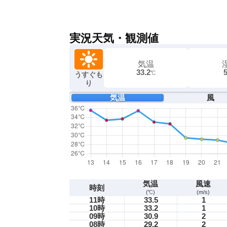
実況天気・観測値
気温
33.2
℃
うすぐも
り
気温
風
気温
風速
時刻
(℃)
(m/s)
11時
33.5
1
10時
33.2
1
09時
30.9
2
08時
29.2
2