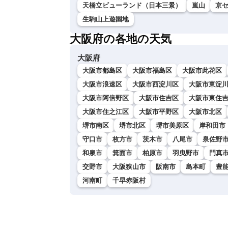
天橋立ビューランド（日本三景）
嵐山
京
生駒山上遊園地
大阪府の各地の天気
大阪府
大阪市都島区
大阪市福島区
大阪市此花区
大阪市浪速区
大阪市西淀川区
大阪市東淀
大阪市阿倍野区
大阪市住吉区
大阪市東住
大阪市住之江区
大阪市平野区
大阪市北区
堺市南区
堺市北区
堺市美原区
岸和田市
守口市
枚方市
茨木市
八尾市
泉佐野
和泉市
箕面市
柏原市
羽曳野市
門真
交野市
大阪狭山市
阪南市
島本町
豊
河南町
千早赤阪村