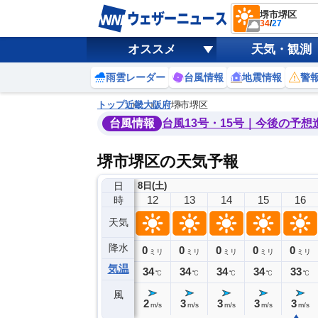
堺市堺区
34
/
27
オススメ
天気・観測
雨雲レーダー
台風情報
地震情報
警
トップ
近畿
大阪府
堺市堺区
台風情報
台風13号・15号｜今後の予想
堺市堺区の天気予報
日
8日(土)
8
9
10
11
12
13
14
15
16
時
天気
降水
0
0
0
0
0
0
0
0
ミリ
ミリ
ミリ
ミリ
ミリ
ミリ
ミリ
ミリ
ミリ
気温
31
32
33
33
34
34
34
34
33
℃
℃
℃
℃
℃
℃
℃
℃
℃
風
2
2
1
0
2
3
3
3
3
m/s
m/s
m/s
m/s
m/s
m/s
m/s
m/s
m/s