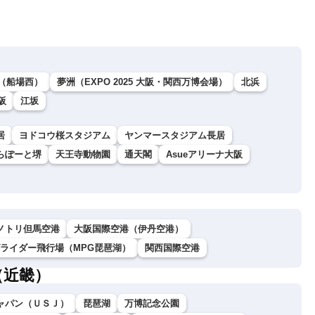
（船場西）
夢洲（EXPO 2025 大阪・関西万博会場）
北浜
阪
江坂
居
ヨドコウ桜スタジアム
ヤンマースタジアム長居
らぽーと堺
天王寺動物園
通天閣
Asueアリーナ大阪
ノトリ但馬空港
大阪国際空港（伊丹空港）
グライダー飛行場（MPG琵琶湖）
関西国際空港
（近畿）
ャパン（ＵＳＪ）
琵琶湖
万博記念公園