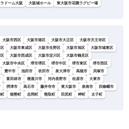
セラドーム大阪
大阪城ホール
東大阪市花園ラグビー場
大阪市西区
大阪市港区
大阪市大正区
大阪市天王寺区
川区
大阪市東成区
大阪市生野区
大阪市旭区
大阪市城東区
吉区
大阪市西成区
大阪市淀川区
大阪市鶴見区
大阪市中央区
堺市堺区
堺市中区
堺市東区
堺市西区
豊中市
池田市
吹田市
泉大津市
高槻市
貝塚市
市
富田林市
寝屋川市
河内長野市
松原市
大東市
市
摂津市
高石市
藤井寺市
東大阪市
泉南市
四條畷市
能町
能勢町
忠岡町
熊取町
田尻町
岬町
太子町