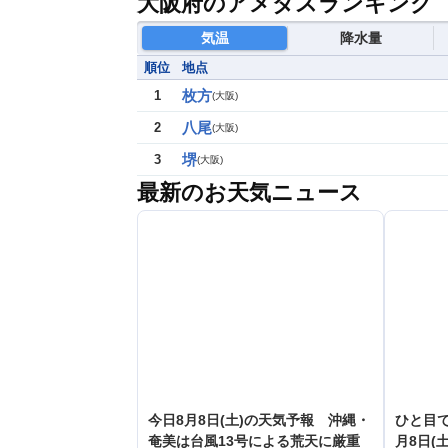
大阪府のアメダスランキング
気温
降水量
順位
地点
枚方
1
(
大阪
)
八尾
2
(
大阪
)
堺
3
(
大阪
)
最新のお天気ニュース
今日8月8日(土)の天気予報 沖縄・
ひと目
奄美は台風13号による荒天に厳重
月8日(土