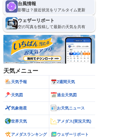
台風情報
影響は？接近状況をリアルタイム更新
ウェザーリポート
空の写真を投稿して最新の天気を共有
天気メニュー
天気予報
2週間天気
天気図
過去天気図
気象衛星
お天気ニュース
世界天気
アメダス(実況天気)
アメダスランキング
ウェザーリポート