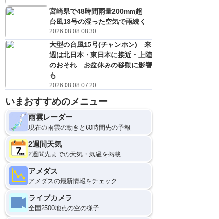
宮崎県で48時間雨量200mm超
台風13号の湿った空気で雨続く
2026.08.08 08:30
大型の台風15号(チャンホン) 来
週は北日本・東日本に接近・上陸
のおそれ お盆休みの移動に影響
も
2026.08.08 07:20
いまおすすめのメニュー
12
雨雲レーダー
現在の雨雲の動きと60時間先の予報
2週間天気
2週間先までの天気・気温を掲載
アメダス
アメダスの最新情報をチェック
ライブカメラ
全国2500地点の空の様子