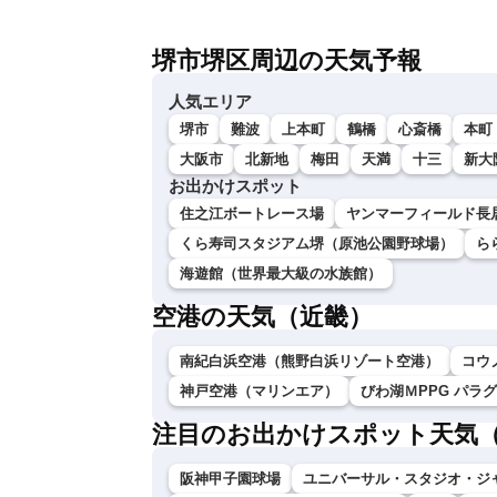
堺市堺区周辺の天気予報
人気エリア
堺市
難波
上本町
鶴橋
心斎橋
本町
大阪市
北新地
梅田
天満
十三
新大
お出かけスポット
住之江ボートレース場
ヤンマーフィールド長
くら寿司スタジアム堺（原池公園野球場）
ら
海遊館（世界最大級の水族館）
空港の天気（近畿）
南紀白浜空港（熊野白浜リゾート空港）
コウ
神戸空港（マリンエア）
びわ湖ＭPPG パラ
注目のお出かけスポット天気
阪神甲子園球場
ユニバーサル・スタジオ・ジ