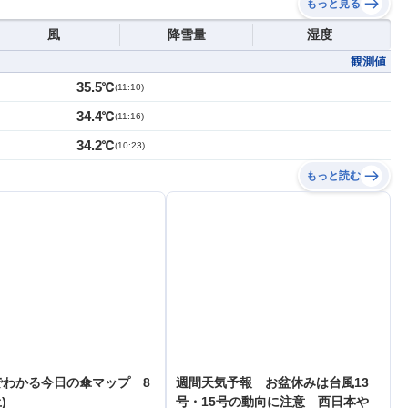
もっと見る
風
降雪量
湿度
観測値
35.5℃
(
11:10
)
34.4℃
(
11:16
)
34.2℃
(
10:23
)
もっと読む
でわかる今日の傘マップ 8
週間天気予報 お盆休みは台風13
)
号・15号の動向に注意 西日本や