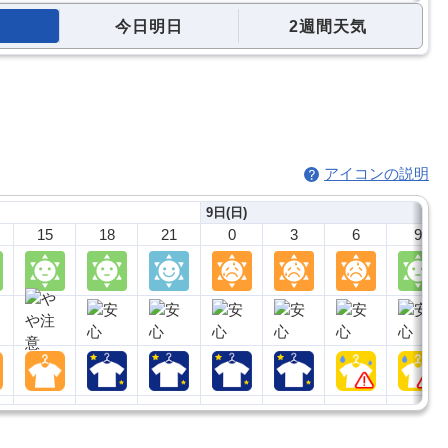
今日明日
2週間天気
アイコンの説明
9日(日)
15
18
21
0
3
6
9