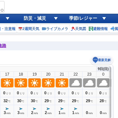
防災・減災
季節/レジャー
報・注意報
2週間天気
ライブカメラ
天気図
避難情報
進路
最新見解
9日(日)
17
18
19
20
21
22
23
0
1
0
0
0
0
0
0
0
0
0
ミリ
ミリ
ミリ
ミリ
ミリ
ミリ
ミリ
ミリ
32
30
30
29
29
29
29
28
28
℃
℃
℃
℃
℃
℃
℃
℃
3
3
2
2
1
1
0
0
0
m/s
m/s
m/s
m/s
m/s
m/s
m/s
m/s
m