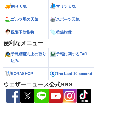
釣り天気
マリン天気
ゴルフ場の天気
スポーツ天気
風邪予防指数
乾燥指数
便利なメニュー
予報精度向上の取り
予報に関するFAQ
組み
26】お盆休みの天気に影
【台風15号 2026】今後の進路は？北日
【台風13号 202
SORASHOP
The Last 10-second
日5時更新）
本に接近・上陸する可能性も（7日22時
で続く？／ウェザ
情報）
解説（7日22時情報
ウェザーニュース公式SNS