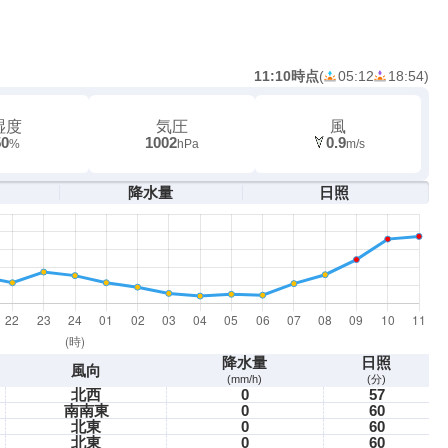
11:10時点
(
05:12
18:54
)
湿度
気圧
風
50
1002
0.9
%
hPa
m/s
降水量
日照
降水量
日照
風向
(mm/h)
(分)
北西
0
57
南南東
0
60
北東
0
60
北東
0
60