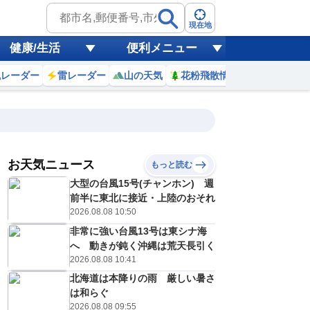
現在地
健康/生活
便利メニュー
風レーダー
雷レーダー
山の天気
花粉飛散情報
世界天気
お天気ニュース
もっと読む
大型の台風15号(チャンホン) 週
2
3
4
5
6
7
8
9
前半に東北に接近・上陸のおそれ
2026.08.08 10:50
非常に強い台風13号は東シナ海
0
0
0
0
0
0
0
0
へ 動きが鈍く沖縄は荒天長引く
ミリ
ミリ
ミリ
ミリ
ミリ
ミリ
ミリ
ミリ
ミリ
2026.08.08 10:41
28
28
27
27
27
27
29
30
℃
℃
℃
℃
℃
℃
℃
℃
℃
北海道は本降りの雨 厳しい暑さ
は和らぐ
0
1
0
0
0
0
0
0
/s
m/s
m/s
m/s
m/s
m/s
m/s
m/s
m/s
2026.08.08 09:55