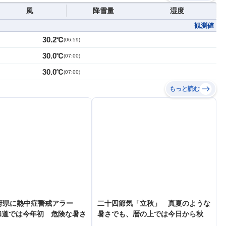
風
降雪量
湿度
観測値
30.2℃
(
06:59
)
30.0℃
(
07:00
)
30.0℃
(
07:00
)
もっと読む
府県に熱中症警戒アラー
二十四節気「立秋」 真夏のような
海道では今年初 危険な暑さ
暑さでも、暦の上では今日から秋