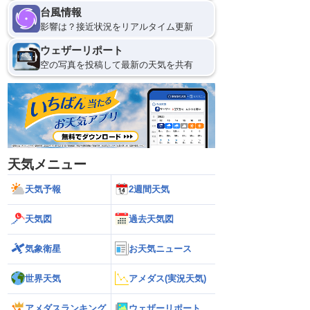
台風情報
影響は？接近状況をリアルタイム更新
ウェザーリポート
空の写真を投稿して最新の天気を共有
天気メニュー
天気予報
2週間天気
天気図
過去天気図
気象衛星
お天気ニュース
世界天気
アメダス(実況天気)
アメダスランキング
ウェザーリポート