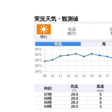
実況天気・観測値
気温
29.7
℃
晴れ
気温
風
気温
風速
時刻
(℃)
(m/s)
07時
29.9
5
06時
28.6
5
05時
28.3
4
04時
28.5
3