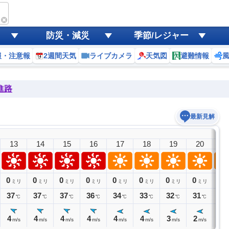
防災・減災
季節/レジャー
報・注意報
2週間天気
ライブカメラ
天気図
避難情報
進路
最新見解
13
14
15
16
17
18
19
20
2
0
0
0
0
0
0
0
0
0
ミリ
ミリ
ミリ
ミリ
ミリ
ミリ
ミリ
ミリ
ミ
37
37
37
36
34
33
32
31
30
℃
℃
℃
℃
℃
℃
℃
℃
4
4
4
4
4
4
3
2
2
m/s
m/s
m/s
m/s
m/s
m/s
m/s
m/s
m