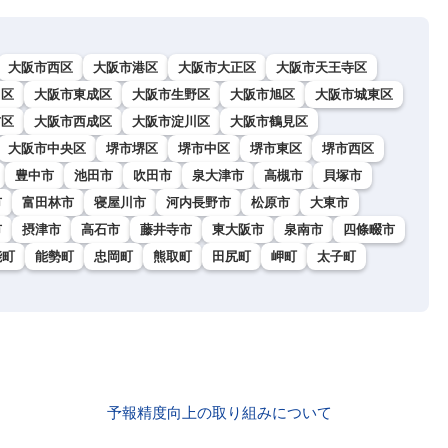
大阪市西区
大阪市港区
大阪市大正区
大阪市天王寺区
川区
大阪市東成区
大阪市生野区
大阪市旭区
大阪市城東区
吉区
大阪市西成区
大阪市淀川区
大阪市鶴見区
大阪市中央区
堺市堺区
堺市中区
堺市東区
堺市西区
豊中市
池田市
吹田市
泉大津市
高槻市
貝塚市
市
富田林市
寝屋川市
河内長野市
松原市
大東市
市
摂津市
高石市
藤井寺市
東大阪市
泉南市
四條畷市
能町
能勢町
忠岡町
熊取町
田尻町
岬町
太子町
予報精度向上の取り組みについて