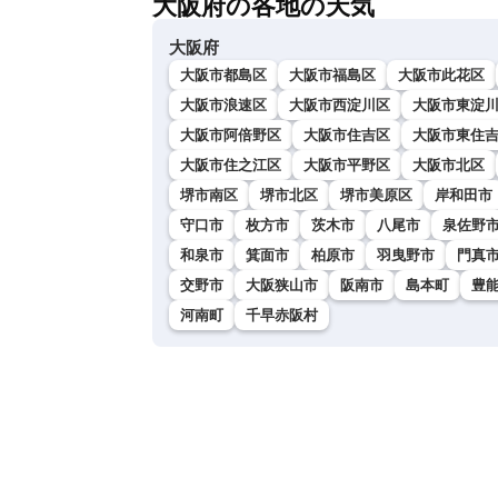
大阪府の各地の天気
大阪府
大阪市都島区
大阪市福島区
大阪市此花区
大阪市浪速区
大阪市西淀川区
大阪市東淀
大阪市阿倍野区
大阪市住吉区
大阪市東住
大阪市住之江区
大阪市平野区
大阪市北区
堺市南区
堺市北区
堺市美原区
岸和田市
守口市
枚方市
茨木市
八尾市
泉佐野
和泉市
箕面市
柏原市
羽曳野市
門真
交野市
大阪狭山市
阪南市
島本町
豊
河南町
千早赤阪村