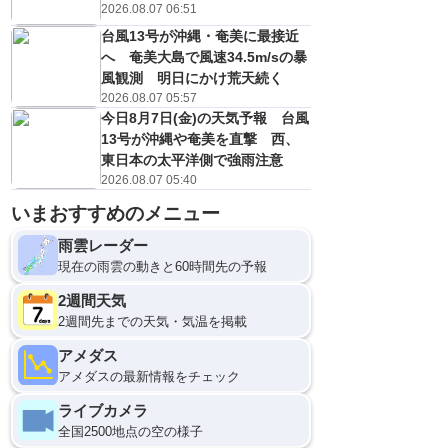
2026.08.07 06:51
台風13号が沖縄・奄美に最接近
へ 奄美大島で風速34.5m/sの暴
風観測 明日にかけ荒天続く
2026.08.07 05:57
今日8月7日(金)の天気予報 台風
13号が沖縄や奄美を直撃 西、
東日本の太平洋側で強雨注意
2026.08.07 05:40
いまおすすめのメニュー
9
12
雨雲レーダー
現在の雨雲の動きと60時間先の予報
2週間天気
2週間先までの天気・気温を掲載
アメダス
アメダスの最新情報をチェック
ライブカメラ
全国2500地点の空の様子