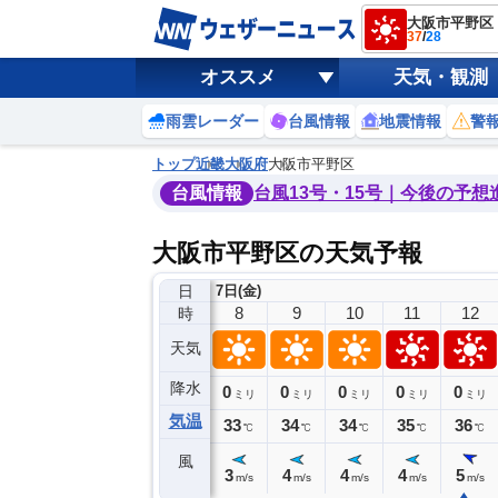
大阪市平野区
37
/
28
オススメ
天気・観測
雨雲レーダー
台風情報
地震情報
警
トップ
近畿
大阪府
大阪市平野区
台風情報
台風13号・15号｜今後の予想
大阪市平野区の天気予報
日
7日(金)
4
5
6
7
8
9
10
11
12
時
天気
降水
0
0
0
0
0
0
0
0
ミリ
ミリ
ミリ
ミリ
ミリ
ミリ
ミリ
ミリ
ミリ
気温
28
28
30
31
33
34
34
35
36
℃
℃
℃
℃
℃
℃
℃
℃
℃
風
3
3
2
3
3
4
4
4
5
m/s
m/s
m/s
m/s
m/s
m/s
m/s
m/s
m/s