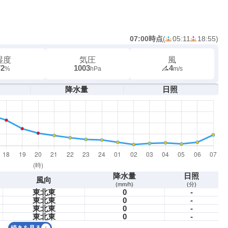
07:00時点
(
05:11
18:55
)
湿度
気圧
風
72
1003
4
%
hPa
m/s
降水量
日照
降水量
日照
風向
(mm/h)
(分)
東北東
0
-
東北東
0
-
東北東
0
-
東北東
0
-