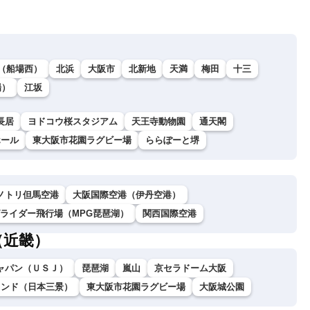
（船場西）
北浜
大阪市
北新地
天満
梅田
十三
場）
江坂
長居
ヨドコウ桜スタジアム
天王寺動物園
通天閣
ホール
東大阪市花園ラグビー場
ららぽーと堺
ノトリ但馬空港
大阪国際空港（伊丹空港）
グライダー飛行場（MPG琵琶湖）
関西国際空港
（近畿）
ャパン（ＵＳＪ）
琵琶湖
嵐山
京セラドーム大阪
ランド（日本三景）
東大阪市花園ラグビー場
大阪城公園