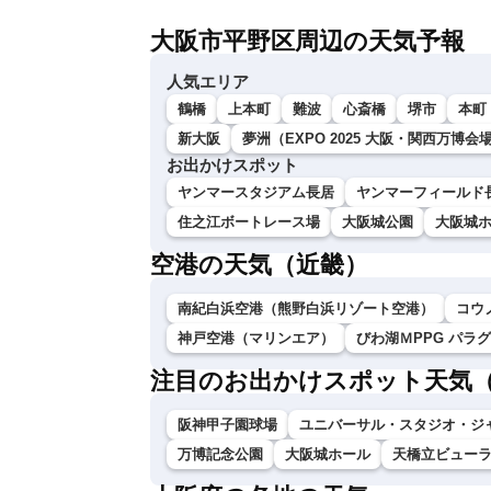
大阪市平野区周辺の天気予報
人気エリア
鶴橋
上本町
難波
心斎橋
堺市
本町
新大阪
夢洲（EXPO 2025 大阪・関西万博会
お出かけスポット
ヤンマースタジアム長居
ヤンマーフィールド
住之江ボートレース場
大阪城公園
大阪城
空港の天気（近畿）
南紀白浜空港（熊野白浜リゾート空港）
コウ
神戸空港（マリンエア）
びわ湖ＭPPG パラ
注目のお出かけスポット天気
阪神甲子園球場
ユニバーサル・スタジオ・ジ
万博記念公園
大阪城ホール
天橋立ビュー