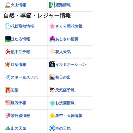
火山情報
避難情報
自然・季節・レジャー情報
花粉飛散情報
さくら開花情報
ほたる情報
あじさい情報
熱中症予報
花火天気
紅葉情報
イルミネーション
スキー＆スノボ
初日の出
初詣
天気痛予報
服装予報
お洗濯情報
紫外線情報
星空・天体情報
山の天気
空の天気