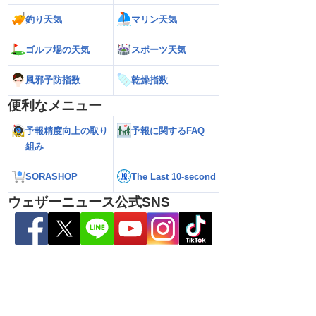
釣り天気
マリン天気
ゴルフ場の天気
スポーツ天気
風邪予防指数
乾燥指数
便利なメニュー
予報精度向上の取り
予報に関するFAQ
組み
へ接近 お盆休み
【台風13号 2026】沖縄本島・奄美地方
【雨情報】台風か
22時更新）
の暴風・大雨のピークはいつまで続く？
側も雨 九州を中
（6日18時更新）
SORASHOP
The Last 10-second
ウェザーニュース公式SNS