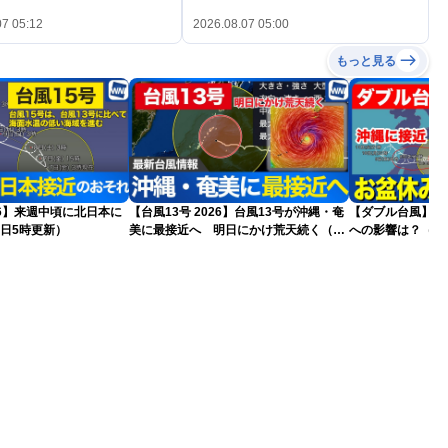
07 05:12
2026.08.07 05:00
もっと見る
026】来週中頃に北日本に
【台風13号 2026】台風13号が沖縄・奄
【ダブル台風】日本列島
日5時更新）
美に最接近へ 明日にかけ荒天続く（7
への影響は？（6日
日5時更新）