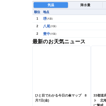
気温
降水量
順位
地点
堺
1
(
大阪
)
八尾
2
(
大阪
)
豊中
2
(
大阪
)
最新のお天気ニュース
ひと目でわかる今日の傘マップ 8
33都道
月7日(金)
ト 北
に警戒