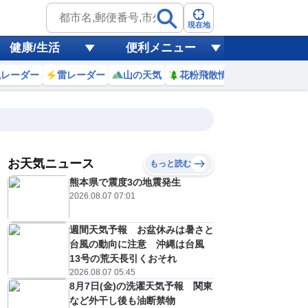
現在地
健康/生活
便利メニュー
風レーダー
雷レーダー
山の天気
花粉飛散情報
世界天気
お天気ニュース
もっと読む
8日(土)
熊本県で震度3の地震発生
1
22
23
0
1
2
3
4
5
2026.08.07 07:01
週間天気予報 お盆休みは暑さと
0
0
0
0
0
0
0
0
台風の動向に注意 沖縄は台風
リ
ミリ
ミリ
ミリ
ミリ
ミリ
ミリ
ミリ
ミリ
13号の荒天長引くおそれ
30
29
29
29
28
28
28
27
℃
℃
℃
℃
℃
℃
℃
℃
℃
2026.08.07 05:45
8月7日(金)の洗濯天気予報 関東
1
1
1
1
1
1
1
1
/s
m/s
m/s
m/s
m/s
m/s
m/s
m/s
m/s
など外干し後も油断禁物