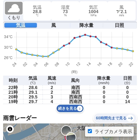
気温
湿度
気圧
風
28.8
73
1004
2.1
℃
%
hPa
m/s
くもり
気温
風
降水量
日照
気温
風速
降水量
日照
時刻
風向
(℃)
(m/s)
(mm/h)
(分)
22時
28.6
2
南西
0
0
21時
29.1
2
南西
0
0
20時
29.5
3
西南西
0
0
19時
29.7
4
西南西
0
14
続きを見る
雨雲レーダー
60時間先まで見る