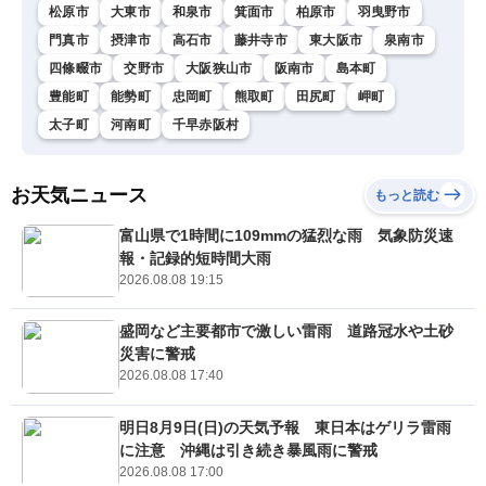
松原市
大東市
和泉市
箕面市
柏原市
羽曳野市
門真市
摂津市
高石市
藤井寺市
東大阪市
泉南市
四條畷市
交野市
大阪狭山市
阪南市
島本町
豊能町
能勢町
忠岡町
熊取町
田尻町
岬町
太子町
河南町
千早赤阪村
お天気ニュース
もっと読む
富山県で1時間に109mmの猛烈な雨 気象防災速
報・記録的短時間大雨
2026.08.08 19:15
盛岡など主要都市で激しい雷雨 道路冠水や土砂
災害に警戒
2026.08.08 17:40
明日8月9日(日)の天気予報 東日本はゲリラ雷雨
に注意 沖縄は引き続き暴風雨に警戒
2026.08.08 17:00