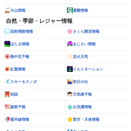
火山情報
避難情報
自然・季節・レジャー情報
花粉飛散情報
さくら開花情報
ほたる情報
あじさい情報
熱中症予報
花火天気
紅葉情報
イルミネーション
スキー＆スノボ
初日の出
初詣
天気痛予報
服装予報
お洗濯情報
紫外線情報
星空・天体情報