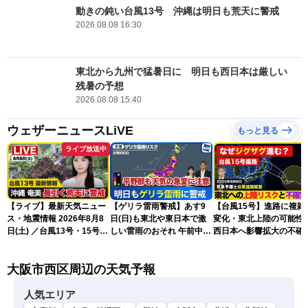
動きの鈍い台風13号 沖縄は明日も荒天に警戒
2026.08.08 16:30
東北から九州で猛暑日に 明日も西日本は厳しい
残暑の予想
2026.08.08 15:40
ウェザーニュースLiVE
もっと見る
ライブ放送中
【ライブ】最新天気ニュー
【ゲリラ雷雨警戒】あす9
【台風15号】進路に複雑
ス・地震情報 2026年8月8
日(日)も東北や東日本で激
変化・東北上陸の可能性
日(土) ／台風13号・15号
しい雷雨のおそれ 午前中か
西日本へ影響拡大の不確
ゲリラ雷雨最新見解 令和
ら雨雲急発達の危険も
性
8年熊本地震情報〈ウェザ
大阪市西区周辺の天気予報
ーニュースLiVEムーン・戸
北美月／芳野達郎〉
人気エリア