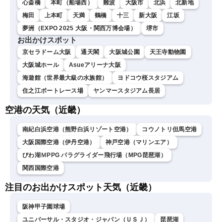
心斎橋
本町（船場西）
難波
大阪市
北浜
北新地
梅田
上本町
天満
鶴橋
十三
新大阪
江坂
夢洲（EXPO 2025 大阪・関西万博会場）
堺市
お出かけスポット
京セラドーム大阪
通天閣
大阪城公園
天王寺動物園
大阪城ホール
Asueアリーナ大阪
海遊館（世界最大級の水族館）
ヨドコウ桜スタジアム
住之江ボートレース場
ヤンマースタジアム長居
空港の天気（近畿）
南紀白浜空港（熊野白浜リゾート空港）
コウノトリ但馬空港
大阪国際空港（伊丹空港）
神戸空港（マリンエア）
びわ湖ＭPPG パラグライダー飛行場（MPG琵琶湖）
関西国際空港
注目のお出かけスポット天気（近畿）
阪神甲子園球場
ユニバーサル・スタジオ・ジャパン（ＵＳＪ）
琵琶湖