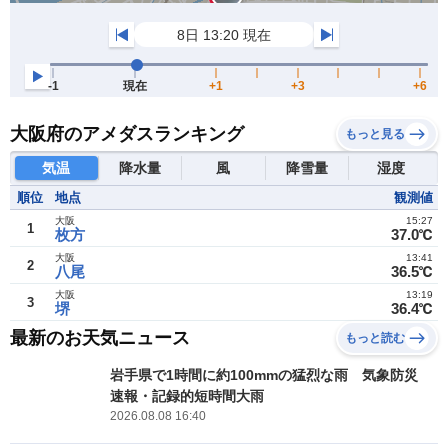
大阪府のアメダスランキング
もっと見る
気温
降水量
風
降雪量
湿度
順位
地点
観測値
大阪
15:27
1
枚方
37.0℃
大阪
13:41
2
八尾
36.5℃
大阪
13:19
3
堺
36.4℃
最新のお天気ニュース
もっと読む
岩手県で1時間に約100mmの猛烈な雨 気象防災
速報・記録的短時間大雨
2026.08.08 16:40