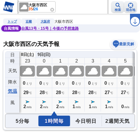
大阪市西区
35
/
26
検索
現在地
雨雲レーダー
台風情報
地震情報
警報・注意報
2週間天気
ラ
大阪市西区
トップ
近畿
大阪府
台風情報
台風13号・15号｜今後の予想進路
大阪市西区の天気予報
最新見解
日
8日(土)
9日(日)
22
23
0
1
2
3
4
5
時
天気
降水
0
0
0
0
0
0
0
0
0
ミリ
ミリ
ミリ
ミリ
ミリ
ミリ
ミリ
ミリ
気温
29
29
28
28
28
28
27
27
2
℃
℃
℃
℃
℃
℃
℃
℃
風
2
2
2
2
1
1
1
0
0
m/s
m/s
m/s
m/s
m/s
m/s
m/s
m/s
5分毎
1時間毎
今日明日
2週間天気