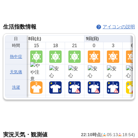
生活指数情報
アイコンの説明
日
8日(土)
9日(日)
15
18
21
0
3
6
時間
熱中症
天気痛
洗濯
実況天気・観測値
22:10時点
(
05:13
18:54
)