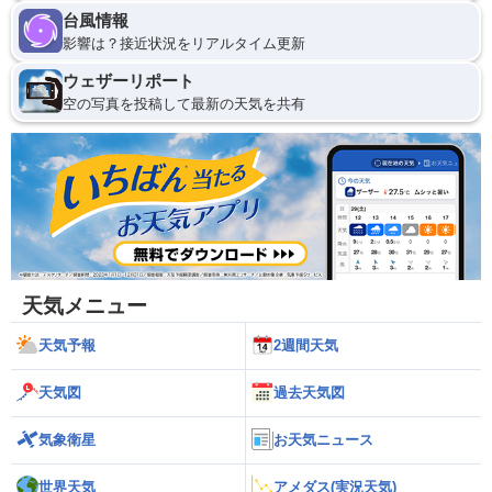
台風情報
影響は？接近状況をリアルタイム更新
ウェザーリポート
空の写真を投稿して最新の天気を共有
天気メニュー
天気予報
2週間天気
天気図
過去天気図
気象衛星
お天気ニュース
世界天気
アメダス(実況天気)