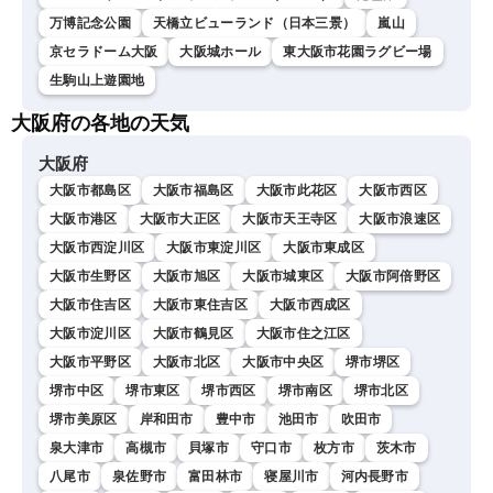
万博記念公園
天橋立ビューランド（日本三景）
嵐山
京セラドーム大阪
大阪城ホール
東大阪市花園ラグビー場
生駒山上遊園地
大阪府の各地の天気
大阪府
大阪市都島区
大阪市福島区
大阪市此花区
大阪市西区
大阪市港区
大阪市大正区
大阪市天王寺区
大阪市浪速区
大阪市西淀川区
大阪市東淀川区
大阪市東成区
大阪市生野区
大阪市旭区
大阪市城東区
大阪市阿倍野区
大阪市住吉区
大阪市東住吉区
大阪市西成区
大阪市淀川区
大阪市鶴見区
大阪市住之江区
大阪市平野区
大阪市北区
大阪市中央区
堺市堺区
堺市中区
堺市東区
堺市西区
堺市南区
堺市北区
堺市美原区
岸和田市
豊中市
池田市
吹田市
泉大津市
高槻市
貝塚市
守口市
枚方市
茨木市
八尾市
泉佐野市
富田林市
寝屋川市
河内長野市