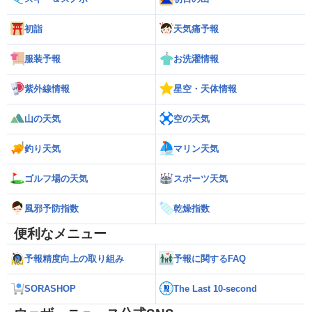
初詣
天気痛予報
服装予報
お洗濯情報
紫外線情報
星空・天体情報
山の天気
空の天気
釣り天気
マリン天気
ゴルフ場の天気
スポーツ天気
風邪予防指数
乾燥指数
便利なメニュー
予報精度向上の取り組み
予報に関するFAQ
SORASHOP
The Last 10-second