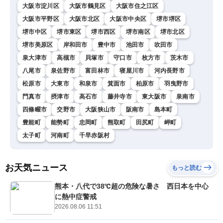
大阪市淀川区
大阪市鶴見区
大阪市住之江区
大阪市平野区
大阪市北区
大阪市中央区
堺市堺区
堺市中区
堺市東区
堺市西区
堺市南区
堺市北区
堺市美原区
岸和田市
豊中市
池田市
吹田市
泉大津市
高槻市
貝塚市
守口市
枚方市
茨木市
八尾市
泉佐野市
富田林市
寝屋川市
河内長野市
松原市
大東市
和泉市
箕面市
柏原市
羽曳野市
門真市
摂津市
高石市
藤井寺市
東大阪市
泉南市
四條畷市
交野市
大阪狭山市
阪南市
島本町
豊能町
能勢町
忠岡町
熊取町
田尻町
岬町
太子町
河南町
千早赤阪村
お天気ニュース
もっと読む
熊本・八代で38℃超の危険な暑さ 西日本を中心
に熱中症警戒
2026.08.06 11:51