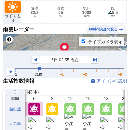
気温
湿度
気圧
風
32.8
55
1003
5.5
うすぐも
℃
%
hPa
m/s
り
雨雲レーダー
60時間先まで見る
生活指数情報
アイコンの説明
日
6日(木)
6
9
12
15
18
21
時間
熱中症
天気痛