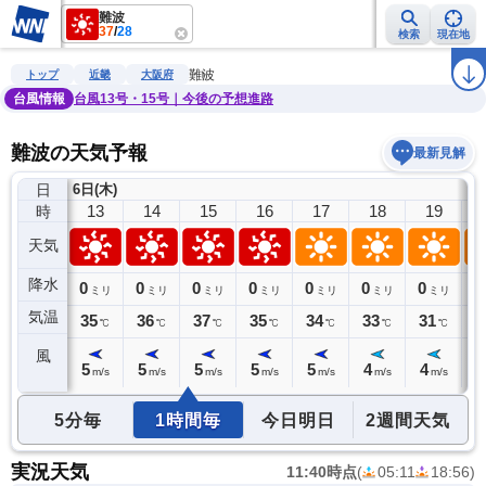
難波
37
/
28
検索
現在地
雨雲レーダー
台風情報
地震情報
警報・注意報
2週間天気
ラ
難波
トップ
近畿
大阪府
台風情報
台風13号・15号｜今後の予想進路
難波の天気予報
最新見解
日
6日(木)
12
13
14
15
16
17
18
19
時
天気
降水
0
0
0
0
0
0
0
0
0
ミリ
ミリ
ミリ
ミリ
ミリ
ミリ
ミリ
ミリ
気温
34
35
36
37
35
34
33
31
3
℃
℃
℃
℃
℃
℃
℃
℃
風
4
5
5
5
5
5
4
4
4
m/s
m/s
m/s
m/s
m/s
m/s
m/s
m/s
5分毎
1時間毎
今日明日
2週間天気
実況天気
11:40時点
(
05:11
18:56
)