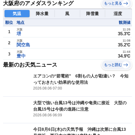
大阪府のアメダスランキング
もっと見る
気温
降水量
風
降雪量
湿度
順位
地点
観測値
大阪
11:26
1
堺
35.3℃
大阪
11:08
2
関空島
35.2℃
大阪
11:44
3
豊中
34.9℃
最新のお天気ニュース
もっと読む
エアコンの“節電術” 6割もの人が勘違い？ 今知
っておきたい効果的な使用法
2026.08.06 07:00
大型で強い台風13号は沖縄や奄美に接近 大型の
台風15号は今後の進路に注意
2026.08.06 06:09
今日8月6日(木)の天気予報 沖縄は次第に台風13