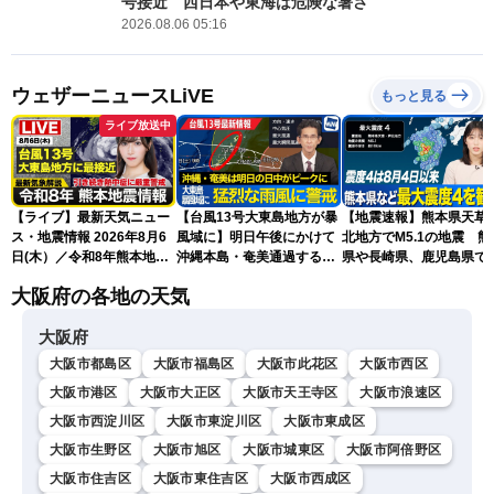
号接近 西日本や東海は危険な暑さ
2026.08.06 05:16
ウェザーニュースLiVE
もっと見る
ライブ放送中
【ライブ】最新天気ニュー
【台風13号大東島地方が暴
【地震速報】熊本県天草
ス・地震情報 2026年8月6
風域に】明日午後にかけて
北地方でM5.1の地震 熊
日(木）／令和8年熊本地震
沖縄本島・奄美通過する見
県や長崎県、鹿児島県で
情報／台風13号が大東島地
込み 早めの備えを※8月6
度4を観測
大阪府の各地の天気
方に最接近 沖縄は荒天警
日10時更新
戒 〈ウェザーニュースLiVE
大阪府
コーヒータイム・魚住茉由
／山口剛央〉
大阪市都島区
大阪市福島区
大阪市此花区
大阪市西区
大阪市港区
大阪市大正区
大阪市天王寺区
大阪市浪速区
大阪市西淀川区
大阪市東淀川区
大阪市東成区
大阪市生野区
大阪市旭区
大阪市城東区
大阪市阿倍野区
大阪市住吉区
大阪市東住吉区
大阪市西成区