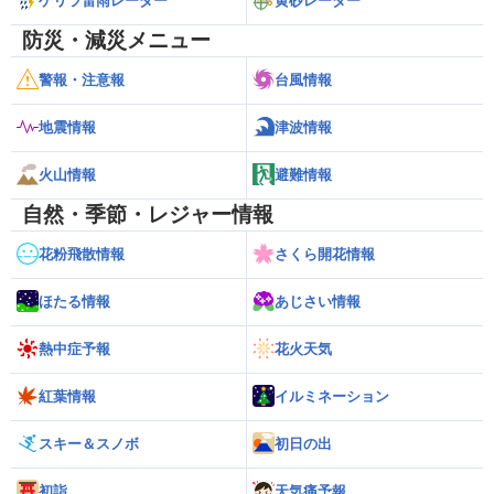
ゲリラ雷雨レーダー
黄砂レーダー
防災・減災メニュー
警報・注意報
台風情報
地震情報
津波情報
火山情報
避難情報
自然・季節・レジャー情報
花粉飛散情報
さくら開花情報
ほたる情報
あじさい情報
熱中症予報
花火天気
紅葉情報
イルミネーション
スキー＆スノボ
初日の出
初詣
天気痛予報