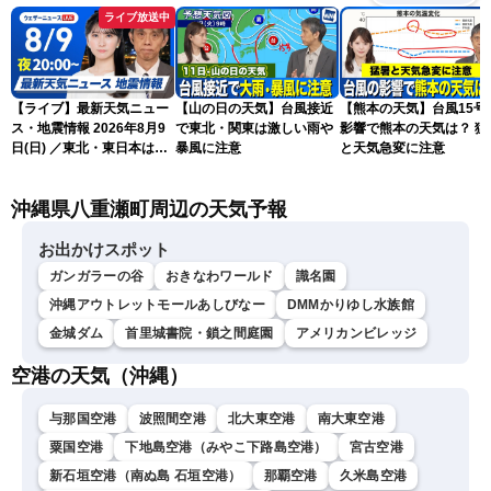
ライブ放送中
【ライブ】最新天気ニュー
【山の日の天気】台風接近
【熊本の天気】台風15号
ス・地震情報 2026年8月9
で東北・関東は激しい雨や
影響で熊本の天気は？ 猛
日(日) ／東北・東日本は急
暴風に注意
と天気急変に注意
な雷雨に注意〈ウェザーニ
ュースLiVEムーン・駒木結
沖縄県八重瀬町周辺の天気予報
衣／芳野達郎〉
お出かけスポット
ガンガラーの谷
おきなわワールド
識名園
沖縄アウトレットモールあしびなー
DMMかりゆし水族館
金城ダム
首里城書院・鎖之間庭園
アメリカンビレッジ
空港の天気（沖縄）
与那国空港
波照間空港
北大東空港
南大東空港
粟国空港
下地島空港（みやこ下路島空港）
宮古空港
新石垣空港（南ぬ島 石垣空港）
那覇空港
久米島空港