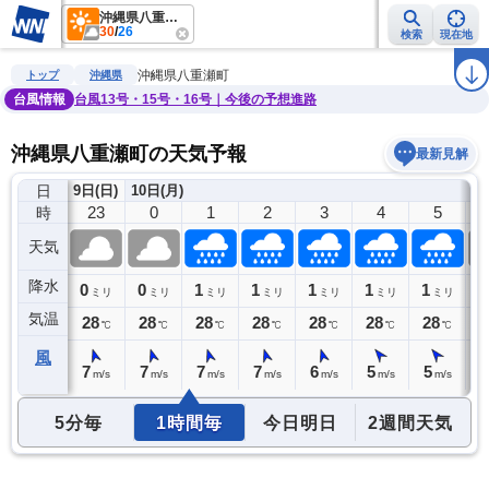
沖縄県八重瀬町
30
/
26
検索
現在地
雨雲レーダー
台風情報
地震情報
警報・注意報
2週間天気
ラ
沖縄県八重瀬町
トップ
沖縄県
台風情報
台風13号・15号・16号｜今後の予想進路
沖縄県八重瀬町の天気予報
最新見解
日
9日(日)
10日(月)
22
23
0
1
2
3
4
5
時
天気
降水
0
0
0
1
1
1
1
1
0
ミリ
ミリ
ミリ
ミリ
ミリ
ミリ
ミリ
ミリ
気温
28
28
28
28
28
28
28
28
2
℃
℃
℃
℃
℃
℃
℃
℃
風
7
7
7
7
7
6
5
5
4
m/s
m/s
m/s
m/s
m/s
m/s
m/s
m/s
5分毎
1時間毎
今日明日
2週間天気