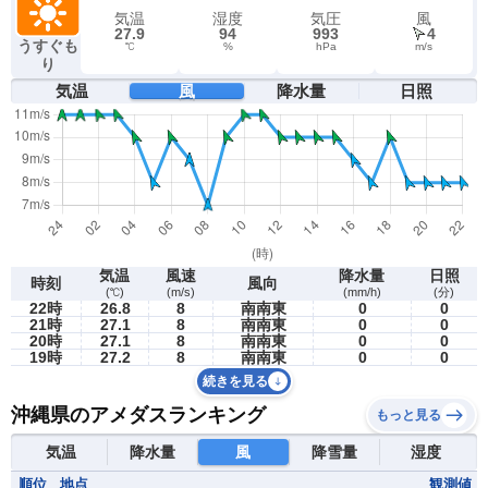
気温
湿度
気圧
風
27.9
94
993
4
うすぐも
℃
%
hPa
m/s
り
気温
風
降水量
日照
気温
風速
降水量
日照
時刻
風向
(℃)
(m/s)
(mm/h)
(分)
22時
26.8
8
南南東
0
0
21時
27.1
8
南南東
0
0
20時
27.1
8
南南東
0
0
19時
27.2
8
南南東
0
0
続きを見る
沖縄県のアメダスランキング
もっと見る
気温
降水量
風
降雪量
湿度
順位
地点
観測値