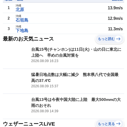
沖縄
13.9m/s
1
北原
沖縄
12.9m/s
2
石垣島
沖縄
11.3m/s
3
下地島
最新のお天気ニュース
もっと読む
台風15号(チャンホン)は11日(火)・山の日に東北に
上陸へ 早めの台風対策を
2026.08.09 16:23
猛暑日地点数は大幅に減少 熊本県八代で全国最
高の37.4℃
2026.08.09 15:37
台風13号は今夜中国大陸に上陸 最大500mmの大
雨のおそれ
2026.08.09 14:39
ウェザーニュースLiVE
もっと見る