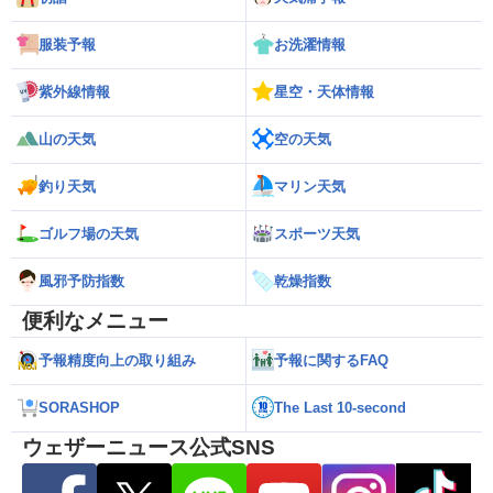
服装予報
お洗濯情報
紫外線情報
星空・天体情報
山の天気
空の天気
釣り天気
マリン天気
ゴルフ場の天気
スポーツ天気
風邪予防指数
乾燥指数
便利なメニュー
予報精度向上の取り組み
予報に関するFAQ
SORASHOP
The Last 10-second
ウェザーニュース公式SNS