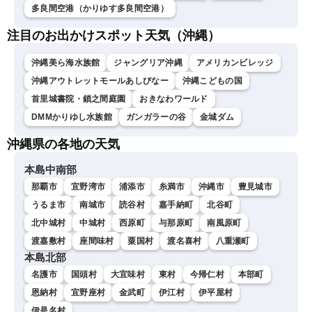
多良間空港（かりゆす多良間空港）
注目のお出かけスポット天気（沖縄）
沖縄美ら海水族館
ジャングリア沖縄
アメリカンビレッジ
沖縄アウトレットモールあしびなー
沖縄こどもの国
首里城書院・鎖之間庭園
おきなわワールド
DMMかりゆし水族館
ガンガラーの谷
金城ダム
沖縄県の各地の天気
本島中南部
那覇市
宜野湾市
浦添市
糸満市
沖縄市
豊見城市
うるま市
南城市
読谷村
嘉手納町
北谷町
北中城村
中城村
西原町
与那原町
南風原町
渡嘉敷村
座間味村
粟国村
渡名喜村
八重瀬町
本島北部
名護市
国頭村
大宜味村
東村
今帰仁村
本部町
恩納村
宜野座村
金武町
伊江村
伊平屋村
伊是名村