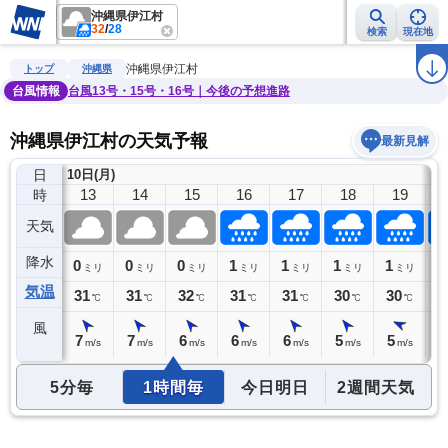
沖縄県伊江村
32
/
28
検索
現在地
雨雲レーダー
台風情報
地震情報
警報・注意報
2週間天気
ラ
沖縄県伊江村
トップ
沖縄県
台風情報
台風13号・15号・16号｜今後の予想進路
沖縄県伊江村の天気予報
最新見解
日
10日(月)
12
13
14
15
16
17
18
19
時
天気
降水
0
0
0
0
1
1
1
1
1
ミリ
ミリ
ミリ
ミリ
ミリ
ミリ
ミリ
ミリ
気温
31
31
31
32
31
31
30
30
3
℃
℃
℃
℃
℃
℃
℃
℃
風
7
7
7
6
6
6
5
5
5
m/s
m/s
m/s
m/s
m/s
m/s
m/s
m/s
5分毎
1時間毎
今日明日
2週間天気