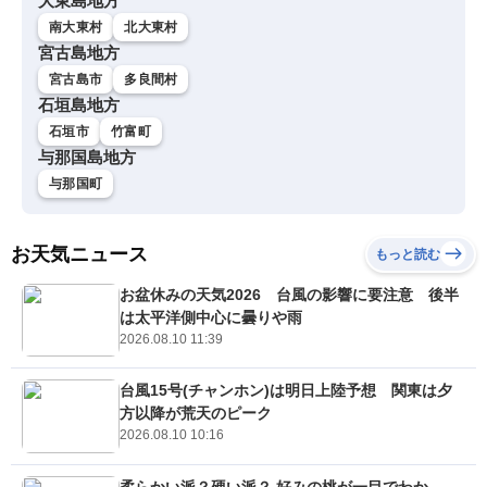
大東島地方
南大東村
北大東村
宮古島地方
宮古島市
多良間村
石垣島地方
石垣市
竹富町
与那国島地方
与那国町
お天気ニュース
もっと読む
お盆休みの天気2026 台風の影響に要注意 後半
は太平洋側中心に曇りや雨
2026.08.10 11:39
台風15号(チャンホン)は明日上陸予想 関東は夕
方以降が荒天のピーク
2026.08.10 10:16
柔らかい派？硬い派？ 好みの桃が一目でわか