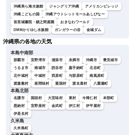
沖縄美ら海水族館
ジャングリア沖縄
アメリカンビレッジ
沖縄こどもの国
沖縄アウトレットモールあしびなー
首里城書院・鎖之間庭園
おきなわワールド
DMMかりゆし水族館
ガンガラーの谷
金城ダム
沖縄県の各地の天気
本島中南部
那覇市
宜野湾市
浦添市
糸満市
沖縄市
豊見城市
うるま市
南城市
読谷村
嘉手納町
北谷町
北中城村
中城村
西原町
与那原町
南風原町
渡嘉敷村
座間味村
粟国村
渡名喜村
八重瀬町
本島北部
名護市
国頭村
大宜味村
東村
今帰仁村
本部町
恩納村
宜野座村
金武町
伊江村
伊平屋村
伊是名村
久米島
久米島町