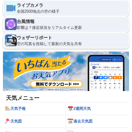
ライブカメラ
全国2500地点の空の様子
台風情報
影響は？接近状況をリアルタイム更新
ウェザーリポート
空の写真を投稿して最新の天気を共有
天気メニュー
天気予報
2週間天気
天気図
過去天気図