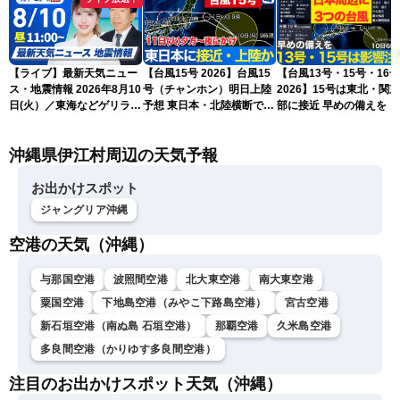
【ライブ】最新天気ニュー
【台風15号 2026】台風15
【台風13号・15号・16号
ス・地震情報 2026年8月10
号（チャンホン）明日上陸
2026】15号は東北・関
日(火）／東海などゲリラ雷
予想 東日本・北陸横断で大
部に接近 早めの備えを（
雨に注意 東北や関東は早め
雨や暴風に要警戒（10日9
日6時更新）
の台風対策を〈ウェザーニ
時現在）
沖縄県伊江村周辺の天気予報
ュースLiVEコーヒータイ
ム・小林李衣奈／有賀哲
夫〉
お出かけスポット
ジャングリア沖縄
空港の天気（沖縄）
与那国空港
波照間空港
北大東空港
南大東空港
粟国空港
下地島空港（みやこ下路島空港）
宮古空港
新石垣空港（南ぬ島 石垣空港）
那覇空港
久米島空港
多良間空港（かりゆす多良間空港）
注目のお出かけスポット天気（沖縄）