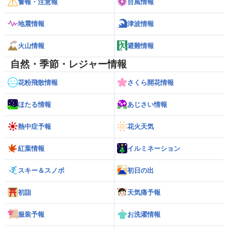
警報・注意報
台風情報
地震情報
津波情報
火山情報
避難情報
自然・季節・レジャー情報
花粉飛散情報
さくら開花情報
ほたる情報
あじさい情報
熱中症予報
花火天気
紅葉情報
イルミネーション
スキー＆スノボ
初日の出
初詣
天気痛予報
服装予報
お洗濯情報