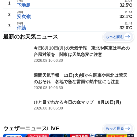
沖縄
11:26
1
下地島
32.5℃
沖縄
11:44
2
安次嶺
32.1℃
沖縄
11:48
3
仲筋
32.0℃
最新のお天気ニュース
もっと読む
今日8月10日(月)の天気予報 東北や関東は早めの
台風対策を 関東は天気急変に注意
2026.08.10 06:30
週間天気予報 11日(火)頃から関東や東北は荒天
のおそれ 各地で急な雷雨や熱中症にも注意
2026.08.10 06:30
ひと目でわかる今日の傘マップ 8月10日(月)
2026.08.10 05:30
ウェザーニュースLiVE
もっと見る
ライブ放送中