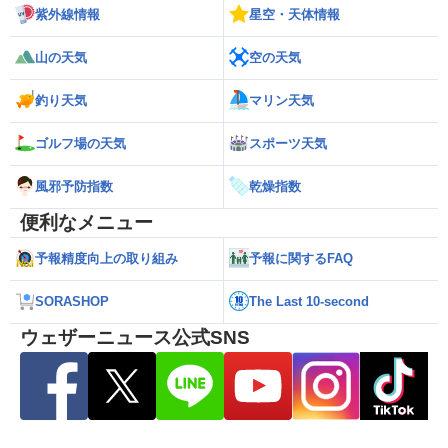
紫外線情報
星空・天体情報
山の天気
空の天気
釣り天気
マリン天気
ゴルフ場の天気
スポーツ天気
風邪予防指数
乾燥指数
便利なメニュー
予報精度向上の取り組み
予報に関するFAQ
SORASHOP
The Last 10-second
ウェザーニュース公式SNS