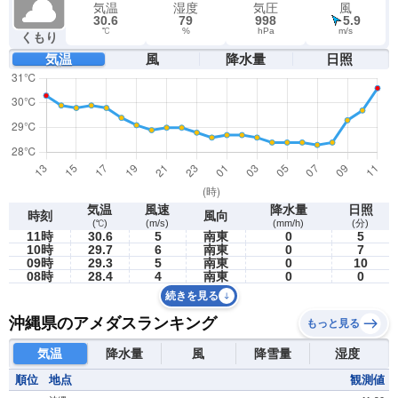
気温
湿度
気圧
風
30.6
79
998
5.9
℃
%
hPa
m/s
くもり
気温
風
降水量
日照
気温
風速
降水量
日照
時刻
風向
(℃)
(m/s)
(mm/h)
(分)
11時
30.6
5
南東
0
5
10時
29.7
6
南東
0
7
09時
29.3
5
南東
0
10
08時
28.4
4
南東
0
0
続きを見る
沖縄県のアメダスランキング
もっと見る
気温
降水量
風
降雪量
湿度
順位
地点
観測値