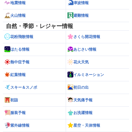
地震情報
津波情報
火山情報
避難情報
自然・季節・レジャー情報
花粉飛散情報
さくら開花情報
ほたる情報
あじさい情報
熱中症予報
花火天気
紅葉情報
イルミネーション
スキー＆スノボ
初日の出
初詣
天気痛予報
服装予報
お洗濯情報
紫外線情報
星空・天体情報