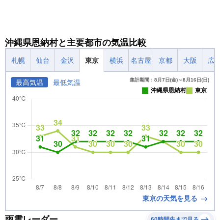
沖縄県恩納村と主要都市の気温比較
札幌
仙台
金沢
東京
横浜
名古屋
京都
大阪
広
集計期間：8月7日(金)～8月16日(日)
最高気温
最低気温
沖縄県恩納村
東京
東京の天気を見る
雨雲レーダー
60時間先まで見る