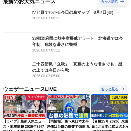
最新のお天気ニュース
もっと読む
ひと目でわかる今日の傘マップ 8月7日(金)
2026.08.07 06:21
33都道府県に熱中症警戒アラート 北海道では今
年初 危険な暑さに警戒
2026.08.07 05:12
二十四節気「立秋」 真夏のような暑さでも、暦
の上では今日から秋
2026.08.07 05:00
ウェザーニュースLiVE
もっと見る
ライブ放送中
【ライブ】最新天気ニュー
【雨情報】西〜東日本太平
【台風15号 2026】来週
ス・地震情報 2026年8月7
洋側は台風の影響で強雨 九
頃に北日本に接近のおそ