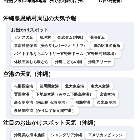
日(金) ／令和8年熊本地震情
州では大雨のおそれ
（7日5時更新）
報 〈ウェザーニュース
LiVEサンシャイン・松本真
沖縄県恩納村周辺の天気予報
央・江川清音／有賀哲夫〉
お出かけスポット
ビオスの丘
琉球村
金武ダム(沖縄)
漢那ダム
東南植物楽園（美らやしパークオキナワ）
道の駅喜名番所
バイトするならエントリー宜野座ドーム（宜野座村野球場）
体験王国むら咲むら
沖縄こどもの国
沖縄アリーナ
空港の天気（沖縄）
与那国空港
波照間空港
北大東空港
南大東空港
粟国空港
下地島空港（みやこ下路島空港）
宮古空港
新石垣空港（南ぬ島 石垣空港）
那覇空港
久米島空港
多良間空港（かりゆす多良間空港）
注目のお出かけスポット天気（沖縄）
沖縄美ら海水族館
ジャングリア沖縄
アメリカンビレッジ