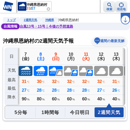
沖縄県恩納村
31
/
27
検索
現在地
雨雲レーダー
台風情報
地震情報
警報・注意報
2週間天気
ラ
沖縄県恩納村
トップ
2週間天気
沖縄県
台風情報
台風13号・15号｜今後の予想進路
沖縄県恩納村の2週間天気予報
週間の最新見解
6
7
8
9
10
11
12
13
日
(木)
(金)
(土)
(日)
(月)
(火)
(水)
(木)
(
天気
最高
32
31
30
32
32
32
32
31
3
℃
℃
℃
℃
℃
℃
℃
℃
最低
27
27
28
28
28
28
27
26
2
℃
℃
℃
℃
℃
℃
℃
℃
降水
30
90
80
60
60
60
40
40
4
ミリ
%
%
%
%
%
%
%
5分毎
1時間毎
今日明日
2週間天気