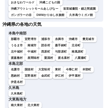
おきなわワールド
沖縄こどもの国
沖縄アウトレットモールあしびなー
首里城書院・鎖之間庭園
ガンガラーの谷
DMMかりゆし水族館
久米島ウミガメ館
沖縄県の各地の天気
本島中南部
那覇市
宜野湾市
浦添市
糸満市
沖縄市
豊見城市
うるま市
南城市
読谷村
嘉手納町
北谷町
北中城村
中城村
西原町
与那原町
南風原町
渡嘉敷村
座間味村
粟国村
渡名喜村
八重瀬町
本島北部
名護市
国頭村
大宜味村
東村
今帰仁村
本部町
恩納村
宜野座村
金武町
伊江村
伊平屋村
伊是名村
久米島
久米島町
大東島地方
南大東村
北大東村