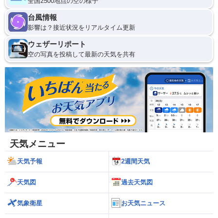
全国2500地点の空の様子
台風情報
影響は？接近状況をリアルタイム更新
ウェザーリポート
空の写真を投稿して最新の天気を共有
天気メニュー
天気予報
2週間天気
天気図
過去天気図
気象衛星
お天気ニュース