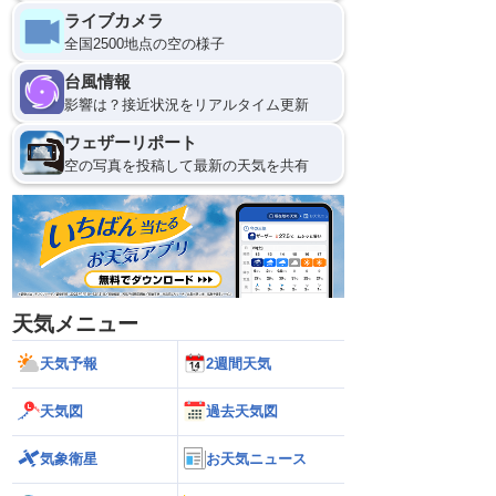
ライブカメラ
全国2500地点の空の様子
台風情報
影響は？接近状況をリアルタイム更新
ウェザーリポート
空の写真を投稿して最新の天気を共有
天気メニュー
天気予報
2週間天気
天気図
過去天気図
気象衛星
お天気ニュース