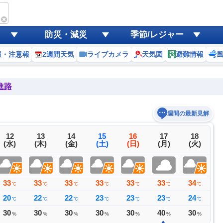
防災・減災
季節/レジャー
報・注意報
2週間天気
ライブカメラ
天気図
避難情報
進路
週間の最新見解
12
13
14
15
16
17
18
(水)
(木)
(金)
(土)
(日)
(月)
(火)
33
33
33
33
33
33
34
3
℃
℃
℃
℃
℃
℃
℃
20
22
22
23
23
23
24
2
℃
℃
℃
℃
℃
℃
℃
30
30
30
30
30
40
30
2
%
%
%
%
%
%
%