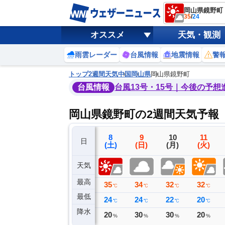
岡山県鏡野町
35
/
24
オススメ
天気・観測
雨雲レーダー
台風情報
地震情報
警
トップ
2週間天気
中国
岡山県
岡山県鏡野町
台風情報
台風13号・15号｜今後の予想
岡山県鏡野町の2週間天気予報
5
6
7
8
9
10
11
日
(水)
(木)
(金)
(土)
(日)
(月)
(火)
天気
最高
36
36
35
35
34
32
32
℃
℃
℃
℃
℃
℃
℃
最低
24
24
25
24
24
22
20
℃
℃
℃
℃
℃
℃
℃
降水
1
0
0
20
30
30
20
ミリ
ミリ
ミリ
%
%
%
%