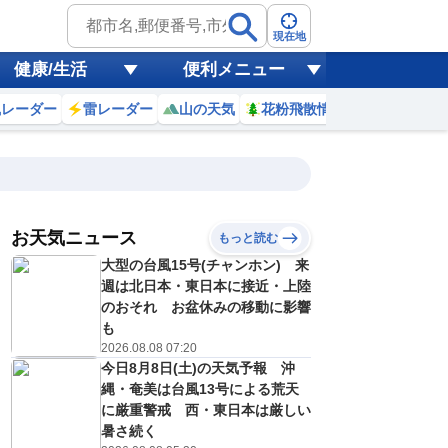
現在地
健康/生活
便利メニュー
風レーダー
雷レーダー
山の天気
花粉飛散情報
世界天気
お天気ニュース
もっと読む
19
20
21
22
大型の台風15号(チャンホン) 来
(水)
(木)
(金)
(土)
予報の
週は北日本・東日本に接近・上陸
C
D
E
E
信頼度
高
のおそれ お盆休みの移動に影響
A
も
B
2026.08.08 07:20
C
6
34
33
32
D
今日8月8日(土)の天気予報 沖
℃
℃
℃
℃
E
縄・奄美は台風13号による荒天
3
24
24
24
低
℃
℃
℃
℃
に厳重警戒 西・東日本は厳しい
？
0
30
40
30
暑さ続く
%
%
%
%