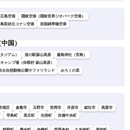
広島空港
隠岐空港（隠岐世界ジオパーク空港）
鳥取砂丘コナン空港
岩国錦帯橋空港
（中国）
ダスタジアム）
道の駅蒜山高原
厳島神社（宮島）
キャンプ場（休暇村 蒜山高原）
吉台自然動物公園サファリランド
みろくの里
市南区
倉敷市
玉野市
笠岡市
井原市
総社市
高梁市
町
早島町
里庄町
矢掛町
吉備中央町
鏡野町
勝央町
奈義町
西粟倉村
久米南町
美咲町