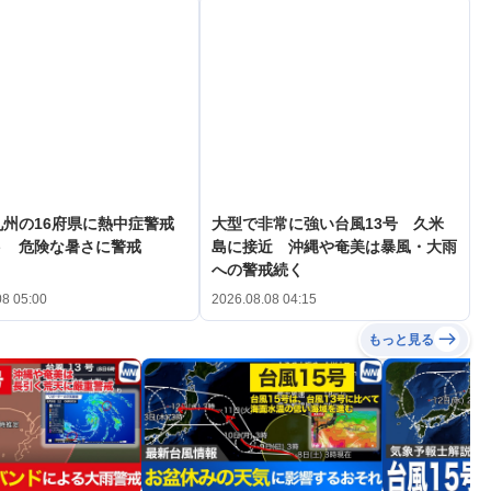
州の16府県に熱中症警戒
大型で非常に強い台風13号 久米
ト 危険な暑さに警戒
島に接近 沖縄や奄美は暴風・大雨
への警戒続く
08 05:00
2026.08.08 04:15
もっと見る