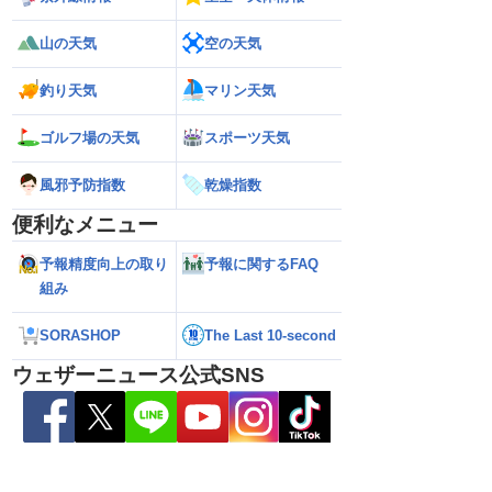
26】今後の進路は？北日
【台風13号 2026】雨風の影響はいつま
【お盆休みの天気2
る可能性も（7日22時
で続く？／ウェザーニュース気象予報士
注意 後半は急な雷
山の天気
空の天気
解説（7日22時情報）
釣り天気
マリン天気
ゴルフ場の天気
スポーツ天気
風邪予防指数
乾燥指数
便利なメニュー
予報精度向上の取り
予報に関するFAQ
組み
SORASHOP
The Last 10-second
ウェザーニュース公式SNS