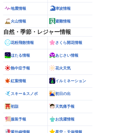
地震情報
津波情報
火山情報
避難情報
自然・季節・レジャー情報
花粉飛散情報
さくら開花情報
ほたる情報
あじさい情報
熱中症予報
花火天気
紅葉情報
イルミネーション
スキー＆スノボ
初日の出
初詣
天気痛予報
服装予報
お洗濯情報
紫外線情報
星空・天体情報