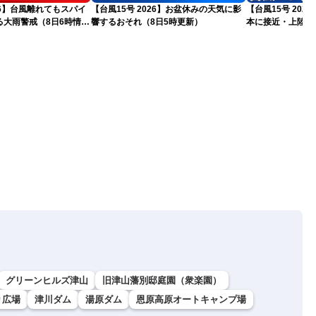
026】台風離れてもスパイ
【台風15号 2026】お盆休みの天気に影
【台風15号 20
る大雨警戒（8日6時情
響するおそれ（8日5時更新）
本に接近・上陸す
情報）
グリーンヒルズ津山
旧津山藩別邸庭園（衆楽園）
り広場
津川ダム
湯原ダム
恩原高原オートキャンプ場