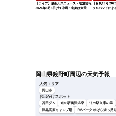
【ライブ】最新天気ニュース・地震情報
【台風13号 2
2026年8月8日(土) 沖縄・奄美は大荒れ
ラルバンドによ
の天気が続く／令和8年熊本地震情報
報）
〈ウェザーニュースLiVEサンシャイン・
魚住茉由／山口剛央〉
岡山県鏡野町周辺の天気予報
人気エリア
岡山市
お出かけスポット
苫田ダム
道の駅奥津温泉
道の駅久米の里
津黒高原キャンプ場
RVパーク ゆばら湯っ足