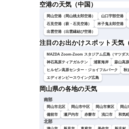
空港の天気（中国）
岡山空港（岡山桃太郎空港）
山口宇部空港
石見空港（萩・石見空港）
米子鬼太郎空港
出雲空港（出雲縁結び空港）
注目のお出かけスポット天気
MAZDA Zoom-Zoom スタジアム広島（マツ
神石高原ティアガルテン
浦富海岸
蒜山高原
ヒルゼン高原センター・ジョイフルパーク
秋
エディオンピースウイング広島
岡山県の各地の天気
南部
岡山市北区
岡山市中区
岡山市東区
岡山
備前市
瀬戸内市
赤磐市
浅口市
和気
北部
津山市
新見市
真庭市
美作市
新庄村