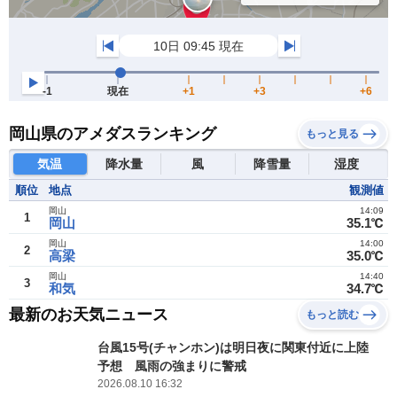
岡山県のアメダスランキング
もっと見る
気温
降水量
風
降雪量
湿度
順位
地点
観測値
岡山
14:09
1
岡山
35.1℃
岡山
14:00
2
高梁
35.0℃
岡山
14:40
3
和気
34.7℃
最新のお天気ニュース
もっと読む
台風15号(チャンホン)は明日夜に関東付近に上陸
予想 風雨の強まりに警戒
2026.08.10 16:32