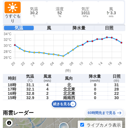
気温
湿度
気圧
風
30.2
52
1011
3.3
うすぐも
℃
%
hPa
m/s
り
気温
風
降水量
日照
気温
風速
降水量
日照
時刻
風向
(℃)
(m/s)
(mm/h)
(分)
18時
31.1
4
北
0
31
17時
32.1
4
北北東
0
28
16時
32.8
2
北北東
0
22
15時
32.9
3
南南西
0
30
続きを見る
雨雲レーダー
60時間先まで見る