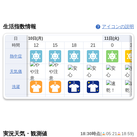
生活指数情報
アイコンの説明
日
10日(月)
11日(火)
12
15
18
21
0
3
時間
熱中症
天気痛
洗濯
実況天気・観測値
18:30時点
(
05:21
18:59
)