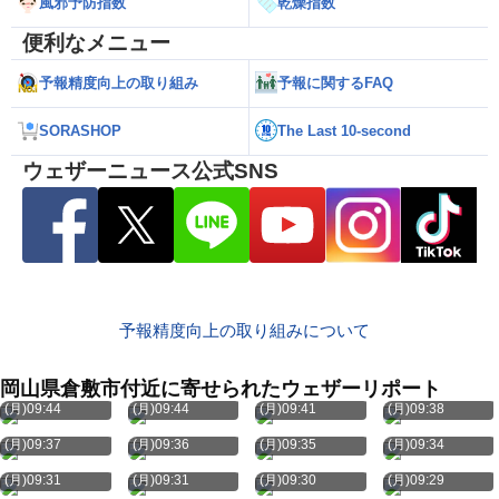
風邪予防指数
乾燥指数
便利なメニュー
予報精度向上の取り組み
予報に関するFAQ
SORASHOP
The Last 10-second
ウェザーニュース公式SNS
予報精度向上の取り組みについて
岡山県倉敷市付近に寄せられたウェザーリポート
8月10日
8月10日
8月10日
8月10日
(月)09:44
(月)09:44
(月)09:41
(月)09:38
8月10日
8月10日
8月10日
8月10日
(月)09:37
(月)09:36
(月)09:35
(月)09:34
8月10日
8月10日
8月10日
8月10日
(月)09:31
(月)09:31
(月)09:30
(月)09:29
8月10日
8月10日
8月10日
8月10日