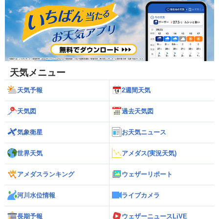
天気メニュー
天気予報
2週間天気
天気図
過去天気図
気象衛星
お天気ニュース
世界天気
アメダス(実況天気)
アメダスランキング
ウェザーリポート
河川水位情報
ライブカメラ
長期予報
ウェザーニュースLiVE