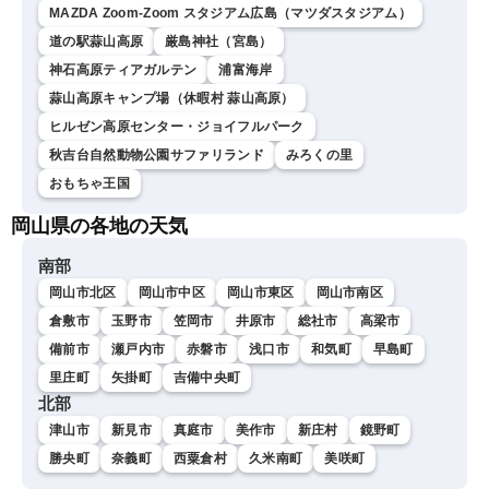
MAZDA Zoom-Zoom スタジアム広島（マツダスタジアム）
道の駅蒜山高原
厳島神社（宮島）
神石高原ティアガルテン
浦富海岸
蒜山高原キャンプ場（休暇村 蒜山高原）
ヒルゼン高原センター・ジョイフルパーク
秋吉台自然動物公園サファリランド
みろくの里
おもちゃ王国
岡山県の各地の天気
南部
岡山市北区
岡山市中区
岡山市東区
岡山市南区
倉敷市
玉野市
笠岡市
井原市
総社市
高梁市
備前市
瀬戸内市
赤磐市
浅口市
和気町
早島町
里庄町
矢掛町
吉備中央町
北部
津山市
新見市
真庭市
美作市
新庄村
鏡野町
勝央町
奈義町
西粟倉村
久米南町
美咲町