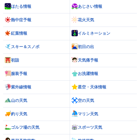
ほたる情報
あじさい情報
熱中症予報
花火天気
紅葉情報
イルミネーション
スキー＆スノボ
初日の出
初詣
天気痛予報
服装予報
お洗濯情報
紫外線情報
星空・天体情報
山の天気
空の天気
釣り天気
マリン天気
ゴルフ場の天気
スポーツ天気