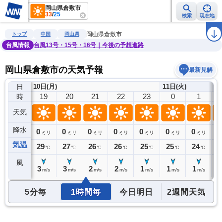
岡山県倉敷市
33
/
25
検索
現在地
雨雲レーダー
台風情報
地震情報
警報・注意報
2週間天気
ラ
岡山県倉敷市
トップ
中国
岡山県
台風情報
台風13号・15号・16号｜今後の予想進路
岡山県倉敷市の天気予報
最新見解
日
10日(月)
11日(火)
18
19
20
21
22
23
0
1
時
天気
降水
0
0
0
0
0
0
0
0
0
ミリ
ミリ
ミリ
ミリ
ミリ
ミリ
ミリ
ミリ
気温
30
29
27
26
26
25
25
24
2
℃
℃
℃
℃
℃
℃
℃
℃
風
3
3
3
2
2
1
1
1
1
m/s
m/s
m/s
m/s
m/s
m/s
m/s
m/s
5分毎
1時間毎
今日明日
2週間天気