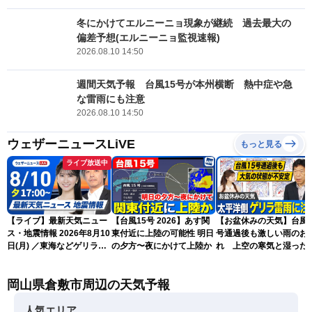
冬にかけてエルニーニョ現象が継続 過去最大の
偏差予想(エルニーニョ監視速報)
2026.08.10 14:50
週間天気予報 台風15号が本州横断 熱中症や急
な雷雨にも注意
2026.08.10 14:50
ウェザーニュースLiVE
もっと見る
ライブ放送中
【ライブ】最新天気ニュー
【台風15号 2026】あす関
【お盆休みの天気】台風1
ス・地震情報 2026年8月10
東付近に上陸の可能性 明日
号通過後も激しい雨のお
日(月) ／東海などゲリラ雷
の夕方〜夜にかけて上陸か
れ 上空の寒気と湿った
雨に注意 東北や関東は早め
気でゲリラ雷雨に注意
の台風対策を〈ウェザーニ
岡山県倉敷市周辺の天気予報
ュースLiVEイブニング・駒
木結衣／宇野沢達也〉
人気エリア