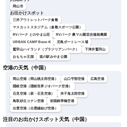
岡山市
お出かけスポット
三井アウトレットパーク倉敷
マスカットスタジアム（倉敷スポーツ公園）
RVパーク とのやま山荘
RVパーク 農マル園芸吉備路農園
URBAN CAMP Base-K
児島ボートレース場
鷲羽山ハイランド（ブラジリアンパーク）
下津井鷲羽山
おもちゃ王国
道の駅みやま公園
空港の天気（中国）
岡山空港（岡山桃太郎空港）
山口宇部空港
広島空港
隠岐空港（隠岐世界ジオパーク空港）
石見空港（萩・石見空港）
米子鬼太郎空港
鳥取砂丘コナン空港
岩国錦帯橋空港
出雲空港（出雲縁結び空港）
注目のお出かけスポット天気（中国）