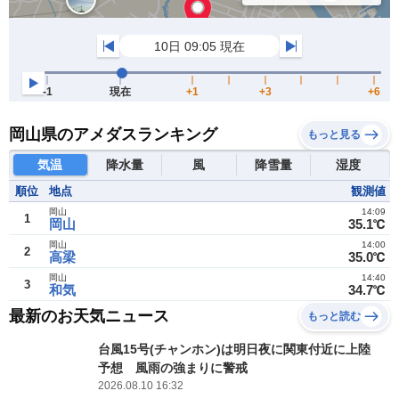
岡山県のアメダスランキング
もっと見る
気温
降水量
風
降雪量
湿度
順位
地点
観測値
岡山
14:09
1
岡山
35.1℃
岡山
14:00
2
高梁
35.0℃
岡山
14:40
3
和気
34.7℃
最新のお天気ニュース
もっと読む
台風15号(チャンホン)は明日夜に関東付近に上陸
予想 風雨の強まりに警戒
2026.08.10 16:32