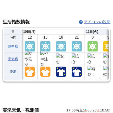
生活指数情報
アイコンの説明
日
10日(月)
11日(火)
12
15
18
21
0
3
時間
熱中症
天気痛
洗濯
実況天気・観測値
17:50時点
(
05:20
18:58
)