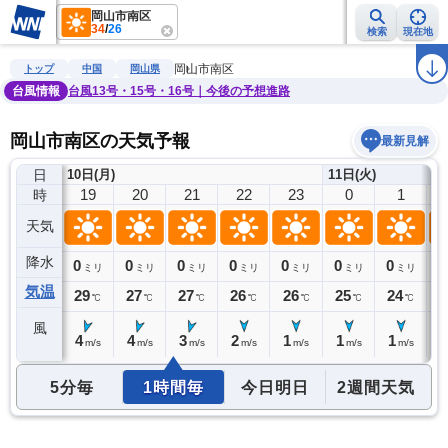
岡山市南区
34
/
26
検索
現在地
雨雲レーダー
台風情報
地震情報
警報・注意報
2週間天気
ラ
岡山市南区
トップ
中国
岡山県
台風情報
台風13号・15号・16号｜今後の予想進路
岡山市南区の天気予報
最新見解
日
10日(月)
11日(火)
18
19
20
21
22
23
0
1
時
天気
降水
0
0
0
0
0
0
0
0
0
ミリ
ミリ
ミリ
ミリ
ミリ
ミリ
ミリ
ミリ
気温
30
29
27
27
26
26
25
24
2
℃
℃
℃
℃
℃
℃
℃
℃
風
4
4
4
3
2
1
1
1
1
m/s
m/s
m/s
m/s
m/s
m/s
m/s
m/s
5分毎
1時間毎
今日明日
2週間天気