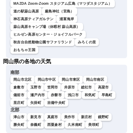
MAZDA Zoom-Zoom スタジアム広島（マツダスタジアム）
道の駅蒜山高原
厳島神社（宮島）
神石高原ティアガルテン
浦富海岸
蒜山高原キャンプ場（休暇村 蒜山高原）
ヒルゼン高原センター・ジョイフルパーク
秋吉台自然動物公園サファリランド
みろくの里
おもちゃ王国
岡山県の各地の天気
南部
岡山市北区
岡山市中区
岡山市東区
岡山市南区
倉敷市
玉野市
笠岡市
井原市
総社市
高梁市
備前市
瀬戸内市
赤磐市
浅口市
和気町
早島町
里庄町
矢掛町
吉備中央町
北部
津山市
新見市
真庭市
美作市
新庄村
鏡野町
勝央町
奈義町
西粟倉村
久米南町
美咲町