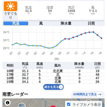
気温
湿度
気圧
風
31.5
54
1006
3.1
うすぐも
℃
%
hPa
m/s
り
気温
風
降水量
日照
気温
風速
降水量
日照
時刻
風向
(℃)
(m/s)
(mm/h)
(分)
18時
31.1
5
北北東
0
19
17時
32.7
5
北
0
48
16時
34.2
5
北東
0
47
15時
34.1
4
北東
0
26
続きを見る
雨雲レーダー
60時間先まで見る