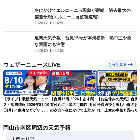
冬にかけてエルニーニョ現象が継続 過去最大の
偏差予想(エルニーニョ監視速報)
2026.08.10 14:50
週間天気予報 台風15号が本州横断 熱中症や急
な雷雨にも注意
2026.08.10 14:50
ウェザーニュースLiVE
もっと見る
ライブ放送中
【ライブ】最新天気ニュー
【台風15号 2026】あす関
【お盆休みの天気】台風1
ス・地震情報 2026年8月10
東付近に上陸の可能性 明日
号通過後も激しい雨のお
日(月) ／東海などゲリラ雷
の夕方〜夜にかけて上陸か
れ 上空の寒気と湿った
雨に注意 東北や関東は早め
気でゲリラ雷雨に注意
の台風対策を〈ウェザーニ
岡山市南区周辺の天気予報
ュースLiVEイブニング・駒
木結衣／宇野沢達也〉
人気エリア