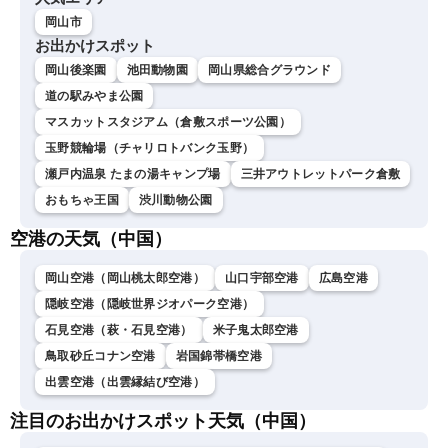
岡山市
お出かけスポット
岡山後楽園
池田動物園
岡山県総合グラウンド
道の駅みやま公園
マスカットスタジアム（倉敷スポーツ公園）
玉野競輪場（チャリロトバンク玉野）
瀬戸内温泉 たまの湯キャンプ場
三井アウトレットパーク倉敷
おもちゃ王国
渋川動物公園
空港の天気（中国）
岡山空港（岡山桃太郎空港）
山口宇部空港
広島空港
隠岐空港（隠岐世界ジオパーク空港）
石見空港（萩・石見空港）
米子鬼太郎空港
鳥取砂丘コナン空港
岩国錦帯橋空港
出雲空港（出雲縁結び空港）
注目のお出かけスポット天気（中国）