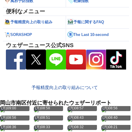
風邪予防指数
乾燥指数
便利なメニュー
予報精度向上の取り組み
予報に関するFAQ
SORASHOP
The Last 10-second
ウェザーニュース公式SNS
予報精度向上の取り組みについて
岡山市南区付近に寄せられたウェザーリポート
8月10日
8月10日
8月10日
8月10日
(月)09:00
(月)08:58
(月)08:57
(月)08:56
8月10日
8月10日
8月10日
8月10日
(月)08:56
(月)08:51
(月)08:43
(月)08:40
8月10日
8月10日
8月10日
8月10日
(月)08:36
(月)08:33
(月)08:32
(月)08:21
8月10日
8月10日
8月10日
8月10日