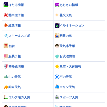
ほたる情報
あじさい情報
熱中症予報
花火天気
紅葉情報
イルミネーション
スキー＆スノボ
初日の出
初詣
天気痛予報
服装予報
お洗濯情報
紫外線情報
星空・天体情報
山の天気
空の天気
釣り天気
マリン天気
ゴルフ場の天気
スポーツ天気