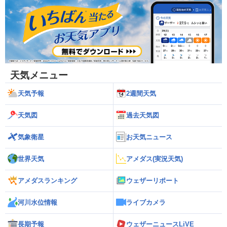
天気メニュー
天気予報
2週間天気
天気図
過去天気図
気象衛星
お天気ニュース
世界天気
アメダス(実況天気)
アメダスランキング
ウェザーリポート
河川水位情報
ライブカメラ
長期予報
ウェザーニュースLiVE