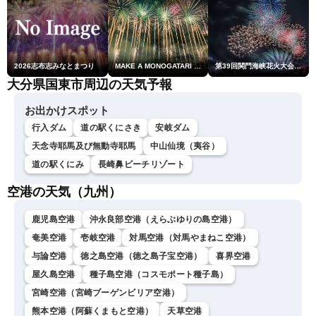
2026志布志みなとまつり
MAKE A MONOGATARI 2026
第39回関門海峡花火大会(門司側)
大分県国東市周辺の天気予報
お出かけスポット
行入ダム
道の駅くにさき
安岐ダム
天念寺耶馬及び無動寺耶馬
中山仙境（夷谷）
道の駅くにみ
長崎鼻ビーチリゾート
空港の天気（九州）
鹿児島空港
沖永良部空港（えらぶゆりの島空港）
奄美空港
壱岐空港
対馬空港（対馬やまねこ空港）
与論空港
徳之島空港（徳之島子宝空港）
喜界空港
屋久島空港
種子島空港（コスモポート種子島）
宮崎空港（宮崎ブーゲンビリア空港）
熊本空港（阿蘇くまもと空港）
天草空港