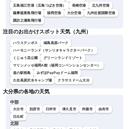
五島福江空港（五島つばき空港）
長崎空港
北九州空港
薩摩硫黄島飛行場
福岡空港
大分空港
九州佐賀国際空港
諏訪之瀬島飛行場
注目のお出かけスポット天気（九州）
ハウステンボス
城島高原パーク
ハーモニーランド（サンリオキャラクターパーク）
くじゅう花公園
グリーンランドリゾート
マリンメッセ福岡A館（福岡コンベンションセンター）
道の駅桜島
みずほPayPayドーム福岡
久住高原沢水キャンプ場
クラサスドーム大分
大分県の各地の天気
中部
大分市
別府市
臼杵市
津久見市
杵築市
由布市
日出町
北部