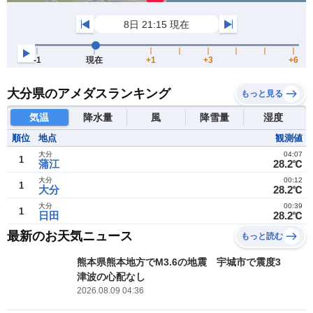
大分県のアメダスランキング
もっと見る
気温
降水量
風
降雪量
湿度
順位
地点
観測値
大分
04:07
1
蒲江
28.2℃
大分
00:12
1
大分
28.2℃
大分
00:39
1
日田
28.2℃
最新のお天気ニュース
もっと読む
熊本県熊本地方でM3.6の地震 宇城市で震度3
津波の心配なし
2026.08.09 04:36