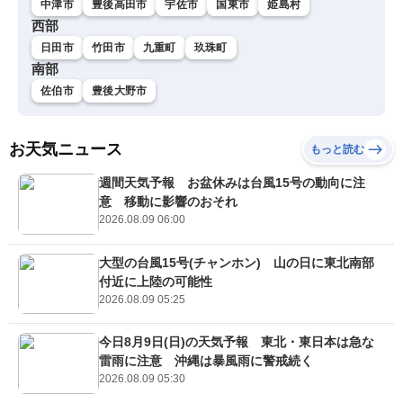
中津市
豊後高田市
宇佐市
国東市
姫島村
西部
日田市
竹田市
九重町
玖珠町
南部
佐伯市
豊後大野市
お天気ニュース
もっと読む
週間天気予報 お盆休みは台風15号の動向に注
意 移動に影響のおそれ
2026.08.09 06:00
大型の台風15号(チャンホン) 山の日に東北南部
付近に上陸の可能性
2026.08.09 05:25
今日8月9日(日)の天気予報 東北・東日本は急な
雷雨に注意 沖縄は暴風雨に警戒続く
2026.08.09 05:30