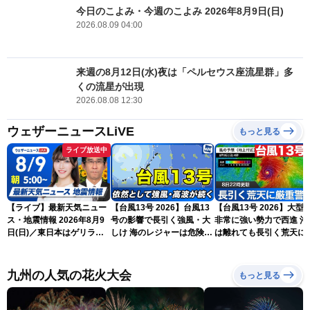
今日のこよみ・今週のこよみ 2026年8月9日(日)
2026.08.09 04:00
来週の8月12日(水)夜は「ペルセウス座流星群」多
くの流星が出現
2026.08.08 12:30
ウェザーニュースLiVE
もっと見る
ライブ放送中
【ライブ】最新天気ニュー
【台風13号 2026】台風13
【台風13号 2026】大型
ス・地震情報 2026年8月9
号の影響で長引く強風・大
非常に強い勢力で西進 沖縄
日(日)／東日本はゲリラ雷
しけ 海のレジャーは危険(9
は離れても長引く荒天に
雨に注意 沖縄は引き続き
日6時更新)
重警戒(8日22時更新)
暴風雨に警戒〈ウェザーニ
ュースLiVEモーニング・魚
九州の人気の花火大会
もっと見る
住茉由／山口剛央〉