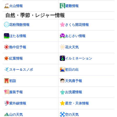
火山情報
避難情報
自然・季節・レジャー情報
花粉飛散情報
さくら開花情報
ほたる情報
あじさい情報
熱中症予報
花火天気
紅葉情報
イルミネーション
スキー＆スノボ
初日の出
初詣
天気痛予報
服装予報
お洗濯情報
紫外線情報
星空・天体情報
山の天気
空の天気