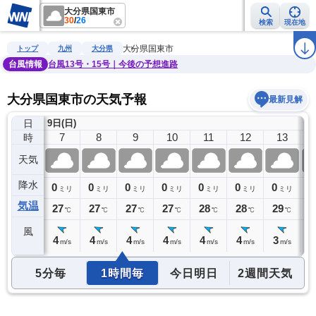
大分県国東市
30
/
26
検索
現在地
雨雲レーダー
台風情報
地震情報
警報・注意報
2週間天気
ラ
大分県国東市
トップ
九州
大分県
台風情報
台風13号・15号｜今後の予想進路
大分県国東市の天気予報
最新見解
日
9日(日)
6
7
8
9
10
11
12
13
時
天気
降水
0
0
0
0
0
0
0
0
0
ミリ
ミリ
ミリ
ミリ
ミリ
ミリ
ミリ
ミリ
気温
26
27
27
27
27
28
28
29
3
℃
℃
℃
℃
℃
℃
℃
℃
風
3
4
4
4
4
4
4
3
3
m/s
m/s
m/s
m/s
m/s
m/s
m/s
m/s
5分毎
1時間毎
今日明日
2週間天気