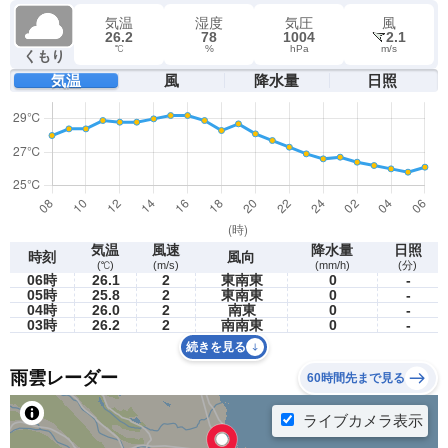
気温
湿度
気圧
風
26.2
78
1004
2.1
℃
%
hPa
m/s
くもり
気温
風
降水量
日照
気温
風速
降水量
日照
時刻
風向
(℃)
(m/s)
(mm/h)
(分)
06時
26.1
2
東南東
0
-
05時
25.8
2
東南東
0
-
04時
26.0
2
南東
0
-
03時
26.2
2
南南東
0
-
続きを見る
雨雲レーダー
60時間先まで見る