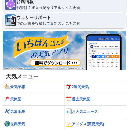
台風情報
影響は？接近状況をリアルタイム更新
ウェザーリポート
空の写真を投稿して最新の天気を共有
天気メニュー
天気予報
2週間天気
天気図
過去天気図
気象衛星
お天気ニュース
世界天気
アメダス(実況天気)