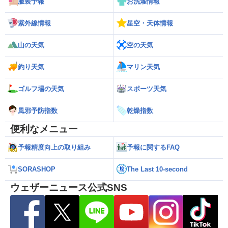
服装予報
お洗濯情報
紫外線情報
星空・天体情報
山の天気
空の天気
釣り天気
マリン天気
ゴルフ場の天気
スポーツ天気
風邪予防指数
乾燥指数
便利なメニュー
予報精度向上の取り組み
予報に関するFAQ
SORASHOP
The Last 10-second
ウェザーニュース公式SNS