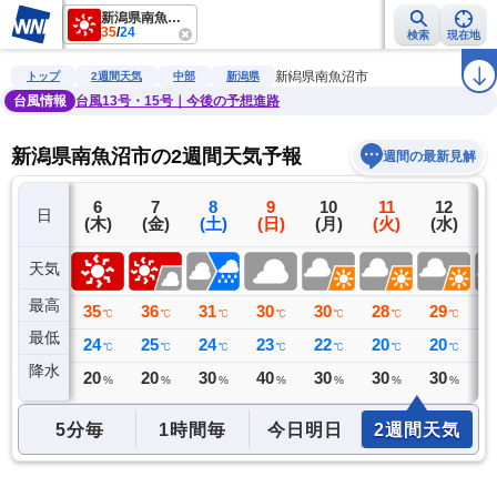
新潟県南魚沼市
35
/
24
検索
現在地
雨雲レーダー
台風情報
地震情報
警報・注意報
2週間天気
ラ
新潟県南魚沼市
トップ
2週間天気
中部
新潟県
台風情報
台風13号・15号｜今後の予想進路
新潟県南魚沼市の2週間天気予報
週間の最新見解
5
6
7
8
9
10
11
12
日
(水)
(木)
(金)
(土)
(日)
(月)
(火)
(水)
(
天気
最高
34
35
36
31
30
30
28
29
3
℃
℃
℃
℃
℃
℃
℃
℃
最低
21
24
25
24
23
22
20
20
2
℃
℃
℃
℃
℃
℃
℃
℃
降水
0
20
20
30
40
30
30
30
3
ミリ
%
%
%
%
%
%
%
5分毎
1時間毎
今日明日
2週間天気