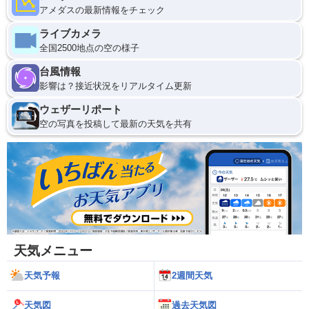
アメダスの最新情報をチェック
ライブカメラ
全国2500地点の空の様子
台風情報
影響は？接近状況をリアルタイム更新
ウェザーリポート
空の写真を投稿して最新の天気を共有
天気メニュー
天気予報
2週間天気
天気図
過去天気図