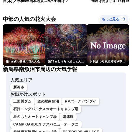
日(木) ／令和8年熊本地震情
風の影響は？
進路は定まらず（6日15
報 沖縄・奄美を台風13号
更新）
が直撃〈ウェザーニュース
LiVEムーン・駒木結衣／本
中部の人気の花火大会
もっと見る
田竜也〉
第4回ぎふ長良川花火大会
第77回とうろう流しと大花火大会
片貝まつり浅原神社秋季例大祭奉納大煙火
新潟県南魚沼市周辺の天気予報
人気エリア
新潟市
お出かけスポット
三国川ダム
道の駅南魚沼
RVパーク バンダイ
石打ユングパルナス☆オートキャンプ場
星のもとオートキャンプ場
清津峡
CAMP GARDEN ナスパニューオータニ