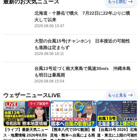
最新のお天気ニュース
もっと読む
北海道・十勝岳で噴火 7月22日に22年ぶりに噴
火して以来
2026.08.06 15:47
大型の台風15号(チャンホン) 日本接近の可能性
も進路は定まらず
2026.08.06 16:11
台風13号近づく南大東島で風速30m/s 沖縄本島
も明日は暴風雨
2026.08.06 15:54
ウェザーニュースLiVE
もっと見る
ライブ放送中
【ライブ】最新天気ニュー
【熊本八代で39℃観測】被
【台風15号 2026】北海
ス・地震情報 2026年8月6
災地・熊本へ台風による雨
道・東北に上陸の可能性