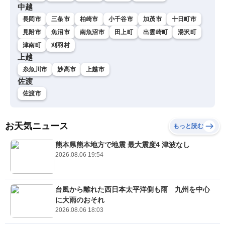
中越
長岡市
三条市
柏崎市
小千谷市
加茂市
十日町市
見附市
魚沼市
南魚沼市
田上町
出雲崎町
湯沢町
津南町
刈羽村
上越
糸魚川市
妙高市
上越市
佐渡
佐渡市
お天気ニュース
もっと読む
熊本県熊本地方で地震 最大震度4 津波なし
2026.08.06 19:54
台風から離れた西日本太平洋側も雨 九州を中心
に大雨のおそれ
2026.08.06 18:03