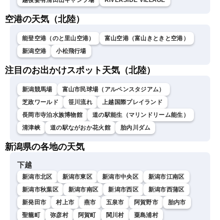
越後妻有清田山キャンプ場
RIVERSIDE VILLAGE
空港の天気（北陸）
能登空港（のと里山空港）
富山空港（富山きときと空港）
新潟空港
小松飛行場
注目のお出かけスポット天気（北陸）
新潟競馬場
富山市民球場（アルペンスタジアム）
芝政ワールド
笹川流れ
上越国際プレイランド
長岡市寺泊水族博物館
道の駅能生（マリンドリーム能生）
清津峡
道の駅ながおか花火館
胎内川ダム
新潟県の各地の天気
下越
新潟市北区
新潟市東区
新潟市中央区
新潟市江南区
新潟市秋葉区
新潟市南区
新潟市西区
新潟市西蒲区
新発田市
村上市
燕市
五泉市
阿賀野市
胎内市
聖籠町
弥彦村
阿賀町
関川村
粟島浦村