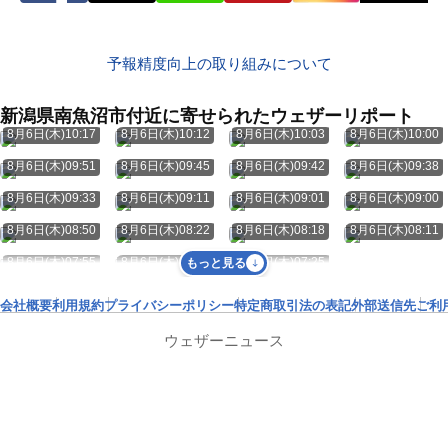
予報精度向上の取り組みについて
新潟県南魚沼市付近に寄せられたウェザーリポート
8月6日(木)10:17
8月6日(木)10:12
8月6日(木)10:03
8月6日(木)10:00
8月6日(木)09:51
8月6日(木)09:45
8月6日(木)09:42
8月6日(木)09:38
8月6日(木)09:33
8月6日(木)09:11
8月6日(木)09:01
8月6日(木)09:00
8月6日(木)08:50
8月6日(木)08:22
8月6日(木)08:18
8月6日(木)08:11
8月6日(木)07:55
8月6日(木)07:43
8月6日(木)07:25
もっと見る
会社概要
利用規約
プライバシーポリシー
特定商取引法の表記
外部送信先
ご利
ウェザーニュース