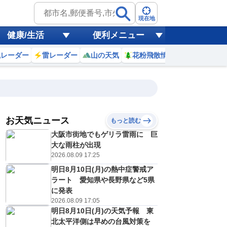
現在地
健康/生活
便利メニュー
風レーダー
雷レーダー
山の天気
花粉飛散情報
世界天気
お天気ニュース
もっと読む
大阪市街地でもゲリラ雷雨に 巨
10
11
12
13
14
15
16
17
大な雨柱が出現
2026.08.09 17:25
明日8月10日(月)の熱中症警戒ア
0
0
0
0
0
0
0
0
ラート 愛知県や長野県など5県
ミリ
ミリ
ミリ
ミリ
ミリ
ミリ
ミリ
ミリ
ミリ
に発表
28
29
29
29
29
29
28
27
℃
℃
℃
℃
℃
℃
℃
℃
℃
2026.08.09 17:05
明日8月10日(月)の天気予報 東
2
3
4
4
4
4
4
3
/s
m/s
m/s
m/s
m/s
m/s
m/s
m/s
m/s
北太平洋側は早めの台風対策を