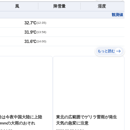
風
降雪量
湿度
観測値
32.7℃
(
12:35
)
31.9℃
(
13:58
)
31.6℃
(
14:00
)
もっと読む
3号は今夜中国大陸に上陸
東北の広範囲でゲリラ雷雨が発生
0mmの大雨のおそれ
天気の急変に注意