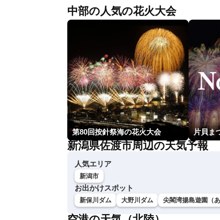
中部の人気の花火大会
第80回按針祭海の花火大会
新潟県佐渡市周辺の天気予報
人気エリア
新潟市
お出かけスポット
新保川ダム
大野川ダム
尖閣湾揚島遊園（
空港の天気（北陸）