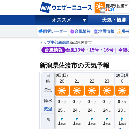
新潟県佐渡市
29
/
24
オススメ
天気・観測
雨雲レーダー
台風情報
地震情報
警
トップ
中部
新潟県
新潟県佐渡市
台風情報
台風13号・15号・16号｜今
新潟県佐渡市の天気予報
日
9日(日)
10日(月
16
17
18
19
20
21
22
23
0
時
天気
降水
0
0
0
0
0
0
0
0
ミリ
ミリ
ミリ
ミリ
ミリ
ミリ
ミリ
ミリ
ミリ
気温
28
27
26
26
25
24
24
24
23
℃
℃
℃
℃
℃
℃
℃
℃
℃
風
4
3
1
1
1
1
1
1
1
m/s
m/s
m/s
m/s
m/s
m/s
m/s
m/s
m/s