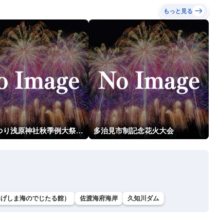
もっと見る
片貝まつり浅原神社秋季例大祭奉納大煙火
多治見市制記念花火大会
あげしま海のでじたる館）
佐渡海府海岸
久知川ダム