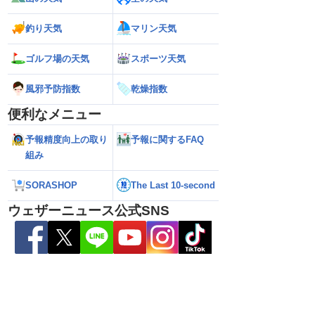
釣り天気
マリン天気
ゴルフ場の天気
スポーツ天気
風邪予防指数
乾燥指数
便利なメニュー
熊本地震の余震活動は
【熱帯低気圧情報 2026】台風16号発生
【ゲリラ雷雨情報
予報精度向上の取り
予報に関するFAQ
依然として震度5弱警
か／新たな台風発生予想 今後の進路と日
い範囲で急な雷雨
組み
本への影響は？(9日 12時更新)
SORASHOP
The Last 10-second
ウェザーニュース公式SNS