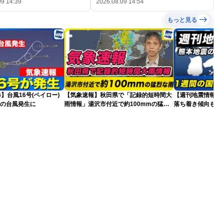
09 14:39
2026.08.09 14:54
もっと見る
26】台風16号(ペイロー)
【気象速報】秋田県で「記録的短時間大
【週刊地震情報】
目の台風発生に
雨情報」湯沢市付近で約100mmの猛烈
落ち着き傾向も…
な雨
戒