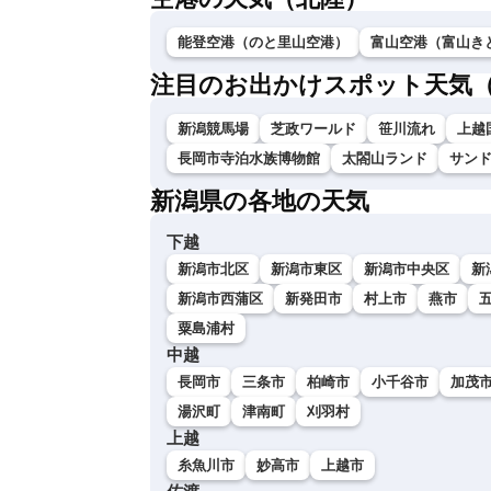
能登空港（のと里山空港）
富山空港（富山き
注目のお出かけスポット天気
新潟競馬場
芝政ワールド
笹川流れ
上越
長岡市寺泊水族博物館
太閤山ランド
サン
新潟県の各地の天気
下越
新潟市北区
新潟市東区
新潟市中央区
新
新潟市西蒲区
新発田市
村上市
燕市
粟島浦村
中越
長岡市
三条市
柏崎市
小千谷市
加茂
湯沢町
津南町
刈羽村
上越
糸魚川市
妙高市
上越市