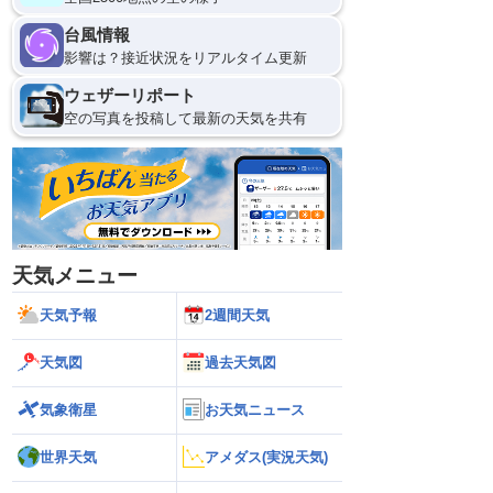
台風情報
影響は？接近状況をリアルタイム更新
ウェザーリポート
空の写真を投稿して最新の天気を共有
天気メニュー
天気予報
2週間天気
天気図
過去天気図
気象衛星
お天気ニュース
世界天気
アメダス(実況天気)