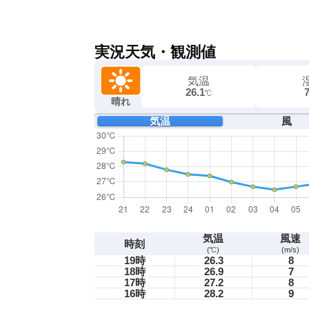
実況天気・観測値
気温
26.1
℃
晴れ
気温
風
気温
風速
時刻
(℃)
(m/s)
19時
26.3
8
18時
26.9
7
17時
27.2
8
16時
28.2
9