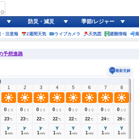
防災・減災
季節/レジャー
報・注意報
2週間天気
ライブカメラ
天気図
避難情報
後の予想進路
最新見解
)
1
2
3
4
5
6
7
8
9
0
0
0
0
0
0
0
0
0
ミリ
ミリ
ミリ
ミリ
ミリ
ミリ
ミリ
ミリ
23
23
22
22
22
22
24
26
27
℃
℃
℃
℃
℃
℃
℃
℃
1
1
1
1
1
1
1
1
2
m/s
m/s
m/s
m/s
m/s
m/s
m/s
m/s
m