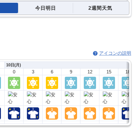
今日明日
2週間天気
アイコンの説明
10日(月)
0
3
6
9
12
15
18