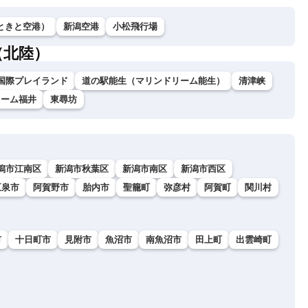
ときと空港）
新潟空港
小松飛行場
（北陸）
国際プレイランド
道の駅能生（マリンドリーム能生）
清津峡
ドーム福井
東尋坊
潟市江南区
新潟市秋葉区
新潟市南区
新潟市西区
五泉市
阿賀野市
胎内市
聖籠町
弥彦村
阿賀町
関川村
市
十日町市
見附市
魚沼市
南魚沼市
田上町
出雲崎町