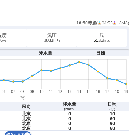
18:50時点
(
04:55
18:48
)
湿度
気圧
風
76
1003
3.2
%
hPa
m/s
降水量
日照
降水量
日照
風向
(mm/h)
(分)
北東
0
10
北東
0
60
北東
0
60
北東
0
60