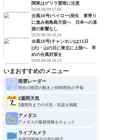
関東はゲリラ雷雨に注意
2026.08.09 17:00
台風16号(ペイロー)発生 東寄り
に進み南鳥島方面へ 日本への直
接の影響なし
2026.08.09 16:24
台風15号(チャンホン)は11日
(火)・山の日に東北に上陸へ 早
めの台風対策を
2026.08.09 16:23
11日(火)
いまおすすめのメニュー
21
0
雨雲レーダー
現在の雨雲の動きと60時間先の予報
2週間天気
2週間先までの天気・気温を掲載
アメダス
アメダスの最新情報をチェック
ライブカメラ
全国2500地点の空の様子