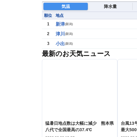
気温
降水量
順位
地点
新津
1
(
新潟
)
津川
2
(
新潟
)
小出
3
(
新潟
)
最新のお天気ニュース
猛暑日地点数は大幅に減少 熊本県
台風1
八代で全国最高の37.4℃
最大50