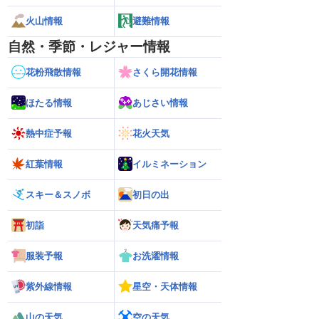
火山情報
避難情報
自然・季節・レジャー情報
花粉飛散情報
さくら開花情報
ほたる情報
あじさい情報
熱中症予報
花火天気
紅葉情報
イルミネーション
スキー＆スノボ
初日の出
初詣
天気痛予報
服装予報
お洗濯情報
紫外線情報
星空・天体情報
山の天気
空の天気