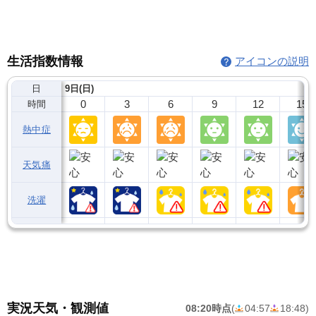
生活指数情報
アイコンの説明
日
9日(日)
0
3
6
9
12
15
時間
熱中症
天気痛
洗濯
実況天気・観測値
08:20時点
(
04:57
18:48
)