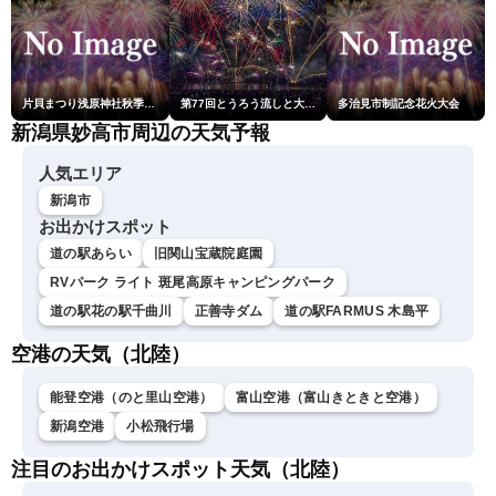
片貝まつり浅原神社秋季例大祭奉納大煙火
第77回とうろう流しと大花火大会
多治見市制記念花火大会
新潟県妙高市周辺の天気予報
人気エリア
新潟市
お出かけスポット
道の駅あらい
旧関山宝蔵院庭園
RVパーク ライト 斑尾高原キャンピングパーク
道の駅花の駅千曲川
正善寺ダム
道の駅FARMUS 木島平
空港の天気（北陸）
能登空港（のと里山空港）
富山空港（富山きときと空港）
新潟空港
小松飛行場
注目のお出かけスポット天気（北陸）