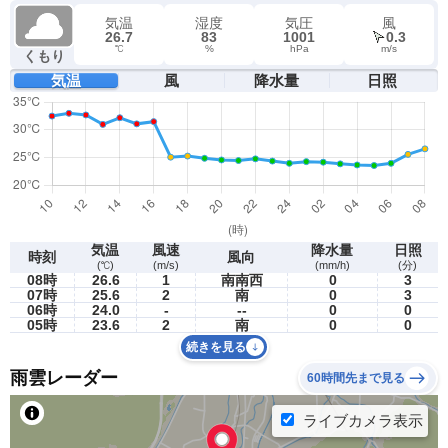
気温
湿度
気圧
風
26.7
83
1001
0.3
℃
%
hPa
m/s
くもり
気温
風
降水量
日照
気温
風速
降水量
日照
時刻
風向
(℃)
(m/s)
(mm/h)
(分)
08時
26.6
1
南南西
0
3
07時
25.6
2
南
0
3
06時
24.0
-
--
0
0
05時
23.6
2
南
0
0
続きを見る
雨雲レーダー
60時間先まで見る