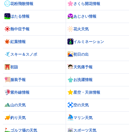
花粉飛散情報
さくら開花情報
ほたる情報
あじさい情報
熱中症予報
花火天気
紅葉情報
イルミネーション
スキー＆スノボ
初日の出
初詣
天気痛予報
服装予報
お洗濯情報
紫外線情報
星空・天体情報
山の天気
空の天気
釣り天気
マリン天気
ゴルフ場の天気
スポーツ天気