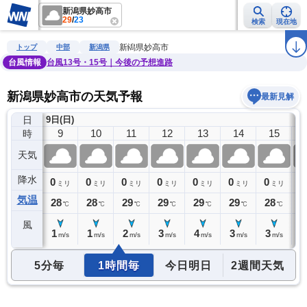
新潟県妙高市
29
/
23
検索
現在地
雨雲レーダー
台風情報
地震情報
警報・注意報
2週間天気
ラ
新潟県妙高市
トップ
中部
新潟県
台風情報
台風13号・15号｜今後の予想進路
新潟県妙高市の天気予報
最新見解
日
9日(日)
8
9
10
11
12
13
14
15
時
天気
降水
0
0
0
0
0
0
0
0
0
ミリ
ミリ
ミリ
ミリ
ミリ
ミリ
ミリ
ミリ
気温
27
28
28
29
29
29
29
28
2
℃
℃
℃
℃
℃
℃
℃
℃
風
0
1
1
2
3
4
3
3
3
m/s
m/s
m/s
m/s
m/s
m/s
m/s
m/s
5分毎
1時間毎
今日明日
2週間天気