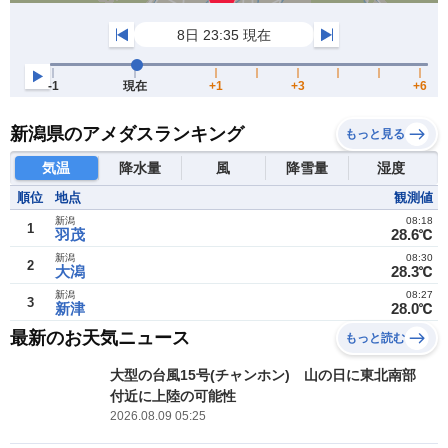
新潟県のアメダスランキング
もっと見る
気温
降水量
風
降雪量
湿度
順位
地点
観測値
新潟
08:18
1
羽茂
28.6℃
新潟
08:30
2
大潟
28.3℃
新潟
08:27
3
新津
28.0℃
最新のお天気ニュース
もっと読む
大型の台風15号(チャンホン) 山の日に東北南部
付近に上陸の可能性
2026.08.09 05:25