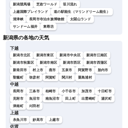
新潟競馬場
芝政ワールド
笹川流れ
上越国際プレイランド
道の駅能生（マリンドリーム能生）
清津峡
長岡市寺泊水族博物館
太閤山ランド
サンドーム福井
東尋坊
新潟県の各地の天気
下越
新潟市北区
新潟市東区
新潟市中央区
新潟市江南区
新潟市秋葉区
新潟市南区
新潟市西区
新潟市西蒲区
新発田市
村上市
燕市
五泉市
阿賀野市
胎内市
聖籠町
弥彦村
阿賀町
関川村
粟島浦村
中越
長岡市
三条市
柏崎市
小千谷市
加茂市
十日町市
見附市
魚沼市
南魚沼市
田上町
出雲崎町
湯沢町
津南町
刈羽村
上越
糸魚川市
妙高市
上越市
佐渡