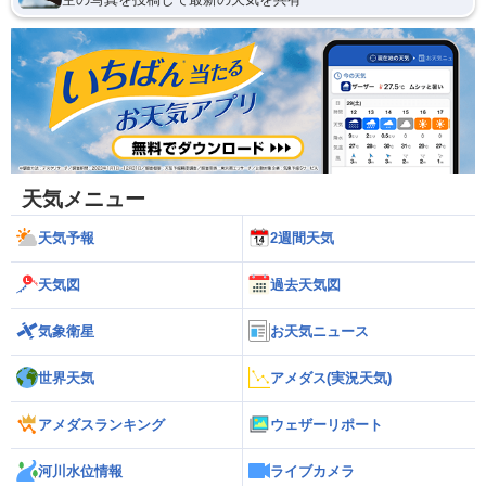
天気メニュー
天気予報
2週間天気
天気図
過去天気図
気象衛星
お天気ニュース
世界天気
アメダス(実況天気)
アメダスランキング
ウェザーリポート
河川水位情報
ライブカメラ