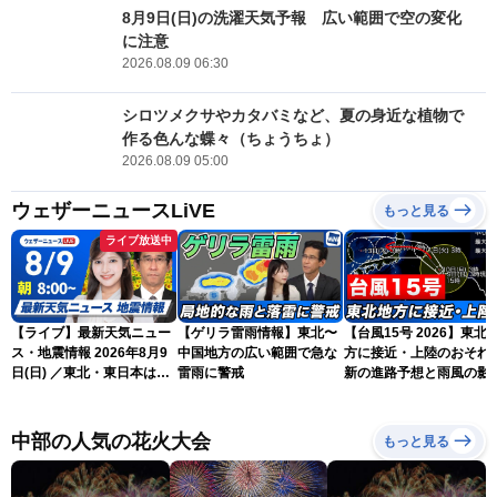
8月9日(日)の洗濯天気予報 広い範囲で空の変化
に注意
2026.08.09 06:30
シロツメクサやカタバミなど、夏の身近な植物で
作る色んな蝶々（ちょうちょ）
2026.08.09 05:00
ウェザーニュースLiVE
もっと見る
ライブ放送中
【ライブ】最新天気ニュー
【ゲリラ雷雨情報】東北〜
【台風15号 2026】東北
ス・地震情報 2026年8月9
中国地方の広い範囲で急な
方に接近・上陸のおそれ 
日(日) ／東北・東日本は急
雷雨に警戒
新の進路予想と雨風の影
な雷雨に注意 沖縄は暴風
（9日6時更新）
雨に警戒続く〈ウェザーニ
ュースLiVEサンシャイン・
中部の人気の花火大会
もっと見る
岡本結子リサ／山口剛央〉