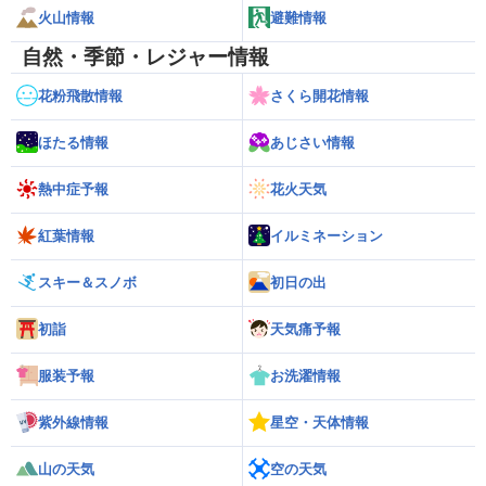
火山情報
避難情報
自然・季節・レジャー情報
花粉飛散情報
さくら開花情報
ほたる情報
あじさい情報
熱中症予報
花火天気
紅葉情報
イルミネーション
スキー＆スノボ
初日の出
初詣
天気痛予報
服装予報
お洗濯情報
紫外線情報
星空・天体情報
山の天気
空の天気