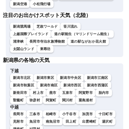
新潟空港
小松飛行場
注目のお出かけスポット天気（北陸）
新潟競馬場
芝政ワールド
笹川流れ
上越国際プレイランド
道の駅能生（マリンドリーム能生）
清津峡
長岡市寺泊水族博物館
道の駅ながおか花火館
太閤山ランド
東尋坊
新潟県の各地の天気
下越
新潟市北区
新潟市東区
新潟市中央区
新潟市江南区
新潟市秋葉区
新潟市南区
新潟市西区
新潟市西蒲区
新発田市
村上市
燕市
五泉市
阿賀野市
胎内市
聖籠町
弥彦村
阿賀町
関川村
粟島浦村
中越
長岡市
三条市
柏崎市
小千谷市
加茂市
十日町市
見附市
魚沼市
南魚沼市
田上町
出雲崎町
湯沢町
津南町
刈羽村