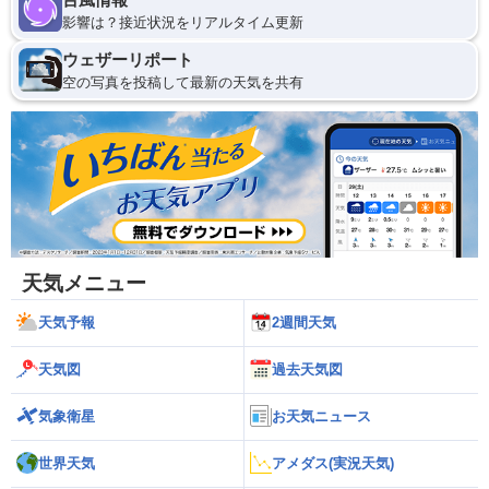
影響は？接近状況をリアルタイム更新
ウェザーリポート
空の写真を投稿して最新の天気を共有
天気メニュー
天気予報
2週間天気
天気図
過去天気図
気象衛星
お天気ニュース
世界天気
アメダス(実況天気)