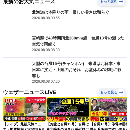
最新のお天気ニュース
もっと読む
北海道は本降りの雨 厳しい暑さは和らぐ
2026.08.08 09:55
宮崎県で48時間雨量200mm超 台風13号の湿った
空気で雨続く
2026.08.08 08:30
大型の台風15号(チャンホン) 来週は北日本・東
日本に接近・上陸のおそれ お盆休みの移動に影
響も
2026.08.08 07:20
ウェザーニュースLiVE
もっと見る
ライブ放送中
【ライブ】最新天気ニュー
【お盆と台風15号】台風は
【台風13号】停電や屋根
ス・地震情報 2026年8月8
東北接近のおそれ 接近後は
壊も 広範囲で強い雨風が