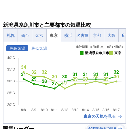
新潟県糸魚川市と主要都市の気温比較
札幌
仙台
金沢
東京
横浜
名古屋
京都
大阪
広
集計期間：8月8日(土)～8月17日(月)
最高気温
最低気温
新潟県糸魚川市
東京
東京の天気を見る
雨雲レーダー
60時間先まで見る