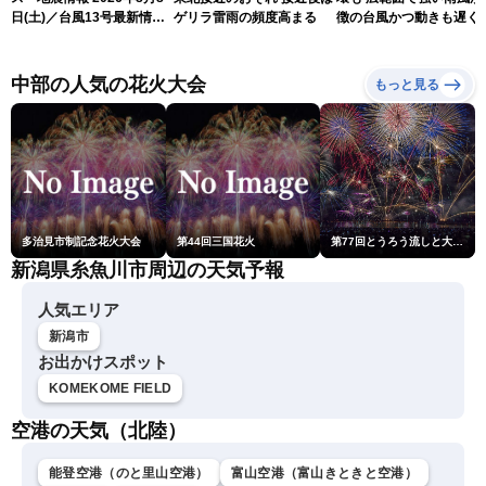
日(土)／台風13号最新情
ゲリラ雷雨の頻度高まる
徴の台風かつ動きも遅く
報 令和8年熊本地震情報
響が長引くおそれ
〈ウェザーニュースLiVEア
フタヌーン・山岸愛梨／芳
中部の人気の花火大会
もっと見る
野達郎〉
多治見市制記念花火大会
第44回三国花火
第77回とうろう流しと大花火大会
新潟県糸魚川市周辺の天気予報
人気エリア
新潟市
お出かけスポット
KOMEKOME FIELD
空港の天気（北陸）
能登空港（のと里山空港）
富山空港（富山きときと空港）