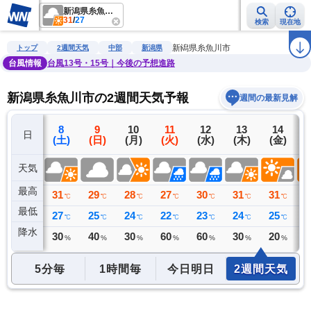
新潟県糸魚川市
31
/
27
検索
現在地
雨雲レーダー
台風情報
地震情報
警報・注意報
2週間天気
ラ
新潟県糸魚川市
トップ
2週間天気
中部
新潟県
台風情報
台風13号・15号｜今後の予想進路
新潟県糸魚川市の2週間天気予報
週間の最新見解
7
8
9
10
11
12
13
14
日
(金)
(土)
(日)
(月)
(火)
(水)
(木)
(金)
(
天気
最高
32
31
29
28
27
30
31
31
3
℃
℃
℃
℃
℃
℃
℃
℃
最低
26
27
25
24
22
23
24
25
2
℃
℃
℃
℃
℃
℃
℃
℃
降水
0
30
40
30
60
60
30
20
2
ミリ
%
%
%
%
%
%
%
5分毎
1時間毎
今日明日
2週間天気