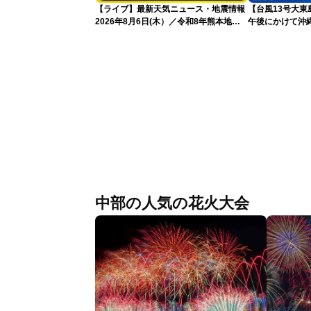
【ライブ】最新天気ニュース・地震情報
【台風13号大
2026年8月6日(木）／令和8年熊本地震
午後にかけて沖
情報／台風13号が大東島地方に最接近
込み 早めの備え
沖縄は荒天警戒 〈ウェザーニュース
LiVEコーヒータイム・魚住茉由／山口剛
央〉
中部の人気の花火大会