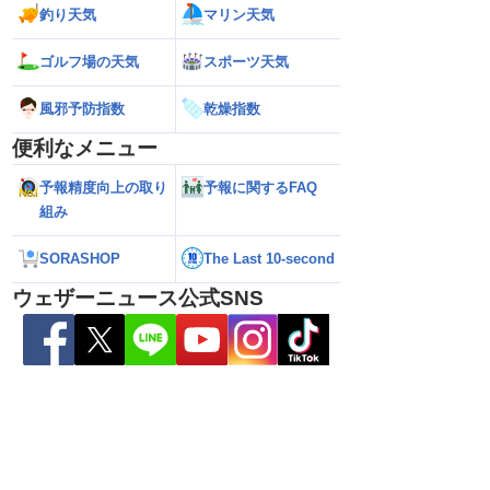
は通勤通学時も弱い雨
【台風15号】日本の東の海上に近づいて
【台風13号】沖
釣り天気
マリン天気
やすい
くる可能性 今後の進路に注意（6日3時
接近前から荒天のお
更新）
ゴルフ場の天気
スポーツ天気
風邪予防指数
乾燥指数
便利なメニュー
予報精度向上の取り
予報に関するFAQ
組み
SORASHOP
The Last 10-second
ウェザーニュース公式SNS