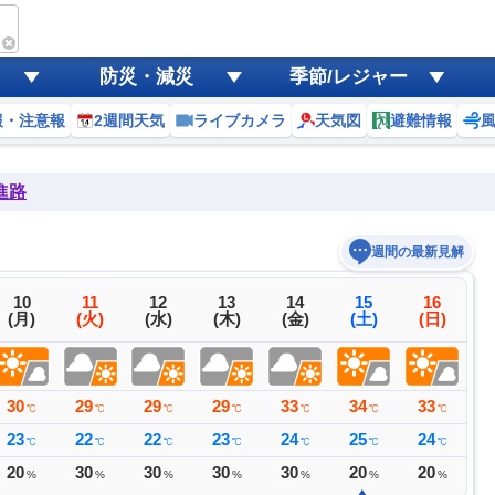
防災・減災
季節/レジャー
報・注意報
2週間天気
ライブカメラ
天気図
避難情報
進路
週間の最新見解
10
11
12
13
14
15
16
(月)
(火)
(水)
(木)
(金)
(土)
(日)
30
29
29
29
33
34
33
3
℃
℃
℃
℃
℃
℃
℃
23
22
22
23
24
25
24
2
℃
℃
℃
℃
℃
℃
℃
20
30
30
30
30
20
20
3
%
%
%
%
%
%
%