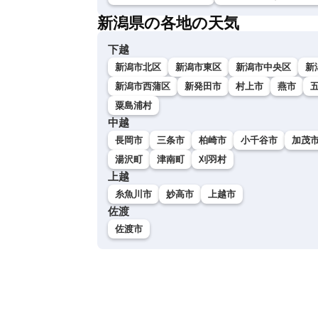
新潟県の各地の天気
下越
新潟市北区
新潟市東区
新潟市中央区
新
新潟市西蒲区
新発田市
村上市
燕市
粟島浦村
中越
長岡市
三条市
柏崎市
小千谷市
加茂
湯沢町
津南町
刈羽村
上越
糸魚川市
妙高市
上越市
佐渡
佐渡市