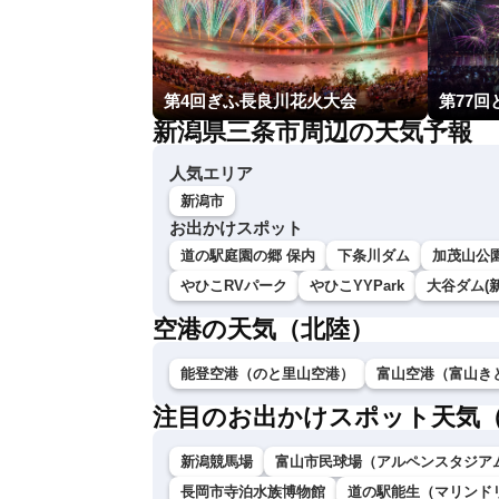
第4回ぎふ長良川花火大会
第77
新潟県三条市周辺の天気予報
人気エリア
新潟市
お出かけスポット
道の駅庭園の郷 保内
下条川ダム
加茂山公
やひこRVパーク
やひこYYPark
大谷ダム(新
空港の天気（北陸）
能登空港（のと里山空港）
富山空港（富山き
注目のお出かけスポット天気
新潟競馬場
富山市民球場（アルペンスタジア
長岡市寺泊水族博物館
道の駅能生（マリンド