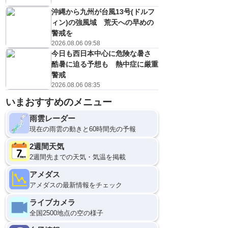
沖縄から九州が台風13号(ドルフ
ィン)の強風域 荒天への早めの
警戒を
2026.08.06 09:58
今日も西日本中心に危険な暑さ
酷暑に迫る予想も 熱中症に厳重
警戒
2026.08.06 08:35
いまおすすめのメニュー
雨雲レーダー
現在の雨雲の動きと60時間先の予報
2週間天気
2週間先までの天気・気温を掲載
アメダス
アメダスの最新情報をチェック
ライブカメラ
全国2500地点の空の様子