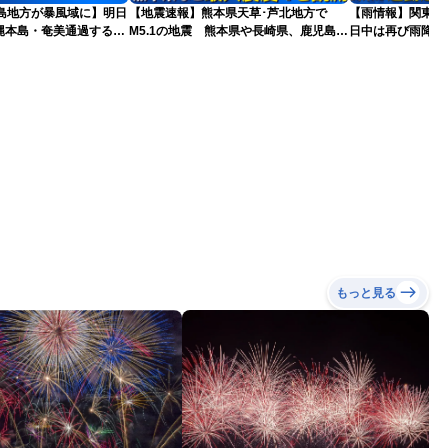
東島地方が暴風域に】明日
【地震速報】熊本県天草･芦北地方で
【雨情報】関東
縄本島・奄美通過する見
M5.1の地震 熊本県や長崎県、鹿児島県
日中は再び雨降り
を※8月6日10時更新
で震度4を観測
もっと見る