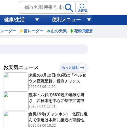
現在地
健康/生活
便利メニュー
風レーダー
雷レーダー
山の天気
花粉飛散情報
世界天気
お天気ニュース
もっと読む
17
18
19
20
来週の8月12日(水)夜は「ペルセ
(月)
(火)
(水)
(木)
予報の
ウス座流星群」観測チャンス
D
C
C
C
信頼度
高
2026.08.06 11:50
A
熊本・八代で38℃超の危険な暑
B
C
さ 西日本を中心に熱中症警戒
2
32
32
31
D
℃
℃
℃
℃
2026.08.06 11:51
E
4
24
24
23
低
℃
℃
台風15号(チャンホン) 北西に進
℃
℃
？
んで来週は本州に接近の可能性
0
10
20
20
%
%
%
%
2026.08.06 10:22