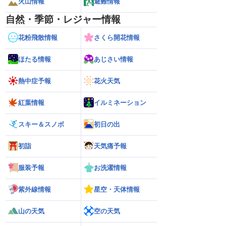
火山情報
避難情報
自然・季節・レジャー情報
花粉飛散情報
さくら開花情報
ほたる情報
あじさい情報
熱中症予報
花火天気
紅葉情報
イルミネーション
スキー＆スノボ
初日の出
初詣
天気痛予報
服装予報
お洗濯情報
紫外線情報
星空・天体情報
山の天気
空の天気