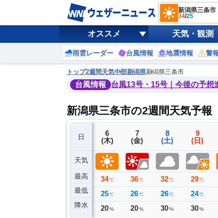
新潟県三条市
34
/
25
オススメ
天気・観測
雨雲レーダー
台風情報
地震情報
警
トップ
2週間天気
中部
新潟県
新潟県三条市
台風情報
台風13号・15号｜今後の予想
新潟県三条市の2週間天気予報
3
4
5
6
7
8
9
日
(月)
(火)
(水)
(木)
(金)
(土)
(日)
天気
最高
33
33
33
34
36
32
29
℃
℃
℃
℃
℃
℃
℃
最低
24
23
22
25
26
26
24
℃
℃
℃
℃
℃
℃
℃
降水
0
0
0
20
20
30
30
ミリ
ミリ
ミリ
%
%
%
%