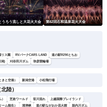
回とうろう流しと大花火大会
第62回石和温泉花火大会
園リス園
RVパークCARS LAND
道の駅R290とちお
潟)
刈谷田川ダム
弥彦競輪場
ときと空港）
新潟空港
小松飛行場
（北陸）
ム）
芝政ワールド
笹川流れ
上越国際プレイランド
リーム能生）
清津峡
道の駅ながおか花火館
胎内川ダム