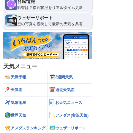
台風情報
影響は？接近状況をリアルタイム更新
ウェザーリポート
空の写真を投稿して最新の天気を共有
天気メニュー
天気予報
2週間天気
天気図
過去天気図
気象衛星
お天気ニュース
世界天気
アメダス(実況天気)
アメダスランキング
ウェザーリポート