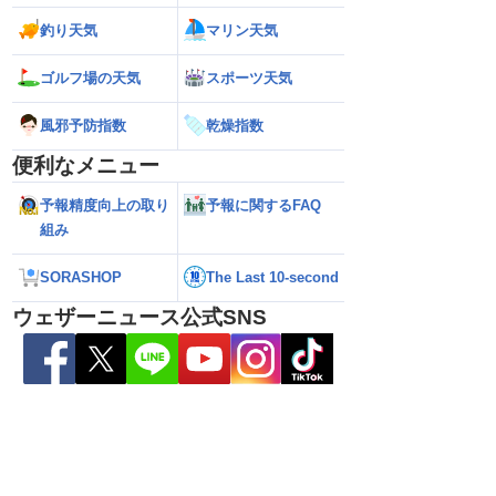
釣り天気
マリン天気
ゴルフ場の天気
スポーツ天気
風邪予防指数
乾燥指数
便利なメニュー
予報精度向上の取り
予報に関するFAQ
組み
い雷雨】新潟は線状降
【お盆と台風15号】台風は東北接近のお
【台風13号】停電
れも＜気象防災速報・
それ 接近後はゲリラ雷雨の頻度高まる
で強い雨風が特徴
＞
影響が長引くおそ
SORASHOP
The Last 10-second
ウェザーニュース公式SNS