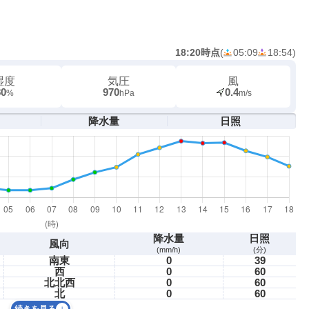
18:20時点
(
05:09
18:54
)
湿度
気圧
風
80
970
0.4
%
hPa
m/s
降水量
日照
降水量
日照
風向
(mm/h)
(分)
南東
0
39
西
0
60
北北西
0
60
北
0
60