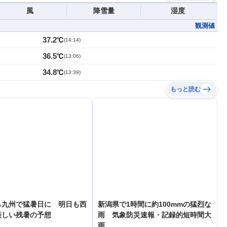
風
降雪量
湿度
観測値
37.2℃
(
14:14
)
36.5℃
(
13:06
)
34.8℃
(
13:39
)
もっと読む
ら九州で猛暑日に 明日も西
新潟県で1時間に約100mmの猛烈な
厳しい残暑の予想
雨 気象防災速報・記録的短時間大
雨