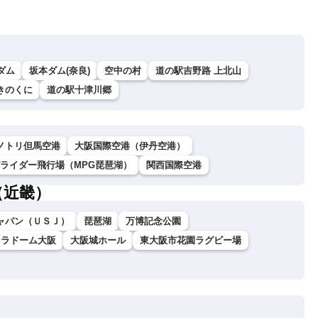
ダム
坂本ダム(奈良)
空中の村
道の駅吉野路 上北山
きのくに
道の駅十津川郷
ノトリ但馬空港
大阪国際空港（伊丹空港）
グライダー飛行場（MPG琵琶湖）
関西国際空港
（近畿）
ャパン（ＵＳＪ）
琵琶湖
万博記念公園
セラドーム大阪
大阪城ホール
東大阪市花園ラグビー場