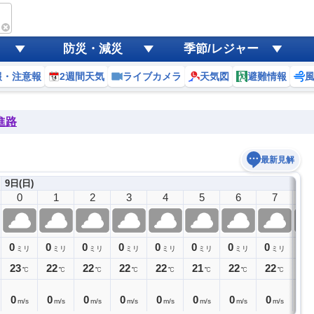
防災・減災
季節/レジャー
報・注意報
2週間天気
ライブカメラ
天気図
避難情報
進路
最新見解
9日(日)
0
1
2
3
4
5
6
7
8
0
0
0
0
0
0
0
0
0
ミリ
ミリ
ミリ
ミリ
ミリ
ミリ
ミリ
ミリ
23
22
22
22
22
21
22
22
25
℃
℃
℃
℃
℃
℃
℃
℃
0
0
0
0
0
0
0
0
0
m/s
m/s
m/s
m/s
m/s
m/s
m/s
m/s
m