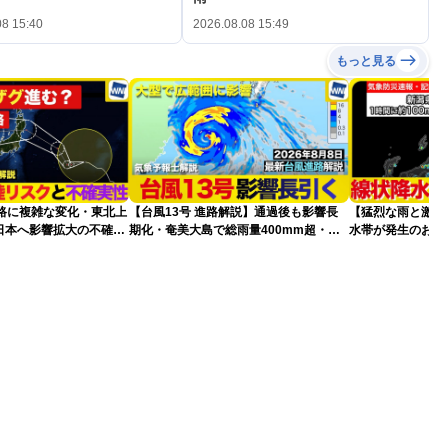
08 15:40
2026.08.08 15:49
もっと見る
進路に複雑な変化・東北上
【台風13号 進路解説】通過後も影響長
【猛烈な雨と激し
日本へ影響拡大の不確実
期化・奄美大島で総雨量400mm超・高
水帯が発生のおそ
波に要警戒（2026.08.08 16:00）
記録的短時間大雨