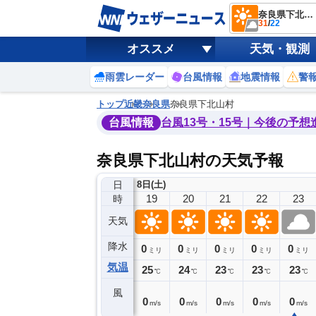
奈良県下北山村
31
/
22
オススメ
天気・観測
雨雲レーダー
台風情報
地震情報
警
トップ
近畿
奈良県
奈良県下北山村
台風情報
台風13号・15号｜今後の予想
奈良県下北山村の天気予報
日
8日(土)
15
16
17
18
19
20
21
22
23
時
天気
降水
0
0
0
0
0
0
0
0
ミリ
ミリ
ミリ
ミリ
ミリ
ミリ
ミリ
ミリ
ミリ
気温
30
28
27
26
25
24
23
23
23
℃
℃
℃
℃
℃
℃
℃
℃
℃
風
1
1
0
1
0
0
0
0
0
m/s
m/s
m/s
m/s
m/s
m/s
m/s
m/s
m/s