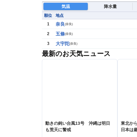
気温
降水量
順位
地点
奈良
1
(
奈良
)
五條
2
(
奈良
)
大宇陀
3
(
奈良
)
最新のお天気ニュース
動きの鈍い台風13号 沖縄は明日
東北か
も荒天に警戒
日本は