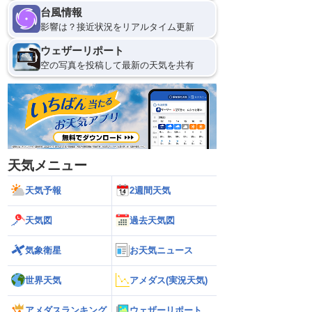
台風情報
影響は？接近状況をリアルタイム更新
ウェザーリポート
空の写真を投稿して最新の天気を共有
天気メニュー
天気予報
2週間天気
天気図
過去天気図
気象衛星
お天気ニュース
世界天気
アメダス(実況天気)
アメダスランキング
ウェザーリポート