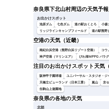
奈良県下北山村周辺の天気予報
お出かけスポット
池原ダム
七色ダム
道の駅おくとろ
小森
リッジラインキャンプフィールド
道の駅熊野
空港の天気（近畿）
南紀白浜空港（熊野白浜リゾート空港）
コウ
神戸空港（マリンエア）
びわ湖ＭPPG パラ
注目のお出かけスポット天気
阪神甲子園球場
ユニバーサル・スタジオ・ジ
天橋立ビューランド（日本三景）
嵐山
京
生駒山上遊園地
奈良県の各地の天気
北部