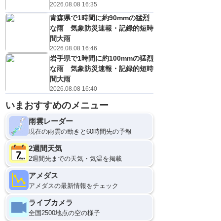
2026.08.08 16:35
青森県で1時間に約90mmの猛烈
な雨 気象防災速報・記録的短時
間大雨
2026.08.08 16:46
岩手県で1時間に約100mmの猛烈
な雨 気象防災速報・記録的短時
間大雨
2026.08.08 16:40
いまおすすめのメニュー
10日(月)
21
0
雨雲レーダー
現在の雨雲の動きと60時間先の予報
2週間天気
2週間先までの天気・気温を掲載
アメダス
アメダスの最新情報をチェック
ライブカメラ
全国2500地点の空の様子