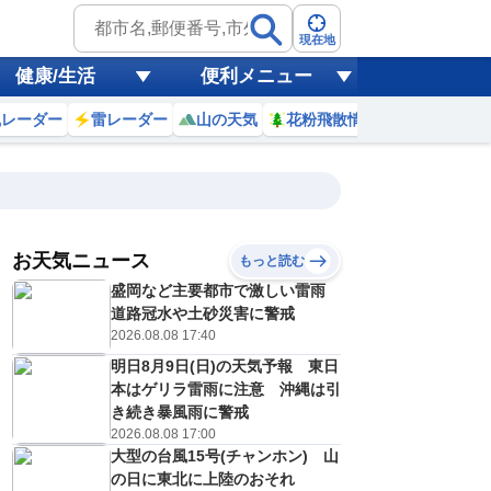
現在地
健康/生活
便利メニュー
風レーダー
雷レーダー
山の天気
花粉飛散情報
世界天気
お天気ニュース
もっと読む
盛岡など主要都市で激しい雷雨
9
10
11
12
13
14
15
16
道路冠水や土砂災害に警戒
2026.08.08 17:40
明日8月9日(日)の天気予報 東日
0
0
0
0
0
0
0
0
本はゲリラ雷雨に注意 沖縄は引
ミリ
ミリ
ミリ
ミリ
ミリ
ミリ
ミリ
ミリ
ミリ
き続き暴風雨に警戒
27
29
31
32
32
32
31
28
℃
℃
℃
℃
℃
℃
℃
℃
℃
2026.08.08 17:00
大型の台風15号(チャンホン) 山
1
1
1
2
2
2
2
1
/s
m/s
m/s
m/s
m/s
m/s
m/s
m/s
m/s
の日に東北に上陸のおそれ