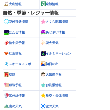
火山情報
避難情報
自然・季節・レジャー情報
花粉飛散情報
さくら開花情報
ほたる情報
あじさい情報
熱中症予報
花火天気
紅葉情報
イルミネーション
スキー＆スノボ
初日の出
初詣
天気痛予報
服装予報
お洗濯情報
紫外線情報
星空・天体情報
山の天気
空の天気