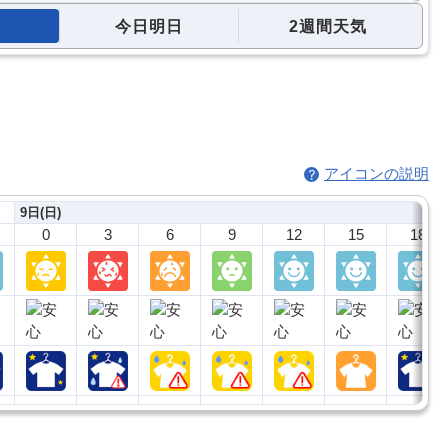
今日明日
2週間天気
アイコンの説明
9日(日)
0
3
6
9
12
15
18