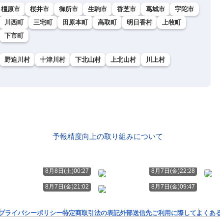
橿原市
桜井市
御所市
生駒市
香芝市
葛城市
宇陀市
川西町
三宅町
田原本町
高取町
明日香村
上牧町
下市町
野迫川村
十津川村
下北山村
上北山村
川上村
予報精度向上の取り組みについて
8月8日(土)00:27
8月7日(金)22:28
8月7日(金)21:02
8月7日(金)09:47
プライバシーポリシー
特定商取引法の表記
外部送信先
ご利用に際して
よくあ