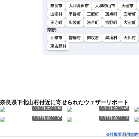
奈良市
大和高田市
大和郡山市
天理市
山添村
平群町
三郷町
斑鳩町
安堵町
王寺町
広陵町
河合町
吉野町
大淀町
南部
五條市
曽爾村
御杖村
黒滝村
天川村
東吉野村
奈良県下北山村付近に寄せられたウェザーリポート
8月8日(土)09:00
8月8日(土)08:45
8月7日(金)21:37
8月7日(金)21:13
会社概要
利用規約