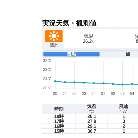
実況天気・観測値
気温
26.2
℃
晴れ
気温
風
気温
風速
時刻
(℃)
(m/s)
18時
26.1
1
17時
27.9
3
16時
29.1
2
15時
30.7
1