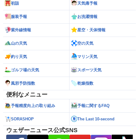
初詣
天気痛予報
服装予報
お洗濯情報
紫外線情報
星空・天体情報
山の天気
空の天気
釣り天気
マリン天気
ゴルフ場の天気
スポーツ天気
風邪予防指数
乾燥指数
便利なメニュー
予報精度向上の取り組み
予報に関するFAQ
SORASHOP
The Last 10-second
ウェザーニュース公式SNS