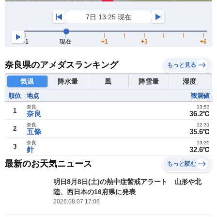
奈良県のアメダスランキング
もっと見る
気温
降水量
風
降雪量
湿度
順位
地点
観測値
奈良
13:53
1
奈良
36.2℃
奈良
12:31
2
五條
35.6℃
奈良
13:35
3
針
32.6℃
最新のお天気ニュース
もっと読む
明日8月8日(土)の熱中症警戒アラート 山形や北
陸、西日本の16府県に発表
2026.08.07 17:06