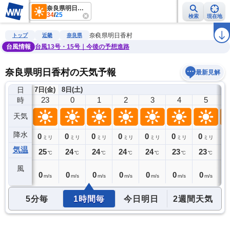
奈良県明日香村
34
/
25
検索
現在地
雨雲レーダー
台風情報
地震情報
警報・注意報
2週間天気
ラ
奈良県明日香村
トップ
近畿
奈良県
台風情報
台風13号・15号｜今後の予想進路
奈良県明日香村の天気予報
最新見解
日
7日(金)
8日(土)
22
23
0
1
2
3
4
5
時
天気
降水
0
0
0
0
0
0
0
0
0
ミリ
ミリ
ミリ
ミリ
ミリ
ミリ
ミリ
ミリ
気温
25
25
24
24
24
24
23
23
2
℃
℃
℃
℃
℃
℃
℃
℃
風
1
0
0
0
0
0
0
0
0
m/s
m/s
m/s
m/s
m/s
m/s
m/s
m/s
5分毎
1時間毎
今日明日
2週間天気