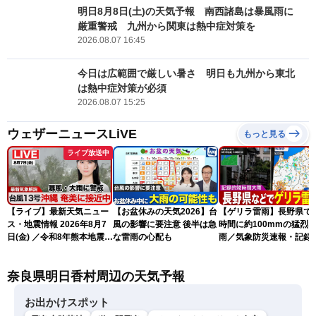
明日8月8日(土)の天気予報 南西諸島は暴風雨に
厳重警戒 九州から関東は熱中症対策を
2026.08.07 16:45
今日は広範囲で厳しい暑さ 明日も九州から東北
は熱中症対策が必須
2026.08.07 15:25
ウェザーニュースLiVE
もっと見る
ライブ放送中
【ライブ】最新天気ニュー
【お盆休みの天気2026】台
【ゲリラ雷雨】長野県で
ス・地震情報 2026年8月7
風の影響に要注意 後半は急
時間に約100mmの猛烈
日(金) ／令和8年熊本地震情
な雷雨の心配も
雨／気象防災速報・記録
報 台風13号の影響に警戒
短時間大雨
〈ウェザーニュースLiVEム
奈良県明日香村周辺の天気予報
ーン・駒木結衣／内藤邦
裕〉
お出かけスポット