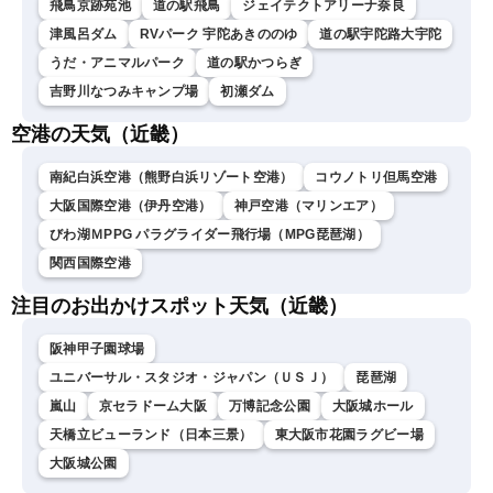
飛鳥京跡苑池
道の駅飛鳥
ジェイテクトアリーナ奈良
津風呂ダム
RVパーク 宇陀あきののゆ
道の駅宇陀路大宇陀
うだ・アニマルパーク
道の駅かつらぎ
吉野川なつみキャンプ場
初瀬ダム
空港の天気（近畿）
南紀白浜空港（熊野白浜リゾート空港）
コウノトリ但馬空港
大阪国際空港（伊丹空港）
神戸空港（マリンエア）
びわ湖ＭPPG パラグライダー飛行場（MPG琵琶湖）
関西国際空港
注目のお出かけスポット天気（近畿）
阪神甲子園球場
ユニバーサル・スタジオ・ジャパン（ＵＳＪ）
琵琶湖
嵐山
京セラドーム大阪
万博記念公園
大阪城ホール
天橋立ビューランド（日本三景）
東大阪市花園ラグビー場
大阪城公園