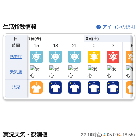
生活指数情報
アイコンの説明
日
7日(金)
8日(土)
15
18
21
0
3
6
時間
熱中症
天気痛
洗濯
実況天気・観測値
22:10時点
(
05:09
18:55
)