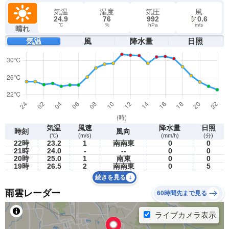
気温
湿度
気圧
風
24.9
76
992
0.6
℃
%
hPa
m/s
晴れ
気温
風
降水量
日照
気温
風速
降水量
日照
時刻
風向
(℃)
(m/s)
(mm/h)
(分)
22時
23.2
1
南南東
0
0
21時
24.0
-
--
0
0
20時
25.0
1
南東
0
0
19時
26.5
2
南南東
0
5
続きを見る
雨雲レーダー
60時間先まで見る