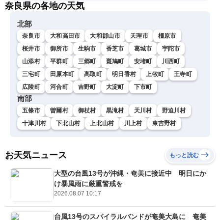
奈良県の各地の天気
北部
奈良市
大和高田市
大和郡山市
天理市
橿原市
桜井市
御所市
生駒市
香芝市
葛城市
宇陀市
山添村
平群町
三郷町
斑鳩町
安堵町
川西町
三宅町
田原本町
高取町
明日香村
上牧町
王寺町
広陵町
河合町
吉野町
大淀町
下市町
南部
五條市
曽爾村
御杖村
黒滝村
天川村
野迫川村
十津川村
下北山村
上北山村
川上村
東吉野村
お天気ニュース
もっと読む
大型の台風13号が沖縄・奄美に接近中 明日にか
け暴風雨に厳重警戒を
2026.08.07 10:17
台風13号のスパイラルバンドが奄美大島に 奄美