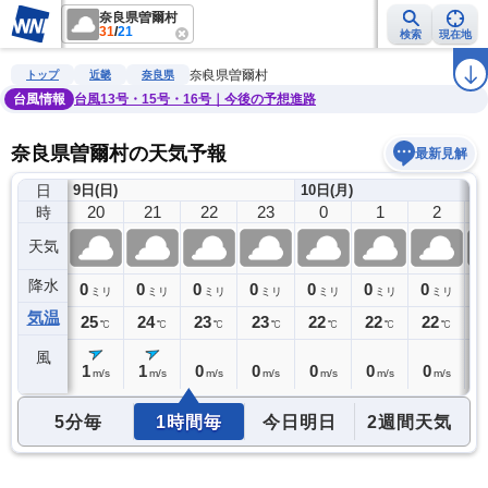
奈良県曽爾村
31
/
21
検索
現在地
雨雲レーダー
台風情報
地震情報
警報・注意報
2週間天気
ラ
奈良県曽爾村
トップ
近畿
奈良県
台風情報
台風13号・15号・16号｜今後の予想進路
奈良県曽爾村の天気予報
最新見解
日
9日(日)
10日(月)
19
20
21
22
23
0
1
2
時
天気
降水
0
0
0
0
0
0
0
0
0
ミリ
ミリ
ミリ
ミリ
ミリ
ミリ
ミリ
ミリ
気温
26
25
24
23
23
22
22
22
2
℃
℃
℃
℃
℃
℃
℃
℃
風
1
1
1
0
0
0
0
0
0
m/s
m/s
m/s
m/s
m/s
m/s
m/s
m/s
5分毎
1時間毎
今日明日
2週間天気