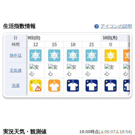
生活指数情報
アイコンの説明
日
9日(日)
10日(月)
12
15
18
21
0
3
時間
熱中症
天気痛
洗濯
実況天気・観測値
19:00時点
(
05:07
18:54
)