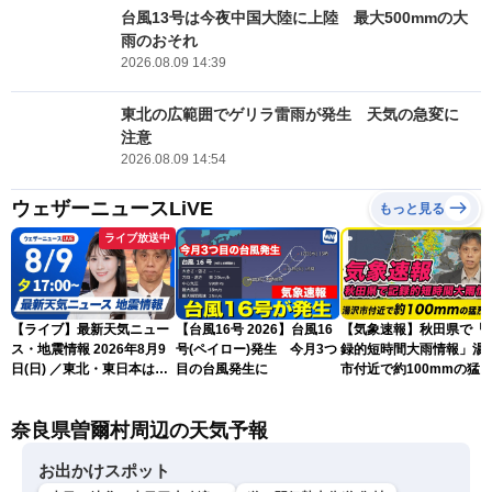
台風13号は今夜中国大陸に上陸 最大500mmの大
雨のおそれ
2026.08.09 14:39
東北の広範囲でゲリラ雷雨が発生 天気の急変に
注意
2026.08.09 14:54
ウェザーニュースLiVE
もっと見る
ライブ放送中
【ライブ】最新天気ニュー
【台風16号 2026】台風16
【気象速報】秋田県で「
ス・地震情報 2026年8月9
号(ペイロー)発生 今月3つ
録的短時間大雨情報」湯
日(日) ／東北・東日本は急
目の台風発生に
市付近で約100mmの猛
な雷雨に注意〈ウェザーニ
な雨
ュースLiVEイブニング・戸
奈良県曽爾村周辺の天気予報
北美月／芳野達郎〉
お出かけスポット