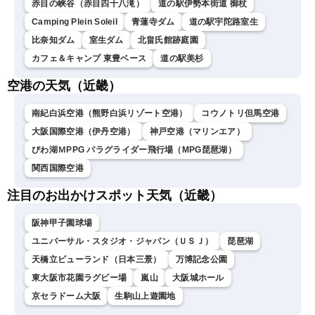
赤目の峡谷（赤目四十八滝）
道の駅伊勢本街道 御杖
Camping Plein Soleil
青蓮寺ダム
道の駅宇陀路室生
比奈知ダム
室生ダム
北畠氏館跡庭園
カフェ＆キャンプ 東豊ベース
道の駅美杉
空港の天気（近畿）
南紀白浜空港（熊野白浜リゾート空港）
コウノトリ但馬空港
大阪国際空港（伊丹空港）
神戸空港（マリンエア）
びわ湖ＭPPG パラグライダー飛行場（MPG琵琶湖）
関西国際空港
注目のお出かけスポット天気（近畿）
阪神甲子園球場
ユニバーサル・スタジオ・ジャパン（ＵＳＪ）
琵琶湖
天橋立ビューランド（日本三景）
万博記念公園
東大阪市花園ラグビー場
嵐山
大阪城ホール
京セラドーム大阪
生駒山上遊園地