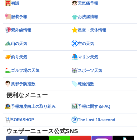
初詣
天気痛予報
服装予報
お洗濯情報
紫外線情報
星空・天体情報
山の天気
空の天気
釣り天気
マリン天気
ゴルフ場の天気
スポーツ天気
風邪予防指数
乾燥指数
便利なメニュー
予報精度向上の取り組み
予報に関するFAQ
SORASHOP
The Last 10-second
ウェザーニュース公式SNS