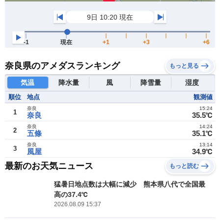
奈良県のアメダスランキング
もっと見る
気温
降水量
風
降雪量
湿度
順位
地点
観測値
奈良
15:24
1
奈良
35.5℃
奈良
14:24
2
五條
35.1℃
奈良
13:14
3
風屋
34.9℃
最新のお天気ニュース
もっと読む
猛暑日地点数は大幅に減少 熊本県八代で全国最
高の37.4℃
2026.08.09 15:37