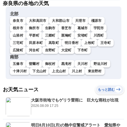
奈良県の各地の天気
北部
奈良市
大和高田市
大和郡山市
天理市
橿原市
桜井市
御所市
生駒市
香芝市
葛城市
宇陀市
山添村
平群町
三郷町
斑鳩町
安堵町
川西町
三宅町
田原本町
高取町
明日香村
上牧町
王寺町
広陵町
河合町
吉野町
大淀町
下市町
南部
五條市
曽爾村
御杖村
黒滝村
天川村
野迫川村
十津川村
下北山村
上北山村
川上村
東吉野村
お天気ニュース
もっと読む
大阪市街地でもゲリラ雷雨に 巨大な雨柱が出現
2026.08.09 17:25
明日8月10日(月)の熱中症警戒アラート 愛知県や