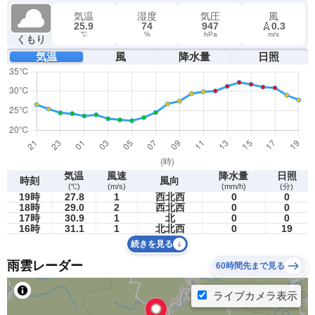
気温
湿度
気圧
風
25.9
74
947
0.3
℃
%
hPa
m/s
くもり
気温
風
降水量
日照
気温
風速
降水量
日照
時刻
風向
(℃)
(m/s)
(mm/h)
(分)
19時
27.8
1
西北西
0
0
18時
29.0
2
西北西
0
0
17時
30.9
1
北
0
0
16時
31.1
1
北北西
0
19
続きを見る
雨雲レーダー
60時間先まで見る