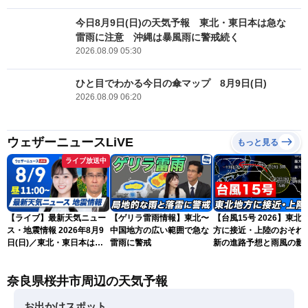
今日8月9日(日)の天気予報 東北・東日本は急な
雷雨に注意 沖縄は暴風雨に警戒続く
2026.08.09 05:30
ひと目でわかる今日の傘マップ 8月9日(日)
2026.08.09 06:20
ウェザーニュースLiVE
もっと見る
ライブ放送中
【ライブ】最新天気ニュー
【ゲリラ雷雨情報】東北〜
【台風15号 2026】東北
ス・地震情報 2026年8月9
中国地方の広い範囲で急な
方に接近・上陸のおそれ 
日(日)／東北・東日本は急
雷雨に警戒
新の進路予想と雨風の影
な雷雨に注意〈ウェザーニ
（9日6時更新）
ュースLiVEコーヒータイ
奈良県桜井市周辺の天気予報
ム・青原桃香／山口剛央〉
お出かけスポット