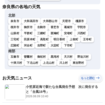
奈良県の各地の天気
北部
奈良市
大和高田市
大和郡山市
天理市
橿原市
桜井市
御所市
生駒市
香芝市
葛城市
宇陀市
山添村
平群町
三郷町
斑鳩町
安堵町
川西町
三宅町
田原本町
高取町
明日香村
上牧町
王寺町
広陵町
河合町
吉野町
大淀町
下市町
南部
五條市
曽爾村
御杖村
黒滝村
天川村
野迫川村
十津川村
下北山村
上北山村
川上村
東吉野村
お天気ニュース
もっと読む
小笠原近海で新たな台風発生予想 次に発生する
と「台風16号」
2026.08.09 10:40