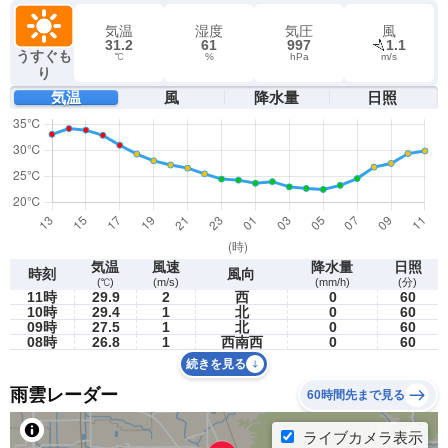
気温
湿度
気圧
風
31.2
61
997
1.1
うすぐも
℃
%
hPa
m/s
り
気温
風
降水量
日照
気温
風速
降水量
日照
時刻
風向
(℃)
(m/s)
(mm/h)
(分)
11時
29.9
2
西
0
60
10時
29.4
1
北
0
60
09時
27.5
1
北
0
60
08時
26.8
1
西南西
0
60
続きを見る
雨雲レーダー
60時間先まで見る