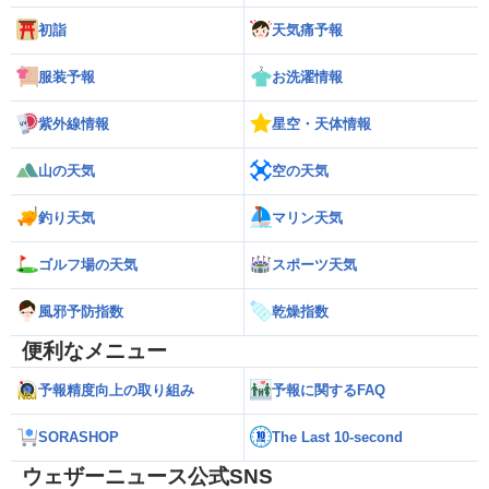
初詣
天気痛予報
服装予報
お洗濯情報
紫外線情報
星空・天体情報
山の天気
空の天気
釣り天気
マリン天気
ゴルフ場の天気
スポーツ天気
風邪予防指数
乾燥指数
便利なメニュー
予報精度向上の取り組み
予報に関するFAQ
SORASHOP
The Last 10-second
ウェザーニュース公式SNS