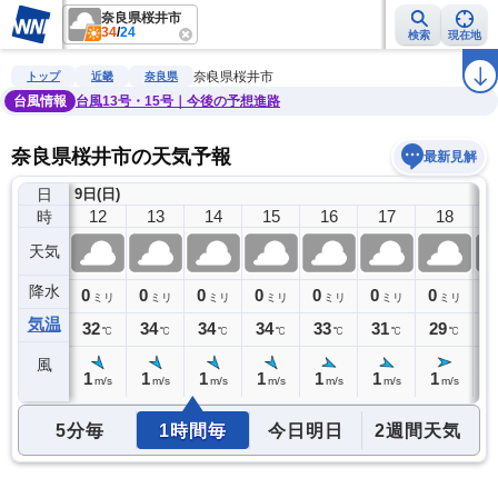
奈良県桜井市
34
/
24
検索
現在地
雨雲レーダー
台風情報
地震情報
警報・注意報
2週間天気
ラ
奈良県桜井市
トップ
近畿
奈良県
台風情報
台風13号・15号｜今後の予想進路
奈良県桜井市の天気予報
最新見解
日
9日(日)
11
12
13
14
15
16
17
18
時
天気
降水
0
0
0
0
0
0
0
0
0
ミリ
ミリ
ミリ
ミリ
ミリ
ミリ
ミリ
ミリ
気温
31
32
34
34
34
33
31
29
2
℃
℃
℃
℃
℃
℃
℃
℃
風
1
1
1
1
1
1
1
1
1
m/s
m/s
m/s
m/s
m/s
m/s
m/s
m/s
5分毎
1時間毎
今日明日
2週間天気