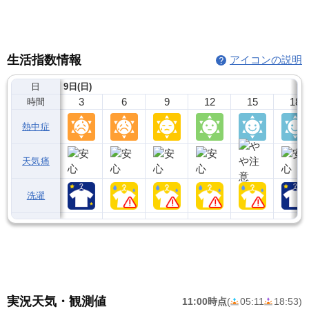
生活指数情報
アイコンの説明
日
9日(日)
3
6
9
12
15
18
時間
熱中症
天気痛
洗濯
実況天気・観測値
11:00時点
(
05:11
18:53
)