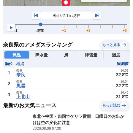
奈良県のアメダスランキング
もっと見る
気温
降水量
風
降雪量
湿度
順位
地点
観測値
奈良
10:57
1
奈良
32.8℃
奈良
10:54
2
風屋
32.2℃
奈良
10:49
3
上北山
31.8℃
最新のお天気ニュース
もっと読む
東北〜中国・四国でゲリラ雷雨 日曜日のお出か
けは空の変化に注意
2026.08.09 07:30