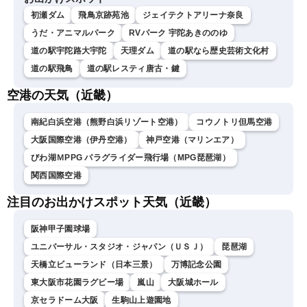
初瀬ダム
飛鳥京跡苑池
ジェイテクトアリーナ奈良
うだ・アニマルパーク
RVパーク 宇陀あきののゆ
道の駅宇陀路大宇陀
天理ダム
道の駅なら歴史芸術文化村
道の駅飛鳥
道の駅レスティ唐古・鍵
空港の天気（近畿）
南紀白浜空港（熊野白浜リゾート空港）
コウノトリ但馬空港
大阪国際空港（伊丹空港）
神戸空港（マリンエア）
びわ湖ＭPPG パラグライダー飛行場（MPG琵琶湖）
関西国際空港
注目のお出かけスポット天気（近畿）
阪神甲子園球場
ユニバーサル・スタジオ・ジャパン（ＵＳＪ）
琵琶湖
天橋立ビューランド（日本三景）
万博記念公園
東大阪市花園ラグビー場
嵐山
大阪城ホール
京セラドーム大阪
生駒山上遊園地