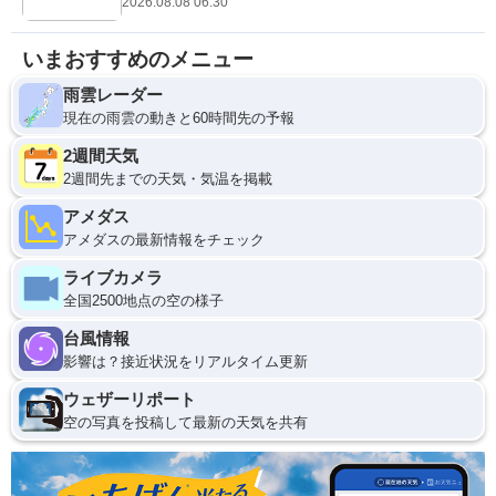
2026.08.08 06:30
いまおすすめのメニュー
雨雲レーダー
現在の雨雲の動きと60時間先の予報
2週間天気
2週間先までの天気・気温を掲載
アメダス
アメダスの最新情報をチェック
ライブカメラ
全国2500地点の空の様子
台風情報
影響は？接近状況をリアルタイム更新
ウェザーリポート
空の写真を投稿して最新の天気を共有