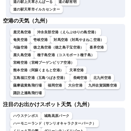
道の駅上天草さんぱーる
道の駅有明
道の駅天草市イルカセンター
空港の天気（九州）
鹿児島空港
沖永良部空港（えらぶゆりの島空港）
奄美空港
壱岐空港
対馬空港（対馬やまねこ空港）
与論空港
徳之島空港（徳之島子宝空港）
喜界空港
屋久島空港
種子島空港（コスモポート種子島）
宮崎空港（宮崎ブーゲンビリア空港）
熊本空港（阿蘇くまもと空港）
天草空港
五島福江空港（五島つばき空港）
長崎空港
北九州空港
薩摩硫黄島飛行場
福岡空港
大分空港
九州佐賀国際空港
諏訪之瀬島飛行場
注目のお出かけスポット天気（九州）
ハウステンボス
城島高原パーク
ハーモニーランド（サンリオキャラクターパーク）