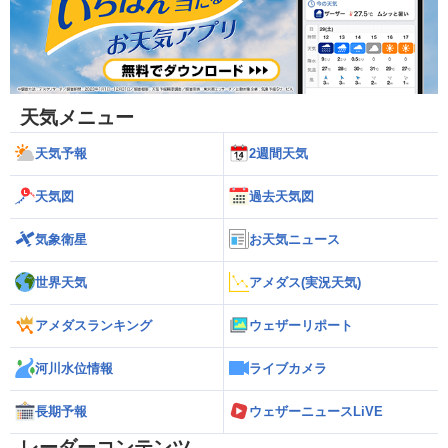
天気メニュー
天気予報
2週間天気
天気図
過去天気図
気象衛星
お天気ニュース
世界天気
アメダス(実況天気)
アメダスランキング
ウェザーリポート
河川水位情報
ライブカメラ
長期予報
ウェザーニュースLiVE
レーダーコンテンツ