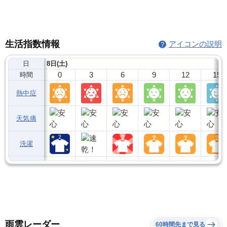
生活指数情報
アイコンの説明
日
8日(土)
0
3
6
9
12
15
時間
熱中症
天気痛
洗濯
雨雲レーダー
60時間先まで見る