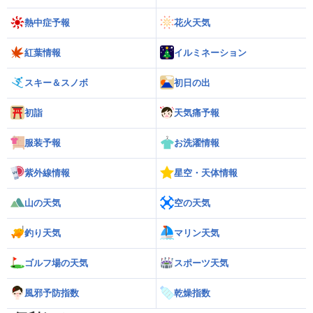
熱中症予報
花火天気
紅葉情報
イルミネーション
スキー＆スノボ
初日の出
初詣
天気痛予報
服装予報
お洗濯情報
紫外線情報
星空・天体情報
山の天気
空の天気
釣り天気
マリン天気
ゴルフ場の天気
スポーツ天気
風邪予防指数
乾燥指数