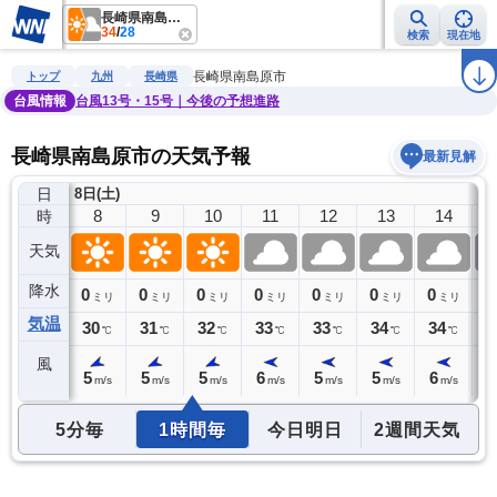
長崎県南島原市
34
/
28
検索
現在地
雨雲レーダー
台風情報
地震情報
警報・注意報
2週間天気
ラ
長崎県南島原市
トップ
九州
長崎県
台風情報
台風13号・15号｜今後の予想進路
長崎県南島原市の天気予報
最新見解
日
8日(土)
7
8
9
10
11
12
13
14
時
天気
降水
0
0
0
0
0
0
0
0
0
ミリ
ミリ
ミリ
ミリ
ミリ
ミリ
ミリ
ミリ
気温
29
30
31
32
33
33
34
34
3
℃
℃
℃
℃
℃
℃
℃
℃
風
5
5
5
5
6
5
5
6
6
m/s
m/s
m/s
m/s
m/s
m/s
m/s
m/s
5分毎
1時間毎
今日明日
2週間天気