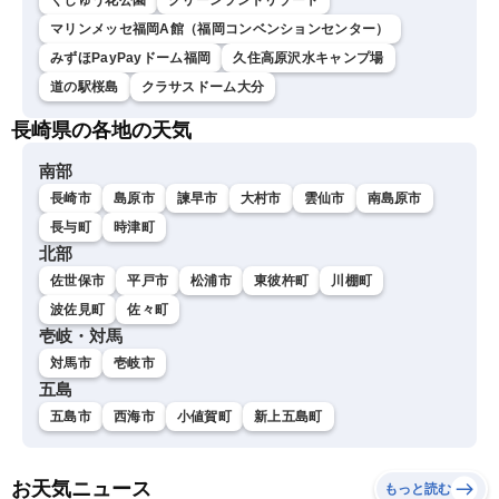
くじゅう花公園
グリーンランドリゾート
マリンメッセ福岡A館（福岡コンベンションセンター）
みずほPayPayドーム福岡
久住高原沢水キャンプ場
道の駅桜島
クラサスドーム大分
長崎県の各地の天気
南部
長崎市
島原市
諫早市
大村市
雲仙市
南島原市
長与町
時津町
北部
佐世保市
平戸市
松浦市
東彼杵町
川棚町
波佐見町
佐々町
壱岐・対馬
対馬市
壱岐市
五島
五島市
西海市
小値賀町
新上五島町
お天気ニュース
もっと読む