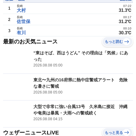
長崎
07:22
1
大村
31.3℃
長崎
00:17
2
佐世保
31.2℃
長崎
00:10
3
有川
30.3℃
最新のお天気ニュース
もっと読む
“東はそば、西はうどん” その理由は「気候」にあ
った
2026.08.08 05:00
東北〜九州の16府県に熱中症警戒アラート 危険
な暑さに警戒
2026.08.08 05:00
大型で非常に強い台風13号 久米島に接近 沖縄
や奄美は暴風・大雨への警戒続く
2026.08.08 04:15
ウェザーニュースLiVE
もっと見る