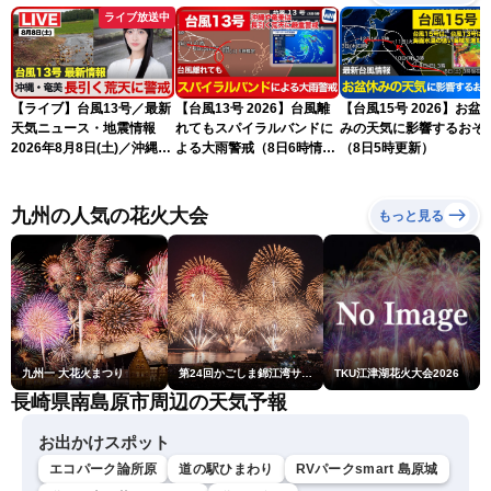
ライブ放送中
【ライブ】台風13号／最新
【台風13号 2026】台風離
【台風15号 2026】お盆
天気ニュース・地震情報
れてもスパイラルバンドに
みの天気に影響するおそ
2026年8月8日(土)／沖縄・
よる大雨警戒（8日6時情
（8日5時更新）
奄美は大荒れの天気が続く
報）
／令和8年熊本地震情報 ／
〈ウェザーニュースLiVEモ
九州の人気の花火大会
もっと見る
ーニング・松本真央／山口
剛央〉
九州一 大花火まつり
第24回かごしま錦江湾サマーナイト大花火大会
TKU江津湖花火大会2026
長崎県南島原市周辺の天気予報
お出かけスポット
エコパーク論所原
道の駅ひまわり
RVパークsmart 島原城