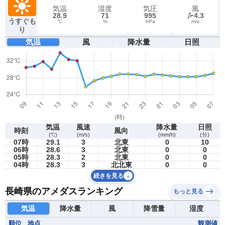
気温
湿度
気圧
風
28.9
71
995
4.3
うすぐも
℃
%
hPa
m/s
り
気温
風
降水量
日照
気温
風速
降水量
日照
時刻
風向
(℃)
(m/s)
(mm/h)
(分)
07時
29.1
3
北東
0
10
06時
28.6
3
北東
0
0
05時
28.3
2
北東
0
0
04時
28.3
3
北北東
0
0
続きを見る
長崎県のアメダスランキング
もっと見る
気温
降水量
風
降雪量
湿度
順位
地点
観測値