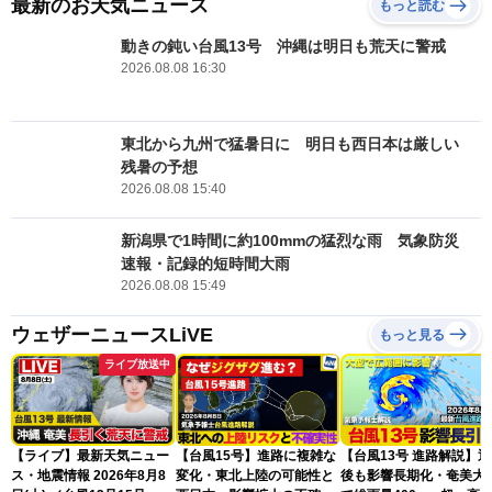
最新のお天気ニュース
もっと読む
動きの鈍い台風13号 沖縄は明日も荒天に警戒
2026.08.08 16:30
東北から九州で猛暑日に 明日も西日本は厳しい
残暑の予想
2026.08.08 15:40
新潟県で1時間に約100mmの猛烈な雨 気象防災
速報・記録的短時間大雨
2026.08.08 15:49
ウェザーニュースLiVE
もっと見る
ライブ放送中
【ライブ】最新天気ニュー
【台風15号】進路に複雑な
【台風13号 進路解説】
ス・地震情報 2026年8月8
変化・東北上陸の可能性と
後も影響長期化・奄美大