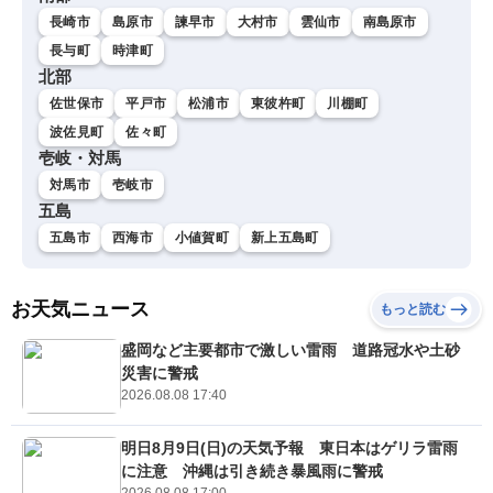
長崎市
島原市
諫早市
大村市
雲仙市
南島原市
長与町
時津町
北部
佐世保市
平戸市
松浦市
東彼杵町
川棚町
波佐見町
佐々町
壱岐・対馬
対馬市
壱岐市
五島
五島市
西海市
小値賀町
新上五島町
お天気ニュース
もっと読む
盛岡など主要都市で激しい雷雨 道路冠水や土砂
災害に警戒
2026.08.08 17:40
明日8月9日(日)の天気予報 東日本はゲリラ雷雨
に注意 沖縄は引き続き暴風雨に警戒
2026.08.08 17:00