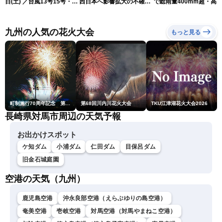
日(土) ／台風13号15号・ゲ
西日本へ影響拡大の不確実
で総雨量400mm超・高
リラ雷雨最新見解・令和8
性
に要警戒（2026.08.08
年熊本地震情報〈ウェザー
16:00）
ニュースLiVEイブニング・
九州の人気の花火大会
もっと見る
小川千奈／芳野達郎〉
町制施行70周年記念 第48回南種子町ロケット祭
第68回川内川花火大会
TKU江津湖花火大会2026
長崎県対馬市周辺の天気予報
お出かけスポット
ケ知ダム
小浦ダム
仁田ダム
目保呂ダム
旧金石城庭園
空港の天気（九州）
鹿児島空港
沖永良部空港（えらぶゆりの島空港）
奄美空港
壱岐空港
対馬空港（対馬やまねこ空港）