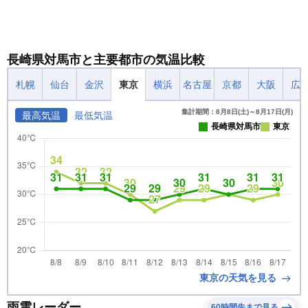
長崎県対馬市と主要都市の気温比較
札幌
仙台
金沢
東京
横浜
名古屋
京都
大阪
広
集計期間：8月8日(土)～8月17日(月)
最高気温
最低気温
長崎県対馬市
東京
東京の天気を見る
雨雲レーダー
60時間先まで見る