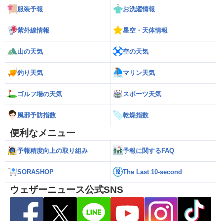
服装予報
お洗濯情報
紫外線情報
星空・天体情報
山の天気
空の天気
釣り天気
マリン天気
ゴルフ場の天気
スポーツ天気
風邪予防指数
乾燥指数
便利なメニュー
予報精度向上の取り組み
予報に関するFAQ
SORASHOP
The Last 10-second
ウェザーニュース公式SNS