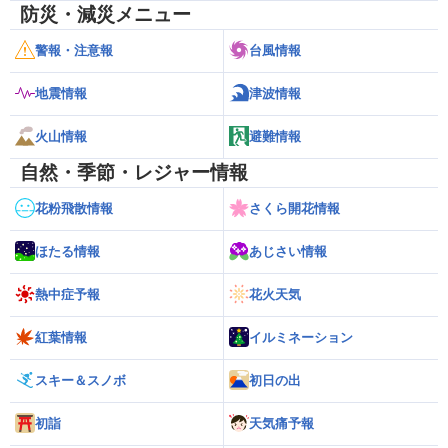
防災・減災メニュー
警報・注意報
台風情報
地震情報
津波情報
火山情報
避難情報
自然・季節・レジャー情報
花粉飛散情報
さくら開花情報
ほたる情報
あじさい情報
熱中症予報
花火天気
紅葉情報
イルミネーション
スキー＆スノボ
初日の出
初詣
天気痛予報