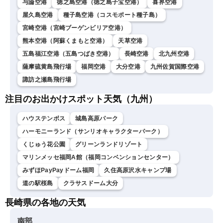
与論空港
徳之島空港（徳之島子宝空港）
喜界空港
屋久島空港
種子島空港（コスモポート種子島）
宮崎空港（宮崎ブーゲンビリア空港）
熊本空港（阿蘇くまもと空港）
天草空港
五島福江空港（五島つばき空港）
長崎空港
北九州空港
薩摩硫黄島飛行場
福岡空港
大分空港
九州佐賀国際空港
諏訪之瀬島飛行場
注目のお出かけスポット天気（九州）
ハウステンボス
城島高原パーク
ハーモニーランド（サンリオキャラクターパーク）
くじゅう花公園
グリーンランドリゾート
マリンメッセ福岡A館（福岡コンベンションセンター）
みずほPayPayドーム福岡
久住高原沢水キャンプ場
道の駅桜島
クラサスドーム大分
長崎県の各地の天気
南部