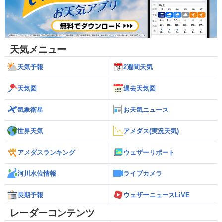
天気メニュー
天気予報
2週間天気
天気図
過去天気図
気象衛星
お天気ニュース
世界天気
アメダス(実況天気)
アメダスランキング
ウェザーリポート
河川水位情報
ライブカメラ
長期予報
ウェザーニュースLiVE
レーダーコンテンツ