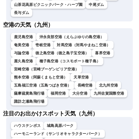
山茶花高原ピクニックパーク・ハーブ園
中尾ダム
長与ダム
空港の天気（九州）
鹿児島空港
沖永良部空港（えらぶゆりの島空港）
奄美空港
壱岐空港
対馬空港（対馬やまねこ空港）
与論空港
徳之島空港（徳之島子宝空港）
喜界空港
屋久島空港
種子島空港（コスモポート種子島）
宮崎空港（宮崎ブーゲンビリア空港）
熊本空港（阿蘇くまもと空港）
天草空港
五島福江空港（五島つばき空港）
長崎空港
北九州空港
薩摩硫黄島飛行場
福岡空港
大分空港
九州佐賀国際空港
諏訪之瀬島飛行場
注目のお出かけスポット天気（九州）
ハウステンボス
城島高原パーク
ハーモニーランド（サンリオキャラクターパーク）