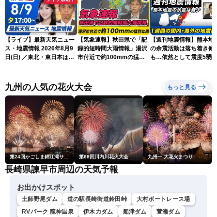
【ライブ】最新天気ニュー
【気象速報】秋田県で「記
【週刊地震情報】熊本地
ス・地震情報 2026年8月9
録的短時間大雨情報」湯沢
の余震活動は落ち着き傾
日(日) ／東北・東日本は急
市付近で約100mmの猛烈
も…依然として震度5弱
な雷雨に注意〈ウェザーニ
な雨
戒
ュースLiVEイブニング・戸
北美月／芳野達郎〉
九州の人気の花火大会
もっと見る
第24回かごしま錦江湾サマーナイト大花火大会
第68回川内川花火大会
九州一 大花火まつり
長崎県諫早市周辺の天気予報
お出かけスポット
土師野尾ダム
道の駅長崎街道鈴田峠
大村ボートレース場
RVパーク 龍神温泉
伊木力ダム
船津ダム
萱瀬ダム