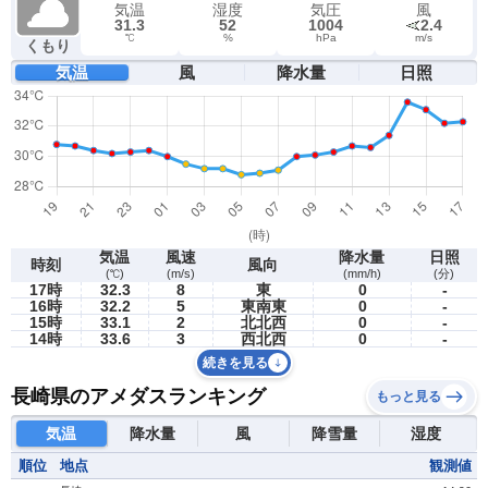
気温
湿度
気圧
風
31.3
52
1004
2.4
℃
%
hPa
m/s
くもり
気温
風
降水量
日照
気温
風速
降水量
日照
時刻
風向
(℃)
(m/s)
(mm/h)
(分)
17時
32.3
8
東
0
-
16時
32.2
5
東南東
0
-
15時
33.1
2
北北西
0
-
14時
33.6
3
西北西
0
-
続きを見る
長崎県のアメダスランキング
もっと見る
気温
降水量
風
降雪量
湿度
順位
地点
観測値