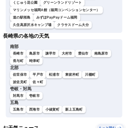
くじゅう花公園
グリーンランドリゾート
マリンメッセ福岡A館（福岡コンベンションセンター）
道の駅桜島
みずほPayPayドーム福岡
久住高原沢水キャンプ場
クラサスドーム大分
長崎県の各地の天気
南部
長崎市
島原市
諫早市
大村市
雲仙市
南島原市
長与町
時津町
北部
佐世保市
平戸市
松浦市
東彼杵町
川棚町
波佐見町
佐々町
壱岐・対馬
対馬市
壱岐市
五島
五島市
西海市
小値賀町
新上五島町