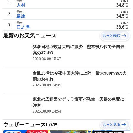
長崎
14:26
1
大村
34.8℃
長崎
14:06
2
島原
34.5℃
長崎
14:34
3
口之津
33.6℃
最新のお天気ニュース
もっと読む
猛暑日地点数は大幅に減少 熊本県八代で全国最
高の37.4℃
2026.08.09 15:37
台風13号は今夜中国大陸に上陸 最大500mmの大
雨のおそれ
2026.08.09 14:39
東北の広範囲でゲリラ雷雨が発生 天気の急変に
注意
2026.08.09 14:54
ウェザーニュースLiVE
もっと見る
ライブ放送中