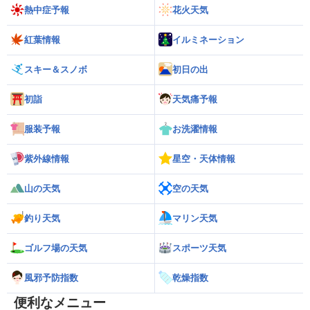
熱中症予報
花火天気
紅葉情報
イルミネーション
スキー＆スノボ
初日の出
初詣
天気痛予報
服装予報
お洗濯情報
紫外線情報
星空・天体情報
山の天気
空の天気
釣り天気
マリン天気
ゴルフ場の天気
スポーツ天気
風邪予防指数
乾燥指数
便利なメニュー