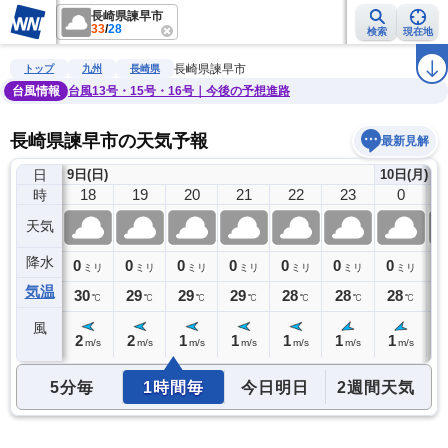
長崎県諫早市
33
/
28
検索
現在地
雨雲レーダー
台風情報
地震情報
警報・注意報
2週間天気
ラ
長崎県諫早市
トップ
九州
長崎県
台風情報
台風13号・15号・16号｜今後の予想進路
長崎県諫早市の天気予報
最新見解
日
9日(日)
10日(月)
17
18
19
20
21
22
23
0
時
天気
降水
0
0
0
0
0
0
0
0
0
ミリ
ミリ
ミリ
ミリ
ミリ
ミリ
ミリ
ミリ
気温
31
30
29
29
29
28
28
28
2
℃
℃
℃
℃
℃
℃
℃
℃
風
2
2
2
1
1
1
1
1
1
m/s
m/s
m/s
m/s
m/s
m/s
m/s
m/s
5分毎
1時間毎
今日明日
2週間天気