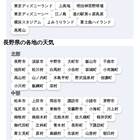
東京ディズニーランド
上高地
明治神宮野球場
東京ディズニーシー
江ノ島
道の駅美ヶ原高原
横浜スタジアム
よみうりランド
富士急ハイランド
高尾山
長野県の各地の天気
北部
長野市
須坂市
中野市
大町市
飯山市
千曲市
池田町
松川村
白馬村
小谷村
坂城町
小布施町
高山村
山ノ内町
木島平村
野沢温泉村
信濃町
小川村
飯綱町
栄村
中部
松本市
上田市
岡谷市
諏訪市
小諸市
茅野市
塩尻市
佐久市
東御市
安曇野市
小海町
川上村
南牧村
南相木村
北相木村
佐久穂町
軽井沢町
御代田町
立科町
青木村
長和町
下諏訪町
富士見町
原村
麻績村
生坂村
山形村
朝日村