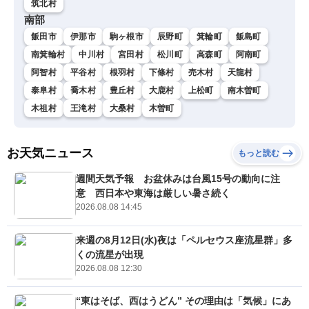
筑北村
南部
飯田市
伊那市
駒ヶ根市
辰野町
箕輪町
飯島町
南箕輪村
中川村
宮田村
松川町
高森町
阿南町
阿智村
平谷村
根羽村
下條村
売木村
天龍村
泰阜村
喬木村
豊丘村
大鹿村
上松町
南木曽町
木祖村
王滝村
大桑村
木曽町
お天気ニュース
もっと読む
週間天気予報 お盆休みは台風15号の動向に注
意 西日本や東海は厳しい暑さ続く
2026.08.08 14:45
来週の8月12日(水)夜は「ペルセウス座流星群」多
くの流星が出現
2026.08.08 12:30
“東はそば、西はうどん” その理由は「気候」にあ