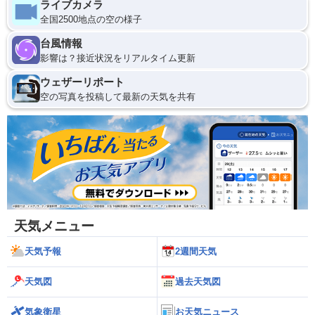
ライブカメラ
全国2500地点の空の様子
台風情報
影響は？接近状況をリアルタイム更新
ウェザーリポート
空の写真を投稿して最新の天気を共有
天気メニュー
天気予報
2週間天気
天気図
過去天気図
気象衛星
お天気ニュース