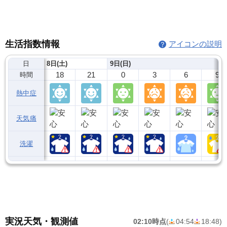
生活指数情報
アイコンの説明
日
8日(土)
9日(日)
18
21
0
3
6
9
時間
熱中症
天気痛
洗濯
実況天気・観測値
02:10時点
(
04:54
18:48
)