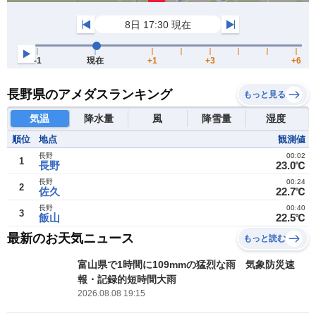
長野県のアメダスランキング
もっと見る
気温
降水量
風
降雪量
湿度
順位
地点
観測値
長野
00:02
1
長野
23.0℃
長野
00:24
2
佐久
22.7℃
長野
00:40
3
飯山
22.5℃
最新のお天気ニュース
もっと読む
富山県で1時間に109mmの猛烈な雨 気象防災速
報・記録的短時間大雨
2026.08.08 19:15