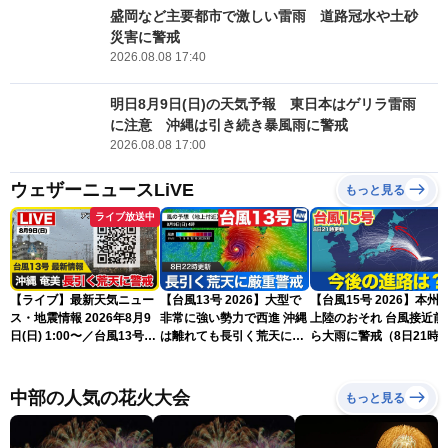
盛岡など主要都市で激しい雷雨 道路冠水や土砂
災害に警戒
2026.08.08 17:40
明日8月9日(日)の天気予報 東日本はゲリラ雷雨
に注意 沖縄は引き続き暴風雨に警戒
2026.08.08 17:00
ウェザーニュースLiVE
もっと見る
ライブ放送中
【ライブ】最新天気ニュー
【台風13号 2026】大型で
【台風15号 2026】本州
ス・地震情報 2026年8月9
非常に強い勢力で西進 沖縄
上陸のおそれ 台風接近前
日(日) 1:00〜／台風13号・
は離れても長引く荒天に厳
ら大雨に警戒（8日21時
15号情報 令和8年熊本地
重警戒(8日22時更新)
新）
震情報〈ウェザーニュース
LiVE〉
中部の人気の花火大会
もっと見る