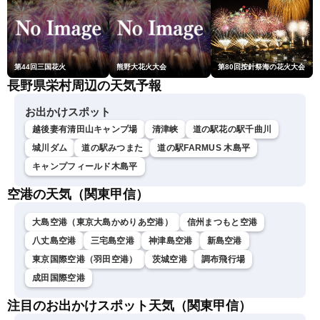
第44回三国花火
熊野大花火大会
第80回按針祭海の花火大会
長野県栄村周辺の天気予報
お出かけスポット
越後妻有清田山キャンプ場
清津峡
道の駅花の駅千曲川
城川ダム
道の駅みつまた
道の駅FARMUS 木島平
キャンプフィールド木島平
空港の天気（関東甲信）
大島空港（東京大島かめりあ空港）
信州まつもと空港
八丈島空港
三宅島空港
神津島空港
新島空港
東京国際空港（羽田空港）
茨城空港
調布飛行場
成田国際空港
注目のお出かけスポット天気（関東甲信）