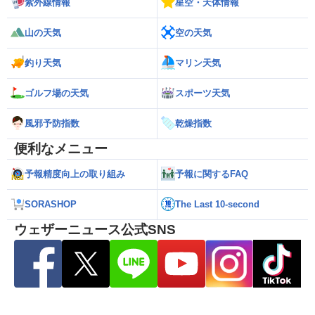
紫外線情報
星空・天体情報
山の天気
空の天気
釣り天気
マリン天気
ゴルフ場の天気
スポーツ天気
風邪予防指数
乾燥指数
便利なメニュー
予報精度向上の取り組み
予報に関するFAQ
SORASHOP
The Last 10-second
ウェザーニュース公式SNS