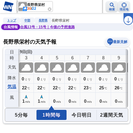
長野県栄村
30
/
22
検索
現在地
雨雲レーダー
台風情報
地震情報
警報・注意報
2週間天気
ラ
長野県栄村
トップ
中部
長野県
台風情報
台風13号・15号｜今後の予想進路
長野県栄村の天気予報
最新見解
日
9日(日)
2
3
4
5
6
7
8
9
時
天気
降水
0
0
0
0
0
0
0
0
0
ミリ
ミリ
ミリ
ミリ
ミリ
ミリ
ミリ
ミリ
気温
23
22
22
22
22
23
25
26
2
℃
℃
℃
℃
℃
℃
℃
℃
風
1
1
1
0
0
0
0
0
1
m/s
m/s
m/s
m/s
m/s
m/s
m/s
m/s
5分毎
1時間毎
今日明日
2週間天気