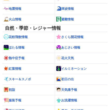
地震情報
津波情報
火山情報
避難情報
自然・季節・レジャー情報
花粉飛散情報
さくら開花情報
ほたる情報
あじさい情報
熱中症予報
花火天気
紅葉情報
イルミネーション
スキー＆スノボ
初日の出
初詣
天気痛予報
服装予報
お洗濯情報