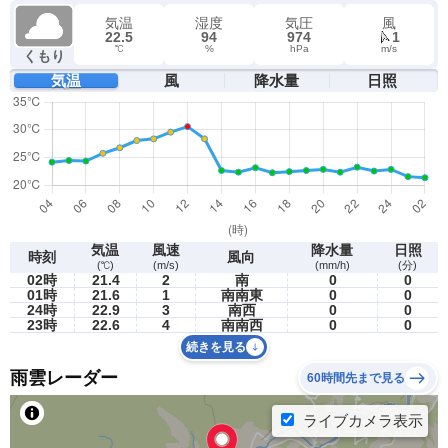
気温
湿度
気圧
風
22.5
94
974
1
℃
%
hPa
m/s
くもり
気温
風
降水量
日照
気温
風速
降水量
日照
時刻
風向
(℃)
(m/s)
(mm/h)
(分)
02時
21.4
2
南
0
0
01時
21.6
1
南南東
0
0
24時
22.9
3
南西
0
0
23時
22.6
4
南南西
0
0
続きを見る
雨雲レーダー
60時間先まで見る