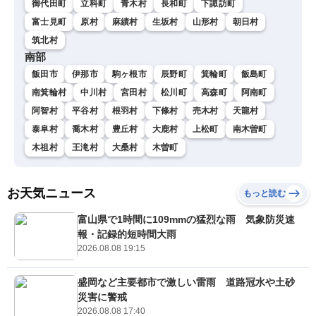
御代田町
立科町
青木村
長和町
下諏訪町
富士見町
原村
麻績村
生坂村
山形村
朝日村
筑北村
南部
飯田市
伊那市
駒ヶ根市
辰野町
箕輪町
飯島町
南箕輪村
中川村
宮田村
松川町
高森町
阿南町
阿智村
平谷村
根羽村
下條村
売木村
天龍村
泰阜村
喬木村
豊丘村
大鹿村
上松町
南木曽町
木祖村
王滝村
大桑村
木曽町
お天気ニュース
もっと読む
富山県で1時間に109mmの猛烈な雨 気象防災速
報・記録的短時間大雨
2026.08.08 19:15
盛岡など主要都市で激しい雷雨 道路冠水や土砂
災害に警戒
2026.08.08 17:40