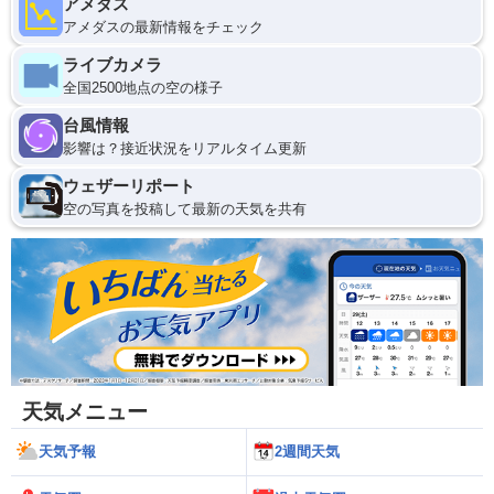
アメダス
アメダスの最新情報をチェック
ライブカメラ
全国2500地点の空の様子
台風情報
影響は？接近状況をリアルタイム更新
ウェザーリポート
空の写真を投稿して最新の天気を共有
天気メニュー
天気予報
2週間天気