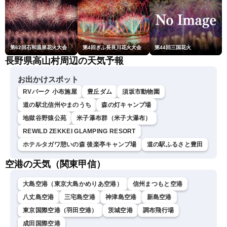
第62回石和温泉花火大会
第4回ぎふ長良川花火大会
第44回三国花火
長野県高山村周辺の天気予報
お出かけスポット
RVパーク 小布施屋
豊丘ダム
須坂市動物園
道の駅北信州やまのうち
森の灯キャンプ場
地獄谷野猿公苑
米子瀑布群（米子大瀑布）
REWILD ZEKKEI GLAMPING RESORT
ホテルタガワ憩いの森 後楽亭キャンプ場
道の駅ふるさと豊田
空港の天気（関東甲信）
大島空港（東京大島かめりあ空港）
信州まつもと空港
八丈島空港
三宅島空港
神津島空港
新島空港
東京国際空港（羽田空港）
茨城空港
調布飛行場
成田国際空港