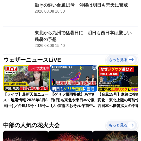
動きの鈍い台風13号 沖縄は明日も荒天に警戒
2026.08.08 16:30
東北から九州で猛暑日に 明日も西日本は厳しい
残暑の予想
2026.08.08 15:40
ウェザーニュースLiVE
もっと見る
ライブ放送中
【ライブ】最新天気ニュー
【ゲリラ雷雨警戒】あす9
【台風15号】進路に複雑
ス・地震情報 2026年8月8
日(日)も東北や東日本で激
変化・東北上陸の可能性
日(土) ／台風13号・15号
しい雷雨のおそれ 午前中か
西日本へ影響拡大の不確
ゲリラ雷雨最新見解 令和
ら雨雲急発達の危険も
性
8年熊本地震情報〈ウェザ
ーニュースLiVEムーン・戸
中部の人気の花火大会
もっと見る
北美月／芳野達郎〉