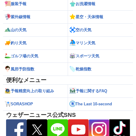
服装予報
お洗濯情報
紫外線情報
星空・天体情報
山の天気
空の天気
釣り天気
マリン天気
ゴルフ場の天気
スポーツ天気
風邪予防指数
乾燥指数
便利なメニュー
予報精度向上の取り組み
予報に関するFAQ
SORASHOP
The Last 10-second
ウェザーニュース公式SNS