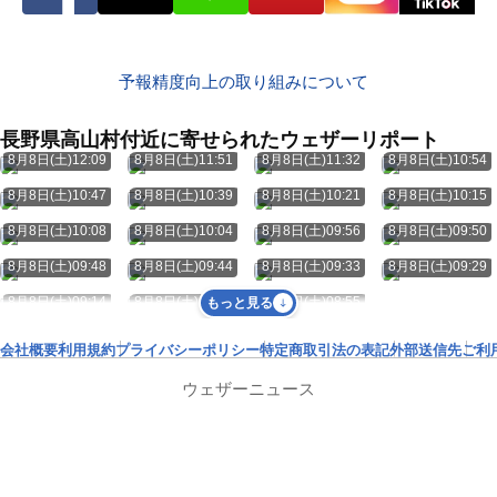
予報精度向上の取り組みについて
長野県高山村付近に寄せられたウェザーリポート
8月8日(土)12:09
8月8日(土)11:51
8月8日(土)11:32
8月8日(土)10:54
8月8日(土)10:47
8月8日(土)10:39
8月8日(土)10:21
8月8日(土)10:15
8月8日(土)10:08
8月8日(土)10:04
8月8日(土)09:56
8月8日(土)09:50
8月8日(土)09:48
8月8日(土)09:44
8月8日(土)09:33
8月8日(土)09:29
8月8日(土)09:14
8月8日(土)09:07
8月8日(土)08:55
もっと見る
会社概要
利用規約
プライバシーポリシー
特定商取引法の表記
外部送信先
ご利
ウェザーニュース