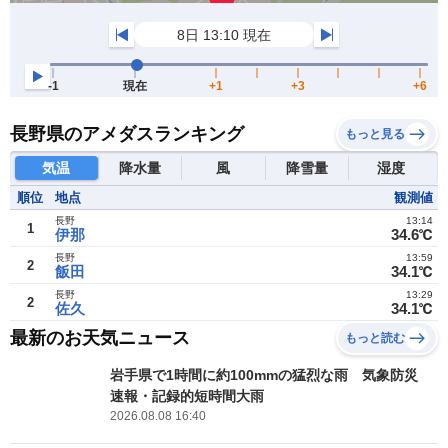
長野県のアメダスランキング
もっと見る
気温
降水量
風
降雪量
湿度
順位
地点
観測値
長野
13:14
1
伊那
34.6℃
長野
13:59
2
飯田
34.1℃
長野
13:29
2
佐久
34.1℃
最新のお天気ニュース
もっと読む
岩手県で1時間に約100mmの猛烈な雨 気象防災
速報・記録的短時間大雨
2026.08.08 16:40