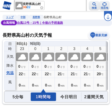
長野県高山村
30
/
22
検索
現在地
雨雲レーダー
台風情報
地震情報
警報・注意報
2週間天気
ラ
長野県高山村
トップ
中部
長野県
台風情報
台風13号・15号｜今後の予想進路
長野県高山村の天気予報
最新見解
日
8日(土)
9日(日)
22
23
0
1
2
3
4
5
時
天気
降水
0
0
0
0
0
0
0
0
0
ミリ
ミリ
ミリ
ミリ
ミリ
ミリ
ミリ
ミリ
気温
22
22
22
22
21
21
21
20
2
℃
℃
℃
℃
℃
℃
℃
℃
風
0
0
0
0
0
0
0
0
0
m/s
m/s
m/s
m/s
m/s
m/s
m/s
m/s
5分毎
1時間毎
今日明日
2週間天気