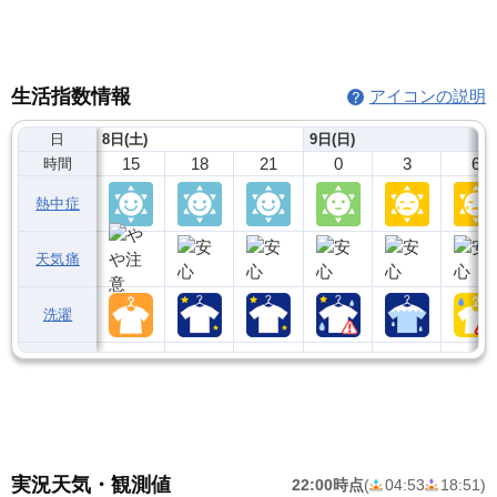
生活指数情報
アイコンの説明
日
8日(土)
9日(日)
15
18
21
0
3
6
時間
熱中症
天気痛
洗濯
実況天気・観測値
22:00時点
(
04:53
18:51
)