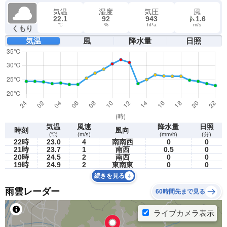
気温
湿度
気圧
風
22.1
92
943
1.6
℃
%
hPa
m/s
くもり
気温
風
降水量
日照
気温
風速
降水量
日照
時刻
風向
(℃)
(m/s)
(mm/h)
(分)
22時
23.0
4
南南西
0
0
21時
23.7
1
南西
0.5
0
20時
24.5
2
南西
0
0
19時
24.9
2
東南東
0
0
続きを見る
雨雲レーダー
60時間先まで見る