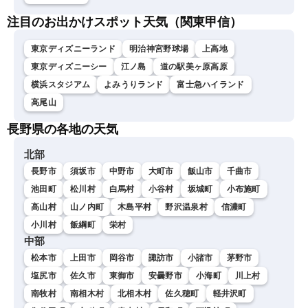
注目のお出かけスポット天気（関東甲信）
東京ディズニーランド
明治神宮野球場
上高地
東京ディズニーシー
江ノ島
道の駅美ヶ原高原
横浜スタジアム
よみうりランド
富士急ハイランド
高尾山
長野県の各地の天気
北部
長野市
須坂市
中野市
大町市
飯山市
千曲市
池田町
松川村
白馬村
小谷村
坂城町
小布施町
高山村
山ノ内町
木島平村
野沢温泉村
信濃町
小川村
飯綱町
栄村
中部
松本市
上田市
岡谷市
諏訪市
小諸市
茅野市
塩尻市
佐久市
東御市
安曇野市
小海町
川上村
南牧村
南相木村
北相木村
佐久穂町
軽井沢町