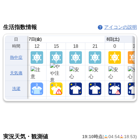
生活指数情報
アイコンの説明
日
7日(金)
8日(土)
12
15
18
21
0
3
時間
熱中症
天気痛
洗濯
実況天気・観測値
19:10時点
(
04:54
18:53
)