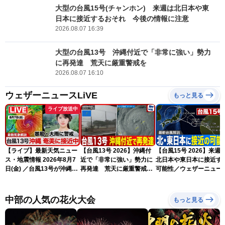
大型の台風15号(チャンホン) 来週は北日本や東
日本に接近するおそれ 今後の情報に注意
2026.08.07 16:39
大型の台風13号 沖縄付近で「非常に強い」勢力
に再発達 荒天に厳重警戒を
2026.08.07 16:10
ウェザーニュースLiVE
もっと見る
ライブ放送中
【ライブ】最新天気ニュー
【台風13号 2026】沖縄付
【台風15号 2026】来週
ス・地震情報 2026年8月7
近で「非常に強い」勢力に
北日本や東日本に接近す
日(金) ／台風13号が沖縄・
再発達 荒天に厳重警戒を
可能性／ウェザーニュー
奄美に最接近へ 令和8年
（7日18時最新情報）
気象予報士解説（7日16
熊本地震情報〈ウェザーニ
更新）
ュースLiVEイブニング・小
中部の人気の花火大会
もっと見る
川千奈／内藤邦裕〉