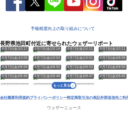
予報精度向上の取り組みについて
長野県池田町付近に寄せられたウェザーリポート
8月7日(金)10:17
8月7日(金)10:14
8月7日(金)10:11
8月7日(金)10:11
8月7日(金)10:09
8月7日(金)10:03
8月7日(金)10:01
8月7日(金)09:58
8月7日(金)09:56
8月7日(金)09:55
8月7日(金)09:53
8月7日(金)09:50
8月7日(金)09:49
8月7日(金)09:48
8月7日(金)09:47
8月7日(金)09:45
8月7日(金)09:31
8月7日(金)09:30
8月7日(金)09:30
もっと見る
会社概要
利用規約
プライバシーポリシー
特定商取引法の表記
外部送信先
ご利
ウェザーニュース