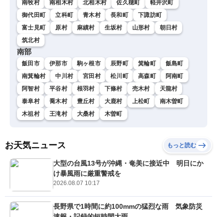
南牧村
南相木村
北相木村
佐久穂町
軽井沢町
御代田町
立科町
青木村
長和町
下諏訪町
富士見町
原村
麻績村
生坂村
山形村
朝日村
筑北村
南部
飯田市
伊那市
駒ヶ根市
辰野町
箕輪町
飯島町
南箕輪村
中川村
宮田村
松川町
高森町
阿南町
阿智村
平谷村
根羽村
下條村
売木村
天龍村
泰阜村
喬木村
豊丘村
大鹿村
上松町
南木曽町
木祖村
王滝村
大桑村
木曽町
お天気ニュース
もっと読む
大型の台風13号が沖縄・奄美に接近中 明日にか
け暴風雨に厳重警戒を
2026.08.07 10:17
長野県で1時間に約100mmの猛烈な雨 気象防災
速報・記録的短時間大雨