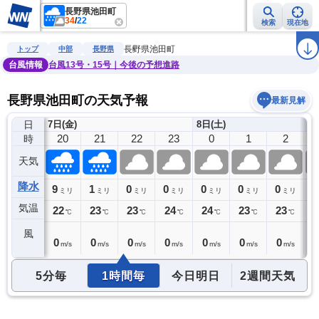
長野県池田町
34
/
22
検索
現在地
雨雲レーダー
台風情報
地震情報
警報・注意報
2週間天気
ラ
長野県池田町
トップ
中部
長野県
台風情報
台風13号・15号｜今後の予想進路
長野県池田町の天気予報
最新見解
日
7日(金)
8日(土)
19
20
21
22
23
0
1
2
時
天気
降水
4
9
1
0
0
0
0
0
0
ミリ
ミリ
ミリ
ミリ
ミリ
ミリ
ミリ
ミリ
気温
22
22
23
23
24
24
23
23
2
℃
℃
℃
℃
℃
℃
℃
℃
風
0
0
0
0
0
0
0
0
0
m/s
m/s
m/s
m/s
m/s
m/s
m/s
m/s
5分毎
1時間毎
今日明日
2週間天気