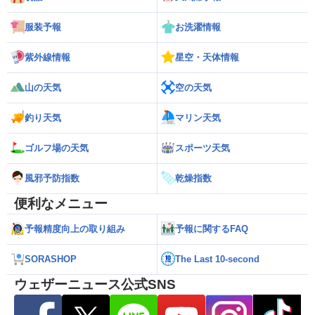
服装予報
お洗濯情報
紫外線情報
星空・天体情報
山の天気
空の天気
釣り天気
マリン天気
ゴルフ場の天気
スポーツ天気
風邪予防指数
乾燥指数
便利なメニュー
予報精度向上の取り組み
予報に関するFAQ
SORASHOP
The Last 10-second
ウェザーニュース公式SNS