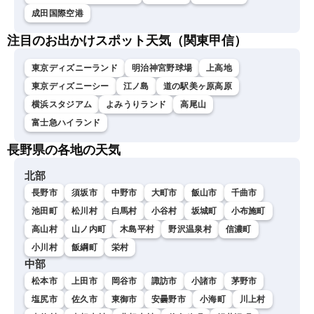
成田国際空港
注目のお出かけスポット天気（関東甲信）
東京ディズニーランド
明治神宮野球場
上高地
東京ディズニーシー
江ノ島
道の駅美ヶ原高原
横浜スタジアム
よみうりランド
高尾山
富士急ハイランド
長野県の各地の天気
北部
長野市
須坂市
中野市
大町市
飯山市
千曲市
池田町
松川村
白馬村
小谷村
坂城町
小布施町
高山村
山ノ内町
木島平村
野沢温泉村
信濃町
小川村
飯綱町
栄村
中部
松本市
上田市
岡谷市
諏訪市
小諸市
茅野市
塩尻市
佐久市
東御市
安曇野市
小海町
川上村