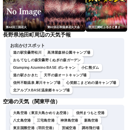
第44回三国花火
第62回石和温泉花火大会
市川三郷町ふるさと夏まつり第38回神明の花火大会
長野県池田町周辺の天気予報
お出かけスポット
道の駅安曇野松川
高津屋森林公園キャンプ場
おもてなしの森安曇野くぬぎの森ガーデン
Glamping Azumino BASE ポレキャン
小仁熊ダム
道の駅さかきた
天平の森オートキャンプ場
信州不動温泉 犀川キャンプ場
心笑館こまどめの湯キャンプ場
北アルプスBASE温泉郷キャンプ場
空港の天気（関東甲信）
大島空港（東京大島かめりあ空港）
信州まつもと空港
八丈島空港
三宅島空港
神津島空港
新島空港
東京国際空港（羽田空港）
茨城空港
調布飛行場