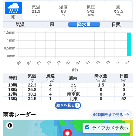
気温
湿度
気圧
風
21.9
83
941
3.5
℃
%
hPa
m/s
雨
気温
風
降水量
日照
気温
風速
降水量
日照
時刻
風向
(℃)
(m/s)
(mm/h)
(分)
19時
22.3
4
北
1.5
0
18時
25.8
4
北
0
0
17時
30.1
4
南南東
0
0
16時
34.5
1
北東
0
52
続きを見る
雨雲レーダー
60時間先まで見る