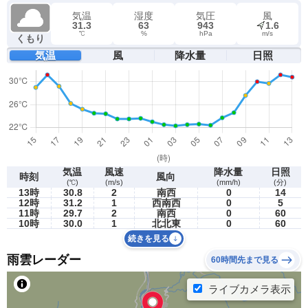
気温
湿度
気圧
風
31.3
63
943
1.6
℃
%
hPa
m/s
くもり
気温
風
降水量
日照
気温
風速
降水量
日照
時刻
風向
(℃)
(m/s)
(mm/h)
(分)
13時
30.8
2
南西
0
14
12時
31.2
1
西南西
0
5
11時
29.7
2
南西
0
60
10時
30.0
1
北北東
0
60
続きを見る
雨雲レーダー
60時間先まで見る