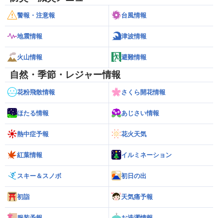
警報・注意報
台風情報
地震情報
津波情報
火山情報
避難情報
自然・季節・レジャー情報
花粉飛散情報
さくら開花情報
ほたる情報
あじさい情報
熱中症予報
花火天気
紅葉情報
イルミネーション
スキー＆スノボ
初日の出
初詣
天気痛予報
服装予報
お洗濯情報