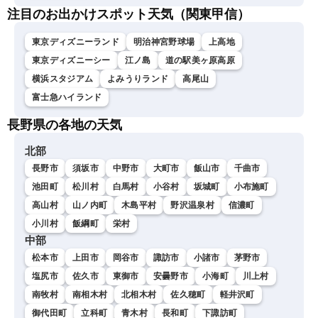
注目のお出かけスポット天気（関東甲信）
東京ディズニーランド
明治神宮野球場
上高地
東京ディズニーシー
江ノ島
道の駅美ヶ原高原
横浜スタジアム
よみうりランド
高尾山
富士急ハイランド
長野県の各地の天気
北部
長野市
須坂市
中野市
大町市
飯山市
千曲市
池田町
松川村
白馬村
小谷村
坂城町
小布施町
高山村
山ノ内町
木島平村
野沢温泉村
信濃町
小川村
飯綱町
栄村
中部
松本市
上田市
岡谷市
諏訪市
小諸市
茅野市
塩尻市
佐久市
東御市
安曇野市
小海町
川上村
南牧村
南相木村
北相木村
佐久穂町
軽井沢町
御代田町
立科町
青木村
長和町
下諏訪町