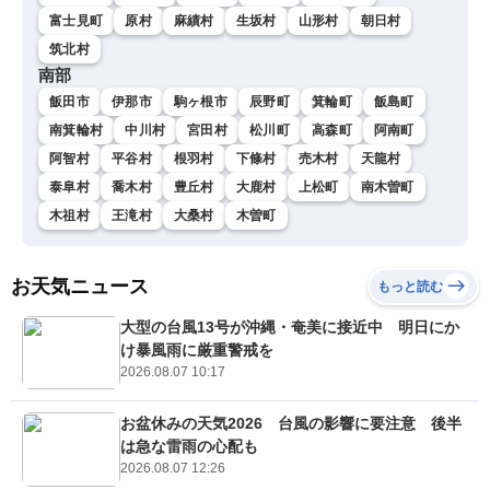
富士見町
原村
麻績村
生坂村
山形村
朝日村
筑北村
南部
飯田市
伊那市
駒ヶ根市
辰野町
箕輪町
飯島町
南箕輪村
中川村
宮田村
松川町
高森町
阿南町
阿智村
平谷村
根羽村
下條村
売木村
天龍村
泰阜村
喬木村
豊丘村
大鹿村
上松町
南木曽町
木祖村
王滝村
大桑村
木曽町
お天気ニュース
もっと読む
大型の台風13号が沖縄・奄美に接近中 明日にか
け暴風雨に厳重警戒を
2026.08.07 10:17
お盆休みの天気2026 台風の影響に要注意 後半
は急な雷雨の心配も
2026.08.07 12:26