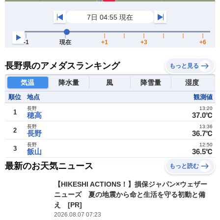
長野県のアメダスランキング
もっと見る
気温
降水量
風
降雪量
湿度
順位
地点
観測値
長野
13:20
1
穂高
37.0℃
長野
13:36
2
長野
36.7℃
長野
12:50
3
飯山
36.5℃
最新のお天気ニュース
もっと読む
【HIKESHI ACTIONS！】損保ジャパン×ウェザー
ニューズ 夏の地震から命と生活を守る初動と備
え [PR]
2026.08.07 07:23