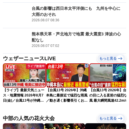
台風の影響は西日本太平洋側にも 九州を中心に
大雨のおそれ
2026.08.07 08:36
熊本県天草・芦北地方で地震 最大震度3 津波の心
配なし
2026.08.07 07:02
ウェザーニュースLiVE
もっと見る
ライブ放送中
【ライブ】最新天気ニュー
【台風13号 2026年】沖縄
【台風13号 2026年】台
ス・地震情報 2026年8月7
本島に最接近で猛烈な雨風
の目に入る直前の猛烈な
日(金)／台風13号が沖縄・
／動き遅く影響長引くおそ
風 最大瞬間風速42.2m/s
奄美に最接近へ 令和8年
れ（7日13時更新）
測 吹き返しも猛烈な暴
熊本地震情報〈ウェザーニ
になるおそれ（7日11時
ュースLiVEアフタヌーン・
新）
中部の人気の花火大会
もっと見る
小林李衣奈／内藤邦裕〉