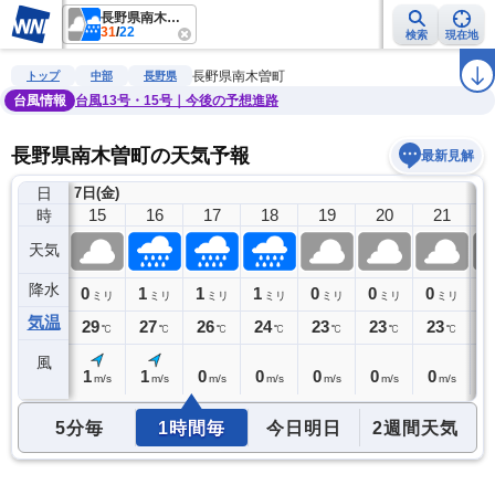
長野県南木曽町
31
/
22
検索
現在地
雨雲レーダー
台風情報
地震情報
警報・注意報
2週間天気
ラ
長野県南木曽町
トップ
中部
長野県
台風情報
台風13号・15号｜今後の予想進路
長野県南木曽町の天気予報
最新見解
日
7日(金)
14
15
16
17
18
19
20
21
時
天気
降水
0
0
1
1
1
0
0
0
0
ミリ
ミリ
ミリ
ミリ
ミリ
ミリ
ミリ
ミリ
気温
30
29
27
26
24
23
23
23
2
℃
℃
℃
℃
℃
℃
℃
℃
風
1
1
1
0
0
0
0
0
0
m/s
m/s
m/s
m/s
m/s
m/s
m/s
m/s
5分毎
1時間毎
今日明日
2週間天気