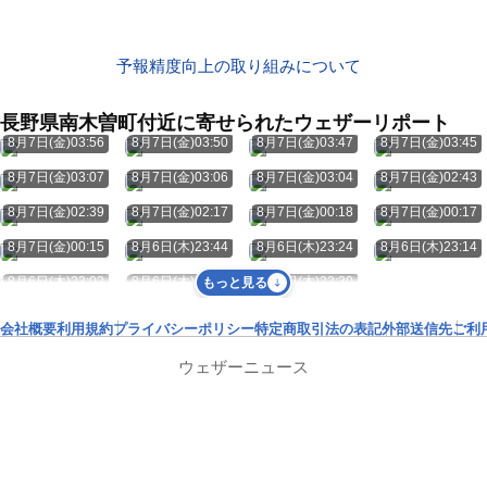
予報精度向上の取り組みについて
長野県南木曽町付近に寄せられたウェザーリポート
8月7日(金)03:56
8月7日(金)03:50
8月7日(金)03:47
8月7日(金)03:45
8月7日(金)03:07
8月7日(金)03:06
8月7日(金)03:04
8月7日(金)02:43
8月7日(金)02:39
8月7日(金)02:17
8月7日(金)00:18
8月7日(金)00:17
8月7日(金)00:15
8月6日(木)23:44
8月6日(木)23:24
8月6日(木)23:14
8月6日(木)23:02
8月6日(木)22:52
8月6日(木)22:30
もっと見る
会社概要
利用規約
プライバシーポリシー
特定商取引法の表記
外部送信先
ご利
ウェザーニュース