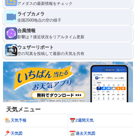
アメダスの最新情報をチェック
ライブカメラ
全国2500地点の空の様子
台風情報
影響は？接近状況をリアルタイム更新
ウェザーリポート
空の写真を投稿して最新の天気を共有
天気メニュー
天気予報
2週間天気
天気図
過去天気図