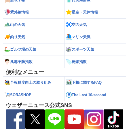
紫外線情報
星空・天体情報
山の天気
空の天気
釣り天気
マリン天気
ゴルフ場の天気
スポーツ天気
風邪予防指数
乾燥指数
便利なメニュー
予報精度向上の取り組み
予報に関するFAQ
SORASHOP
The Last 10-second
ウェザーニュース公式SNS