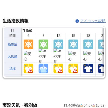
生活指数情報
アイコンの説明
日
7日(金)
6
9
12
15
18
21
時間
熱中症
天気痛
洗濯
実況天気・観測値
13:40時点
(
04:57
18:52
)