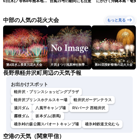
6日(木)／令和8年熊本地震
台風15号の動向にも注意
にかけて沖縄本島・奄美
情報／台風13号が大東島地
過する見込み 早めの備
方に最接近〈ウェザーニュ
を ※8月6日10時更新
ースLiVEアフタヌーン・青
中部の人気の花火大会
もっと見る
原桃香／本田竜也〉
第4回ぎふ長良川花火大会
片貝まつり浅原神社秋季例大祭奉納大煙火
第80回按針祭海の花火大会
長野県軽井沢町周辺の天気予報
お出かけスポット
軽井沢・プリンスショッピングプラザ
軽井沢プリンスホテルスキー場
軽井沢ガーデンテラス
湯川ダム
八風平キャンプ場
RVパーク 西軽井沢
霧積ダム
坂本ダム(群馬)
碓氷峠の森公園スパオートキャンプ場
碓氷峠鉄道文化むら
空港の天気（関東甲信）