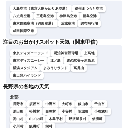
大島空港（東京大島かめりあ空港）
信州まつもと空港
八丈島空港
三宅島空港
神津島空港
新島空港
東京国際空港（羽田空港）
茨城空港
調布飛行場
成田国際空港
注目のお出かけスポット天気（関東甲信）
東京ディズニーランド
明治神宮野球場
上高地
東京ディズニーシー
江ノ島
道の駅美ヶ原高原
横浜スタジアム
よみうりランド
高尾山
富士急ハイランド
長野県の各地の天気
北部
長野市
須坂市
中野市
大町市
飯山市
千曲市
池田町
松川村
白馬村
小谷村
坂城町
小布施町
高山村
山ノ内町
木島平村
野沢温泉村
信濃町
小川村
飯綱町
栄村