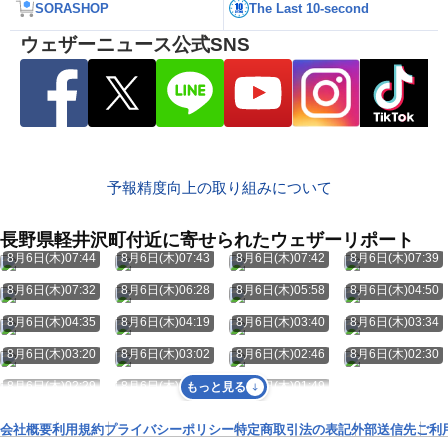
SORASHOP
The Last 10-second
ウェザーニュース公式SNS
予報精度向上の取り組みについて
長野県軽井沢町付近に寄せられたウェザーリポート
8月6日(木)07:44
8月6日(木)07:43
8月6日(木)07:42
8月6日(木)07:39
8月6日(木)07:32
8月6日(木)06:28
8月6日(木)05:58
8月6日(木)04:50
8月6日(木)04:35
8月6日(木)04:19
8月6日(木)03:40
8月6日(木)03:34
8月6日(木)03:20
8月6日(木)03:02
8月6日(木)02:46
8月6日(木)02:30
8月6日(木)02:29
8月6日(木)02:00
8月6日(木)01:49
もっと見る
会社概要
利用規約
プライバシーポリシー
特定商取引法の表記
外部送信先
ご利