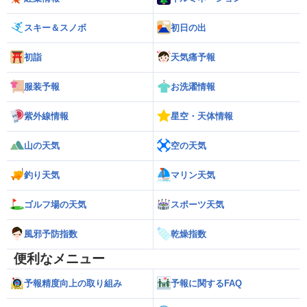
スキー＆スノボ
初日の出
初詣
天気痛予報
服装予報
お洗濯情報
紫外線情報
星空・天体情報
山の天気
空の天気
釣り天気
マリン天気
ゴルフ場の天気
スポーツ天気
風邪予防指数
乾燥指数
便利なメニュー
予報精度向上の取り組み
予報に関するFAQ