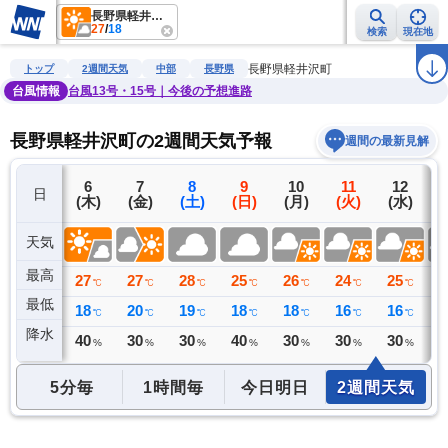
長野県軽井沢町
27
/
18
検索
現在地
雨雲レーダー
台風情報
地震情報
警報・注意報
2週間天気
ラ
長野県軽井沢町
トップ
2週間天気
中部
長野県
台風情報
台風13号・15号｜今後の予想進路
長野県軽井沢町の2週間天気予報
週間の最新見解
5
6
7
8
9
10
11
12
日
(水)
(木)
(金)
(土)
(日)
(月)
(火)
(水)
(
天気
最高
26
27
27
28
25
26
24
25
2
℃
℃
℃
℃
℃
℃
℃
℃
最低
14
18
20
19
18
18
16
16
1
℃
℃
℃
℃
℃
℃
℃
℃
降水
0
40
30
30
40
30
30
30
3
ミリ
%
%
%
%
%
%
%
5分毎
1時間毎
今日明日
2週間天気