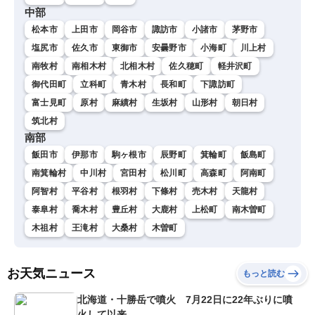
中部
松本市
上田市
岡谷市
諏訪市
小諸市
茅野市
塩尻市
佐久市
東御市
安曇野市
小海町
川上村
南牧村
南相木村
北相木村
佐久穂町
軽井沢町
御代田町
立科町
青木村
長和町
下諏訪町
富士見町
原村
麻績村
生坂村
山形村
朝日村
筑北村
南部
飯田市
伊那市
駒ヶ根市
辰野町
箕輪町
飯島町
南箕輪村
中川村
宮田村
松川町
高森町
阿南町
阿智村
平谷村
根羽村
下條村
売木村
天龍村
泰阜村
喬木村
豊丘村
大鹿村
上松町
南木曽町
木祖村
王滝村
大桑村
木曽町
お天気ニュース
もっと読む
北海道・十勝岳で噴火 7月22日に22年ぶりに噴
火して以来