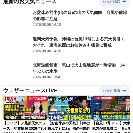
最新のお天気ニュース
もっと読む
お盆休み前半(山の日)の山の天気傾向 台風や前線
の影響に注意
2026.08.06 14:10
週間天気予報 沖縄は台風13号による荒天長引く
おそれ 東海以西はお盆休みも猛暑に警戒
2026.08.06 14:20
北海道函館市・恵山で火山性地震が一時増加 14
年ぶりの水準
2026.08.06 13:46
ウェザーニュースLiVE
もっと見る
ライブ放送中
【ライブ】／最新天気ニュ
【お盆休みの天気】前半は
【台風13号 2026】大東
ース・地震情報 2026年8月
晴れてもにわか雨の可能性
地方が暴風域に 明日午