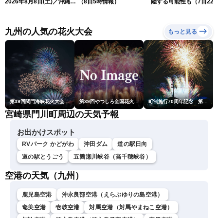
2026年8月8日(土)／沖縄・
（8日5時情報）
陸する可能性も（7日22
奄美は大荒れの天気が続く
情報）
／令和8年熊本地震情報 ／
〈ウェザーニュースLiVEモ
九州の人気の花火大会
もっと見る
ーニング・松本真央／山口
剛央〉
第39回関門海峡花火大会(門司側)
第39回やつしろ全国花火競技大会
町制施行70周年記念 第48回南種子町ロケット祭
宮崎県門川町周辺の天気予報
お出かけスポット
RVパーク かどがわ
沖田ダム
道の駅日向
道の駅とうごう
五箇瀬川峡谷（高千穂峡谷）
空港の天気（九州）
鹿児島空港
沖永良部空港（えらぶゆりの島空港）
奄美空港
壱岐空港
対馬空港（対馬やまねこ空港）