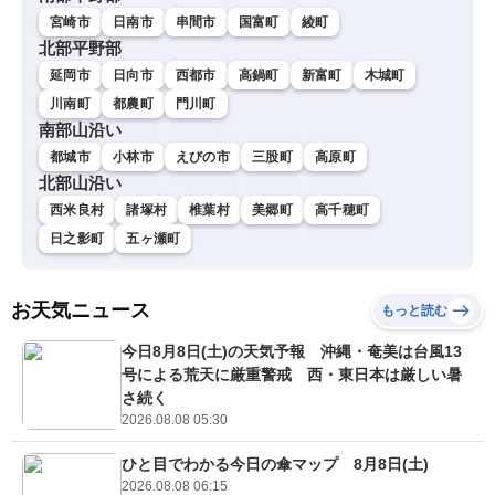
宮崎市
日南市
串間市
国富町
綾町
北部平野部
延岡市
日向市
西都市
高鍋町
新富町
木城町
川南町
都農町
門川町
南部山沿い
都城市
小林市
えびの市
三股町
高原町
北部山沿い
西米良村
諸塚村
椎葉村
美郷町
高千穂町
日之影町
五ヶ瀬町
お天気ニュース
もっと読む
今日8月8日(土)の天気予報 沖縄・奄美は台風13
号による荒天に厳重警戒 西・東日本は厳しい暑
さ続く
2026.08.08 05:30
ひと目でわかる今日の傘マップ 8月8日(土)
2026.08.08 06:15