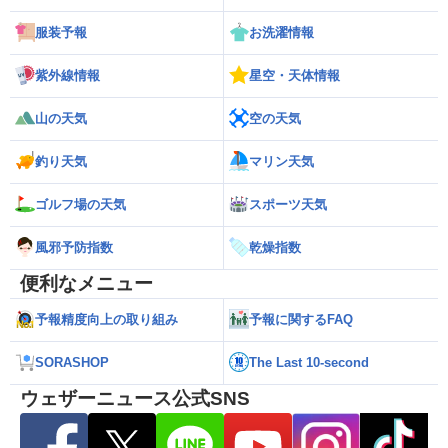
服装予報
お洗濯情報
紫外線情報
星空・天体情報
山の天気
空の天気
釣り天気
マリン天気
ゴルフ場の天気
スポーツ天気
風邪予防指数
乾燥指数
便利なメニュー
予報精度向上の取り組み
予報に関するFAQ
SORASHOP
The Last 10-second
ウェザーニュース公式SNS