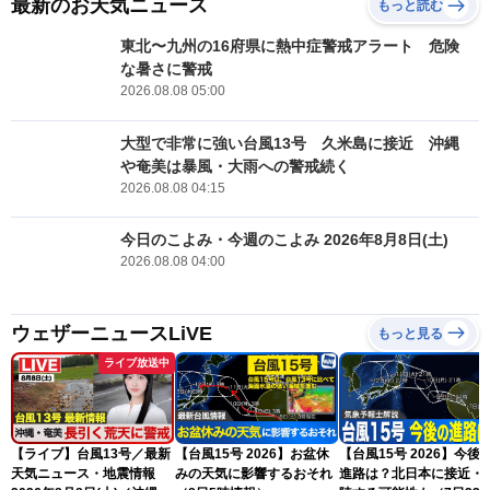
最新のお天気ニュース
もっと読む
東北〜九州の16府県に熱中症警戒アラート 危険
な暑さに警戒
2026.08.08 05:00
大型で非常に強い台風13号 久米島に接近 沖縄
や奄美は暴風・大雨への警戒続く
2026.08.08 04:15
今日のこよみ・今週のこよみ 2026年8月8日(土)
2026.08.08 04:00
ウェザーニュースLiVE
もっと見る
ライブ放送中
【ライブ】台風13号／最新
【台風15号 2026】お盆休
【台風15号 2026】今後
天気ニュース・地震情報
みの天気に影響するおそれ
進路は？北日本に接近・