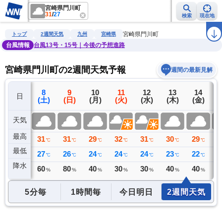
宮崎県門川町
31
/
27
検索
現在地
雨雲レーダー
台風情報
地震情報
警報・注意報
2週間天気
ラ
宮崎県門川町
トップ
2週間天気
九州
宮崎県
台風情報
台風13号・15号｜今後の予想進路
宮崎県門川町の2週間天気予報
週間の最新見解
7
8
9
10
11
12
13
14
日
(金)
(土)
(日)
(月)
(火)
(水)
(木)
(金)
(
天気
最高
30
31
31
29
32
31
30
29
3
℃
℃
℃
℃
℃
℃
℃
℃
最低
27
27
26
24
24
24
23
22
2
℃
℃
℃
℃
℃
℃
℃
℃
降水
59
60
80
40
30
30
40
40
4
ミリ
%
%
%
%
%
%
%
5分毎
1時間毎
今日明日
2週間天気