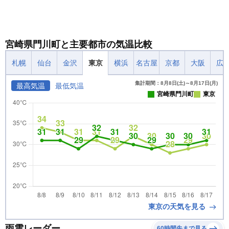
宮崎県門川町と主要都市の気温比較
札幌
仙台
金沢
東京
横浜
名古屋
京都
大阪
広
集計期間：8月8日(土)～8月17日(月)
最高気温
最低気温
宮崎県門川町
東京
東京の天気を見る
雨雲レーダー
60時間先まで見る