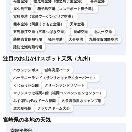
与論空港
徳之島空港（徳之島子宝空港）
喜界空港
屋久島空港
種子島空港（コスモポート種子島）
宮崎空港（宮崎ブーゲンビリア空港）
熊本空港（阿蘇くまもと空港）
天草空港
五島福江空港（五島つばき空港）
長崎空港
北九州空港
薩摩硫黄島飛行場
福岡空港
大分空港
九州佐賀国際空港
諏訪之瀬島飛行場
注目のお出かけスポット天気（九州）
ハウステンボス
城島高原パーク
ハーモニーランド（サンリオキャラクターパーク）
くじゅう花公園
グリーンランドリゾート
マリンメッセ福岡A館（福岡コンベンションセンター）
みずほPayPayドーム福岡
久住高原沢水キャンプ場
道の駅桜島
クラサスドーム大分
宮崎県の各地の天気
南部平野部