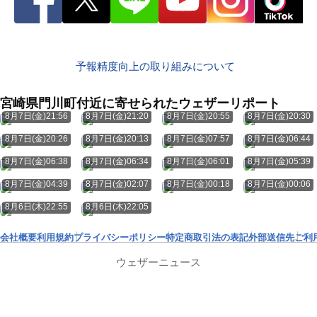
予報精度向上の取り組みについて
宮崎県門川町付近に寄せられたウェザーリポート
8月7日(金)21:56
8月7日(金)21:20
8月7日(金)20:55
8月7日(金)20:30
8月7日(金)20:26
8月7日(金)20:13
8月7日(金)07:57
8月7日(金)06:44
8月7日(金)06:38
8月7日(金)06:34
8月7日(金)06:01
8月7日(金)05:39
8月7日(金)04:39
8月7日(金)02:07
8月7日(金)00:18
8月7日(金)00:06
8月6日(木)22:55
8月6日(木)22:05
会社概要
利用規約
プライバシーポリシー
特定商取引法の表記
外部送信先
ご利
ウェザーニュース