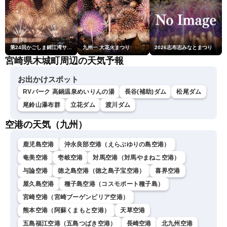
第24回かごしま錦江湾サマーナイト大花火大会
九州一 大花火まつり
2026志布志みなとまつり
宮崎県木城町周辺の天気予報
お出かけスポット
RVパーク 高鍋温泉めいりんの湯
長谷(補助)ダム
松尾ダム
尾鈴山瀑布群
立花ダム
渡川ダム
空港の天気（九州）
鹿児島空港
沖永良部空港（えらぶゆりの島空港）
奄美空港
壱岐空港
対馬空港（対馬やまねこ空港）
与論空港
徳之島空港（徳之島子宝空港）
喜界空港
屋久島空港
種子島空港（コスモポート種子島）
宮崎空港（宮崎ブーゲンビリア空港）
熊本空港（阿蘇くまもと空港）
天草空港
五島福江空港（五島つばき空港）
長崎空港
北九州空港