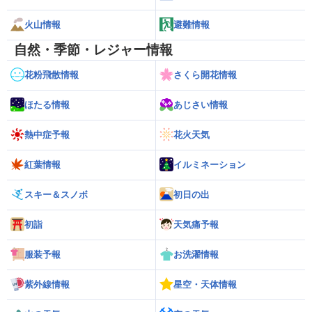
火山情報
避難情報
自然・季節・レジャー情報
花粉飛散情報
さくら開花情報
ほたる情報
あじさい情報
熱中症予報
花火天気
紅葉情報
イルミネーション
スキー＆スノボ
初日の出
初詣
天気痛予報
服装予報
お洗濯情報
紫外線情報
星空・天体情報