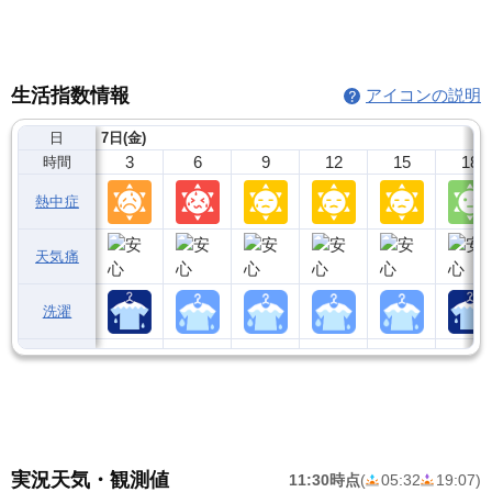
生活指数情報
アイコンの説明
日
7日(金)
3
6
9
12
15
18
時間
熱中症
天気痛
洗濯
実況天気・観測値
11:30時点
(
05:32
19:07
)