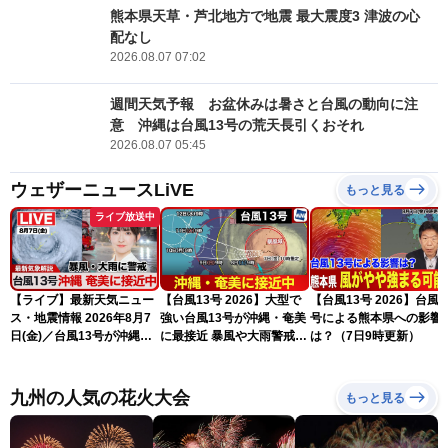
熊本県天草・芦北地方で地震 最大震度3 津波の心
配なし
2026.08.07 07:02
週間天気予報 お盆休みは暑さと台風の動向に注
意 沖縄は台風13号の荒天長引くおそれ
2026.08.07 05:45
ウェザーニュースLiVE
もっと見る
ライブ放送中
【ライブ】最新天気ニュー
【台風13号 2026】大型で
【台風13号 2026】台風1
ス・地震情報 2026年8月7
強い台風13号が沖縄・奄美
号による熊本県への影響
日(金)／台風13号が沖縄・
に最接近 暴風や大雨警戒
は？（7日9時更新）
奄美に最接近へ 令和8年
（7日10時現在）
熊本地震情報〈ウェザーニ
ュースLiVEコーヒータイ
九州の人気の花火大会
もっと見る
ム・江川清音／有賀哲夫〉