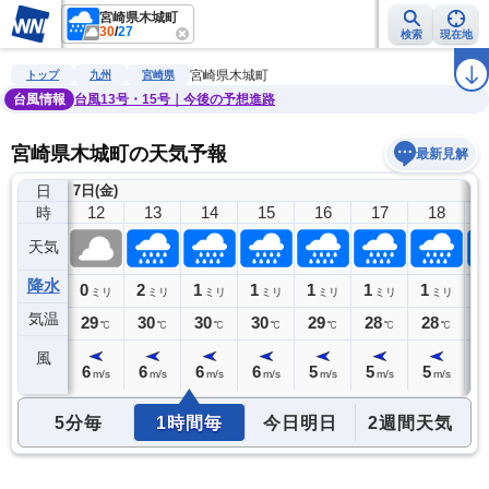
宮崎県木城町
30
/
27
検索
現在地
雨雲レーダー
台風情報
地震情報
警報・注意報
2週間天気
ラ
宮崎県木城町
トップ
九州
宮崎県
台風情報
台風13号・15号｜今後の予想進路
宮崎県木城町の天気予報
最新見解
日
7日(金)
11
12
13
14
15
16
17
18
時
天気
降水
0
0
2
1
1
1
1
1
1
ミリ
ミリ
ミリ
ミリ
ミリ
ミリ
ミリ
ミリ
気温
28
29
30
30
30
29
28
28
2
℃
℃
℃
℃
℃
℃
℃
℃
風
5
6
6
6
6
5
5
5
5
m/s
m/s
m/s
m/s
m/s
m/s
m/s
m/s
5分毎
1時間毎
今日明日
2週間天気