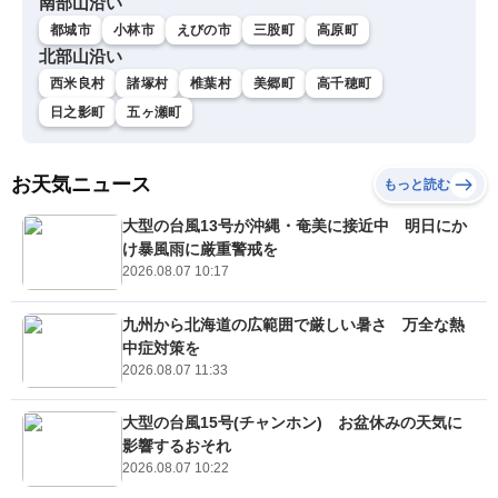
南部山沿い
都城市
小林市
えびの市
三股町
高原町
北部山沿い
西米良村
諸塚村
椎葉村
美郷町
高千穂町
日之影町
五ヶ瀬町
お天気ニュース
もっと読む
大型の台風13号が沖縄・奄美に接近中 明日にか
け暴風雨に厳重警戒を
2026.08.07 10:17
九州から北海道の広範囲で厳しい暑さ 万全な熱
中症対策を
2026.08.07 11:33
大型の台風15号(チャンホン) お盆休みの天気に
影響するおそれ
2026.08.07 10:22