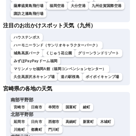
薩摩硫黄島飛行場
福岡空港
大分空港
九州佐賀国際空港
諏訪之瀬島飛行場
注目のお出かけスポット天気（九州）
ハウステンボス
ハーモニーランド（サンリオキャラクターパーク）
城島高原パーク
くじゅう花公園
グリーンランドリゾート
みずほPayPayドーム福岡
マリンメッセ福岡A館（福岡コンベンションセンター）
久住高原沢水キャンプ場
道の駅桜島
ボイボイキャンプ場
宮崎県の各地の天気
南部平野部
宮崎市
日南市
串間市
国富町
綾町
北部平野部
延岡市
日向市
西都市
高鍋町
新富町
木城町
川南町
都農町
門川町