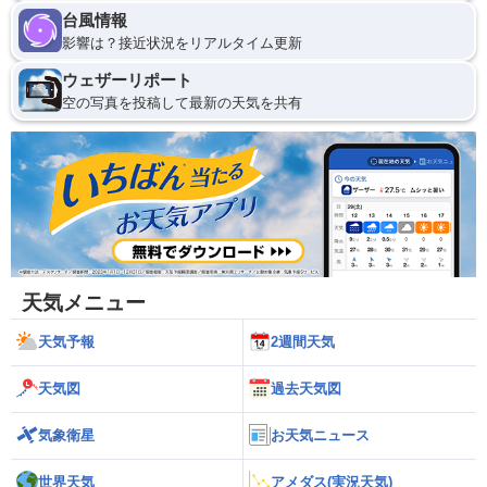
台風情報
影響は？接近状況をリアルタイム更新
ウェザーリポート
空の写真を投稿して最新の天気を共有
天気メニュー
天気予報
2週間天気
天気図
過去天気図
気象衛星
お天気ニュース
世界天気
アメダス(実況天気)