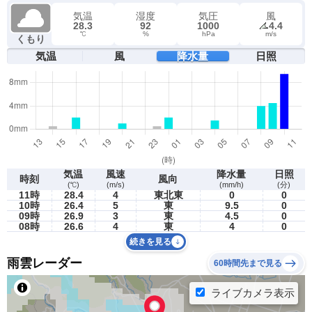
気温
湿度
気圧
風
28.3
92
1000
4.4
℃
%
hPa
m/s
くもり
気温
風
降水量
日照
気温
風速
降水量
日照
時刻
風向
(℃)
(m/s)
(mm/h)
(分)
11時
28.4
4
東北東
0
0
10時
26.4
5
東
9.5
0
09時
26.9
3
東
4.5
0
08時
26.6
4
東
4
0
続きを見る
雨雲レーダー
60時間先まで見る