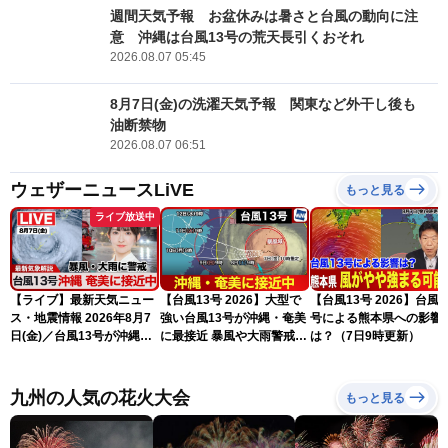
週間天気予報 お盆休みは暑さと台風の動向に注
意 沖縄は台風13号の荒天長引くおそれ
2026.08.07 05:45
8月7日(金)の洗濯天気予報 関東など外干し後も
油断禁物
2026.08.07 06:51
ウェザーニュースLiVE
もっと見る
ライブ放送中
【ライブ】最新天気ニュー
【台風13号 2026】大型で
【台風13号 2026】台風1
ス・地震情報 2026年8月7
強い台風13号が沖縄・奄美
号による熊本県への影響
日(金)／台風13号が沖縄・
に最接近 暴風や大雨警戒
は？（7日9時更新）
奄美に最接近へ 令和8年
（7日10時現在）
熊本地震情報〈ウェザーニ
ュースLiVEコーヒータイ
九州の人気の花火大会
もっと見る
ム・江川清音／有賀哲夫〉