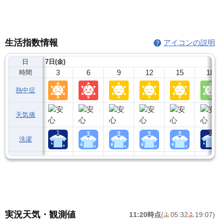
生活指数情報
アイコンの説明
日
7日(金)
3
6
9
12
15
18
時間
熱中症
天気痛
洗濯
実況天気・観測値
11:20時点
(
05:32
19:07
)