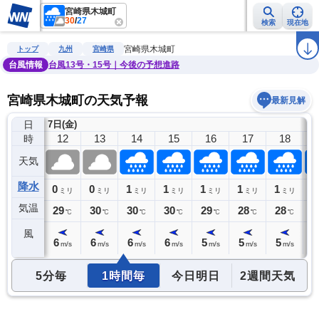
宮崎県木城町
30
/
27
検索
現在地
雨雲レーダー
台風情報
地震情報
警報・注意報
2週間天気
ラ
宮崎県木城町
トップ
九州
宮崎県
台風情報
台風13号・15号｜今後の予想進路
宮崎県木城町の天気予報
最新見解
日
7日(金)
11
12
13
14
15
16
17
18
時
天気
降水
0
0
0
1
1
1
1
1
1
ミリ
ミリ
ミリ
ミリ
ミリ
ミリ
ミリ
ミリ
気温
28
29
30
30
30
29
28
28
2
℃
℃
℃
℃
℃
℃
℃
℃
風
5
6
6
6
6
5
5
5
5
m/s
m/s
m/s
m/s
m/s
m/s
m/s
m/s
5分毎
1時間毎
今日明日
2週間天気