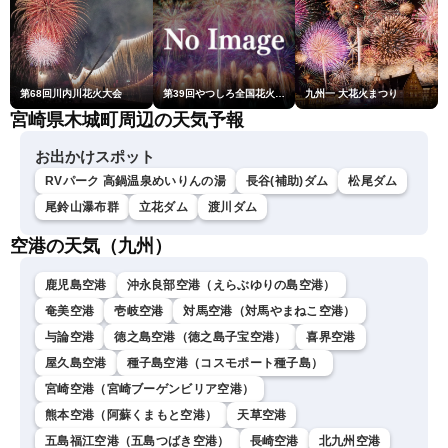
第68回川内川花火大会
第39回やつしろ全国花火競技大会
九州一 大花火まつり
宮崎県木城町周辺の天気予報
お出かけスポット
RVパーク 高鍋温泉めいりんの湯
長谷(補助)ダム
松尾ダム
尾鈴山瀑布群
立花ダム
渡川ダム
空港の天気（九州）
鹿児島空港
沖永良部空港（えらぶゆりの島空港）
奄美空港
壱岐空港
対馬空港（対馬やまねこ空港）
与論空港
徳之島空港（徳之島子宝空港）
喜界空港
屋久島空港
種子島空港（コスモポート種子島）
宮崎空港（宮崎ブーゲンビリア空港）
熊本空港（阿蘇くまもと空港）
天草空港
五島福江空港（五島つばき空港）
長崎空港
北九州空港