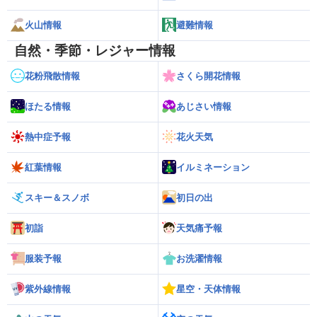
火山情報
避難情報
自然・季節・レジャー情報
花粉飛散情報
さくら開花情報
ほたる情報
あじさい情報
熱中症予報
花火天気
紅葉情報
イルミネーション
スキー＆スノボ
初日の出
初詣
天気痛予報
服装予報
お洗濯情報
紫外線情報
星空・天体情報