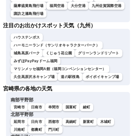
薩摩硫黄島飛行場
福岡空港
大分空港
九州佐賀国際空港
諏訪之瀬島飛行場
注目のお出かけスポット天気（九州）
ハウステンボス
ハーモニーランド（サンリオキャラクターパーク）
城島高原パーク
くじゅう花公園
グリーンランドリゾート
みずほPayPayドーム福岡
マリンメッセ福岡A館（福岡コンベンションセンター）
久住高原沢水キャンプ場
道の駅桜島
ボイボイキャンプ場
宮崎県の各地の天気
南部平野部
宮崎市
日南市
串間市
国富町
綾町
北部平野部
延岡市
日向市
西都市
高鍋町
新富町
木城町
川南町
都農町
門川町