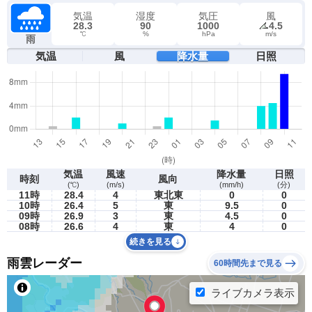
気温
湿度
気圧
風
28.3
90
1000
4.5
℃
%
hPa
m/s
雨
気温
風
降水量
日照
気温
風速
降水量
日照
時刻
風向
(℃)
(m/s)
(mm/h)
(分)
11時
28.4
4
東北東
0
0
10時
26.4
5
東
9.5
0
09時
26.9
3
東
4.5
0
08時
26.6
4
東
4
0
続きを見る
雨雲レーダー
60時間先まで見る