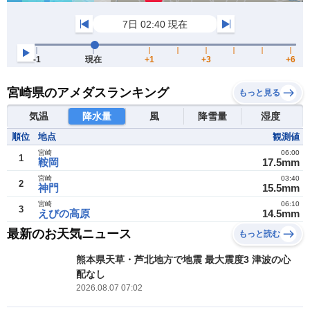
宮崎県のアメダスランキング
もっと見る
気温
降水量
風
降雪量
湿度
順位
地点
観測値
宮崎
06:00
1
鞍岡
17.5mm
宮崎
03:40
2
神門
15.5mm
宮崎
06:10
3
えびの高原
14.5mm
最新のお天気ニュース
もっと読む
熊本県天草・芦北地方で地震 最大震度3 津波の心
配なし
2026.08.07 07:02