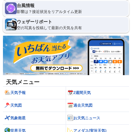
台風情報
影響は？接近状況をリアルタイム更新
ウェザーリポート
空の写真を投稿して最新の天気を共有
天気メニュー
天気予報
2週間天気
天気図
過去天気図
気象衛星
お天気ニュース
世界天気
アメダス(実況天気)