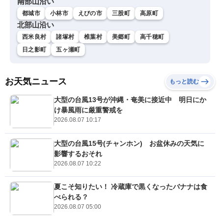
南部山沿い
都城市
小林市
えびの市
三股町
高原町
北部山沿い
西米良村
諸塚村
椎葉村
美郷町
高千穂町
日之影町
五ヶ瀬町
お天気ニュース
もっと読む
大型の台風13号が沖縄・奄美に接近中 明日にか
け暴風雨に厳重警戒を
2026.08.07 10:17
大型の台風15号(チャンホン) お盆休みの天気に
影響するおそれ
2026.08.07 10:22
夏こそ知りたい！ 冷蔵庫で黒くなったバナナは食
べられる？
2026.08.07 05:00