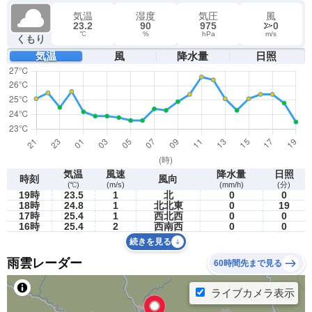
気温
湿度
気圧
風
23.2
90
975
0
℃
%
hPa
m/s
くもり
気温
風
降水量
日照
気温
風速
降水量
日照
時刻
風向
(℃)
(m/s)
(mm/h)
(分)
19時
23.5
1
北
0
0
18時
24.8
1
北北東
0
19
17時
25.4
1
西北西
0
0
16時
25.4
2
西南西
0
0
続きを見る
雨雲レーダー
60時間先まで見る