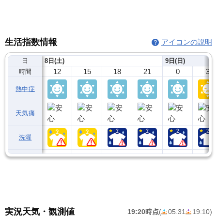
生活指数情報
アイコンの説明
日
8日(土)
9日(日)
12
15
18
21
0
3
時間
熱中症
天気痛
洗濯
実況天気・観測値
19:20時点
(
05:31
19:10
)