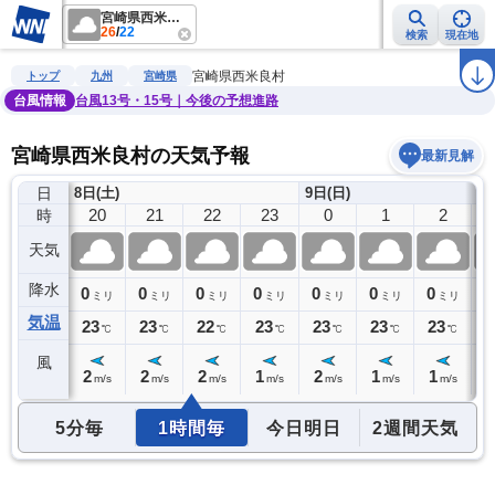
宮崎県西米良村
26
/
22
検索
現在地
雨雲レーダー
台風情報
地震情報
警報・注意報
2週間天気
ラ
宮崎県西米良村
トップ
九州
宮崎県
台風情報
台風13号・15号｜今後の予想進路
宮崎県西米良村の天気予報
最新見解
日
8日(土)
9日(日)
19
20
21
22
23
0
1
2
時
天気
降水
0
0
0
0
0
0
0
0
0
ミリ
ミリ
ミリ
ミリ
ミリ
ミリ
ミリ
ミリ
気温
23
23
23
22
23
23
23
23
2
℃
℃
℃
℃
℃
℃
℃
℃
風
2
2
2
2
1
2
1
1
1
m/s
m/s
m/s
m/s
m/s
m/s
m/s
m/s
5分毎
1時間毎
今日明日
2週間天気