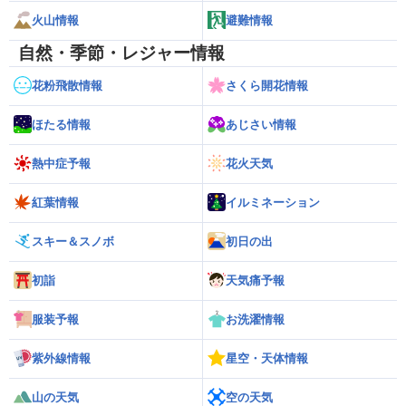
火山情報
避難情報
自然・季節・レジャー情報
花粉飛散情報
さくら開花情報
ほたる情報
あじさい情報
熱中症予報
花火天気
紅葉情報
イルミネーション
スキー＆スノボ
初日の出
初詣
天気痛予報
服装予報
お洗濯情報
紫外線情報
星空・天体情報
山の天気
空の天気