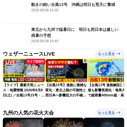
動きの鈍い台風13号 沖縄は明日も荒天に警戒
2026.08.08 16:30
東北から九州で猛暑日に 明日も西日本は厳しい
残暑の予想
2026.08.08 15:40
ウェザーニュースLiVE
もっと見る
ライブ放送中
【ライブ】最新天気ニュー
【台風15号】進路に複雑な
【台風13号 進路解説】
ス・地震情報 2026年8月8
変化・東北上陸の可能性と
後も影響長期化・奄美大
日(土) ／台風13号15号・ゲ
西日本へ影響拡大の不確実
で総雨量400mm超・高
リラ雷雨最新見解・令和8
性
に要警戒（2026.08.08
年熊本地震情報〈ウェザー
16:00）
ニュースLiVEイブニング・
九州の人気の花火大会
もっと見る
小川千奈／芳野達郎〉