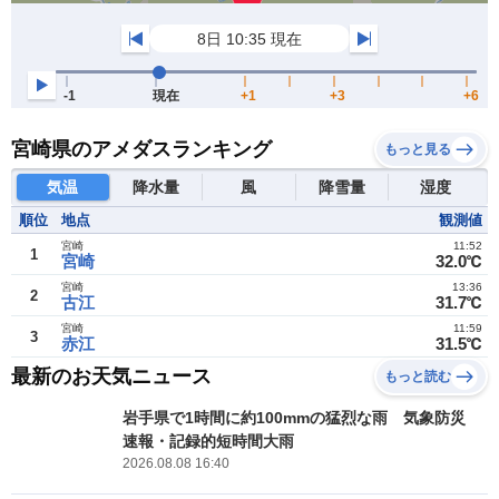
宮崎県のアメダスランキング
もっと見る
気温
降水量
風
降雪量
湿度
順位
地点
観測値
宮崎
11:52
1
宮崎
32.0℃
宮崎
13:36
2
古江
31.7℃
宮崎
11:59
3
赤江
31.5℃
最新のお天気ニュース
もっと読む
岩手県で1時間に約100mmの猛烈な雨 気象防災
速報・記録的短時間大雨
2026.08.08 16:40