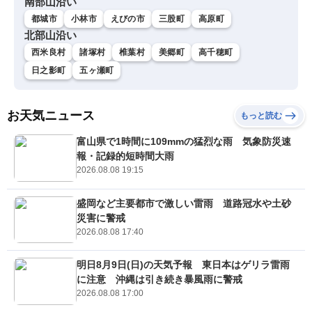
南部山沿い
都城市
小林市
えびの市
三股町
高原町
北部山沿い
西米良村
諸塚村
椎葉村
美郷町
高千穂町
日之影町
五ヶ瀬町
お天気ニュース
もっと読む
富山県で1時間に109mmの猛烈な雨 気象防災速
報・記録的短時間大雨
2026.08.08 19:15
盛岡など主要都市で激しい雷雨 道路冠水や土砂
災害に警戒
2026.08.08 17:40
明日8月9日(日)の天気予報 東日本はゲリラ雷雨
に注意 沖縄は引き続き暴風雨に警戒
2026.08.08 17:00