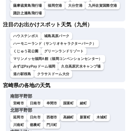
薩摩硫黄島飛行場
福岡空港
大分空港
九州佐賀国際空港
諏訪之瀬島飛行場
注目のお出かけスポット天気（九州）
ハウステンボス
城島高原パーク
ハーモニーランド（サンリオキャラクターパーク）
くじゅう花公園
グリーンランドリゾート
マリンメッセ福岡A館（福岡コンベンションセンター）
みずほPayPayドーム福岡
久住高原沢水キャンプ場
道の駅桜島
クラサスドーム大分
宮崎県の各地の天気
南部平野部
宮崎市
日南市
串間市
国富町
綾町
北部平野部
延岡市
日向市
西都市
高鍋町
新富町
木城町
川南町
都農町
門川町