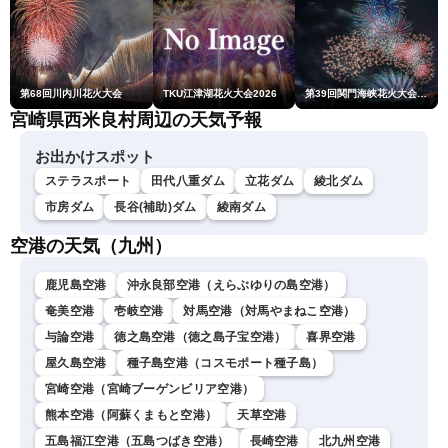
第68回川内川花火大会
TKU江津湖花火大会2026
第39回関門海峡花火大会(門司側)
宮崎県西米良村周辺の天気予報
お出かけスポット
ステラスポート
田代八重ダム
立花ダム
綾北ダム
市房ダム
長谷(補助)ダム
綾南ダム
空港の天気（九州）
鹿児島空港
沖永良部空港（えらぶゆりの島空港）
奄美空港
壱岐空港
対馬空港（対馬やまねこ空港）
与論空港
徳之島空港（徳之島子宝空港）
喜界空港
屋久島空港
種子島空港（コスモポート種子島）
宮崎空港（宮崎ブーゲンビリア空港）
熊本空港（阿蘇くまもと空港）
天草空港
五島福江空港（五島つばき空港）
長崎空港
北九州空港