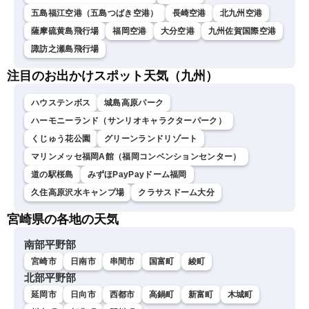
五島福江空港（五島つばき空港）
長崎空港
北九州空港
薩摩硫黄島飛行場
福岡空港
大分空港
九州佐賀国際空港
諏訪之瀬島飛行場
注目のお出かけスポット天気（九州）
ハウステンボス
城島高原パーク
ハーモニーランド（サンリオキャラクターパーク）
くじゅう花公園
グリーンランドリゾート
マリンメッセ福岡A館（福岡コンベンションセンター）
道の駅桜島
みずほPayPayドーム福岡
久住高原沢水キャンプ場
クラサスドーム大分
宮崎県の各地の天気
南部平野部
宮崎市
日南市
串間市
国富町
綾町
北部平野部
延岡市
日向市
西都市
高鍋町
新富町
木城町