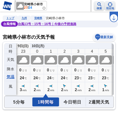
宮崎県小林市
27
/
24
検索
現在地
雨雲レーダー
台風情報
地震情報
警報・注意報
2週間天気
ラ
宮崎県小林市
トップ
九州
宮崎県
台風情報
台風13号・15号・16号｜今後の予想進路
宮崎県小林市の天気予報
最新見解
日
9日(日)
10日(月)
22
23
0
1
2
3
4
5
時
天気
降水
0
0
0
0
0
0
0
0
0
ミリ
ミリ
ミリ
ミリ
ミリ
ミリ
ミリ
ミリ
気温
25
24
24
24
24
23
23
23
2
℃
℃
℃
℃
℃
℃
℃
℃
風
3
3
2
2
2
2
2
1
1
m/s
m/s
m/s
m/s
m/s
m/s
m/s
m/s
5分毎
1時間毎
今日明日
2週間天気