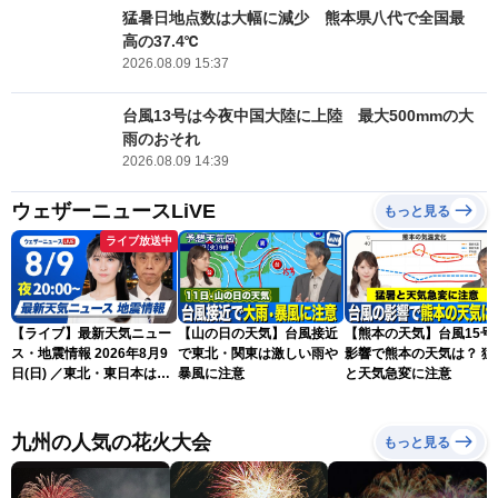
猛暑日地点数は大幅に減少 熊本県八代で全国最
高の37.4℃
2026.08.09 15:37
台風13号は今夜中国大陸に上陸 最大500mmの大
雨のおそれ
2026.08.09 14:39
ウェザーニュースLiVE
もっと見る
ライブ放送中
【ライブ】最新天気ニュー
【山の日の天気】台風接近
【熊本の天気】台風15号
ス・地震情報 2026年8月9
で東北・関東は激しい雨や
影響で熊本の天気は？ 猛
日(日) ／東北・東日本は急
暴風に注意
と天気急変に注意
な雷雨に注意〈ウェザーニ
ュースLiVEムーン・駒木結
衣／芳野達郎〉
九州の人気の花火大会
もっと見る