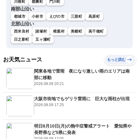
川南町
都農町
門川町
南部山沿い
都城市
小林市
えびの市
三股町
高原町
北部山沿い
西米良村
諸塚村
椎葉村
美郷町
高千穂町
日之影町
五ヶ瀬町
お天気ニュース
もっと読む
関東各地で雷雨 夜になり激しい雨のエリアは南
部に移動
2026.08.09 20:21
大阪市街地でもゲリラ雷雨に 巨大な雨柱が出現
2026.08.09 17:25
明日8月10日(月)の熱中症警戒アラート 愛知県や
長野県など5県に発表
2026.08.09 17:05