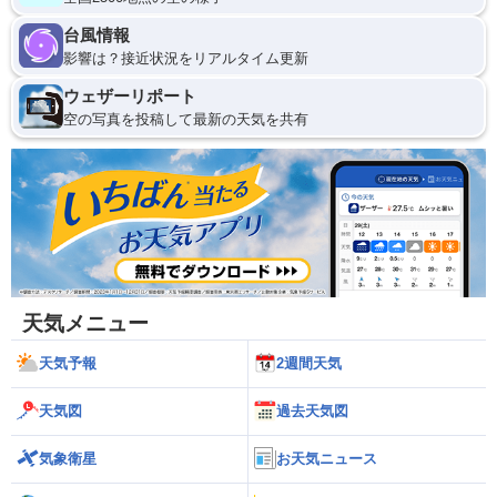
台風情報
影響は？接近状況をリアルタイム更新
ウェザーリポート
空の写真を投稿して最新の天気を共有
天気メニュー
天気予報
2週間天気
天気図
過去天気図
気象衛星
お天気ニュース