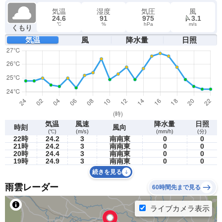
気温
湿度
気圧
風
24.6
91
975
3.1
℃
%
hPa
m/s
くもり
気温
風
降水量
日照
気温
風速
降水量
日照
時刻
風向
(℃)
(m/s)
(mm/h)
(分)
22時
24.2
3
南南東
0
0
21時
24.2
3
南南東
0
0
20時
24.4
3
南南東
0
0
19時
24.9
3
南南東
0
0
続きを見る
雨雲レーダー
60時間先まで見る