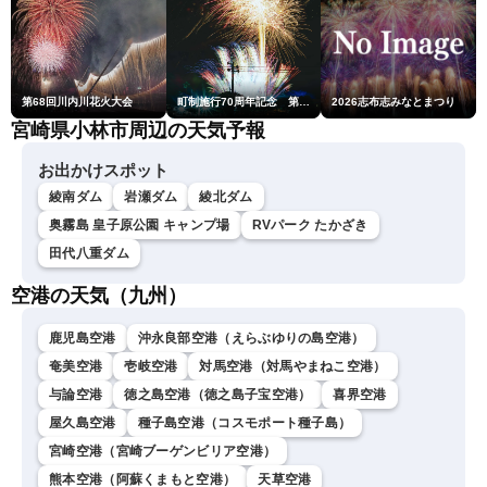
第68回川内川花火大会
町制施行70周年記念 第48回南種子町ロケット祭
2026志布志みなとまつり
宮崎県小林市周辺の天気予報
お出かけスポット
綾南ダム
岩瀬ダム
綾北ダム
奥霧島 皇子原公園 キャンプ場
RVパーク たかざき
田代八重ダム
空港の天気（九州）
鹿児島空港
沖永良部空港（えらぶゆりの島空港）
奄美空港
壱岐空港
対馬空港（対馬やまねこ空港）
与論空港
徳之島空港（徳之島子宝空港）
喜界空港
屋久島空港
種子島空港（コスモポート種子島）
宮崎空港（宮崎ブーゲンビリア空港）
熊本空港（阿蘇くまもと空港）
天草空港