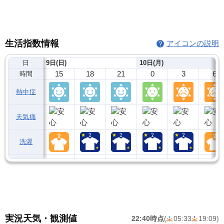
生活指数情報
アイコンの説明
日
9日(日)
10日(月)
15
18
21
0
3
6
時間
熱中症
天気痛
洗濯
実況天気・観測値
22:40時点
(
05:33
19:09
)