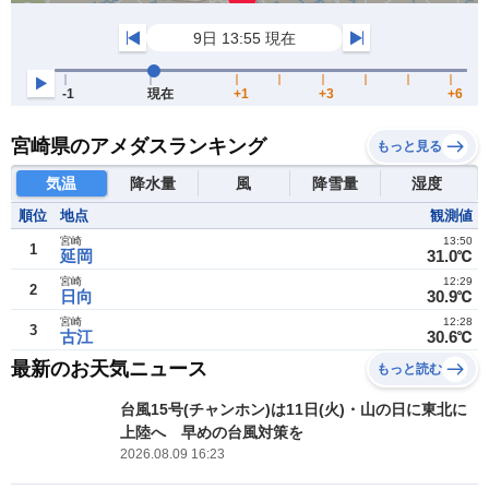
宮崎県のアメダスランキング
もっと見る
気温
降水量
風
降雪量
湿度
順位
地点
観測値
宮崎
13:50
1
延岡
31.0℃
宮崎
12:29
2
日向
30.9℃
宮崎
12:28
3
古江
30.6℃
最新のお天気ニュース
もっと読む
台風15号(チャンホン)は11日(火)・山の日に東北に
上陸へ 早めの台風対策を
2026.08.09 16:23