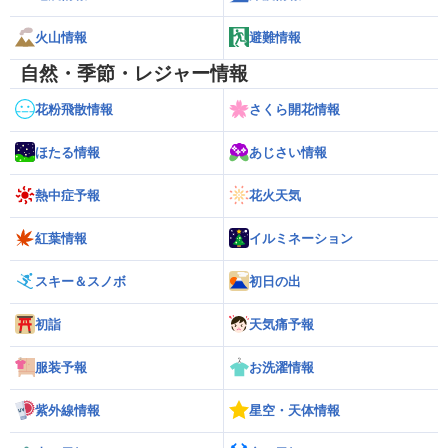
火山情報
避難情報
自然・季節・レジャー情報
花粉飛散情報
さくら開花情報
ほたる情報
あじさい情報
熱中症予報
花火天気
紅葉情報
イルミネーション
スキー＆スノボ
初日の出
初詣
天気痛予報
服装予報
お洗濯情報
紫外線情報
星空・天体情報