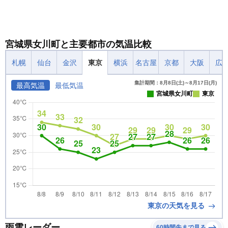
宮城県女川町と主要都市の気温比較
札幌
仙台
金沢
東京
横浜
名古屋
京都
大阪
広
集計期間：8月8日(土)～8月17日(月)
最高気温
最低気温
宮城県女川町
東京
東京の天気を見る
雨雲レーダー
60時間先まで見る