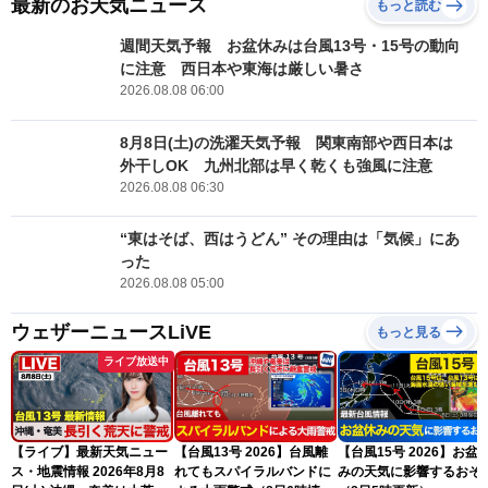
最新のお天気ニュース
もっと読む
週間天気予報 お盆休みは台風13号・15号の動向
に注意 西日本や東海は厳しい暑さ
2026.08.08 06:00
8月8日(土)の洗濯天気予報 関東南部や西日本は
外干しOK 九州北部は早く乾くも強風に注意
2026.08.08 06:30
“東はそば、西はうどん” その理由は「気候」にあ
った
2026.08.08 05:00
ウェザーニュースLiVE
もっと見る
ライブ放送中
【ライブ】最新天気ニュー
【台風13号 2026】台風離
【台風15号 2026】お盆
ス・地震情報 2026年8月8
れてもスパイラルバンドに
みの天気に影響するおそ