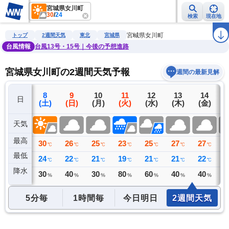
宮城県女川町
30
/
24
検索
現在地
雨雲レーダー
台風情報
地震情報
警報・注意報
2週間天気
ラ
宮城県女川町
トップ
2週間天気
東北
宮城県
台風情報
台風13号・15号｜今後の予想進路
宮城県女川町の2週間天気予報
週間の最新見解
7
8
9
10
11
12
13
14
日
(金)
(土)
(日)
(月)
(火)
(水)
(木)
(金)
(
天気
最高
30
30
26
25
23
25
27
27
2
℃
℃
℃
℃
℃
℃
℃
℃
最低
24
24
22
21
19
21
21
22
2
℃
℃
℃
℃
℃
℃
℃
℃
降水
0
30
40
30
80
60
40
40
4
ミリ
%
%
%
%
%
%
%
5分毎
1時間毎
今日明日
2週間天気