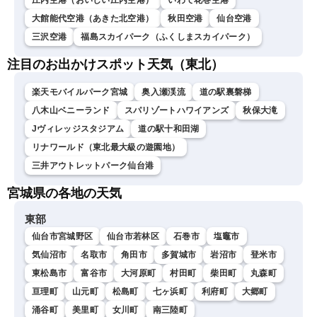
庄内空港（おいしい庄内空港）
いわて花巻空港
大館能代空港（あきた北空港）
秋田空港
仙台空港
三沢空港
福島スカイパーク（ふくしまスカイパーク）
注目のお出かけスポット天気（東北）
楽天モバイルパーク宮城
奥入瀬渓流
道の駅裏磐梯
八木山ベニーランド
スパリゾートハワイアンズ
秋保大滝
Jヴィレッジスタジアム
道の駅十和田湖
リナワールド（東北最大級の遊園地）
三井アウトレットパーク仙台港
宮城県の各地の天気
東部
仙台市宮城野区
仙台市若林区
石巻市
塩竈市
気仙沼市
名取市
角田市
多賀城市
岩沼市
登米市
東松島市
富谷市
大河原町
村田町
柴田町
丸森町
亘理町
山元町
松島町
七ヶ浜町
利府町
大郷町
涌谷町
美里町
女川町
南三陸町