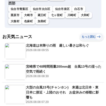
西部
仙台市青葉区
仙台市太白区
仙台市泉区
白石市
栗原市
大崎市
蔵王町
七ヶ宿町
川崎町
大和町
大衡村
色麻町
加美町
お天気ニュース
もっと読む
北海道は本降りの雨 厳しい暑さは和らぐ
2026.08.08 09:55
宮崎県で48時間雨量200mm超 台風13号の湿った
空気で雨続く
2026.08.08 08:30
大型の台風15号(チャンホン) 来週は北日本・東
日本に接近・上陸のおそれ お盆休みの移動に影
響も
2026.08.08 07:20