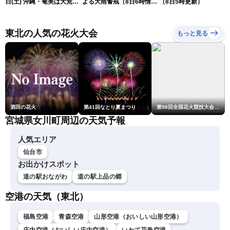
日(土) 沖縄・奄美は大荒れ
よる大雨警戒（8日6時情
（8日5時更新）
の天気が続く／令和8年熊
報）
本地震情報〈ウェザーニュ
ースLiVEサンシャイン・魚
東北の人気の花火大会
もっと見る
住茉由／山口剛央〉
酒田の花火
第41回なとり夏まつり
第98回全国花火競技大会「大曲の花火」
宮城県女川町周辺の天気予報
人気エリア
仙台市
お出かけスポット
道の駅おながわ
道の駅上品の郷
空港の天気（東北）
福島空港
青森空港
山形空港（おいしい山形空港）