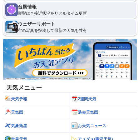
台風情報
影響は？接近状況をリアルタイム更新
ウェザーリポート
空の写真を投稿して最新の天気を共有
天気メニュー
天気予報
2週間天気
天気図
過去天気図
気象衛星
お天気ニュース
世界天気
アメダス(実況天気)