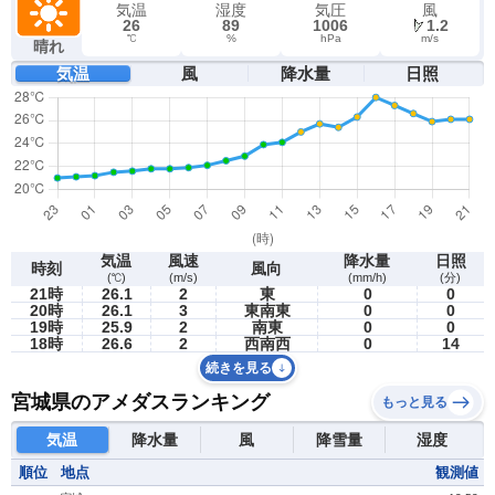
気温
湿度
気圧
風
26
89
1006
1.2
℃
%
hPa
m/s
晴れ
気温
風
降水量
日照
気温
風速
降水量
日照
時刻
風向
(℃)
(m/s)
(mm/h)
(分)
21時
26.1
2
東
0
0
20時
26.1
3
東南東
0
0
19時
25.9
2
南東
0
0
18時
26.6
2
西南西
0
14
続きを見る
宮城県のアメダスランキング
もっと見る
気温
降水量
風
降雪量
湿度
順位
地点
観測値