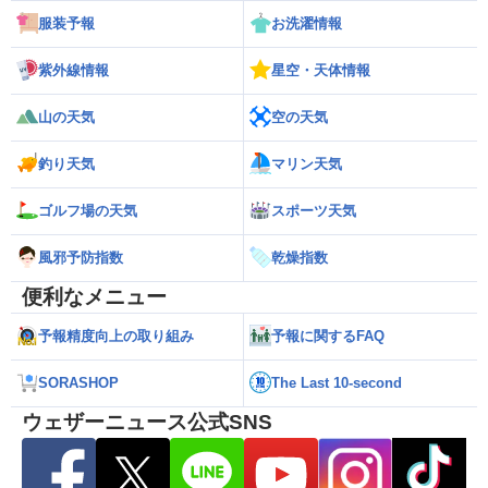
服装予報
お洗濯情報
紫外線情報
星空・天体情報
山の天気
空の天気
釣り天気
マリン天気
ゴルフ場の天気
スポーツ天気
風邪予防指数
乾燥指数
便利なメニュー
予報精度向上の取り組み
予報に関するFAQ
SORASHOP
The Last 10-second
ウェザーニュース公式SNS