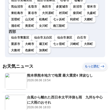
仙台市宮城野区
仙台市若林区
石巻市
塩竈市
気仙沼市
名取市
角田市
多賀城市
岩沼市
登米市
東松島市
富谷市
大河原町
村田町
柴田町
丸森町
亘理町
山元町
松島町
七ヶ浜町
利府町
大郷町
涌谷町
美里町
女川町
南三陸町
西部
仙台市青葉区
仙台市太白区
仙台市泉区
白石市
栗原市
大崎市
蔵王町
七ヶ宿町
川崎町
大和町
大衡村
色麻町
加美町
お天気ニュース
もっと読む
熊本県熊本地方で地震 最大震度4 津波なし
2026.08.06 19:54
台風から離れた西日本太平洋側も雨 九州を中心
に大雨のおそれ
2026.08.06 18:03