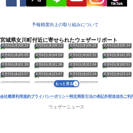
予報精度向上の取り組みについて
宮城県女川町付近に寄せられたウェザーリポート
8月6日(木)09:34
8月6日(木)08:13
8月6日(木)06:26
8月6日(木)05:34
8月6日(木)05:05
8月6日(木)04:59
8月6日(木)02:52
8月6日(木)01:55
8月6日(木)01:39
8月6日(木)01:36
8月6日(木)01:04
8月6日(木)00:51
8月5日(水)23:57
8月5日(水)23:47
8月5日(水)23:24
8月5日(水)23:13
8月5日(水)22:58
8月5日(水)22:24
8月5日(水)21:55
もっと見る
会社概要
利用規約
プライバシーポリシー
特定商取引法の表記
外部送信先
ご利
ウェザーニュース