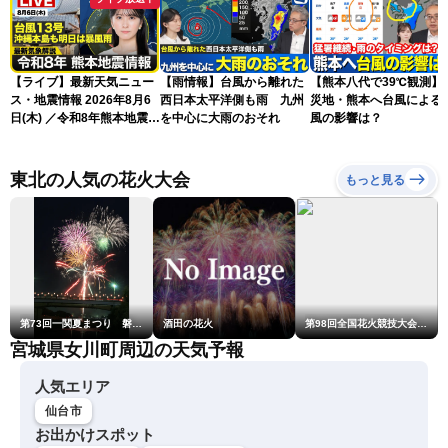
【ライブ】最新天気ニュー
【雨情報】台風から離れた
【熊本八代で39℃観測】
ス・地震情報 2026年8月6
西日本太平洋側も雨 九州
災地・熊本へ台風による
日(木) ／令和8年熊本地震情
を中心に大雨のおそれ
風の影響は？
報 沖縄・奄美を台風13号
が直撃〈ウェザーニュース
LiVEムーン・駒木結衣／本
東北の人気の花火大会
もっと見る
田竜也〉
第73回一関夏まつり 磐井川川開き花火大会
酒田の花火
第98回全国花火競技大会「大曲の花火」
宮城県女川町周辺の天気予報
人気エリア
仙台市
お出かけスポット