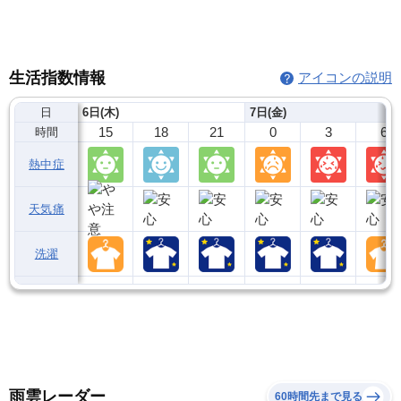
生活指数情報
アイコンの説明
日
6日(木)
7日(金)
15
18
21
0
3
6
時間
熱中症
天気痛
洗濯
雨雲レーダー
60時間先まで見る