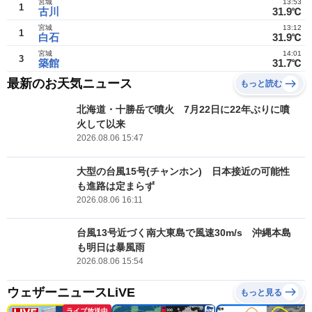
宮城
13:53
1
古川
31.9℃
宮城
13:12
1
白石
31.9℃
宮城
14:01
3
築館
31.7℃
最新のお天気ニュース
もっと読む
北海道・十勝岳で噴火 7月22日に22年ぶりに噴
火して以来
2026.08.06 15:47
大型の台風15号(チャンホン) 日本接近の可能性
も進路は定まらず
2026.08.06 16:11
台風13号近づく南大東島で風速30m/s 沖縄本島
も明日は暴風雨
2026.08.06 15:54
ウェザーニュースLiVE
もっと見る
ライブ放送中