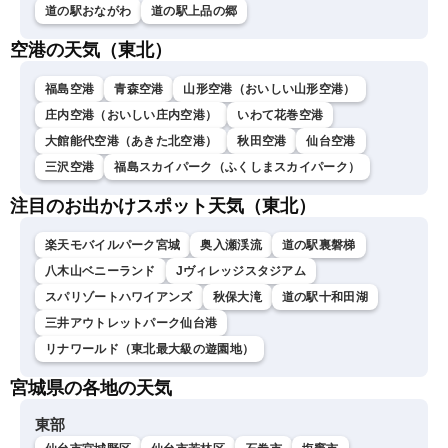
道の駅おながわ
道の駅上品の郷
空港の天気（東北）
福島空港
青森空港
山形空港（おいしい山形空港）
庄内空港（おいしい庄内空港）
いわて花巻空港
大館能代空港（あきた北空港）
秋田空港
仙台空港
三沢空港
福島スカイパーク（ふくしまスカイパーク）
注目のお出かけスポット天気（東北）
楽天モバイルパーク宮城
奥入瀬渓流
道の駅裏磐梯
八木山ベニーランド
Jヴィレッジスタジアム
スパリゾートハワイアンズ
秋保大滝
道の駅十和田湖
三井アウトレットパーク仙台港
リナワールド（東北最大級の遊園地）
宮城県の各地の天気
東部