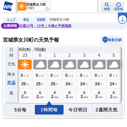
宮城県女川町
27
/
21
検索
現在地
雨雲レーダー
台風情報
地震情報
警報・注意報
2週間天気
ラ
宮城県女川町
トップ
東北
宮城県
台風情報
台風13号・15号｜今後の予想進路
宮城県女川町の天気予報
最新見解
日
6日(木)
7日(金)
22
23
0
1
2
3
4
5
時
天気
降水
0
0
0
0
0
0
0
0
0
ミリ
ミリ
ミリ
ミリ
ミリ
ミリ
ミリ
ミリ
気温
26
25
25
25
24
24
24
24
2
℃
℃
℃
℃
℃
℃
℃
℃
風
2
2
2
2
2
2
2
2
2
m/s
m/s
m/s
m/s
m/s
m/s
m/s
m/s
5分毎
1時間毎
今日明日
2週間天気