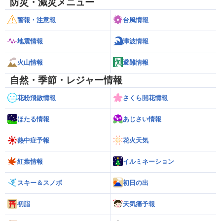
防災・減災メニュー
警報・注意報
台風情報
地震情報
津波情報
火山情報
避難情報
自然・季節・レジャー情報
花粉飛散情報
さくら開花情報
ほたる情報
あじさい情報
熱中症予報
花火天気
紅葉情報
イルミネーション
スキー＆スノボ
初日の出
初詣
天気痛予報