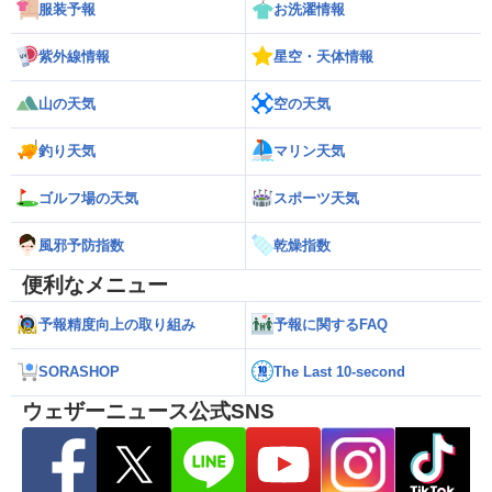
服装予報
お洗濯情報
紫外線情報
星空・天体情報
山の天気
空の天気
釣り天気
マリン天気
ゴルフ場の天気
スポーツ天気
風邪予防指数
乾燥指数
便利なメニュー
予報精度向上の取り組み
予報に関するFAQ
SORASHOP
The Last 10-second
ウェザーニュース公式SNS