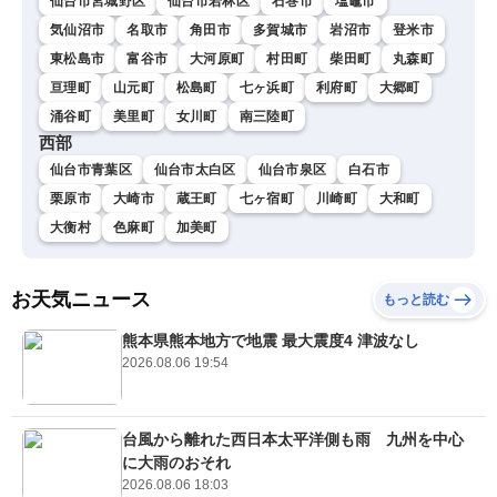
仙台市宮城野区
仙台市若林区
石巻市
塩竈市
気仙沼市
名取市
角田市
多賀城市
岩沼市
登米市
東松島市
富谷市
大河原町
村田町
柴田町
丸森町
亘理町
山元町
松島町
七ヶ浜町
利府町
大郷町
涌谷町
美里町
女川町
南三陸町
西部
仙台市青葉区
仙台市太白区
仙台市泉区
白石市
栗原市
大崎市
蔵王町
七ヶ宿町
川崎町
大和町
大衡村
色麻町
加美町
お天気ニュース
もっと読む
熊本県熊本地方で地震 最大震度4 津波なし
2026.08.06 19:54
台風から離れた西日本太平洋側も雨 九州を中心
に大雨のおそれ
2026.08.06 18:03