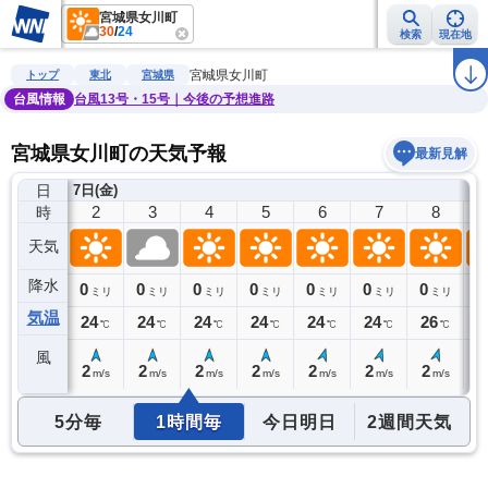
宮城県女川町
30
/
24
検索
現在地
雨雲レーダー
台風情報
地震情報
警報・注意報
2週間天気
ラ
宮城県女川町
トップ
東北
宮城県
台風情報
台風13号・15号｜今後の予想進路
宮城県女川町の天気予報
最新見解
日
7日(金)
1
2
3
4
5
6
7
8
時
天気
降水
0
0
0
0
0
0
0
0
0
ミリ
ミリ
ミリ
ミリ
ミリ
ミリ
ミリ
ミリ
気温
24
24
24
24
24
24
24
26
2
℃
℃
℃
℃
℃
℃
℃
℃
風
2
2
2
2
2
2
2
2
2
m/s
m/s
m/s
m/s
m/s
m/s
m/s
m/s
5分毎
1時間毎
今日明日
2週間天気