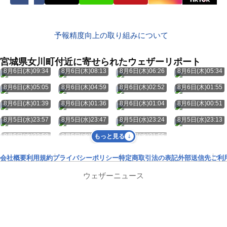
予報精度向上の取り組みについて
宮城県女川町付近に寄せられたウェザーリポート
8月6日(木)09:34
8月6日(木)08:13
8月6日(木)06:26
8月6日(木)05:34
8月6日(木)05:05
8月6日(木)04:59
8月6日(木)02:52
8月6日(木)01:55
8月6日(木)01:39
8月6日(木)01:36
8月6日(木)01:04
8月6日(木)00:51
8月5日(水)23:57
8月5日(水)23:47
8月5日(水)23:24
8月5日(水)23:13
8月5日(水)22:58
8月5日(水)22:24
8月5日(水)21:55
もっと見る
会社概要
利用規約
プライバシーポリシー
特定商取引法の表記
外部送信先
ご利
ウェザーニュース