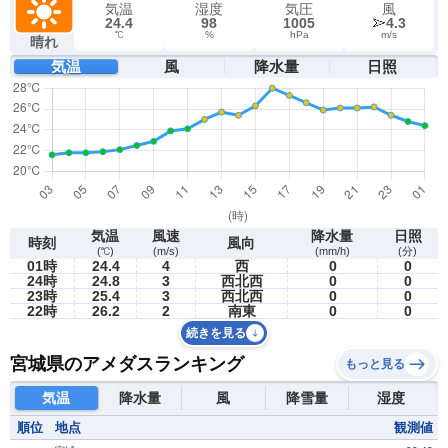
気温
湿度
気圧
風
24.4
98
1005
4.3
℃
%
hPa
m/s
晴れ
気温
風
降水量
日照
気温
風速
降水量
日照
時刻
風向
(℃)
(m/s)
(mm/h)
(分)
01時
24.4
4
西
0
0
24時
24.8
3
西北西
0
0
23時
25.4
3
西北西
0
0
22時
26.2
2
南東
0
0
続きを見る
宮城県のアメダスランキング
もっと見る
気温
降水量
風
降雪量
湿度
順位
地点
観測値