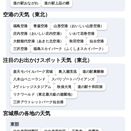
道の駅おながわ
道の駅上品の郷
空港の天気（東北）
福島空港
青森空港
山形空港（おいしい山形空港）
庄内空港（おいしい庄内空港）
いわて花巻空港
大館能代空港（あきた北空港）
秋田空港
仙台空港
三沢空港
福島スカイパーク（ふくしまスカイパーク）
注目のお出かけスポット天気（東北）
楽天モバイルパーク宮城
奥入瀬渓流
道の駅裏磐梯
八木山ベニーランド
スパリゾートハワイアンズ
Jヴィレッジスタジアム
秋保大滝
道の駅十和田湖
リナワールド（東北最大級の遊園地）
三井アウトレットパーク仙台港
宮城県の各地の天気
東部