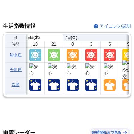
生活指数情報
アイコンの説明
日
6日(木)
7日(金)
18
21
0
3
6
9
時間
熱中症
天気痛
洗濯
雨雲レーダー
60時間先まで見る