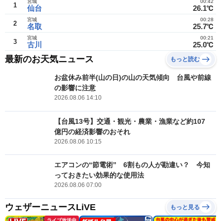
宮城
00:42
1
仙台
26.1℃
宮城
00:28
2
名取
25.7℃
宮城
00:21
3
古川
25.0℃
最新のお天気ニュース
もっと読む
お盆休み前半(山の日)の山の天気傾向 台風や前線
の影響に注意
2026.08.06 14:10
【台風13号】交通・観光・農業・漁業など約107
億円の経済影響のおそれ
2026.08.06 10:15
エアコンの“節電術” 6割もの人が勘違い？ 今知
っておきたい効果的な使用法
2026.08.06 07:00
ウェザーニュースLiVE
もっと見る
ライブ放送中