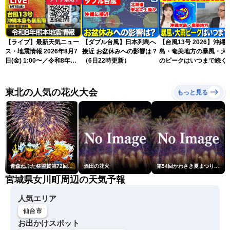
【ライブ】最新天気ニュー
【ダブル台風】日本列島へ
【台風13号 2026】沖縄
ス・地震情報 2026年8月7
接近 お盆休みへの影響は？
島・奄美地方の暴風・大
日(金) 1:00〜／令和8年熊
（6日22時更新）
のピークはいつまで続く
本地震情報 台風13号が沖
（6日18時更新）
縄に接近〈ウェザーニュー
スLiVE〉
東北の人気の花火大会
もっと見る
青森ねぶた祭協賛第72回青森花火大会
酒田の花火
第54回かわさき夏まつり花火大会「おらが自慢のでっかい花火」
宮城県女川町周辺の天気予報
人気エリア
仙台市
お出かけスポット