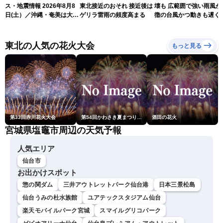
ス・地震情報 2026年8月8
東北接近のおそれ 接近後は
壊も 広範囲で強い雨風が
日(土）／沖縄・奄美は大荒
ゲリラ雷雨の頻度高まる
徴の台風かつ動きも遅く
れの天気が続く／令和8年
響が長引くおそれ
熊本地震情報〈ウェザーニ
ュースLiVEコーヒータイ
東北の人気の花火大会
もっと見る
ム・青原桃香／山口剛央〉
第33回赤川花火大会
第54回かわさき夏まつり花火大会「おらが自慢のでっかい花火」
酒田の花火
宮城県塩竈市周辺の天気予報
人気エリア
仙台市
お出かけスポット
惣の関ダム
三井アウトレットパーク仙台港
日本三景松島
仙台うみの杜水族館
ユアテックスタジアム仙台
楽天モバイルパーク宮城
スマイルグリコパーク