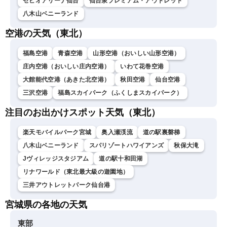
ゼビオアリーナ仙台
仙台泉プレミアム・アウトレット
八木山ベニーランド
空港の天気（東北）
福島空港
青森空港
山形空港（おいしい山形空港）
庄内空港（おいしい庄内空港）
いわて花巻空港
大館能代空港（あきた北空港）
秋田空港
仙台空港
三沢空港
福島スカイパーク（ふくしまスカイパーク）
注目のお出かけスポット天気（東北）
楽天モバイルパーク宮城
奥入瀬渓流
道の駅裏磐梯
八木山ベニーランド
スパリゾートハワイアンズ
秋保大滝
Jヴィレッジスタジアム
道の駅十和田湖
リナワールド（東北最大級の遊園地）
三井アウトレットパーク仙台港
宮城県の各地の天気
東部