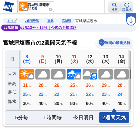
宮城県塩竈市
31
/
25
検索
現在地
雨雲レーダー
台風情報
地震情報
警報・注意報
2週間天気
ラ
宮城県塩竈市
トップ
2週間天気
東北
宮城県
台風情報
台風13号・15号｜今後の予想進路
宮城県塩竈市の2週間天気予報
週間の最新見解
7
8
9
10
11
12
13
14
日
(金)
(土)
(日)
(月)
(火)
(水)
(木)
(金)
(
天気
最高
31
31
28
26
25
26
29
28
2
℃
℃
℃
℃
℃
℃
℃
℃
最低
25
25
23
22
21
22
23
24
2
℃
℃
℃
℃
℃
℃
℃
℃
降水
0
30
40
30
80
60
40
40
4
ミリ
%
%
%
%
%
%
%
5分毎
1時間毎
今日明日
2週間天気