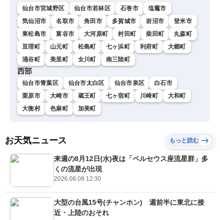
仙台市宮城野区
仙台市若林区
石巻市
塩竈市
気仙沼市
名取市
角田市
多賀城市
岩沼市
登米市
東松島市
富谷市
大河原町
村田町
柴田町
丸森町
亘理町
山元町
松島町
七ヶ浜町
利府町
大郷町
涌谷町
美里町
女川町
南三陸町
西部
仙台市青葉区
仙台市太白区
仙台市泉区
白石市
栗原市
大崎市
蔵王町
七ヶ宿町
川崎町
大和町
大衡村
色麻町
加美町
お天気ニュース
もっと読む
来週の8月12日(水)夜は「ペルセウス座流星群」多
くの流星が出現
2026.08.08 12:30
大型の台風15号(チャンホン) 週前半に東北に接
近・上陸のおそれ