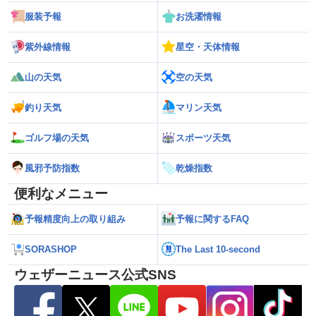
服装予報
お洗濯情報
紫外線情報
星空・天体情報
山の天気
空の天気
釣り天気
マリン天気
ゴルフ場の天気
スポーツ天気
風邪予防指数
乾燥指数
便利なメニュー
予報精度向上の取り組み
予報に関するFAQ
SORASHOP
The Last 10-second
ウェザーニュース公式SNS