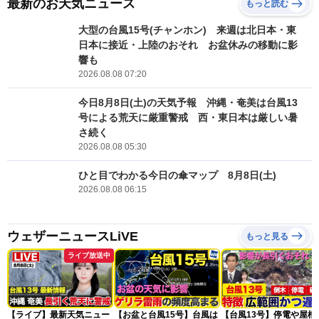
最新のお天気ニュース
もっと読む
大型の台風15号(チャンホン) 来週は北日本・東
日本に接近・上陸のおそれ お盆休みの移動に影
響も
2026.08.08 07:20
今日8月8日(土)の天気予報 沖縄・奄美は台風13
号による荒天に厳重警戒 西・東日本は厳しい暑
さ続く
2026.08.08 05:30
ひと目でわかる今日の傘マップ 8月8日(土)
2026.08.08 06:15
ウェザーニュースLiVE
もっと見る
ライブ放送中
【ライブ】最新天気ニュー
【お盆と台風15号】台風は
【台風13号】停電や屋根