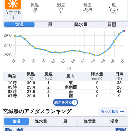
気温
湿度
気圧
風
30
77
1004
1.7
うすぐも
℃
%
hPa
m/s
り
気温
風
降水量
日照
気温
風速
降水量
日照
時刻
風向
(℃)
(m/s)
(mm/h)
(分)
10時
30.0
1
東
0
38
09時
29.4
2
南南西
0
28
08時
27.9
2
南
0
42
07時
26.4
1
南
0
9
続きを見る
宮城県のアメダスランキング
もっと見る
気温
降水量
風
降雪量
湿度
順位
地点
観測値