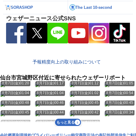
SORASHOP
The Last 10-second
ウェザーニュース公式SNS
予報精度向上の取り組みについて
仙台市宮城野区付近に寄せられたウェザーリポート
8月7日(金)01:20
8月7日(金)01:17
8月7日(金)01:12
8月7日(金)01:05
8月7日(金)01:04
8月7日(金)01:04
8月7日(金)01:02
8月7日(金)00:54
8月7日(金)00:48
8月7日(金)00:46
8月7日(金)00:45
8月7日(金)00:45
8月7日(金)00:45
8月7日(金)00:44
8月7日(金)00:42
8月7日(金)00:34
8月7日(金)00:21
8月7日(金)00:04
8月6日(木)23:49
もっと見る
会社概要
利用規約
プライバシーポリシー
特定商取引法の表記
外部送信先
ご利