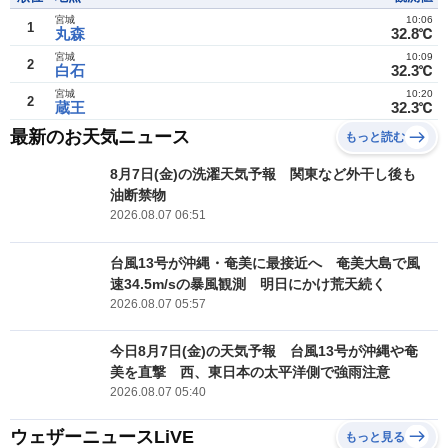
宮城
10:06
1
丸森
32.8℃
宮城
10:09
2
白石
32.3℃
宮城
10:20
2
蔵王
32.3℃
最新のお天気ニュース
もっと読む
8月7日(金)の洗濯天気予報 関東など外干し後も
油断禁物
2026.08.07 06:51
台風13号が沖縄・奄美に最接近へ 奄美大島で風
速34.5m/sの暴風観測 明日にかけ荒天続く
2026.08.07 05:57
今日8月7日(金)の天気予報 台風13号が沖縄や奄
美を直撃 西、東日本の太平洋側で強雨注意
2026.08.07 05:40
ウェザーニュースLiVE
もっと見る