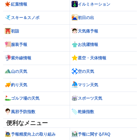
紅葉情報
イルミネーション
スキー＆スノボ
初日の出
初詣
天気痛予報
服装予報
お洗濯情報
紫外線情報
星空・天体情報
山の天気
空の天気
釣り天気
マリン天気
ゴルフ場の天気
スポーツ天気
風邪予防指数
乾燥指数
便利なメニュー
予報精度向上の取り組み
予報に関するFAQ