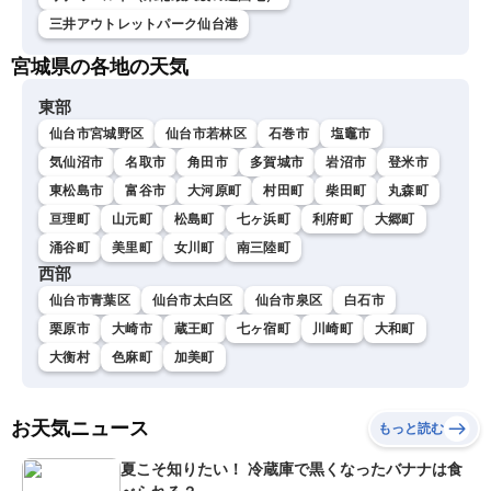
三井アウトレットパーク仙台港
宮城県の各地の天気
東部
仙台市宮城野区
仙台市若林区
石巻市
塩竈市
気仙沼市
名取市
角田市
多賀城市
岩沼市
登米市
東松島市
富谷市
大河原町
村田町
柴田町
丸森町
亘理町
山元町
松島町
七ヶ浜町
利府町
大郷町
涌谷町
美里町
女川町
南三陸町
西部
仙台市青葉区
仙台市太白区
仙台市泉区
白石市
栗原市
大崎市
蔵王町
七ヶ宿町
川崎町
大和町
大衡村
色麻町
加美町
お天気ニュース
もっと読む
夏こそ知りたい！ 冷蔵庫で黒くなったバナナは食