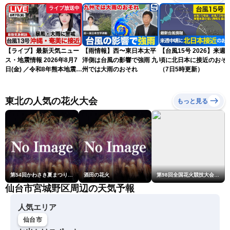
ライブ放送中
【ライブ】最新天気ニュー
【雨情報】西〜東日本太平
【台風15号 2026】来週
ス・地震情報 2026年8月7
洋側は台風の影響で強雨 九
頃に北日本に接近のおそ
日(金) ／令和8年熊本地震情
州では大雨のおそれ
（7日5時更新）
報 〈ウェザーニュース
LiVEサンシャイン・松本真
央・江川清音／有賀哲夫〉
東北の人気の花火大会
もっと見る
第54回かわさき夏まつり花火大会「おらが自慢のでっかい花火」
酒田の花火
第98回全国花火競技大会「大曲の花火」
仙台市宮城野区周辺の天気予報
人気エリア
仙台市