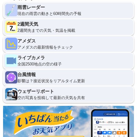
雨雲レーダー
現在の雨雲の動きと60時間先の予報
2週間天気
2週間先までの天気・気温を掲載
アメダス
アメダスの最新情報をチェック
ライブカメラ
全国2500地点の空の様子
台風情報
影響は？接近状況をリアルタイム更新
ウェザーリポート
空の写真を投稿して最新の天気を共有