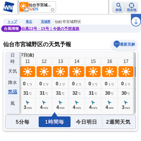
仙台市宮城野区
32
/
25
検索
現在地
雨雲レーダー
台風情報
地震情報
警報・注意報
2週間天気
ラ
仙台市宮城野区
トップ
東北
宮城県
台風情報
台風13号・15号｜今後の予想進路
仙台市宮城野区の天気予報
最新見解
日
7日(金)
10
11
12
13
14
15
16
17
時
天気
降水
0
0
0
0
0
0
0
0
0
ミリ
ミリ
ミリ
ミリ
ミリ
ミリ
ミリ
ミリ
気温
30
31
31
31
32
31
30
30
2
℃
℃
℃
℃
℃
℃
℃
℃
風
3
3
4
4
4
4
4
3
2
m/s
m/s
m/s
m/s
m/s
m/s
m/s
m/s
5分毎
1時間毎
今日明日
2週間天気