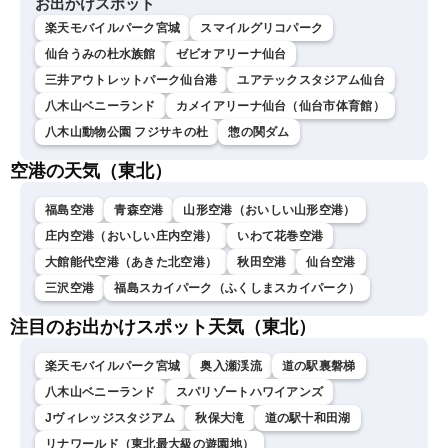
お出かけスポット
楽天モバイルパーク宮城
スマイルグリコパーク
仙台うみの杜水族館
ゼビオアリーナ仙台
三井アウトレットパーク仙台港
ユアテックスタジアム仙台
八木山ベニーランド
カメイアリーナ仙台（仙台市体育館）
八木山動物公園 フジサキの杜
惣の関ダム
空港の天気（東北）
福島空港
青森空港
山形空港（おいしい山形空港）
庄内空港（おいしい庄内空港）
いわて花巻空港
大館能代空港（あきた北空港）
秋田空港
仙台空港
三沢空港
福島スカイパーク（ふくしまスカイパーク）
注目のお出かけスポット天気（東北）
楽天モバイルパーク宮城
奥入瀬渓流
道の駅裏磐梯
八木山ベニーランド
スパリゾートハワイアンズ
Jヴィレッジスタジアム
秋保大滝
道の駅十和田湖
リナワールド（東北最大級の遊園地）