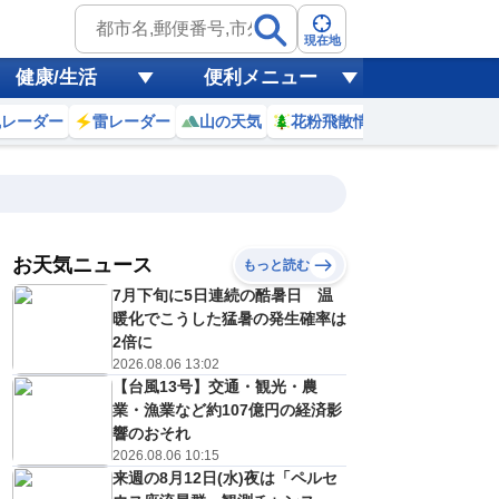
現在地
健康/生活
便利メニュー
風レーダー
雷レーダー
山の天気
花粉飛散情報
世界天気
お天気ニュース
もっと読む
7月下旬に5日連続の酷暑日 温
4
5
6
7
8
9
10
11
暖化でこうした猛暑の発生確率は
2倍に
2026.08.06 13:02
【台風13号】交通・観光・農
0
0
0
0
0
0
0
0
ミリ
ミリ
ミリ
ミリ
ミリ
ミリ
ミリ
ミリ
ミリ
業・漁業など約107億円の経済影
24
24
24
25
27
29
29
30
℃
℃
℃
℃
℃
℃
℃
℃
℃
響のおそれ
2026.08.06 10:15
0
0
0
1
1
1
2
3
来週の8月12日(水)夜は「ペルセ
/s
m/s
m/s
m/s
m/s
m/s
m/s
m/s
m/s