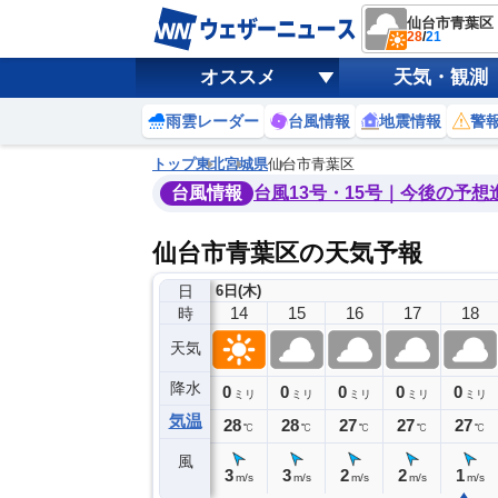
仙台市青葉区
28
/
21
オススメ
天気・観測
雨雲レーダー
台風情報
地震情報
警
トップ
東北
宮城県
仙台市青葉区
台風情報
台風13号・15号｜今後の予想
仙台市青葉区の天気予報
日
6日(木)
10
11
12
13
14
15
16
17
18
時
天気
降水
0
0
0
0
0
0
0
0
ミリ
ミリ
ミリ
ミリ
ミリ
ミリ
ミリ
ミリ
ミリ
気温
28
28
28
28
28
28
27
27
27
℃
℃
℃
℃
℃
℃
℃
℃
℃
風
2
3
2
3
3
3
2
2
1
m/s
m/s
m/s
m/s
m/s
m/s
m/s
m/s
m/s