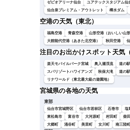
ゼビオアリーナ仙台
ユアテックスタジアム仙
仙台泉プレミアム・アウトレット
樽水ダム
空港の天気（東北）
福島空港
青森空港
山形空港（おいしい山
大館能代空港（あきた北空港）
秋田空港
注目のお出かけスポット天気
楽天モバイルパーク宮城
奥入瀬渓流
道の
スパリゾートハワイアンズ
秋保大滝
道の
リナワールド（東北最大級の遊園地）
宮城県の各地の天気
東部
仙台市宮城野区
仙台市若林区
石巻市
塩
東松島市
富谷市
大河原町
村田町
柴
大郷町
涌谷町
美里町
女川町
南三陸