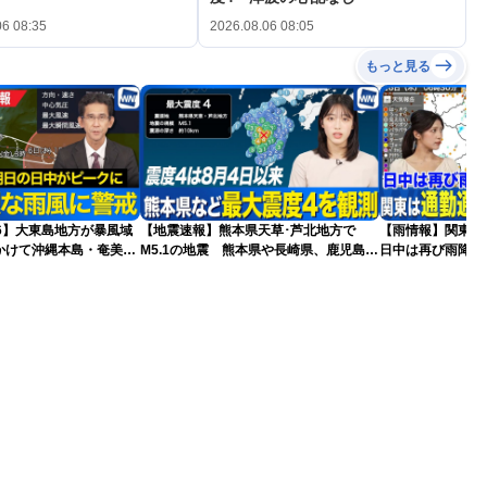
06 08:35
2026.08.06 08:05
もっと見る
026】大東島地方が暴風域
【地震速報】熊本県天草･芦北地方で
【雨情報】関東
かけて沖縄本島・奄美通
M5.1の地震 熊本県や長崎県、鹿児島県
日中は再び雨降り
めの備えを ※8月6日
で震度4を観測