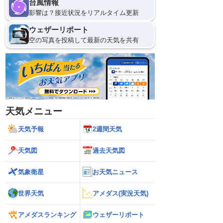
台風情報
影響は？接近状況をリアルタイム更新
ウェザーリポート
空の写真を投稿して最新の天気を共有
天気メニュー
天気予報
2週間天気
天気図
過去天気図
気象衛星
お天気ニュース
世界天気
アメダス(実況天気)
アメダスランキング
ウェザーリポート