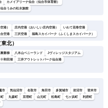
台
カメイアリーナ仙台（仙台市体育館）
仙台うみの杜水族館
形空港）
庄内空港（おいしい庄内空港）
いわて花巻空港
仙台空港
三沢空港
福島スカイパーク（ふくしまスカイパーク）
（東北）
駅裏磐梯
八木山ベニーランド
Jヴィレッジスタジアム
駅十和田湖
三井アウトレットパーク仙台港
竈市
気仙沼市
名取市
角田市
多賀城市
岩沼市
登米市
田町
丸森町
亘理町
山元町
松島町
七ヶ浜町
利府町
町