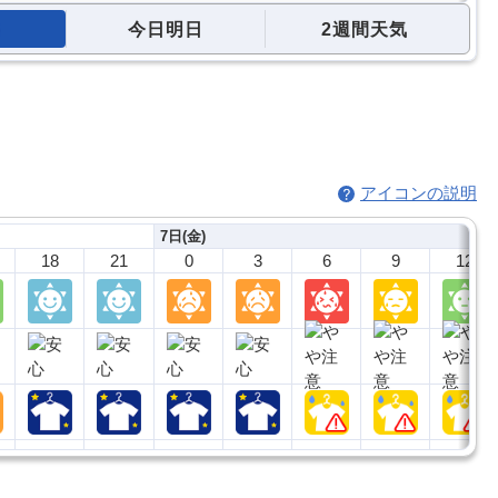
今日明日
2週間天気
アイコンの説明
7日(金)
18
21
0
3
6
9
12