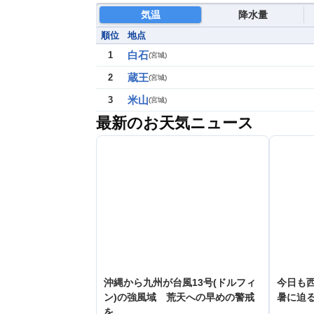
気温
降水量
順位
地点
白石
1
(
宮城
)
蔵王
2
(
宮城
)
米山
3
(
宮城
)
最新のお天気ニュース
沖縄から九州が台風13号(ドルフィ
今日も
ン)の強風域 荒天への早めの警戒
暑に迫
を