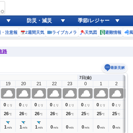
防災・減災
季節/レジャー
報・注意報
2週間天気
ライブカメラ
天気図
避難情報
進路
最新見解
7日(金)
19
20
21
22
23
0
1
2
3
0
0
0
0
0
0
0
0
0
ミリ
ミリ
ミリ
ミリ
ミリ
ミリ
ミリ
ミリ
26
26
26
26
26
25
25
25
24
℃
℃
℃
℃
℃
℃
℃
℃
1
1
1
0
0
0
0
0
0
m/s
m/s
m/s
m/s
m/s
m/s
m/s
m/s
m