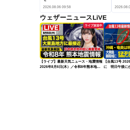
2026.08.06 09:58
2026.08.
ウェザーニュースLiVE
ライブ放送中
【ライブ】最新天気ニュース・地震情報
【台風13号 2
2026年8月6日(木）／令和8年熊本地震
に 明日午後に
情報／台風13号が大東島地方に最接近
過する見込み 早
沖縄は荒天警戒 〈ウェザーニュース
10時更新
LiVEコーヒータイム・魚住茉由／山口剛
央〉