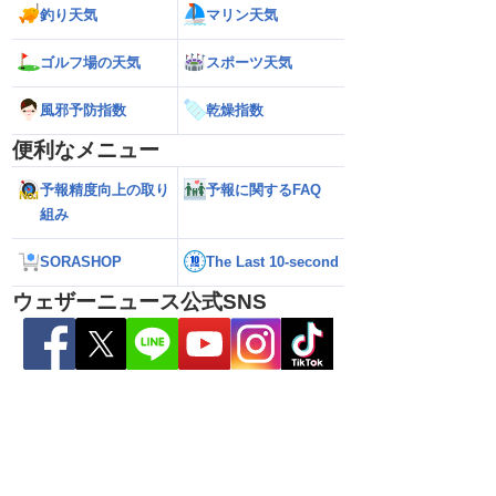
釣り天気
マリン天気
ゴルフ場の天気
スポーツ天気
風邪予防指数
乾燥指数
便利なメニュー
予報精度向上の取り
予報に関するFAQ
組み
は通勤通学時も弱い雨
【台風15号 2026年】日本の東の海上に
【台風13号 202
やすい
近づいてくる可能性 今後の進路に注意
に接近 接近前から
SORASHOP
The Last 10-second
（6日3時更新）
時更新）
ウェザーニュース公式SNS