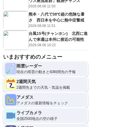
ウス座流星群」観測チャンス
2026.08.06 11:50
熊本・八代で38℃超の危険な暑
さ 西日本を中心に熱中症警戒
2026.08.06 11:51
台風15号(チャンホン) 北西に進
んで来週は本州に接近の可能性
2026.08.06 10:22
いまおすすめのメニュー
雨雲レーダー
現在の雨雲の動きと60時間先の予報
2週間天気
2週間先までの天気・気温を掲載
アメダス
アメダスの最新情報をチェック
ライブカメラ
全国2500地点の空の様子