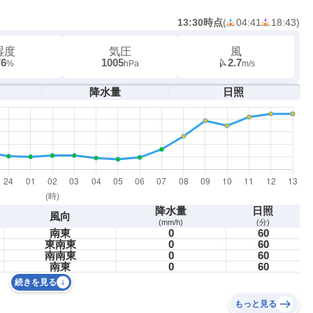
13:30時点
(
04:41
18:43
)
湿度
気圧
風
76
1005
2.7
%
hPa
m/s
降水量
日照
降水量
日照
風向
(mm/h)
(分)
南東
0
60
東南東
0
60
南南東
0
60
南東
0
60
続きを見る
もっと見る