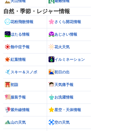
火山情報
避難情報
自然・季節・レジャー情報
花粉飛散情報
さくら開花情報
ほたる情報
あじさい情報
熱中症予報
花火天気
紅葉情報
イルミネーション
スキー＆スノボ
初日の出
初詣
天気痛予報
服装予報
お洗濯情報
紫外線情報
星空・天体情報
山の天気
空の天気