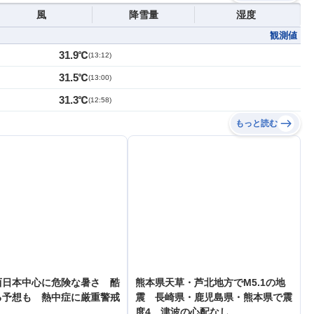
風
降雪量
湿度
観測値
31.9℃
(
13:12
)
31.5℃
(
13:00
)
31.3℃
(
12:58
)
もっと読む
西日本中心に危険な暑さ 酷
熊本県天草・芦北地方でM5.1の地
る予想も 熱中症に厳重警戒
震 長崎県・鹿児島県・熊本県で震
度4 津波の心配なし