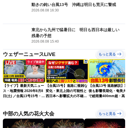
動きの鈍い台風13号 沖縄は明日も荒天に警戒
2026.08.08 16:30
東北から九州で猛暑日に 明日も西日本は厳しい
残暑の予想
2026.08.08 15:40
ウェザーニュースLiVE
もっと見る
ライブ放送中
【ライブ】最新天気ニュー
【台風15号】進路に複雑な
【台風13号 進路解説】
ス・地震情報 2026年8月8
変化・東北上陸の可能性と
後も影響長期化・奄美大
日(土) ／台風13号15号・ゲ
西日本へ影響拡大の不確実
で総雨量400mm超・高
リラ雷雨最新見解・令和8
性
に要警戒（2026.08.08
年熊本地震情報〈ウェザー
16:00）
ニュースLiVEイブニング・
中部の人気の花火大会
もっと見る
小川千奈／芳野達郎〉