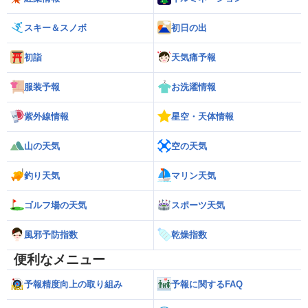
スキー＆スノボ
初日の出
初詣
天気痛予報
服装予報
お洗濯情報
紫外線情報
星空・天体情報
山の天気
空の天気
釣り天気
マリン天気
ゴルフ場の天気
スポーツ天気
風邪予防指数
乾燥指数
便利なメニュー
予報精度向上の取り組み
予報に関するFAQ