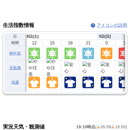
生活指数情報
アイコンの説明
日
8日(土)
9日(日)
12
15
18
21
0
3
時間
熱中症
天気痛
洗濯
実況天気・観測値
19:10時点
(
05:08
18:50
)