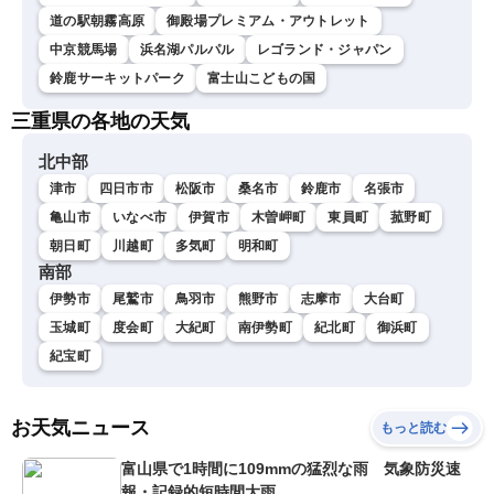
道の駅朝霧高原
御殿場プレミアム・アウトレット
中京競馬場
浜名湖パルパル
レゴランド・ジャパン
鈴鹿サーキットパーク
富士山こどもの国
三重県の各地の天気
北中部
津市
四日市市
松阪市
桑名市
鈴鹿市
名張市
亀山市
いなべ市
伊賀市
木曽岬町
東員町
菰野町
朝日町
川越町
多気町
明和町
南部
伊勢市
尾鷲市
鳥羽市
熊野市
志摩市
大台町
玉城町
度会町
大紀町
南伊勢町
紀北町
御浜町
紀宝町
お天気ニュース
もっと読む
富山県で1時間に109mmの猛烈な雨 気象防災速
報・記録的短時間大雨