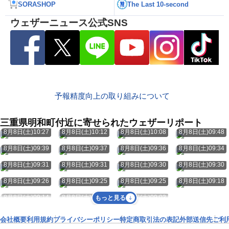
SORASHOP
The Last 10-second
ウェザーニュース公式SNS
予報精度向上の取り組みについて
三重県明和町付近に寄せられたウェザーリポート
8月8日(土)10:27
8月8日(土)10:12
8月8日(土)10:08
8月8日(土)09:48
8月8日(土)09:39
8月8日(土)09:37
8月8日(土)09:36
8月8日(土)09:34
8月8日(土)09:31
8月8日(土)09:31
8月8日(土)09:30
8月8日(土)09:30
8月8日(土)09:26
8月8日(土)09:25
8月8日(土)09:25
8月8日(土)09:18
8月8日(土)09:14
8月8日(土)09:05
8月8日(土)09:03
もっと見る
会社概要
利用規約
プライバシーポリシー
特定商取引法の表記
外部送信先
ご利