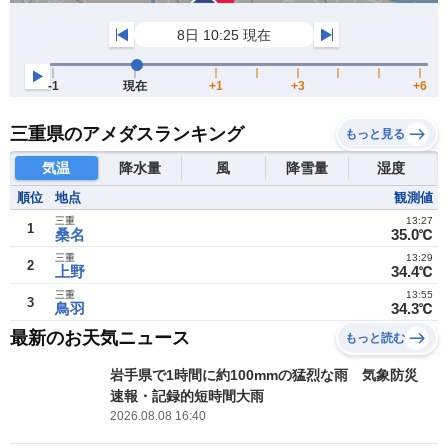
三重県のアメダスランキング
もっと見る
気温
降水量
風
降雪量
湿度
順位
地点
観測値
三重
13:27
1
桑名
35.0℃
三重
13:29
2
上野
34.4℃
三重
13:55
3
鳥羽
34.3℃
最新のお天気ニュース
もっと読む
岩手県で1時間に約100mmの猛烈な雨 気象防災
速報・記録的短時間大雨
2026.08.08 16:40