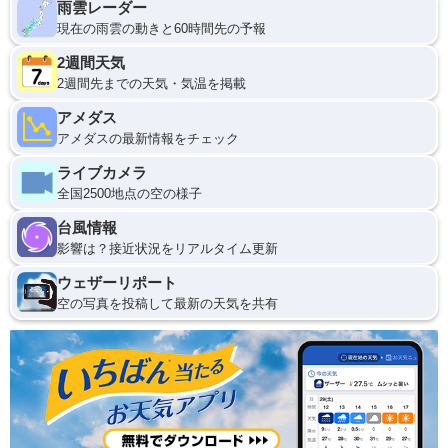
雨雲レーダー
現在の雨雲の動きと60時間先の予報
2週間天気
2週間先までの天気・気温を掲載
アメダス
アメダスの最新情報をチェック
ライブカメラ
全国2500地点の空の様子
台風情報
影響は？接近状況をリアルタイム更新
ウェザーリポート
空の写真を投稿して最新の天気を共有