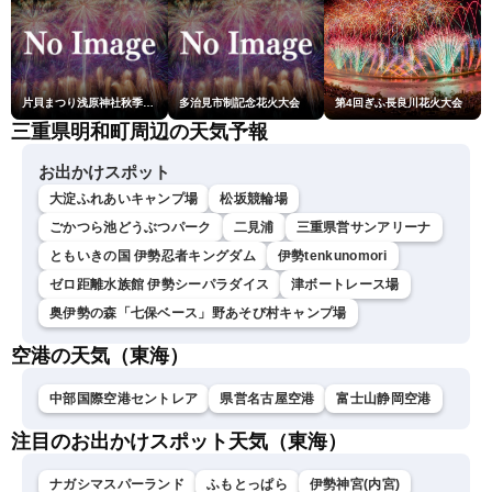
片貝まつり浅原神社秋季例大祭奉納大煙火
多治見市制記念花火大会
第4回ぎふ長良川花火大会
三重県明和町周辺の天気予報
お出かけスポット
大淀ふれあいキャンプ場
松坂競輪場
ごかつら池どうぶつパーク
二見浦
三重県営サンアリーナ
ともいきの国 伊勢忍者キングダム
伊勢tenkunomori
ゼロ距離水族館 伊勢シーパラダイス
津ボートレース場
奥伊勢の森「七保ベース」野あそび村キャンプ場
空港の天気（東海）
中部国際空港セントレア
県営名古屋空港
富士山静岡空港
注目のお出かけスポット天気（東海）
ナガシマスパーランド
ふもとっぱら
伊勢神宮(内宮)