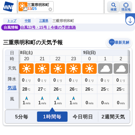
三重県明和町
33
/
25
検索
現在地
雨雲レーダー
台風情報
地震情報
警報・注意報
2週間天気
ラ
三重県明和町
トップ
中部
三重県
台風情報
台風13号・15号｜今後の予想進路
三重県明和町の天気予報
最新見解
日
8日(土)
9日(日)
19
20
21
22
23
0
1
2
時
天気
降水
0
0
0
0
0
0
0
0
0
ミリ
ミリ
ミリ
ミリ
ミリ
ミリ
ミリ
ミリ
気温
29
28
27
26
26
26
25
25
2
℃
℃
℃
℃
℃
℃
℃
℃
風
2
1
1
1
1
0
0
0
0
m/s
m/s
m/s
m/s
m/s
m/s
m/s
m/s
5分毎
1時間毎
今日明日
2週間天気