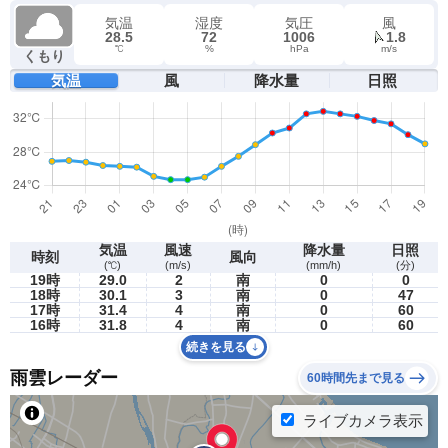
気温
湿度
気圧
風
28.5
72
1006
1.8
℃
%
hPa
m/s
くもり
気温
風
降水量
日照
気温
風速
降水量
日照
時刻
風向
(℃)
(m/s)
(mm/h)
(分)
19時
29.0
2
南
0
0
18時
30.1
3
南
0
47
17時
31.4
4
南
0
60
16時
31.8
4
南
0
60
続きを見る
雨雲レーダー
60時間先まで見る