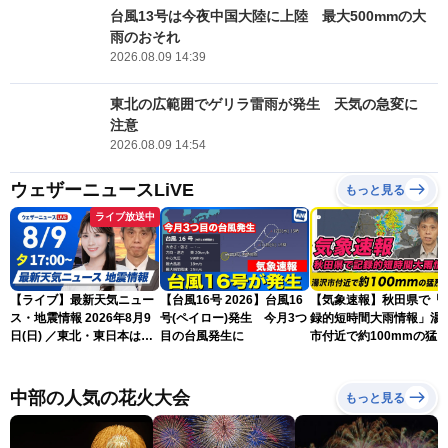
台風13号は今夜中国大陸に上陸 最大500mmの大
雨のおそれ
2026.08.09 14:39
東北の広範囲でゲリラ雷雨が発生 天気の急変に
注意
2026.08.09 14:54
ウェザーニュースLiVE
もっと見る
ライブ放送中
【ライブ】最新天気ニュー
【台風16号 2026】台風16
【気象速報】秋田県で「
ス・地震情報 2026年8月9
号(ペイロー)発生 今月3つ
録的短時間大雨情報」湯
日(日) ／東北・東日本は急
目の台風発生に
市付近で約100mmの猛
な雷雨に注意〈ウェザーニ
な雨
ュースLiVEイブニング・戸
北美月／芳野達郎〉
中部の人気の花火大会
もっと見る