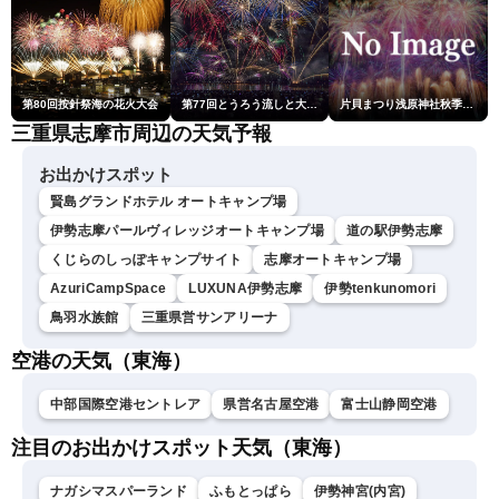
第80回按針祭海の花火大会
第77回とうろう流しと大花火大会
片貝まつり浅原神社秋季例大祭奉納大煙火
三重県志摩市周辺の天気予報
お出かけスポット
賢島グランドホテル オートキャンプ場
伊勢志摩パールヴィレッジオートキャンプ場
道の駅伊勢志摩
くじらのしっぽキャンプサイト
志摩オートキャンプ場
AzuriCampSpace
LUXUNA伊勢志摩
伊勢tenkunomori
鳥羽水族館
三重県営サンアリーナ
空港の天気（東海）
中部国際空港セントレア
県営名古屋空港
富士山静岡空港
注目のお出かけスポット天気（東海）
ナガシマスパーランド
ふもとっぱら
伊勢神宮(内宮)