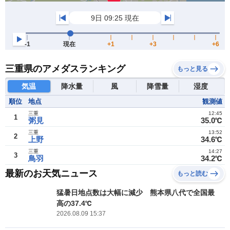
三重県のアメダスランキング
もっと見る
気温
降水量
風
降雪量
湿度
順位
地点
観測値
三重
12:45
1
粥見
35.0℃
三重
13:52
2
上野
34.6℃
三重
14:27
3
鳥羽
34.2℃
最新のお天気ニュース
もっと読む
猛暑日地点数は大幅に減少 熊本県八代で全国最
高の37.4℃
2026.08.09 15:37