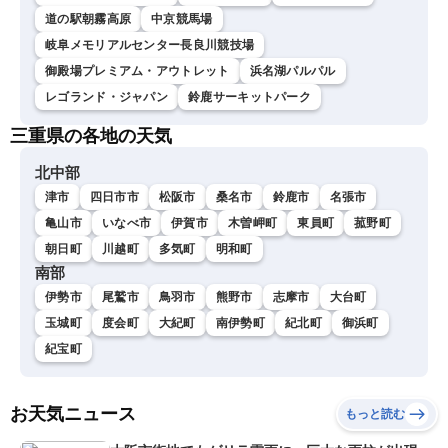
道の駅朝霧高原
中京競馬場
岐阜メモリアルセンター長良川競技場
御殿場プレミアム・アウトレット
浜名湖パルパル
レゴランド・ジャパン
鈴鹿サーキットパーク
三重県の各地の天気
北中部
津市
四日市市
松阪市
桑名市
鈴鹿市
名張市
亀山市
いなべ市
伊賀市
木曽岬町
東員町
菰野町
朝日町
川越町
多気町
明和町
南部
伊勢市
尾鷲市
鳥羽市
熊野市
志摩市
大台町
玉城町
度会町
大紀町
南伊勢町
紀北町
御浜町
紀宝町
お天気ニュース
もっと読む