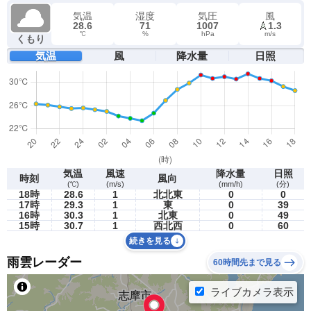
気温
湿度
気圧
風
28.6
71
1007
1.3
℃
%
hPa
m/s
くもり
気温
風
降水量
日照
気温
風速
降水量
日照
時刻
風向
(℃)
(m/s)
(mm/h)
(分)
18時
28.6
1
北北東
0
0
17時
29.3
1
東
0
39
16時
30.3
1
北東
0
49
15時
30.7
1
西北西
0
60
続きを見る
雨雲レーダー
60時間先まで見る