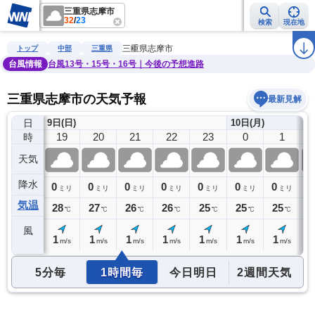
三重県志摩市
32
/
23
検索
現在地
雨雲レーダー
台風情報
地震情報
警報・注意報
2週間天気
ラ
三重県志摩市
トップ
中部
三重県
台風情報
台風13号・15号・16号｜今後の予想進路
三重県志摩市の天気予報
最新見解
日
9日(日)
10日(月)
18
19
20
21
22
23
0
1
時
天気
降水
0
0
0
0
0
0
0
0
0
ミリ
ミリ
ミリ
ミリ
ミリ
ミリ
ミリ
ミリ
気温
29
28
27
26
26
25
25
25
2
℃
℃
℃
℃
℃
℃
℃
℃
風
2
1
1
1
1
1
1
1
0
m/s
m/s
m/s
m/s
m/s
m/s
m/s
m/s
5分毎
1時間毎
今日明日
2週間天気