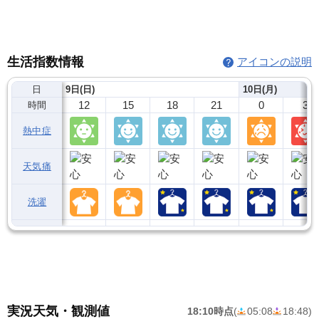
生活指数情報
アイコンの説明
日
9日(日)
10日(月)
12
15
18
21
0
3
時間
熱中症
天気痛
洗濯
実況天気・観測値
18:10時点
(
05:08
18:48
)