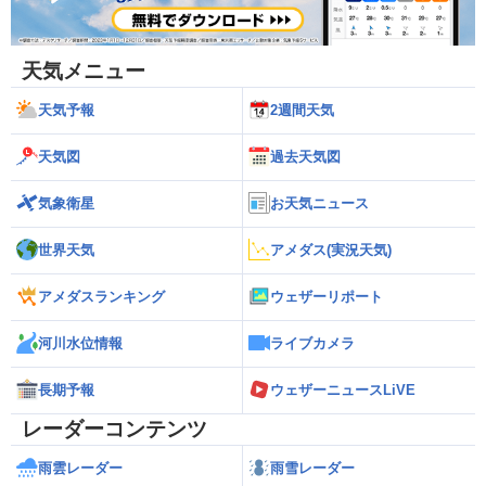
天気メニュー
天気予報
2週間天気
天気図
過去天気図
気象衛星
お天気ニュース
世界天気
アメダス(実況天気)
アメダスランキング
ウェザーリポート
河川水位情報
ライブカメラ
長期予報
ウェザーニュースLiVE
レーダーコンテンツ
雨雲レーダー
雨雪レーダー