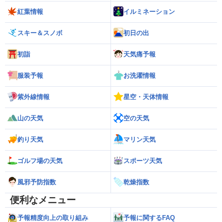
紅葉情報
イルミネーション
スキー＆スノボ
初日の出
初詣
天気痛予報
服装予報
お洗濯情報
紫外線情報
星空・天体情報
山の天気
空の天気
釣り天気
マリン天気
ゴルフ場の天気
スポーツ天気
風邪予防指数
乾燥指数
便利なメニュー
予報精度向上の取り組み
予報に関するFAQ