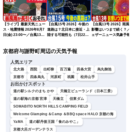
【ライブ】最新天気ニュー
【台風15号 2026】今後の
【台風13号 2026】雨風
ス・地震情報 2026年8月7
進路は？北日本に接近・上
影響はいつまで続く？／
日(金) 23:00〜／台風13号
陸する可能性も（7日22時
ェザーニュース気象予報
の影響長引く 〈ウェザーニ
情報）
解説（7日22時情報）
ュースLiVE・川畑玲〉
京都府与謝野町周辺の天気予報
人気エリア
北大路
西院
出町柳
百万遍
四条大宮
烏丸御池
京都市
四条烏丸
河原町
祇園
松井山手
お出かけスポット
道の駅シルクのまち かや
天橋立ビューランド（日本三景）
道の駅海の京都 宮津
天橋立
但東ダム
SOMABITO NORTH HILLS CAMPING FIELD
Welcome Glamping ＆Camp ＆BBQ space HALO 京都の海
YaMA
道の駅丹後王国「食のみやこ」
京都大呂ガーデンテラス