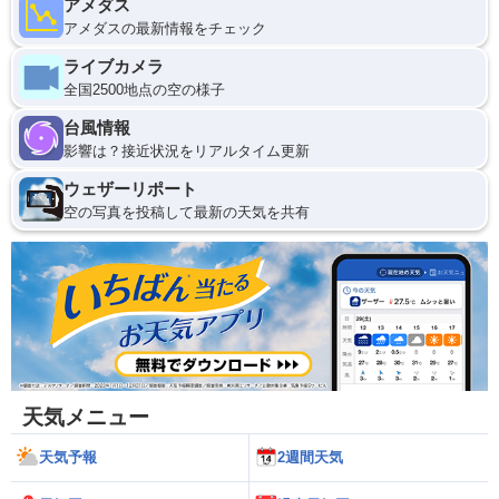
アメダス
アメダスの最新情報をチェック
ライブカメラ
全国2500地点の空の様子
台風情報
影響は？接近状況をリアルタイム更新
ウェザーリポート
空の写真を投稿して最新の天気を共有
天気メニュー
天気予報
2週間天気