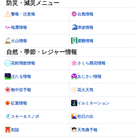
防災・減災メニュー
警報・注意報
台風情報
地震情報
津波情報
火山情報
避難情報
自然・季節・レジャー情報
花粉飛散情報
さくら開花情報
ほたる情報
あじさい情報
熱中症予報
花火天気
紅葉情報
イルミネーション
スキー＆スノボ
初日の出
初詣
天気痛予報