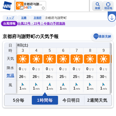
京都府与謝野町
34
/
25
検索
現在地
雨雲レーダー
台風情報
地震情報
警報・注意報
2週間天気
ラ
京都府与謝野町
トップ
近畿
京都府
台風情報
台風13号・15号｜今後の予想進路
京都府与謝野町の天気予報
最新見解
日
8日(土)
2
3
4
5
6
7
8
9
時
天気
降水
0
0
0
0
0
0
0
0
0
ミリ
ミリ
ミリ
ミリ
ミリ
ミリ
ミリ
ミリ
気温
27
26
26
26
25
25
28
30
3
℃
℃
℃
℃
℃
℃
℃
℃
風
1
1
1
1
1
1
1
1
1
m/s
m/s
m/s
m/s
m/s
m/s
m/s
m/s
5分毎
1時間毎
今日明日
2週間天気