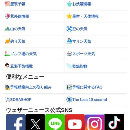
服装予報
お洗濯情報
紫外線情報
星空・天体情報
山の天気
空の天気
釣り天気
マリン天気
ゴルフ場の天気
スポーツ天気
風邪予防指数
乾燥指数
便利なメニュー
予報精度向上の取り組み
予報に関するFAQ
SORASHOP
The Last 10-second
ウェザーニュース公式SNS