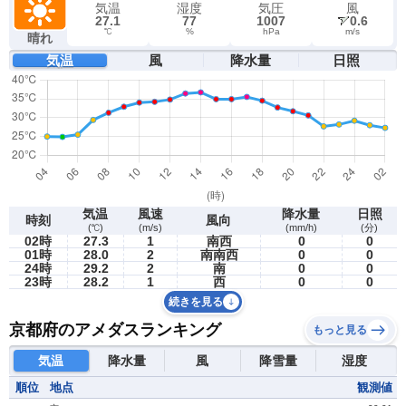
気温
湿度
気圧
風
27.1
77
1007
0.6
℃
%
hPa
m/s
晴れ
気温
風
降水量
日照
気温
風速
降水量
日照
時刻
風向
(℃)
(m/s)
(mm/h)
(分)
02時
27.3
1
南西
0
0
01時
28.0
2
南南西
0
0
24時
29.2
2
南
0
0
23時
28.2
1
西
0
0
続きを見る
京都府のアメダスランキング
もっと見る
気温
降水量
風
降雪量
湿度
順位
地点
観測値