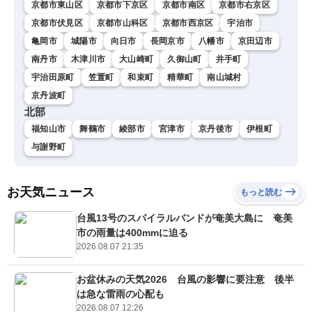
京都市東山区
京都市下京区
京都市南区
京都市右京区
京都市伏見区
京都市山科区
京都市西京区
宇治市
亀岡市
城陽市
向日市
長岡京市
八幡市
京田辺市
南丹市
木津川市
大山崎町
久御山町
井手町
宇治田原町
笠置町
和束町
精華町
南山城村
京丹波町
北部
福知山市
舞鶴市
綾部市
宮津市
京丹後市
伊根町
与謝野町
お天気ニュース
もっと読む
台風13号のスパイラルバンドが奄美大島に 奄美
市の雨量は400mmに迫る
2026.08.07 21:35
お盆休みの天気2026 台風の影響に要注意 後半
は急な雷雨の心配も
2026.08.07 12:26