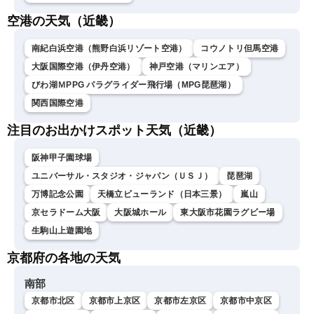
空港の天気（近畿）
南紀白浜空港（熊野白浜リゾート空港）
コウノトリ但馬空港
大阪国際空港（伊丹空港）
神戸空港（マリンエア）
びわ湖ＭPPG パラグライダー飛行場（MPG琵琶湖）
関西国際空港
注目のお出かけスポット天気（近畿）
阪神甲子園球場
ユニバーサル・スタジオ・ジャパン（ＵＳＪ）
琵琶湖
万博記念公園
天橋立ビューランド（日本三景）
嵐山
京セラドーム大阪
大阪城ホール
東大阪市花園ラグビー場
生駒山上遊園地
京都府の各地の天気
南部
京都市北区
京都市上京区
京都市左京区
京都市中京区