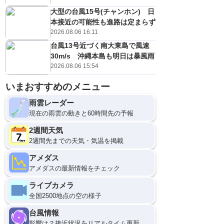
大型の台風15号(チャンホン) 日
本接近の可能性も進路は定まらず
2026.08.06 16:11
台風13号近づく南大東島で風速
30m/s 沖縄本島も明日は暴風雨
2026.08.06 15:54
いまおすすめのメニュー
雨雲レーダー
現在の雨雲の動きと60時間先の予報
2週間天気
2週間先までの天気・気温を掲載
アメダス
アメダスの最新情報をチェック
ライブカメラ
全国2500地点の空の様子
台風情報
影響は？接近状況をリアルタイム更新