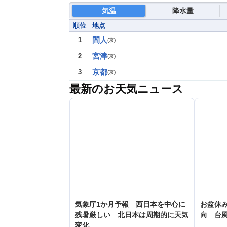
気温
降水量
順位
地点
間人
1
(
京
)
宮津
2
(
京
)
京都
3
(
京
)
最新のお天気ニュース
気象庁1か月予報 西日本を中心に
お盆休み
残暑厳しい 北日本は周期的に天気
向 台
変化