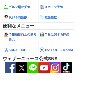
ゴルフ場の天気
スポーツ天気
風邪予防指数
乾燥指数
便利なメニュー
予報精度向上の取り
予報に関するFAQ
組み
SORASHOP
The Last 10-second
ら離れた西日本太平洋
【熊本八代で39℃観測】被災地・熊本へ
【台風15号 202
心に大雨のおそれ
台風による雨風の影響は？
の可能性も進路は定
ウェザーニュース公式SNS
新）