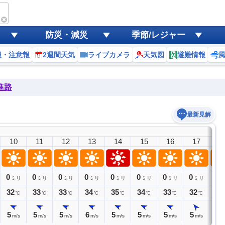
防災・減災
季節/レジャー
報・注意報
2週間天気
ライブカメラ
天気図
避難情報
進路
最新見解
10
11
12
13
14
15
16
17
1
0
0
0
0
0
0
0
0
0
ミリ
ミリ
ミリ
ミリ
ミリ
ミリ
ミリ
ミリ
ミ
32
33
33
34
35
34
33
32
31
℃
℃
℃
℃
℃
℃
℃
℃
5
5
5
6
5
5
5
5
4
m/s
m/s
m/s
m/s
m/s
m/s
m/s
m/s
m