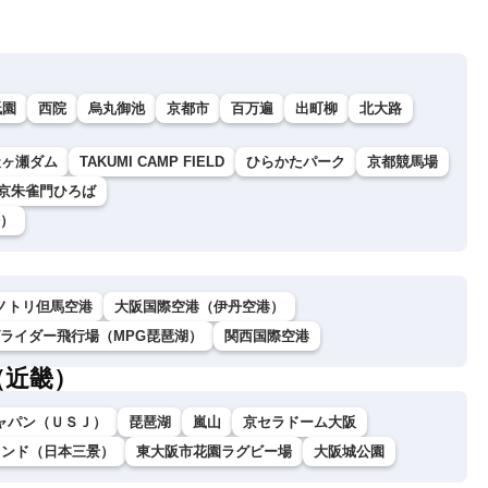
祇園
西院
烏丸御池
京都市
百万遍
出町柳
北大路
天ヶ瀬ダム
TAKUMI CAMP FIELD
ひらかたパーク
京都競馬場
城京朱雀門ひろば
）
ノトリ但馬空港
大阪国際空港（伊丹空港）
グライダー飛行場（MPG琵琶湖）
関西国際空港
（近畿）
ャパン（ＵＳＪ）
琵琶湖
嵐山
京セラドーム大阪
ランド（日本三景）
東大阪市花園ラグビー場
大阪城公園