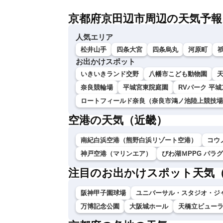
京都府京田辺市周辺の天気予報
人気エリア
松井山手
四条大宮
四条烏丸
河原町
お出かけスポット
いきいきランド交野
八幡市こども動物園
奈良競輪場
平城宮東院庭園
RVパーク 平
ロートフィールド奈良（奈良市鴻ノ池陸上競技場
空港の天気（近畿）
南紀白浜空港（熊野白浜リゾート空港）
コウ
神戸空港（マリンエア）
びわ湖ＭPPG パラ
注目のお出かけスポット天気
阪神甲子園球場
ユニバーサル・スタジオ・ジ
万博記念公園
大阪城ホール
天橋立ビュー