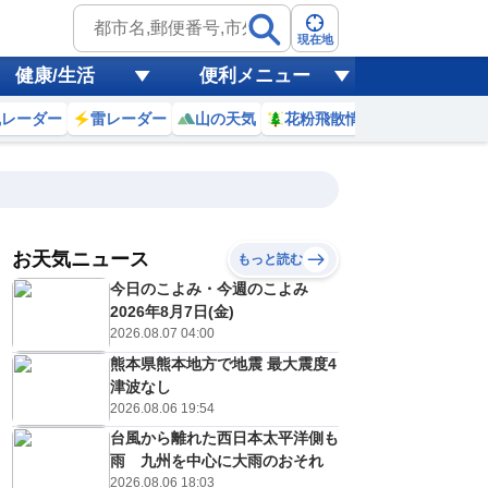
現在地
健康/生活
便利メニュー
風レーダー
雷レーダー
山の天気
花粉飛散情報
世界天気
お天気ニュース
もっと読む
8日(土)
今日のこよみ・今週のこよみ
8
19
20
21
22
23
0
1
2
2026年8月7日(金)
2026.08.07 04:00
熊本県熊本地方で地震 最大震度4
0
0
0
0
0
0
0
0
津波なし
リ
ミリ
ミリ
ミリ
ミリ
ミリ
ミリ
ミリ
ミリ
2026.08.06 19:54
30
29
28
28
27
27
27
27
℃
℃
℃
℃
℃
℃
℃
℃
℃
台風から離れた西日本太平洋側も
雨 九州を中心に大雨のおそれ
4
3
2
2
2
2
1
2
/s
m/s
m/s
m/s
m/s
m/s
m/s
m/s
m/s
2026.08.06 18:03