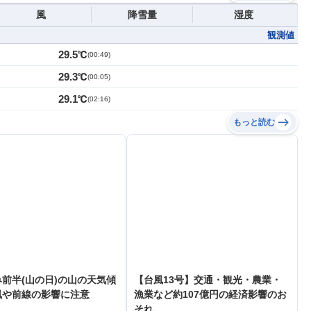
風
降雪量
湿度
観測値
29.5℃
(
00:49
)
29.3℃
(
00:05
)
29.1℃
(
02:16
)
もっと読む
前半(山の日)の山の天気傾
【台風13号】交通・観光・農業・
風や前線の影響に注意
漁業など約107億円の経済影響のお
それ