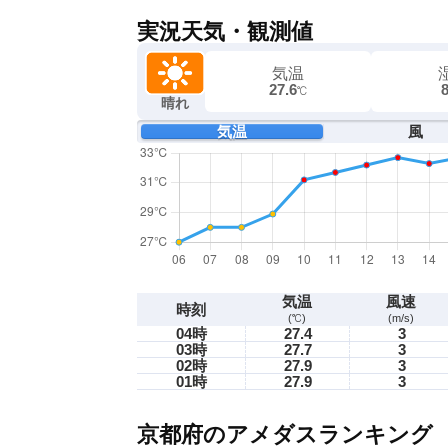
実況天気・観測値
気温
27.6
℃
晴れ
気温
風
気温
風速
時刻
(℃)
(m/s)
04時
27.4
3
03時
27.7
3
02時
27.9
3
01時
27.9
3
京都府のアメダスランキング