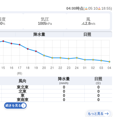
04:00時点
(
05:10
18:55
)
湿度
気圧
風
80
1005
2.8
%
hPa
m/s
降水量
日照
降水量
日照
風向
(mm/h)
(分)
東北東
0
0
北東
0
0
東
0
0
東南東
0
0
続きを見る
もっと見る