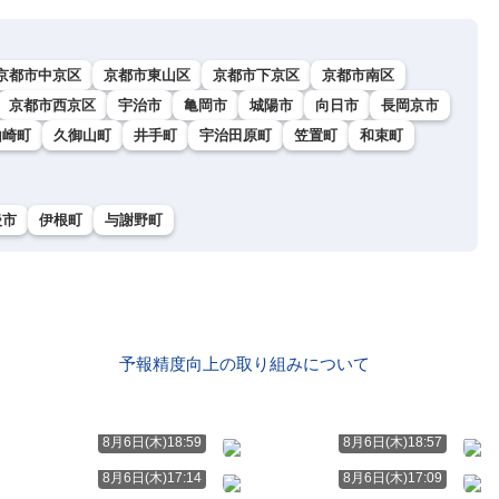
京都市中京区
京都市東山区
京都市下京区
京都市南区
京都市西京区
宇治市
亀岡市
城陽市
向日市
長岡京市
山崎町
久御山町
井手町
宇治田原町
笠置町
和束町
後市
伊根町
与謝野町
予報精度向上の取り組みについて
8月6日(木)18:59
8月6日(木)18:57
8月6日(木)17:14
8月6日(木)17:09