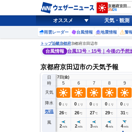
京都府京田辺市
35
/
26
オススメ
天気・観測
雨雲レーダー
台風情報
地震情報
警
トップ
近畿
京都府
京都府京田辺市
台風情報
台風13号・15号｜今後の予想
京都府京田辺市の天気予報
日
7日(金)
1
2
3
4
5
6
7
8
9
時
天気
降水
0
0
0
0
0
0
0
0
ミリ
ミリ
ミリ
ミリ
ミリ
ミリ
ミリ
ミリ
ミリ
気温
28
28
27
28
26
26
27
29
31
℃
℃
℃
℃
℃
℃
℃
℃
℃
風
3
2
2
2
2
2
3
4
4
m/s
m/s
m/s
m/s
m/s
m/s
m/s
m/s
m/s