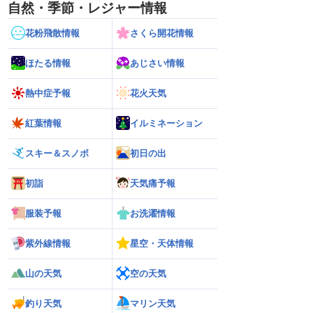
自然・季節・レジャー情報
花粉飛散情報
さくら開花情報
ほたる情報
あじさい情報
熱中症予報
花火天気
紅葉情報
イルミネーション
スキー＆スノボ
初日の出
初詣
天気痛予報
服装予報
お洗濯情報
紫外線情報
星空・天体情報
山の天気
空の天気
釣り天気
マリン天気