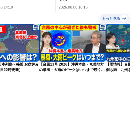
06 14:10
2026.08.06 10:15
もっと見る
島へ接近 お盆休み
【台風13号 2026】沖縄本島・奄美地方
【雨情報】台風か
日22時更新）
の暴風・大雨のピークはいつまで続く？
側も雨 九州を中
（6日18時更新）