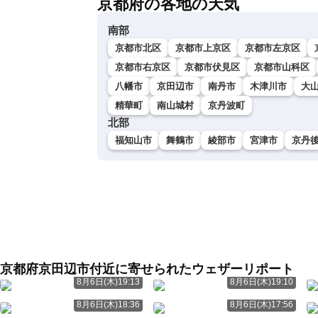
京都府の各地の天気
南部
京都市北区
京都市上京区
京都市左京区
京都市右京区
京都市伏見区
京都市山科区
八幡市
京田辺市
南丹市
木津川市
大
精華町
南山城村
京丹波町
北部
福知山市
舞鶴市
綾部市
宮津市
京丹
京都府京田辺市付近に寄せられたウェザーリポート
8月6日(木)19:13
8月6日(木)19:10
8月6日(木)18:36
8月6日(木)17:56