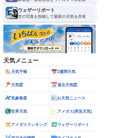
ウェザーリポート
空の写真を投稿して最新の天気を共有
天気メニュー
天気予報
2週間天気
天気図
過去天気図
気象衛星
お天気ニュース
世界天気
アメダス(実況天気)
アメダスランキング
ウェザーリポート
河川水位情報
ライブカメラ