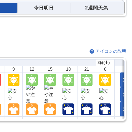
今日明日
2週間天気
アイコンの説明
8日(土)
9
12
15
18
21
0