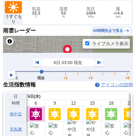
気温
湿度
気圧
風
33.3
53
1004
4.6
うすぐも
℃
%
hPa
m/s
り
雨雲レーダー
60時間先まで見る
生活指数情報
アイコンの説明
日
6日(木)
6
9
12
15
18
21
時間
熱中症
天気痛