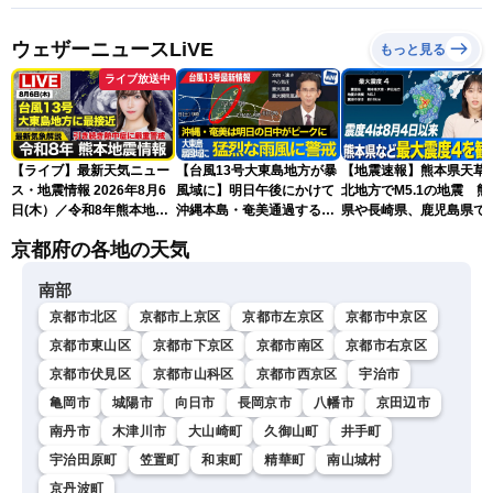
ウェザーニュースLiVE
もっと見る
ライブ放送中
【ライブ】最新天気ニュー
【台風13号大東島地方が暴
【地震速報】熊本県天草
ス・地震情報 2026年8月6
風域に】明日午後にかけて
北地方でM5.1の地震 熊
日(木）／令和8年熊本地震
沖縄本島・奄美通過する見
県や長崎県、鹿児島県で
情報／台風13号が大東島地
込み 早めの備えを※8月6
度4を観測
京都府の各地の天気
方に最接近 沖縄は荒天警
日10時更新
戒 〈ウェザーニュースLiVE
南部
コーヒータイム・魚住茉由
／山口剛央〉
京都市北区
京都市上京区
京都市左京区
京都市中京区
京都市東山区
京都市下京区
京都市南区
京都市右京区
京都市伏見区
京都市山科区
京都市西京区
宇治市
亀岡市
城陽市
向日市
長岡京市
八幡市
京田辺市
南丹市
木津川市
大山崎町
久御山町
井手町
宇治田原町
笠置町
和束町
精華町
南山城村
京丹波町