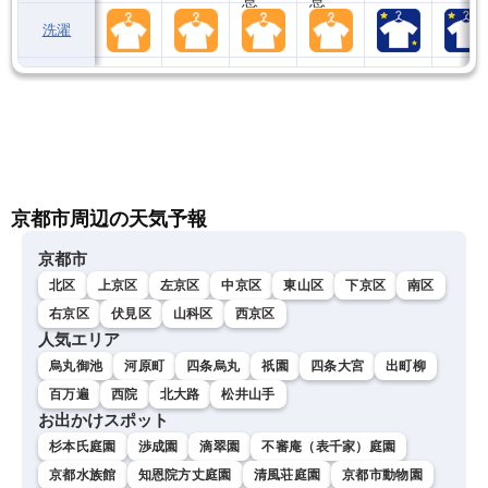
洗濯
京都市周辺の天気予報
京都市
北区
上京区
左京区
中京区
東山区
下京区
南区
右京区
伏見区
山科区
西京区
人気エリア
烏丸御池
河原町
四条烏丸
祇園
四条大宮
出町柳
百万遍
西院
北大路
松井山手
お出かけスポット
杉本氏庭園
渉成園
滴翠園
不審庵（表千家）庭園
京都水族館
知恩院方丈庭園
清風荘庭園
京都市動物園