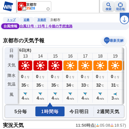
京都市
35
/
28
検索
現在地
雨雲レーダー
台風情報
地震情報
警報・注意報
2週間天気
ラ
京都市
トップ
近畿
京都府
台風情報
台風13号・15号｜今後の予想進路
京都市の天気予報
最新見解
日
6日(木)
12
13
14
15
16
17
18
19
時
天気
降水
0
0
0
0
0
0
0
0
0
ミリ
ミリ
ミリ
ミリ
ミリ
ミリ
ミリ
ミリ
気温
35
35
35
35
34
33
32
31
3
℃
℃
℃
℃
℃
℃
℃
℃
風
4
4
4
4
4
4
4
3
3
m/s
m/s
m/s
m/s
m/s
m/s
m/s
m/s
5分毎
1時間毎
今日明日
2週間天気
実況天気
11:50時点
(
05:08
18:57
)