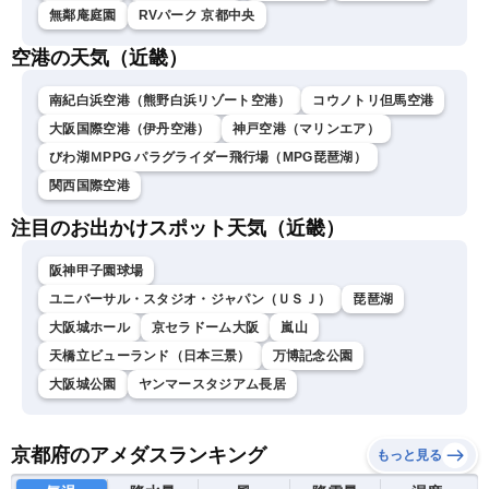
無鄰庵庭園
RVパーク 京都中央
空港の天気（近畿）
南紀白浜空港（熊野白浜リゾート空港）
コウノトリ但馬空港
大阪国際空港（伊丹空港）
神戸空港（マリンエア）
びわ湖ＭPPG パラグライダー飛行場（MPG琵琶湖）
関西国際空港
注目のお出かけスポット天気（近畿）
阪神甲子園球場
ユニバーサル・スタジオ・ジャパン（ＵＳＪ）
琵琶湖
大阪城ホール
京セラドーム大阪
嵐山
天橋立ビューランド（日本三景）
万博記念公園
大阪城公園
ヤンマースタジアム長居
京都府のアメダスランキング
もっと見る