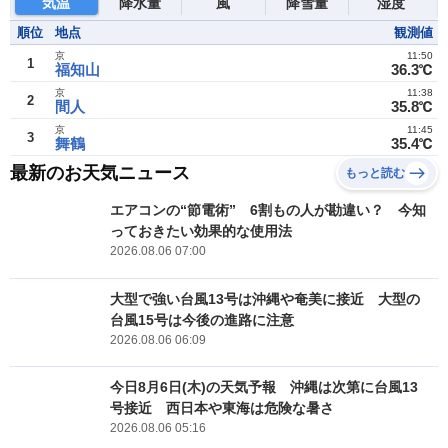
気温
降水量
風
降雪量
湿度
順位
地点
観測値
京
11:50
1
福知山
36.3℃
京
11:38
2
間人
35.8℃
京
11:45
3
舞鶴
35.4℃
最新のお天気ニュース
もっと読む
エアコンの“節電術” 6割もの人が勘違い？ 今知
っておきたい効果的な使用法
2026.08.06 07:00
大型で強い台風13号は沖縄や奄美に接近 大型の
台風15号は今後の進路に注意
2026.08.06 06:09
今日8月6日(木)の天気予報 沖縄は次第に台風13
号接近 西日本や東海は危険な暑さ
2026.08.06 05:16