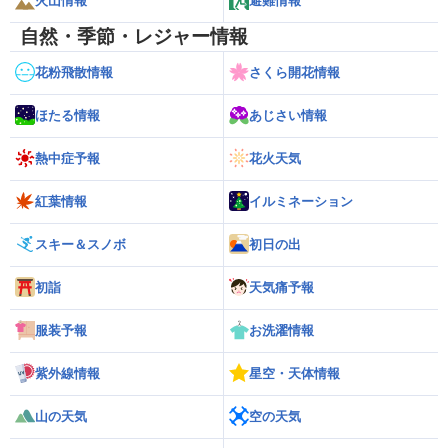
火山情報
避難情報
自然・季節・レジャー情報
花粉飛散情報
さくら開花情報
ほたる情報
あじさい情報
熱中症予報
花火天気
紅葉情報
イルミネーション
スキー＆スノボ
初日の出
初詣
天気痛予報
服装予報
お洗濯情報
紫外線情報
星空・天体情報
山の天気
空の天気