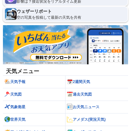
影響は？接近状況をリアルタイム更新
ウェザーリポート
空の写真を投稿して最新の天気を共有
天気メニュー
天気予報
2週間天気
天気図
過去天気図
気象衛星
お天気ニュース
世界天気
アメダス(実況天気)