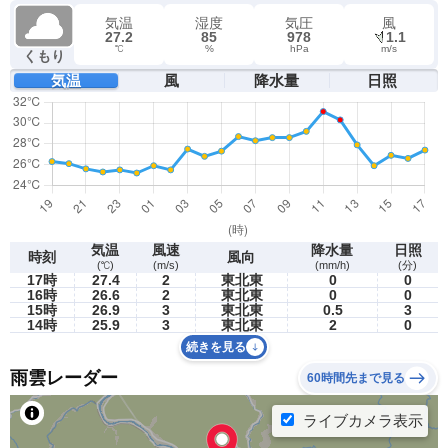
気温
湿度
気圧
風
27.2
85
978
1.1
℃
%
hPa
m/s
くもり
気温
風
降水量
日照
気温
風速
降水量
日照
時刻
風向
(℃)
(m/s)
(mm/h)
(分)
17時
27.4
2
東北東
0
0
16時
26.6
2
東北東
0
0
15時
26.9
3
東北東
0.5
3
14時
25.9
3
東北東
2
0
続きを見る
雨雲レーダー
60時間先まで見る