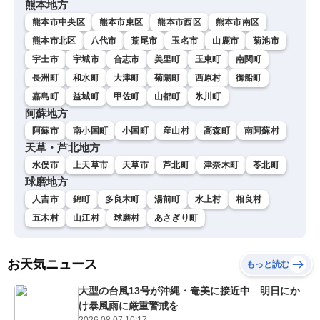
熊本地方
熊本市中央区
熊本市東区
熊本市西区
熊本市南区
熊本市北区
八代市
荒尾市
玉名市
山鹿市
菊池市
宇土市
宇城市
合志市
美里町
玉東町
南関町
長洲町
和水町
大津町
菊陽町
西原村
御船町
嘉島町
益城町
甲佐町
山都町
氷川町
阿蘇地方
阿蘇市
南小国町
小国町
産山村
高森町
南阿蘇村
天草・芦北地方
水俣市
上天草市
天草市
芦北町
津奈木町
苓北町
球磨地方
人吉市
錦町
多良木町
湯前町
水上村
相良村
五木村
山江村
球磨村
あさぎり町
お天気ニュース
もっと読む
大型の台風13号が沖縄・奄美に接近中 明日にか
け暴風雨に厳重警戒を