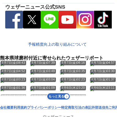
ウェザーニュース公式SNS
予報精度向上の取り組みについて
熊本県球磨村付近に寄せられたウェザーリポート
8月7日(金)08:43
8月7日(金)07:39
8月7日(金)06:16
8月7日(金)04:57
8月7日(金)04:52
8月7日(金)03:49
8月7日(金)03:35
8月7日(金)03:30
8月7日(金)03:23
8月7日(金)03:04
8月7日(金)02:23
8月7日(金)01:37
8月7日(金)01:36
8月7日(金)01:09
8月6日(木)23:20
8月6日(木)23:11
8月6日(木)22:54
8月6日(木)22:54
8月6日(木)22:30
もっと見る
会社概要
利用規約
プライバシーポリシー
特定商取引法の表記
外部送信先
ご利
ウェザーニュース