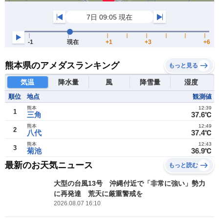
熊本県のアメダスランキング
もっと見る
気温
降水量
風
降雪量
湿度
順位
地点
観測値
熊本
12:39
1
三角
37.6℃
熊本
12:49
2
八代
37.4℃
熊本
12:43
3
菊池
36.9℃
最新のお天気ニュース
もっと読む
大型の台風13号 沖縄付近で「非常に強い」勢力
に再発達 荒天に厳重警戒を
2026.08.07 16:10