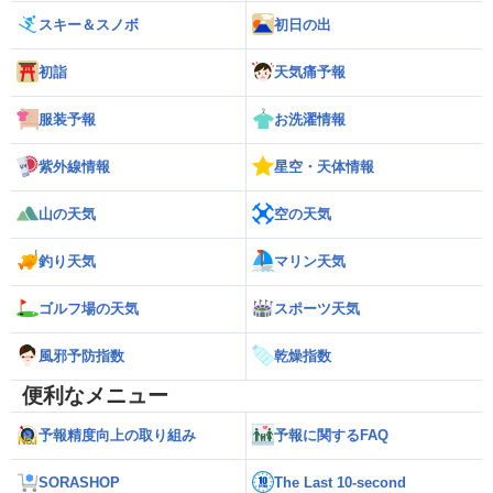
スキー＆スノボ
初日の出
初詣
天気痛予報
服装予報
お洗濯情報
紫外線情報
星空・天体情報
山の天気
空の天気
釣り天気
マリン天気
ゴルフ場の天気
スポーツ天気
風邪予防指数
乾燥指数
便利なメニュー
予報精度向上の取り組み
予報に関するFAQ
SORASHOP
The Last 10-second