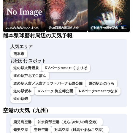
2026志布志みなとまつり
第68回川内川花火大会
町制施行70周年記念 第48回南種子町ロケット祭
熊本県球磨村周辺の天気予報
人気エリア
熊本市
お出かけスポット
道の駅大野温泉
RVパークsmart くまりば
道の駅芦北でこぽん
道の駅人吉／人吉クラフトパーク石野公園
道の駅たのうら
道の駅坂本
RVパーク 御立岬公園
RVパークsmart つなぎ
道の駅錦
空港の天気（九州）
鹿児島空港
沖永良部空港（えらぶゆりの島空港）
奄美空港
壱岐空港
対馬空港（対馬やまねこ空港）