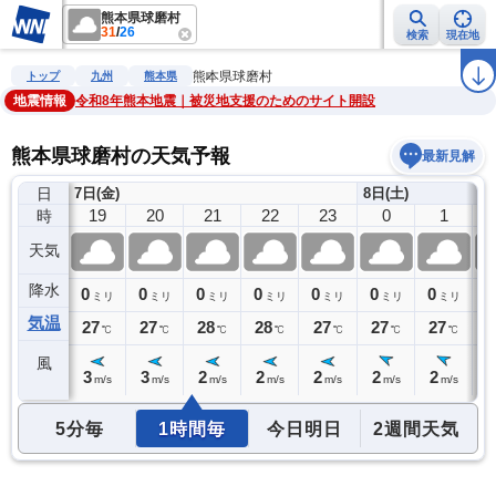
熊本県球磨村
31
/
26
検索
現在地
雨雲レーダー
台風情報
地震情報
警報・注意報
2週間天気
ラ
熊本県球磨村
トップ
九州
熊本県
地震情報
令和8年熊本地震｜被災地支援のためのサイト開設
熊本県球磨村の天気予報
最新見解
日
7日(金)
8日(土)
18
19
20
21
22
23
0
1
時
天気
降水
0
0
0
0
0
0
0
0
0
ミリ
ミリ
ミリ
ミリ
ミリ
ミリ
ミリ
ミリ
気温
27
27
27
28
28
27
27
27
2
℃
℃
℃
℃
℃
℃
℃
℃
風
4
3
3
2
2
2
2
2
2
m/s
m/s
m/s
m/s
m/s
m/s
m/s
m/s
5分毎
1時間毎
今日明日
2週間天気