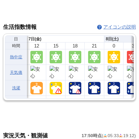
生活指数情報
アイコンの説明
日
7日(金)
8日(土)
12
15
18
21
0
3
時間
熱中症
天気痛
洗濯
実況天気・観測値
17:50時点
(
05:33
19:12
)