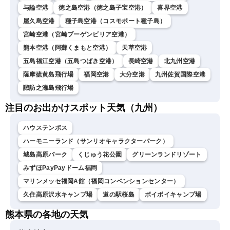
与論空港
徳之島空港（徳之島子宝空港）
喜界空港
屋久島空港
種子島空港（コスモポート種子島）
宮崎空港（宮崎ブーゲンビリア空港）
熊本空港（阿蘇くまもと空港）
天草空港
五島福江空港（五島つばき空港）
長崎空港
北九州空港
薩摩硫黄島飛行場
福岡空港
大分空港
九州佐賀国際空港
諏訪之瀬島飛行場
注目のお出かけスポット天気（九州）
ハウステンボス
ハーモニーランド（サンリオキャラクターパーク）
城島高原パーク
くじゅう花公園
グリーンランドリゾート
みずほPayPayドーム福岡
マリンメッセ福岡A館（福岡コンベンションセンター）
久住高原沢水キャンプ場
道の駅桜島
ボイボイキャンプ場
熊本県の各地の天気