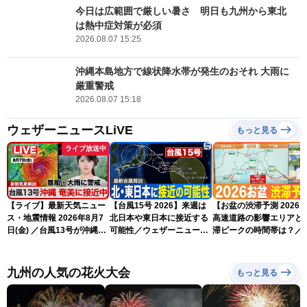
今日は広範囲で厳しい暑さ 明日も九州から東北
は熱中症対策が必須
2026.08.07 15:25
沖縄本島地方で線状降水帯が発生のおそれ 大雨に
厳重警戒
2026.08.07 15:18
ウェザーニュースLiVE
もっと見る
ライブ放送中
【ライブ】最新天気ニュー
【台風15号 2026】来週は
【お盆の渋滞予測 2026
ス・地震情報 2026年8月7
北日本や東日本に接近する
高速道路の影響エリアと
日(金) ／台風13号が沖縄・
可能性／ウェザーニュース
滞ピークの時間帯は？／
奄美に最接近へ 令和8年
気象予報士解説（7日16時
NEXCO中日本情報
熊本地震情報〈ウェザーニ
更新）
ュースLiVEイブニング・小
九州の人気の花火大会
もっと見る
川千奈／内藤邦裕〉